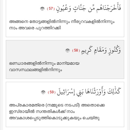
فَأَخْرَجْنَاهُم مِّن جَنَّاتٍ وَعُيُونٍ
( 57 )
അങ്ങനെ തോട്ടങ്ങളില്‍നിന്നും നീരുറവകളില്‍നിന്നും
നാം അവരെ പുറത്തിറക്കി
وَكُنُوزٍ وَمَقَامٍ كَرِيمٍ
( 58 )
ഭണ്ഡാരങ്ങളില്‍നിന്നും മാന്യമായ
വാസസ്ഥലങ്ങളില്‍നിന്നും
كَذَٰلِكَ وَأَوْرَثْنَاهَا بَنِي إِسْرَائِيلَ
( 59 )
അപ്രകാരമത്രെ (നമ്മുടെ നടപടി) അതൊക്കെ
ഇസ്രായീല്‍ ‍സന്തതികള്‍ക്ക് നാം
അവകാശപ്പെടുത്തികൊടുക്കുകയും ചെയ്തു