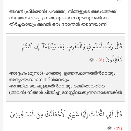
അവന്‍ (ഫിര്‍ഔന്‍) പറഞ്ഞു: നിങ്ങളുടെ അടുത്തേക്ക്
നിയോഗിക്കപ്പെട്ട നിങ്ങളുടെ ഈ ദൂതനുണ്ടല്ലോ
തീര്‍ച്ചയായും അവന്‍ ഒരു ഭ്രാന്തന്‍ തന്നെയാണ്‌
قَالَ رَبُّ الْمَشْرِقِ وَالْمَغْرِبِ وَمَا بَيْنَهُمَا ۖ إِن كُنتُمْ
تَعْقِلُونَ
( 28 )
അദ്ദേഹം (മൂസാ) പറഞ്ഞു: ഉദയസ്ഥാനത്തിന്‍റെയും
അസ്തമയസ്ഥാനത്തിന്‍റെയും
അവയ്ക്കിടയിലുള്ളതിന്‍റെയും രക്ഷിതാവത്രെ
(അവന്‍) നിങ്ങള്‍ ചിന്തിച്ചു മനസ്സിലാക്കുന്നവരാണെങ്കില്‍
قَالَ لَئِنِ اتَّخَذْتَ إِلَٰهًا غَيْرِي لَأَجْعَلَنَّكَ مِنَ الْمَسْجُونِينَ
( 29 )