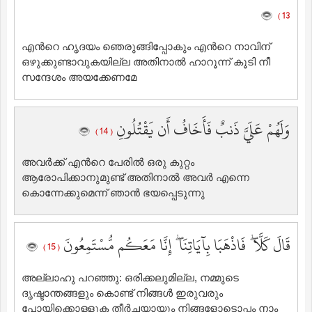
13 )
എന്‍റെ ഹൃദയം ഞെരുങ്ങിപ്പോകും എന്‍റെ നാവിന്
ഒഴുക്കുണ്ടാവുകയില്ല അതിനാല്‍ ‍ഹാറൂന്ന് കൂടി നീ
സന്ദേശം അയക്കേണമേ
وَلَهُمْ عَلَيَّ ذَنبٌ فَأَخَافُ أَن يَقْتُلُونِ
( 14 )
അവര്‍ക്ക് എന്‍റെ പേരില്‍ ഒരു കുറ്റം
ആരോപിക്കാനുമുണ്ട് അതിനാല്‍ അവര്‍ എന്നെ
കൊന്നേക്കുമെന്ന് ഞാന്‍ ഭയപ്പെടുന്നു
قَالَ كَلَّا ۖ فَاذْهَبَا بِآيَاتِنَا ۖ إِنَّا مَعَكُم مُّسْتَمِعُونَ
( 15 )
അല്ലാഹു പറഞ്ഞു: ഒരിക്കലുമില്ല, നമ്മുടെ
ദൃഷ്ടാന്തങ്ങളും കൊണ്ട് നിങ്ങള്‍ ഇരുവരും
പോയിക്കൊള്ളുക തീര്‍ച്ചയായും നിങ്ങളോടൊപ്പം നാം