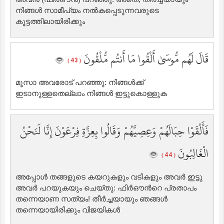
നിങ്ങള്‍ സാമീപ്യം നല്‍കപ്പെടുന്നവരുടെ
കൂട്ടത്തിലായിരിക്കും
قَالَ لَهُم مُّوسَىٰ أَلْقُوا مَا أَنتُم مُّلْقُونَ
( 43 )
മൂസാ അവരോട് പറഞ്ഞു: നിങ്ങള്‍ക്ക്
ഇടാനുള്ളതെല്ലാം നിങ്ങള്‍ ഇട്ടുകൊള്ളുക
فَأَلْقَوْا حِبَالَهُمْ وَعِصِيَّهُمْ وَقَالُوا بِعِزَّةِ فِرْعَوْنَ إِنَّا لَنَحْنُ
الْغَالِبُونَ
( 44 )
അപ്പോള്‍ തങ്ങളുടെ കയറുകളും വടികളും അവര്‍ ഇട്ടു
അവര്‍ പറയുകയും ചെയ്തു: ഫിര്‍ഔന്‍റെ പ്രതാപം
തന്നെയാണ സത്യം! തീര്‍ച്ചയായും ഞങ്ങള്‍
തന്നെയായിരിക്കും വിജയികള്‍