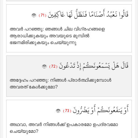
قَالُوا نَعْبُدُ أَصْنَامًا فَنَظَلُّ لَهَا عَاكِفِينَ
( 71 )
അവര്‍ പറഞ്ഞു: ഞങ്ങള്‍ ചില വിഗ്രഹങ്ങളെ
ആരാധിക്കുകയും അവയുടെ മുമ്പില്‍
‍ഭജനമിരിക്കുകയും ചെയ്യുന്നു
قَالَ هَلْ يَسْمَعُونَكُمْ إِذْ تَدْعُونَ
( 72 )
അദ്ദേഹം പറഞ്ഞു: നിങ്ങള്‍ പ്രാര്‍ത്ഥിക്കുമ്പോള്‍
അവരത് കേള്‍ക്കുമോ?
أَوْ يَنفَعُونَكُمْ أَوْ يَضُرُّونَ
( 73 )
അഥവാ, അവര്‍ നിങ്ങള്‍ക്ക് ഉപകാരമോ ഉപദ്രവമോ
ചെയ്യുമോ?