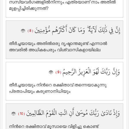
സസ്യവര്‍ഗങ്ങളില്‍നിന്നും എത്രയാണ് നാം അതില്‍
‍മുളപ്പിച്ചിരിക്കുന്നത്‌?
إِنَّ فِي ذَٰلِكَ لَآيَةً ۖ وَمَا كَانَ أَكْثَرُهُم مُّؤْمِنِينَ
( 8 )
തീര്‍ച്ചയായും അതില്‍ഒരു ദൃഷ്ടാന്തമുണ്ട് എന്നാല്‍
അവരില്‍ ‍അധികപേരും വിശ്വാസികളായില്ല
وَإِنَّ رَبَّكَ لَهُوَ الْعَزِيزُ الرَّحِيمُ
( 9 )
തീര്‍ച്ചയായും നിന്‍റെ രക്ഷിതാവ് തന്നെയാകുന്നു
പ്രതാപിയും കരുണാനിധിയും
وَإِذْ نَادَىٰ رَبُّكَ مُوسَىٰ أَنِ ائْتِ الْقَوْمَ الظَّالِمِينَ
( 10 )
നിന്‍റെ രക്ഷിതാവ് മൂസായെ വിളിച്ചു കൊണ്ട്