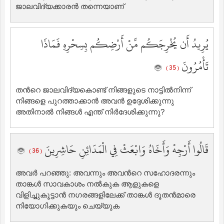
ജാലവിദ്യക്കാരന്‍ തന്നെയാണ്‌
يُرِيدُ أَن يُخْرِجَكُم مِّنْ أَرْضِكُم بِسِحْرِهِ فَمَاذَا
تَأْمُرُونَ
( 35 )
തന്‍റെ ജാലവിദ്യകൊണ്ട് നിങ്ങളുടെ നാട്ടില്‍നിന്ന്
നിങ്ങളെ പുറത്താക്കാന്‍ അവന്‍ ഉദ്ദേശിക്കുന്നു
അതിനാല്‍ ‍നിങ്ങള്‍ എന്ത് നിര്‍ദേശിക്കുന്നു?
قَالُوا أَرْجِهْ وَأَخَاهُ وَابْعَثْ فِي الْمَدَائِنِ حَاشِرِينَ
( 36 )
അവര്‍ പറഞ്ഞു: അവന്നും അവന്‍റെ സഹോദരന്നും
താങ്കള്‍ സാവകാശം നല്‍കുക ആളുകളെ
വിളിച്ചുകൂട്ടാന്‍ നഗരങ്ങളിലേക്ക് താങ്കള്‍ ദൂതന്‍മാരെ
നിയോഗിക്കുകയും ചെയ്യുക