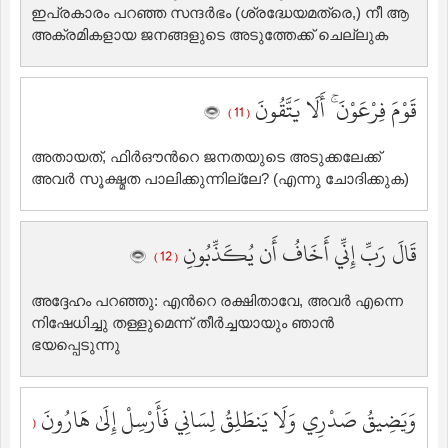
ഇപ്രകാരം പറഞ്ഞ സന്ദര്‍ഭം (ശ്രദ്ധേയമത്രെ,) നീ ആ
അക്രമികളായ ജനങ്ങളുടെ അടുത്തേക്ക് ചെല്ലുക
قَوْمَ فِرْعَوْنَ ۚ أَلَا يَتَّقُونَ
( 11 )
അതായത്‌, ഫിര്‍ഔന്‍റെ ജനതയുടെ അടുക്കലേക്ക്
അവര്‍ സൂക്ഷ്മത പാലിക്കുന്നില്ലേ? (എന്നു ചോദിക്കുക)
قَالَ رَبِّ إِنِّي أَخَافُ أَن يُكَذِّبُونِ
( 12 )
അദ്ദേഹം പറഞ്ഞു: എന്‍റെ രക്ഷിതാവേ, അവര്‍ എന്നെ
നിഷേധിച്ചു തള്ളുമെന്ന് തീര്‍ച്ചയായും ഞാന്‍
ഭയപ്പെടുന്നു
وَيَضِيقُ صَدْرِي وَلَا يَنطَلِقُ لِسَانِي فَأَرْسِلْ إِلَىٰ هَارُونَ
(