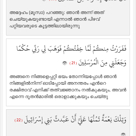
അദ്ദേഹം (മൂസാ) പറഞ്ഞു: ഞാന്‍ അന്ന് അത്
ചെയ്യുകയുണ്ടായി എന്നാല്‍ ‍ഞാന്‍ പിഴവ്
പറ്റിയവരുടെ കൂട്ടത്തിലായിരുന്നു
فَفَرَرْتُ مِنكُمْ لَمَّا خِفْتُكُمْ فَوَهَبَ لِي رَبِّي حُكْمًا
وَجَعَلَنِي مِنَ الْمُرْسَلِينَ
( 21 )
അങ്ങനെ നിങ്ങളെപ്പറ്റി ഭയം തോന്നിയപ്പോള്‍ ഞാന്‍
നിങ്ങളില്‍നിന്ന് ഓടിപ്പോയി അനന്തരം എന്‍റെ
രക്ഷിതാവ് എനിക്ക് തത്വജ്ഞാനം നല്‍കുകയും, അവന്‍
എന്നെ ദൂതന്‍മാരില്‍ ഒരാളാക്കുകയും ചെയ്തു
وَتِلْكَ نِعْمَةٌ تَمُنُّهَا عَلَيَّ أَنْ عَبَّدتَّ بَنِي إِسْرَائِيلَ
( 22 )