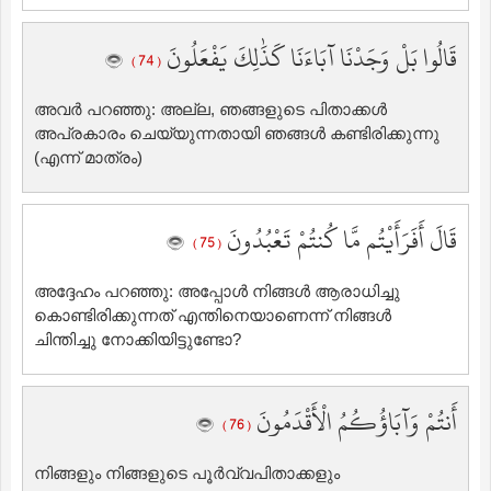
قَالُوا بَلْ وَجَدْنَا آبَاءَنَا كَذَٰلِكَ يَفْعَلُونَ
( 74 )
അവര്‍ പറഞ്ഞു: അല്ല, ഞങ്ങളുടെ പിതാക്കള്‍
അപ്രകാരം ചെയ്യുന്നതായി ഞങ്ങള്‍ കണ്ടിരിക്കുന്നു
(എന്ന് മാത്രം)
قَالَ أَفَرَأَيْتُم مَّا كُنتُمْ تَعْبُدُونَ
( 75 )
അദ്ദേഹം പറഞ്ഞു: അപ്പോള്‍ നിങ്ങള്‍ ആരാധിച്ചു
കൊണ്ടിരിക്കുന്നത് എന്തിനെയാണെന്ന് നിങ്ങള്‍
ചിന്തിച്ചു നോക്കിയിട്ടുണ്ടോ?
أَنتُمْ وَآبَاؤُكُمُ الْأَقْدَمُونَ
( 76 )
നിങ്ങളും നിങ്ങളുടെ പൂര്‍വ്വപിതാക്കളും