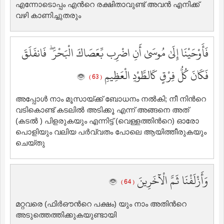
എന്നോടൊപ്പം എന്‍റെ രക്ഷിതാവുണ്ട് അവന്‍ എനിക്ക്
വഴി കാണിച്ചുതരും
فَأَوْحَيْنَا إِلَىٰ مُوسَىٰ أَنِ اضْرِب بِّعَصَاكَ الْبَحْرَ ۖ فَانفَلَقَ
فَكَانَ كُلُّ فِرْقٍ كَالطَّوْدِ الْعَظِيمِ
( 63 )
അപ്പോള്‍ നാം മൂസായ്ക്ക് ബോധനം നല്‍കി; നീ നിന്‍റെ
വടികൊണ്ട് കടലില്‍ ‍അടിക്കൂ എന്ന് അങ്ങനെ അത്
(കടല്‍ ‍) പിളരുകയും എന്നിട്ട് (വെള്ളത്തിന്‍റെ) ഓരോ
പൊളിയും വലിയ പര്‍വ്വതം പോലെ ആയിത്തീരുകയും
ചെയ്തു
وَأَزْلَفْنَا ثَمَّ الْآخَرِينَ
( 64 )
മറ്റവരെ (ഫിര്‍ഔന്‍റെ പക്ഷം) യും നാം അതിന്‍റെ
അടുത്തെത്തിക്കുകയുണ്ടായി