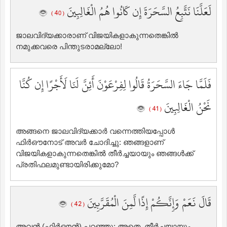
لَعَلَّنَا نَتَّبِعُ السَّحَرَةَ إِن كَانُوا هُمُ الْغَالِبِينَ
( 40 )
ജാലവിദ്യക്കാരാണ് വിജയികളാകുന്നതെങ്കില്‍
‍നമുക്കവരെ പിന്തുടരാമല്ലോ!
فَلَمَّا جَاءَ السَّحَرَةُ قَالُوا لِفِرْعَوْنَ أَئِنَّ لَنَا لَأَجْرًا إِن كُنَّا
نَحْنُ الْغَالِبِينَ
( 41 )
അങ്ങനെ ജാലവിദ്യക്കാര്‍ വന്നെത്തിയപ്പോള്‍
ഫിര്‍ഔനോട് അവര്‍ ചോദിച്ചു: ഞങ്ങളാണ്
വിജയികളാകുന്നതെങ്കില്‍ ‍തീര്‍ച്ചയായും ഞങ്ങള്‍ക്ക്
പ്രതിഫലമുണ്ടായിരിക്കുമോ?
قَالَ نَعَمْ وَإِنَّكُمْ إِذًا لَّمِنَ الْمُقَرَّبِينَ
( 42 )
അവന്‍ (ഫിര്‍ഔന്‍) പറഞ്ഞു: അതെ, തീര്‍ച്ചയായും