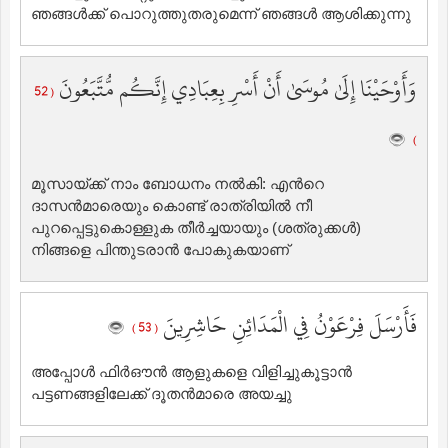
ഞങ്ങള്‍ക്ക് പൊറുത്തുതരുമെന്ന് ഞങ്ങള്‍ ആശിക്കുന്നു
وَأَوْحَيْنَا إِلَىٰ مُوسَىٰ أَنْ أَسْرِ بِعِبَادِي إِنَّكُم مُّتَّبَعُونَ
( 52
)
മൂസായ്ക്ക് നാം ബോധനം നല്‍കി: എന്‍റെ
ദാസന്‍മാരെയും കൊണ്ട് രാത്രിയില്‍ ‍നീ
പുറപ്പെട്ടുകൊള്ളുക തീര്‍ച്ചയായും (ശത്രുക്കള്‍)
നിങ്ങളെ പിന്തുടരാന്‍ പോകുകയാണ്‌
فَأَرْسَلَ فِرْعَوْنُ فِي الْمَدَائِنِ حَاشِرِينَ
( 53 )
അപ്പോള്‍ ഫിര്‍ഔന്‍ ആളുകളെ വിളിച്ചുകൂട്ടാന്‍
പട്ടണങ്ങളിലേക്ക് ദൂതന്‍മാരെ അയച്ചു