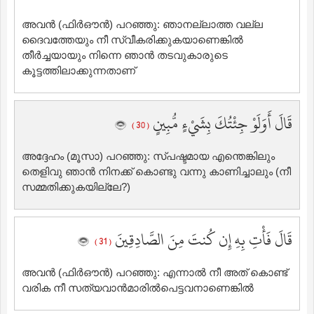
അവന്‍ (ഫിര്‍ഔന്‍) പറഞ്ഞു: ഞാനല്ലാത്ത വല്ല
ദൈവത്തേയും നീ സ്വീകരിക്കുകയാണെങ്കില്‍
‍തീര്‍ച്ചയായും നിന്നെ ഞാന്‍ തടവുകാരുടെ
കൂട്ടത്തിലാക്കുന്നതാണ്‌
قَالَ أَوَلَوْ جِئْتُكَ بِشَيْءٍ مُّبِينٍ
( 30 )
അദ്ദേഹം (മൂസാ) പറഞ്ഞു: സ്പഷ്ടമായ എന്തെങ്കിലും
തെളിവു ഞാന്‍ നിനക്ക് കൊണ്ടു വന്നു കാണിച്ചാലും (നീ
സമ്മതിക്കുകയില്ലേ?)
قَالَ فَأْتِ بِهِ إِن كُنتَ مِنَ الصَّادِقِينَ
( 31 )
അവന്‍ (ഫിര്‍ഔന്‍) പറഞ്ഞു: എന്നാല്‍ ‍നീ അത് കൊണ്ട്
വരിക നീ സത്യവാന്‍മാരില്‍പെട്ടവനാണെങ്കില്‍