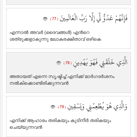
فَإِنَّهُمْ عَدُوٌّ لِّي إِلَّا رَبَّ الْعَالَمِينَ
( 77 )
എന്നാല്‍ അവര്‍ (ദൈവങ്ങള്‍) എന്‍റെ
ശത്രുക്കളാകുന്നു ലോകരക്ഷിതാവ് ഒഴികെ
الَّذِي خَلَقَنِي فَهُوَ يَهْدِينِ
( 78 )
അതായത് എന്നെ സൃഷ്ടിച്ച് എനിക്ക് മാര്‍ഗദര്‍ശനം
നല്‍കിക്കൊണ്ടിരിക്കുന്നവന്‍
وَالَّذِي هُوَ يُطْعِمُنِي وَيَسْقِينِ
( 79 )
എനിക്ക് ആഹാരം തരികയും കുടിനീര്‍ തരികയും
ചെയ്യുന്നവന്‍