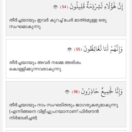
إِنَّ هَٰؤُلَاءِ لَشِرْذِمَةٌ قَلِيلُونَ
( 54 )
തീര്‍ച്ചയായും ഇവര്‍ കുറച്ച് പേര്‍ മാത്രമുള്ള ഒരു
സംഘമാകുന്നു
وَإِنَّهُمْ لَنَا لَغَائِظُونَ
( 55 )
തീര്‍ച്ചയായും അവര്‍ നമ്മെ അരിശം
കൊള്ളിക്കുന്നവരാകുന്നു
وَإِنَّا لَجَمِيعٌ حَاذِرُونَ
( 56 )
തീര്‍ച്ചയായും നാം സംഘടിതരും ജാഗരൂകരുമാകുന്നു
(എന്നിങ്ങനെ വിളിച്ചുപറയാനാണ് ഫിര്‍ഔന്‍
നിര്‍ദേശിച്ചത്‌)