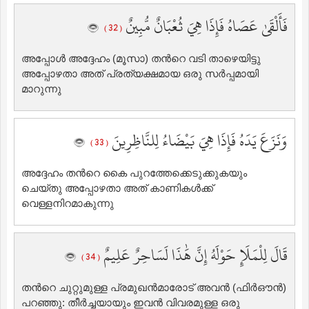
فَأَلْقَىٰ عَصَاهُ فَإِذَا هِيَ ثُعْبَانٌ مُّبِينٌ
( 32 )
അപ്പോള്‍ അദ്ദേഹം (മൂസാ) തന്‍റെ വടി താഴെയിട്ടു
അപ്പോഴതാ അത് പ്രത്യക്ഷമായ ഒരു സര്‍പ്പമായി
മാറുന്നു
وَنَزَعَ يَدَهُ فَإِذَا هِيَ بَيْضَاءُ لِلنَّاظِرِينَ
( 33 )
അദ്ദേഹം തന്‍റെ കൈ പുറത്തേക്കെടുക്കുകയും
ചെയ്തു അപ്പോഴതാ അത് കാണികള്‍ക്ക്
വെള്ളനിറമാകുന്നു
قَالَ لِلْمَلَإِ حَوْلَهُ إِنَّ هَٰذَا لَسَاحِرٌ عَلِيمٌ
( 34 )
തന്‍റെ ചുറ്റുമുള്ള പ്രമുഖന്‍മാരോട് അവന്‍ (ഫിര്‍ഔന്‍)
പറഞ്ഞു: തീര്‍ച്ചയായും ഇവന്‍ വിവരമുള്ള ഒരു