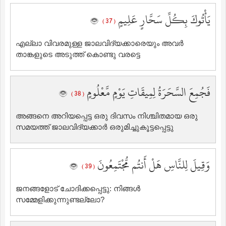
يَأْتُوكَ بِكُلِّ سَحَّارٍ عَلِيمٍ
( 37 )
എല്ലാ വിവരമുള്ള ജാലവിദ്യക്കാരെയും അവര്‍
താങ്കളുടെ അടുത്ത് കൊണ്ടു വരട്ടെ
فَجُمِعَ السَّحَرَةُ لِمِيقَاتِ يَوْمٍ مَّعْلُومٍ
( 38 )
അങ്ങനെ അറിയപ്പെട്ട ഒരു ദിവസം നിശ്ചിതമായ ഒരു
സമയത്ത് ജാലവിദ്യക്കാര്‍ ഒരുമിച്ചുകൂട്ടപ്പെട്ടു
وَقِيلَ لِلنَّاسِ هَلْ أَنتُم مُّجْتَمِعُونَ
( 39 )
ജനങ്ങളോട് ചോദിക്കപ്പെട്ടു: നിങ്ങള്‍
സമ്മേളിക്കുന്നുണ്ടല്ലോ?