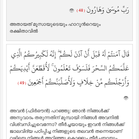
رَبِّ مُوسَىٰ وَهَارُونَ
( 48 )
അതായത് മൂസായുടെയും ഹാറൂന്‍റെയും
രക്ഷിതാവില്‍
قَالَ آمَنتُمْ لَهُ قَبْلَ أَنْ آذَنَ لَكُمْ ۖ إِنَّهُ لَكَبِيرُكُمُ الَّذِي
عَلَّمَكُمُ السِّحْرَ فَلَسَوْفَ تَعْلَمُونَ ۚ لَأُقَطِّعَنَّ أَيْدِيَكُمْ
وَأَرْجُلَكُم مِّنْ خِلَافٍ وَلَأُصَلِّبَنَّكُمْ أَجْمَعِينَ
( 49 )
അവന്‍ (ഫിര്‍ഔന്‍) പറഞ്ഞു: ഞാന്‍ നിങ്ങള്‍ക്ക്
അനുവാദം തരുന്നതിന് മുമ്പായി നിങ്ങള്‍ അവനില്‍
‍വിശ്വസിച്ചുവെന്നോ? തീര്‍ച്ചയായും ഇവന്‍ നിങ്ങള്‍ക്ക്
ജാലവിദ്യ പഠിപ്പിച്ച നിങ്ങളുടെ തലവന്‍ തന്നെയാണ്
വഴിയെ നിങ്ങള്‍ അറിഞ്ഞു കൊള്ളും തീര്‍ച്ചയായും