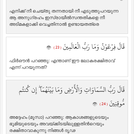
എനിക്ക് നീ ചെയ്തു തന്നതായി നീ എടുത്തുപറയുന്ന
ആ അനുഗ്രഹം ഇസ്രായീല്‍സന്തതികളെ നീ
അടിമകളാക്കി വെച്ചതിനാല്‍ ഉണ്ടായതത്രെ
قَالَ فِرْعَوْنُ وَمَا رَبُّ الْعَالَمِينَ
( 23 )
ഫിര്‍ഔന്‍ പറഞ്ഞു: എന്താണ് ഈ ലോകരക്ഷിതാവ്
എന്ന് പറയുന്നത്‌?
قَالَ رَبُّ السَّمَاوَاتِ وَالْأَرْضِ وَمَا بَيْنَهُمَا ۖ إِن كُنتُم
مُّوقِنِينَ
( 24 )
അദ്ദേഹം (മൂസാ) പറഞ്ഞു: ആകാശങ്ങളുടെയും
ഭൂമിയുടെയും അവയ്ക്കിടയിലുള്ളതിന്‍റെയും
രക്ഷിതാവാകുന്നു നിങ്ങള്‍ ദൃഢ