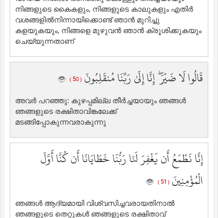
നിങ്ങളുടെ കൈകളും, നിങ്ങളുടെ കാലുകളും എതിര്‍
‍വശങ്ങളില്‍നിന്നായിക്കൊണ്ട് ഞാന്‍ മുറിച്ചു
കളയുകയും, നിങ്ങളെ മുഴുവന്‍ ഞാന്‍ ക്രൂശിക്കുകയും
ചെയ്യുന്നതാണ്‌
قَالُوا لَا ضَيْرَ ۖ إِنَّا إِلَىٰ رَبِّنَا مُنقَلِبُونَ
( 50 )
അവര്‍ പറഞ്ഞു: കുഴപ്പമില്ല തീര്‍ച്ചയായും ഞങ്ങള്‍
ഞങ്ങളുടെ രക്ഷിതാവിങ്കലേക്ക്
മടങ്ങിപ്പോകുന്നവരാകുന്നു
إِنَّا نَطْمَعُ أَن يَغْفِرَ لَنَا رَبُّنَا خَطَايَانَا أَن كُنَّا أَوَّلَ
الْمُؤْمِنِينَ
( 51 )
ഞങ്ങള്‍ ആദ്യമായി വിശ്വസിച്ചവരായതിനാല്‍
‍ഞങ്ങളുടെ തെറ്റുകള്‍ ഞങ്ങളുടെ രക്ഷിതാവ്