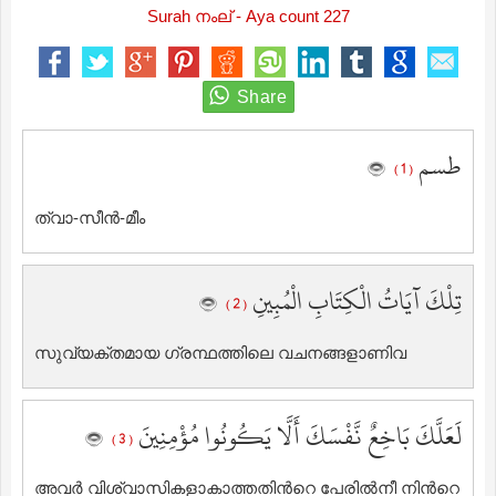
Surah നംല് - Aya count 227
طسم
( 1 )
ത്വാ-സീന്‍-മീം
تِلْكَ آيَاتُ الْكِتَابِ الْمُبِينِ
( 2 )
സുവ്യക്തമായ ഗ്രന്ഥത്തിലെ വചനങ്ങളാണിവ
لَعَلَّكَ بَاخِعٌ نَّفْسَكَ أَلَّا يَكُونُوا مُؤْمِنِينَ
( 3 )
അവര്‍ വിശ്വാസികളാകാത്തതിന്‍റെ പേരില്‍നീ നിന്‍റെ