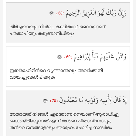
وَإِنَّ رَبَّكَ لَهُوَ الْعَزِيزُ الرَّحِيمُ
( 68 )
തീര്‍ച്ചയായും നിന്‍റെ രക്ഷിതാവ് തന്നെയാണ്
പ്രതാപിയും കരുണാനിധിയും
وَاتْلُ عَلَيْهِمْ نَبَأَ إِبْرَاهِيمَ
( 69 )
ഇബ്രാഹീമിന്‍റെ വൃത്താന്തവും അവര്‍ക്ക് നീ
വായിച്ചുകേള്‍പിക്കുക
إِذْ قَالَ لِأَبِيهِ وَقَوْمِهِ مَا تَعْبُدُونَ
( 70 )
അതായത് നിങ്ങള്‍ എന്തൊന്നിനെയാണ് ആരാധിച്ചു
കൊണ്ടിരിക്കുന്നത് എന്ന് തന്‍റെ പിതാവിനോടും,
തന്‍റെ ജനങ്ങളോടും അദ്ദേഹം ചോദിച്ച സന്ദര്‍ഭം