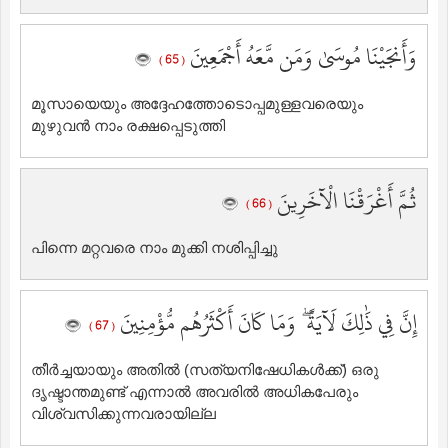
وَأَنجَيْنَا مُوسَىٰ وَمَن مَّعَهُ أَجْمَعِينَ
( 65 )
മൂസായെയും അദ്ദേഹത്തോടൊപ്പമുള്ളവരെയും
മുഴുവന്‍ നാം രക്ഷപ്പെടുത്തി
ثُمَّ أَغْرَقْنَا الْآخَرِينَ
( 66 )
പിന്നെ മറ്റവരെ നാം മുക്കി നശിപ്പിച്ചു
إِنَّ فِي ذَٰلِكَ لَآيَةً ۖ وَمَا كَانَ أَكْثَرُهُم مُّؤْمِنِينَ
( 67 )
തീര്‍ച്ചയായും അതില്‍ (സത്യനിഷേധികള്‍ക്ക്‌) ഒരു
ദൃഷ്ടാന്തമുണ്ട് എന്നാല്‍ അവരില്‍ അധികപേരും
വിശ്വസിക്കുന്നവരായില്ല