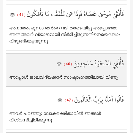
فَأَلْقَىٰ مُوسَىٰ عَصَاهُ فَإِذَا هِيَ تَلْقَفُ مَا يَأْفِكُونَ
( 45 )
അനന്തരം മൂസാ തന്‍റെ വടി താഴെയിട്ടു അപ്പോഴതാ
അത് അവര്‍ വ്യാജമായി നിര്‍മിച്ചിരുന്നതിനെയെല്ലാം
വിഴുങ്ങിക്കളയുന്നു
فَأُلْقِيَ السَّحَرَةُ سَاجِدِينَ
( 46 )
അപ്പോള്‍ ജാലവിദ്യക്കാര്‍ സാഷ്ടാംഗത്തിലായി വീണു
قَالُوا آمَنَّا بِرَبِّ الْعَالَمِينَ
( 47 )
അവര്‍ പറഞ്ഞു: ലോകരക്ഷിതാവില്‍ ‍ഞങ്ങള്‍
വിശ്വസിച്ചിരിക്കുന്നു