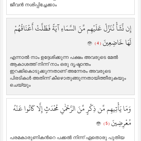
ജീവന്‍ നശിപ്പിച്ചേക്കാം
إِن نَّشَأْ نُنَزِّلْ عَلَيْهِم مِّنَ السَّمَاءِ آيَةً فَظَلَّتْ أَعْنَاقُهُمْ
لَهَا خَاضِعِينَ
( 4 )
എന്നാല്‍ ‍നാം ഉദ്ദേശിക്കുന്ന പക്ഷം അവരുടെ മേല്‍
ആകാശത്ത് നിന്ന് നാം ഒരു ദൃഷ്ടാന്തം
ഇറക്കികൊടുക്കുന്നതാണ് അന്നേരം അവരുടെ
പിരടികള്‍ അതിന്ന് കീഴൊതുങ്ങുന്നതായിത്തീരുകയും
ചെയ്യും
وَمَا يَأْتِيهِم مِّن ذِكْرٍ مِّنَ الرَّحْمَٰنِ مُحْدَثٍ إِلَّا كَانُوا عَنْهُ
مُعْرِضِينَ
( 5 )
പരമകാരുണികന്‍റെ പക്കല്‍ ‍നിന്ന് ഏതൊരു പുതിയ