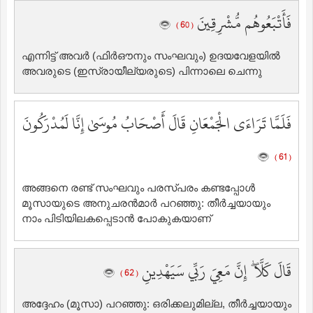
فَأَتْبَعُوهُم مُّشْرِقِينَ
( 60 )
എന്നിട്ട് അവര്‍ (ഫിര്‍ഔനും സംഘവും) ഉദയവേളയില്‍
അവരുടെ (ഇസ്രായീല്യരുടെ) പിന്നാലെ ചെന്നു
فَلَمَّا تَرَاءَى الْجَمْعَانِ قَالَ أَصْحَابُ مُوسَىٰ إِنَّا لَمُدْرَكُونَ
( 61 )
അങ്ങനെ രണ്ട് സംഘവും പരസ്പരം കണ്ടപ്പോള്‍
മൂസായുടെ അനുചരന്‍മാര്‍ പറഞ്ഞു: തീര്‍ച്ചയായും
നാം പിടിയിലകപ്പെടാന്‍ പോകുകയാണ്‌
قَالَ كَلَّا ۖ إِنَّ مَعِيَ رَبِّي سَيَهْدِينِ
( 62 )
അദ്ദേഹം (മൂസാ) പറഞ്ഞു: ഒരിക്കലുമില്ല, തീര്‍ച്ചയായും