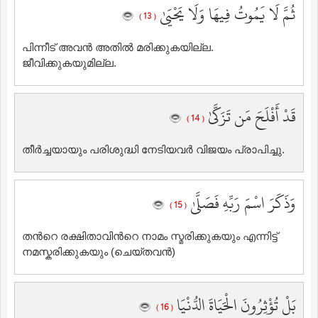
ثُمَّ لَا يَمُوتُ فِيهَا وَلَا يَحْيَىٰ
( 13 )
പിന്നീട് അവന്‍ അതില്‍ മരിക്കുകയില്ല.
ജീവിക്കുകയുമില്ല.
قَدْ أَفْلَحَ مَن تَزَكَّىٰ
( 14 )
തീര്‍ച്ചയായും പരിശുദ്ധി നേടിയവര്‍ വിജയം പ്രാപിച്ചു.
وَذَكَرَ اسْمَ رَبِّهِ فَصَلَّىٰ
( 15 )
തന്‍റെ രക്ഷിതാവിന്‍റെ നാമം സ്മരിക്കുകയും എന്നിട്ട്
നമസ്കരിക്കുകയും (ചെയ്തവന്‍)
بَلْ تُؤْثِرُونَ الْحَيَاةَ الدُّنْيَا
( 16 )