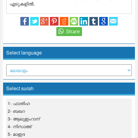
ഏടുകളില്‍.
Select language
Select surah
1- ഫാതിഹ
2- ബഖറ
3- ആലുഇംറാന്
4- നിസാഅ്
5- മാഇദ