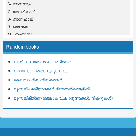
6- അന്ആം
7- അഅ്റാഫ്
8- അന്ഫാല്
9- തൌബ
10- യൂനുസ
11- ഹൂദ്
Random books
12- യൂസുഫ്
13- റഅ്ദ്
വിശ്വാസത്തിന്‍റെ അടിത്തറ
14- ഇബ്റാഹീം
റമദാനും വ്രതാനുഷ്ടാനവും
15- ഹിജ്റ്
16- നഹ് ല്
വൈവാഹിക നിയമങ്ങള്‍
17- ഇസ് റാഅ്
മുസ്ലിം മര്യാദകള്‍ ദിനരാത്രങ്ങളില്‍
18- കഹ്ഫ്
മുസ്ലിമിന്‍റെ രക്ഷാകവചം (ദുആകള്‍, ദിക്‌റുകള്‍)
19- മറ് യം
20- ത്വഹാ
21- അന്പിയാ
22- ഹജ്ജ്
23- മുഅ്മിനൂന്