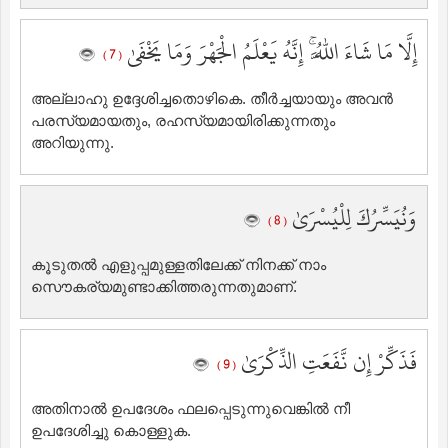
إِلَّا مَا شَاءَ اللَّهُ ۚ إِنَّهُ يَعْلَمُ الْجَهْرَ وَمَا يَخْفَىٰ
( 7 )
അല്ലാഹു ഉദ്ദേശിച്ചതൊഴികെ. തീര്‍ച്ചയായും അവന്‍
പരസ്യമായതും, രഹസ്യമായിരിക്കുന്നതും
അറിയുന്നു.
وَنُيَسِّرُكَ لِلْيُسْرَىٰ
( 8 )
കൂടുതല്‍ എളുപ്പമുള്ളതിലേക്ക് നിനക്ക് നാം
സൌകര്യമുണ്ടാക്കിത്തരുന്നതുമാണ്‌.
فَذَكِّرْ إِن نَّفَعَتِ الذِّكْرَىٰ
( 9 )
അതിനാല്‍ ഉപദേശം ഫലപ്പെടുന്നുവെങ്കില്‍ നീ
ഉപദേശിച്ചു കൊള്ളുക.