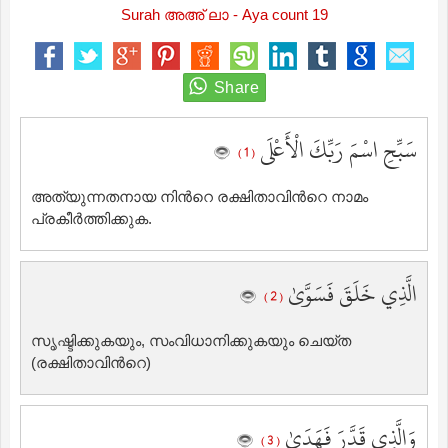
Surah അഅ് ലാ - Aya count 19
سَبِّحِ اسْمَ رَبِّكَ الْأَعْلَى
( 1 )
അത്യുന്നതനായ നിന്‍റെ രക്ഷിതാവിന്‍റെ നാമം
പ്രകീര്‍ത്തിക്കുക.
الَّذِي خَلَقَ فَسَوَّىٰ
( 2 )
സൃഷ്ടിക്കുകയും, സംവിധാനിക്കുകയും ചെയ്ത
(രക്ഷിതാവിന്‍റെ)
وَالَّذِي قَدَّرَ فَهَدَىٰ
( 3 )