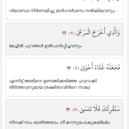
വ്യവസ്ഥ നിര്‍ണയിച്ചു മാര്‍ഗദര്‍ശനം നല്‍കിയവനും,
وَالَّذِي أَخْرَجَ الْمَرْعَىٰ
( 4 )
മേച്ചില്‍ പുറങ്ങള്‍ ഉല്‍പാദിപ്പിച്ചവനും
فَجَعَلَهُ غُثَاءً أَحْوَىٰ
( 5 )
എന്നിട്ട് അതിനെ ഉണങ്ങിക്കരിഞ്ഞ ചവറാക്കി
തീര്‍ത്തവനുമായ (രക്ഷിതാവിന്‍റെ നാമം)
سَنُقْرِئُكَ فَلَا تَنسَىٰ
( 6 )
നിനക്ക് നാം ഓതിത്തരാം. നീ മറന്നുപോകുകയില്ല.