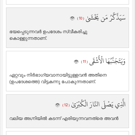
سَيَذَّكَّرُ مَن يَخْشَىٰ
( 10 )
ഭയപ്പെടുന്നവര്‍ ഉപദേശം സ്വീകരിച്ചു
കൊള്ളുന്നതാണ്‌.
وَيَتَجَنَّبُهَا الْأَشْقَى
( 11 )
ഏറ്റവും നിര്‍ഭാഗ്യവാനായിട്ടുള്ളവന്‍ അതിനെ
(ഉപദേശത്തെ) വിട്ടകന്നു പോകുന്നതാണ്‌.
الَّذِي يَصْلَى النَّارَ الْكُبْرَىٰ
( 12 )
വലിയ അഗ്നിയില്‍ കടന്ന് എരിയുന്നവനത്രെ അവന്‍