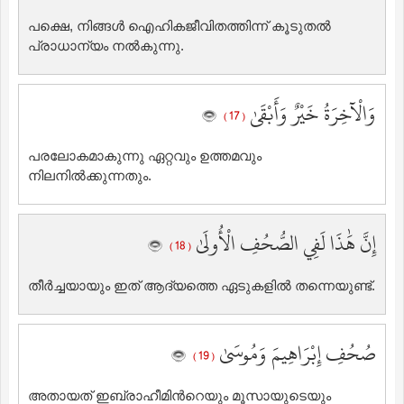
പക്ഷെ, നിങ്ങള്‍ ഐഹികജീവിതത്തിന്ന് കൂടുതല്‍
പ്രാധാന്യം നല്‍കുന്നു.
وَالْآخِرَةُ خَيْرٌ وَأَبْقَىٰ
( 17 )
പരലോകമാകുന്നു ഏറ്റവും ഉത്തമവും
നിലനില്‍ക്കുന്നതും.
إِنَّ هَٰذَا لَفِي الصُّحُفِ الْأُولَىٰ
( 18 )
തീര്‍ച്ചയായും ഇത് ആദ്യത്തെ ഏടുകളില്‍ തന്നെയുണ്ട്‌.
صُحُفِ إِبْرَاهِيمَ وَمُوسَىٰ
( 19 )
അതായത് ഇബ്രാഹീമിന്‍റെയും മൂസായുടെയും