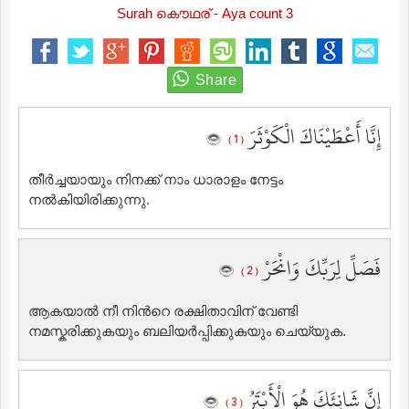
Surah കൌഥര് - Aya count 3
إِنَّا أَعْطَيْنَاكَ الْكَوْثَرَ
( 1 )
തീര്‍ച്ചയായും നിനക്ക് നാം ധാരാളം നേട്ടം
നല്‍കിയിരിക്കുന്നു.
فَصَلِّ لِرَبِّكَ وَانْحَرْ
( 2 )
ആകയാല്‍ നീ നിന്‍റെ രക്ഷിതാവിന് വേണ്ടി
നമസ്കരിക്കുകയും ബലിയര്‍പ്പിക്കുകയും ചെയ്യുക.
إِنَّ شَانِئَكَ هُوَ الْأَبْتَرُ
( 3 )