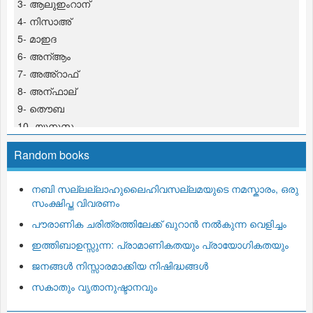
3- ആലുഇംറാന്
4- നിസാഅ്
5- മാഇദ
6- അന്ആം
7- അഅ്റാഫ്
8- അന്ഫാല്
9- തൌബ
10- യൂനുസ
11- ഹൂദ്
Random books
12- യൂസുഫ്
13- റഅ്ദ്
നബി സല്ലല്ലാഹുലൈഹിവസല്ലമയുടെ നമസ്കാരം, ഒരു
14- ഇബ്റാഹീം
സംക്ഷിപ്ത വിവരണം
15- ഹിജ്റ്
പൗരാണിക ചരിത്രത്തിലേക്ക്‌ ഖുറാന്‍ നല്‍കുന്ന വെളിച്ചം
16- നഹ് ല്
ഇത്തിബാഉസ്സുന്ന: പ്രാമാണികതയും പ്രായോഗികതയും
17- ഇസ് റാഅ്
18- കഹ്ഫ്
ജനങ്ങള്‍ നിസ്സാരമാക്കിയ നിഷിദ്ധങ്ങള്‍
19- മറ് യം
സകാതും വൃതാനുഷ്ടാനവും
20- ത്വഹാ