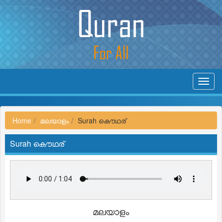
Toggl
navig
Home
മലയാളം
Surah കൌഥര്
Surah കൌഥര്
മലയാളം