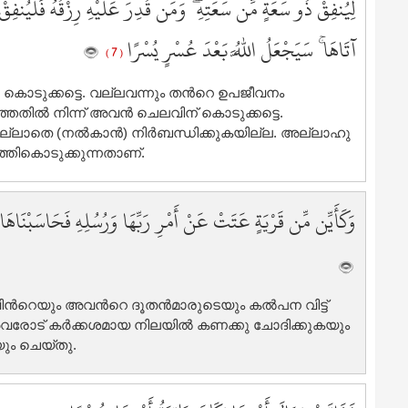
لِيُنفِقْ ذُو سَعَةٍ مِّن سَعَتِهِ ۖ وَمَن قُدِرَ عَلَيْهِ رِزْقُهُ فَلْيُنفِقْ مِ
7
7
آتَاهَا ۚ سَيَجْعَلُ اللَّهُ بَعْدَ عُسْرٍ يُسْرًا
( 7 )
7
7
ു കൊടുക്കട്ടെ. വല്ലവന്നും തന്‍റെ ഉപജീവനം
7
ില്‍ നിന്ന് അവന്‍ ചെലവിന് കൊടുക്കട്ടെ.
7
ലാതെ (നല്‍കാന്‍) നിര്‍ബന്ധിക്കുകയില്ല. അല്ലാഹു
7
തികൊടുക്കുന്നതാണ്‌.
8
وَكَأَيِّن مِّن قَرْيَةٍ عَتَتْ عَنْ أَمْرِ رَبِّهَا وَرُسُلِهِ فَحَاسَبْنَا
8
8
8
8
്‍റെയും അവന്‍റെ ദൂതന്‍മാരുടെയും കല്‍പന വിട്ട്
8
 നാം അവരോട് കര്‍ക്കശമായ നിലയില്‍ കണക്കു ചോദിക്കുകയും
8
ും ചെയ്തു.
8
8
9