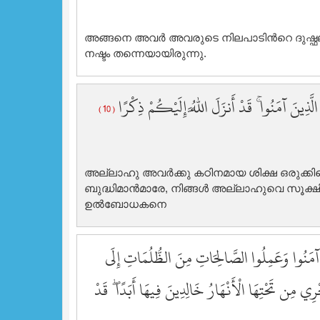
അങ്ങനെ അവര്‍ അവരുടെ നിലപാടിന്‍റെ ദുഷ്
നഷ്ടം തന്നെയായിരുന്നു.
ِ الَّذِينَ آمَنُوا ۚ قَدْ أَنزَلَ اللَّهُ إِلَيْكُمْ ذِكْرًا
( 10 )
അല്ലാഹു അവര്‍ക്കു കഠിനമായ ശിക്ഷ ഒരുക്കി
ബുദ്ധിമാന്‍മാരേ, നിങ്ങള്‍ അല്ലാഹുവെ സൂക്ഷിക
ഉല്‍ബോധകനെ
َ آمَنُوا وَعَمِلُوا الصَّالِحَاتِ مِنَ الظُّلُمَاتِ إِلَى
رِي مِن تَحْتِهَا الْأَنْهَارُ خَالِدِينَ فِيهَا أَبَدًا ۖ قَدْ