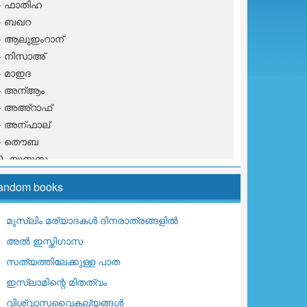
- ഫാതിഹ
- ബഖറ
- ആലുഇംറാന്
- നിസാഅ്
- മാഇദ
- അന്ആം
- അഅ്റാഫ്
- അന്ഫാല്
9- തൌബ
0- യൂനുസ
1- ഹൂദ്
andom books
2- യൂസുഫ്
3- റഅ്ദ്
മുസ്ലിം മര്യാദകള്‍ ദിനരാത്രങ്ങളില്‍
4- ഇബ്റാഹീം
അല്‍ ഇസ്തിഗാസ
5- ഹിജ്റ്
6- നഹ് ല്
സത്യത്തിലേക്കുള്ള പാത
7- ഇസ് റാഅ്
ഇസ്ലാമിന്റെ മിതത്വം
8- കഹ്ഫ്
വിശ്വാസവൈകല്യങ്ങള്‍