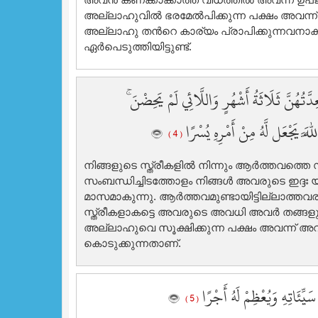
അല്ലാഹുവില്‍ ഭരമേല്‍പിക്കുന്ന പക്ഷം അവന്ന
അല്ലാഹു തന്‍റെ കാര്യം പ്രാപിക്കുന്നവനാ
ഏര്‍പെടുത്തിയിട്ടുണ്ട്‌.
َتُهُنَّ ثَلَاثَةُ أَشْهُرٍ وَاللَّائِي لَمْ يَحِضْنَ
َهَ يَجْعَل لَّهُ مِنْ أَمْرِهِ يُسْرًا
( 4 )
നിങ്ങളുടെ സ്ത്രീകളില്‍ നിന്നും ആര്‍ത്തവത്തെ സ
സംബന്ധിച്ചിടത്തോളം നിങ്ങള്‍ അവരുടെ ഇദ്ദഃ 
മാസമാകുന്നു. ആര്‍ത്തവമുണ്ടായിട്ടില്ലാത്
സ്ത്രീകളാകട്ടെ അവരുടെ അവധി അവര്‍ തങ്ങളു
അല്ലാഹുവെ സൂക്ഷിക്കുന്ന പക്ഷം അവന്ന് അവന
കൊടുക്കുന്നതാണ്‌.
سَيِّئَاتِهِ وَيُعْظِمْ لَهُ أَجْرًا
( 5 )