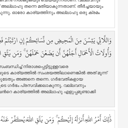
3
് അല്ലാഹു തന്നെ മതിയാകുന്നതാണ്‌. തീര്‍ച്ചയായും
3
കുന്നു. ഓരോ കാര്യത്തിനും അല്ലാഹു ഒരു ക്രമം
3
4
4
وَاللَّائِي يَئِسْنَ مِنَ الْمَحِيضِ مِن نِّسَائِكُمْ إِنِ ارْتَبْتُمْ فَعِدّ ۚ
4
4
وَأُولَاتُ الْأَحْمَالِ أَجَلُهُنَّ أَن يَضَعْنَ حَمْلَهُنَّ ۚ وَمَن يَتَّقِ اللّ
4
4
ംബന്ധിച്ച് നിരാശപ്പെട്ടിട്ടുള്ളവരെ
4
യുടെ കാര്യത്തില്‍ സംശയത്തിലാണെങ്കില്‍ അത് മൂന്ന്
4
തവരുടേതും അങ്ങനെ തന്നെ. ഗര്‍ഭവതികളായ
4
ടെ ഗര്‍ഭം പ്രസവിക്കലാകുന്നു. വല്ലവനും
4
്‍റെ കാര്യത്തില്‍ അല്ലാഹു എളുപ്പമുണ്ടാക്കി
5
5
5
ذَٰلِكَ أَمْرُ اللَّهِ أَنزَلَهُ إِلَيْكُمْ ۚ وَمَن يَتَّقِ اللَّهَ يُكَفِّرْ عَنْهُ 
5
5