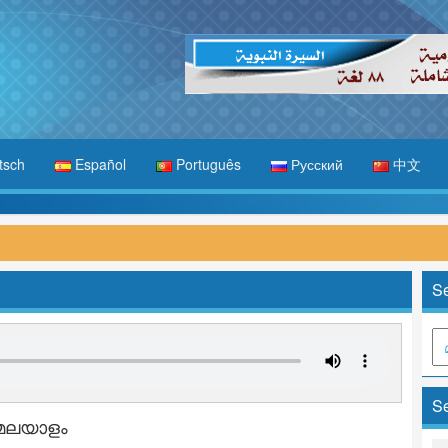
tsch
Español
Português
Русский
中文
Se
Se
മലയാളം