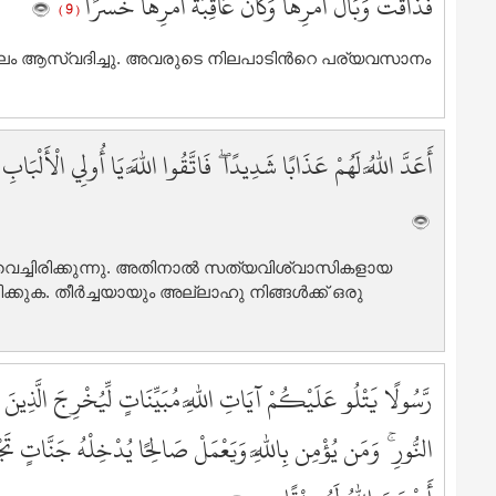
فَذَاقَتْ وَبَالَ أَمْرِهَا وَكَانَ عَاقِبَةُ أَمْرِهَا خُسْرًا
( 9 )
9
9
ഫലം ആസ്വദിച്ചു. അവരുടെ നിലപാടിന്‍റെ പര്യവസാനം
9
9
9
أَعَدَّ اللَّهُ لَهُمْ عَذَابًا شَدِيدًا ۖ فَاتَّقُوا اللَّهَ يَا أُولِي الْأَلْبَاب
9
9
9
9
1
വെച്ചിരിക്കുന്നു. അതിനാല്‍ സത്യവിശ്വാസികളായ
്കുക. തീര്‍ച്ചയായും അല്ലാഹു നിങ്ങള്‍ക്ക് ഒരു
1
1
1
1
رَّسُولًا يَتْلُو عَلَيْكُمْ آيَاتِ اللَّهِ مُبَيِّنَاتٍ لِّيُخْرِجَ الَّذِين
1
1
النُّورِ ۚ وَمَن يُؤْمِن بِاللَّهِ وَيَعْمَلْ صَالِحًا يُدْخِلْهُ جَنَّاتٍ تَجْ
1
1