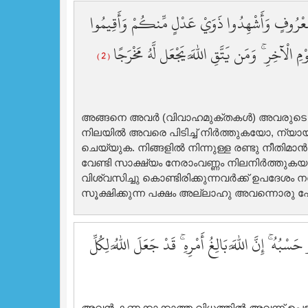
 بِمَعْرُوفٍ وَأَشْهِدُوا ذَوَيْ عَدْلٍ مِّنكُمْ وَأَقِيمُوا
ْمِ الْآخِرِ ۚ وَمَن يَتَّقِ اللَّهَ يَجْعَل لَّهُ مَخْرَجًا
( 2 )
അങ്ങനെ അവര്‍ (വിവാഹമുക്തകള്‍) അവരുടെ അ
നിലയില്‍ അവരെ പിടിച്ച് നിര്‍ത്തുകയോ, ന്
ചെയ്യുക. നിങ്ങളില്‍ നിന്നുള്ള രണ്ടു നീതിമാന
വേണ്ടി സാക്ഷ്യം നേരാംവണ്ണം നിലനിര്‍ത്തു
വിശ്വസിച്ചു കൊണ്ടിരിക്കുന്നവര്‍ക്ക് ഉപദേശ
സൂക്ഷിക്കുന്ന പക്ഷം അല്ലാഹു അവന്നൊരു പോ
ْبُهُ ۚ إِنَّ اللَّهَ بَالِغُ أَمْرِهِ ۚ قَدْ جَعَلَ اللَّهُ لِكُلِّ
അവന്‍ കണക്കാക്കാത്ത വിധത്തില്‍ അവന്ന് ഉ