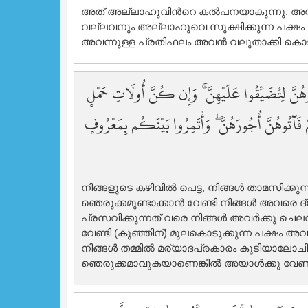
അത് അല്ലാഹുവിന്‍റെ കല്‍പനയാകുന്നു. അവനത് ന
വല്ലവനും അല്ലാഹുവെ സൂക്ഷിക്കുന്ന പക്ഷം
അവന്നുള്ള പ്രതിഫലം അവന്‍ വലുതാക്കി കൊട
َ لِتُضَيِّقُوا عَلَيْهِنَّ ۚ وَإِن كُنَّ أُولَاتِ حَمْلٍ
ْ فَآتُوهُنَّ أُجُورَهُنَّ ۖ وَأْتَمِرُوا بَيْنَكُم بِمَعْرُوفٍ
നിങ്ങളുടെ കഴിവില്‍ പെട്ട, നിങ്ങള്‍ താമസിക്കു
ഞെരുക്കമുണ്ടാക്കാന്‍ വേണ്ടി നിങ്ങള്‍ അവരെ ദ
പ്രസവിക്കുന്നത് വരെ നിങ്ങള്‍ അവര്‍ക്കു ചെ
വേണ്ടി (കുഞ്ഞിന്‌) മുലകൊടുക്കുന്ന പക്ഷം അ
നിങ്ങള്‍ തമ്മില്‍ മര്യാദപ്രകാരം കൂടിയാലോച
ഞെരുക്കമാവുകയാണെങ്കില്‍ അയാള്‍ക്കു വേണ്ടി