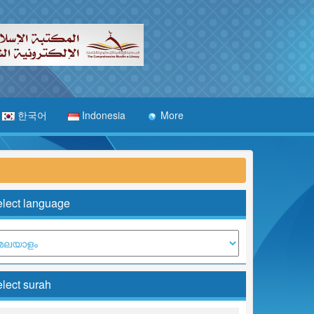
한국어
Indonesia
More
lect language
lect surah