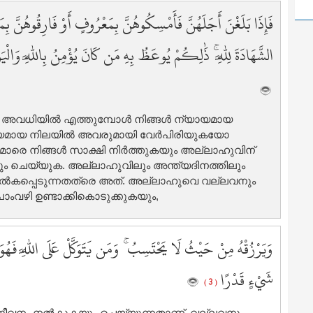
1
فَإِذَا بَلَغْنَ أَجَلَهُنَّ فَأَمْسِكُوهُنَّ بِمَعْرُوفٍ أَوْ فَارِقُوهُنَّ
2
2
الشَّهَادَةَ لِلَّهِ ۚ ذَٰلِكُمْ يُوعَظُ بِهِ مَن كَانَ يُؤْمِنُ بِاللَّهِ وَالْيَو
2
2
2
2
വധിയില്‍ എത്തുമ്പോള്‍ നിങ്ങള്‍ ന്യായമായ
2
യായമായ നിലയില്‍ അവരുമായി വേര്‍പിരിയുകയോ
2
്‍മാരെ നിങ്ങള്‍ സാക്ഷി നിര്‍ത്തുകയും അല്ലാഹുവിന്
2
കയും ചെയ്യുക. അല്ലാഹുവിലും അന്ത്യദിനത്തിലും
2
ം നല്‍കപ്പെടുന്നതത്രെ അത്‌. അല്ലാഹുവെ വല്ലവനും
ംവഴി ഉണ്ടാക്കികൊടുക്കുകയും,
3
3
3
وَيَرْزُقْهُ مِنْ حَيْثُ لَا يَحْتَسِبُ ۚ وَمَن يَتَوَكَّلْ عَلَى اللَّهِ فَهُوَ حَس
3
3
شَيْءٍ قَدْرًا
( 3 )
3
3
പജീവനം നല്‍കുകയും ചെയ്യുന്നതാണ്‌. വല്ലവനും