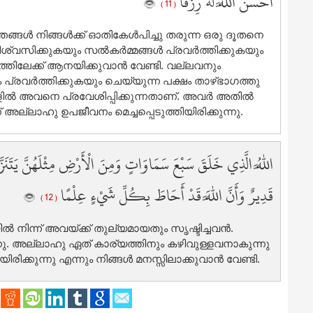
أَحْسَنَ اللَّهُ لَهُ رِزْقًا
( 11 )
1
1
ള്‍ നിങ്ങള്‍ക്ക് ഓതികേള്‍പിച്ചു തരുന്ന ഒരു ദൂതനെ
1
വിശ്വസിക്കുകയും സല്‍കര്‍മ്മങ്ങള്‍ പ്രവര്‍ത്തിക്കുകയും
1
തിലേക്ക് ആനയിക്കുവാന്‍ വേണ്ടി. വല്ലവനും
 പ്രവര്‍ത്തിക്കുകയും ചെയ്യുന്ന പക്ഷം താഴ്ഭാഗത്തു
1
ില്‍ അവനെ പ്രവേശിപ്പിക്കുന്നതാണ്‌. അവര്‍ അതില്‍
1
അല്ലാഹു ഉപജീവനം മെച്ചപ്പെടുത്തിയിരിക്കുന്നു.
اللَّهُ الَّذِي خَلَقَ سَبْعَ سَمَاوَاتٍ وَمِنَ الْأَرْضِ مِثْلَهُنَّ يَتَنَزَّلُ ال
قَدِيرٌ وَأَنَّ اللَّهَ قَدْ أَحَاطَ بِكُلِّ شَيْءٍ عِلْمًا
( 12 )
നിന്ന് അവയ്ക്ക് തുല്യമായതും സൃഷ്ടിച്ചവന്‍.
്നു. അല്ലാഹു ഏത് കാര്യത്തിനും കഴിവുള്ളവനാകുന്നു
ിക്കുന്നു എന്നും നിങ്ങള്‍ മനസ്സിലാക്കുവാന്‍ വേണ്ടി.