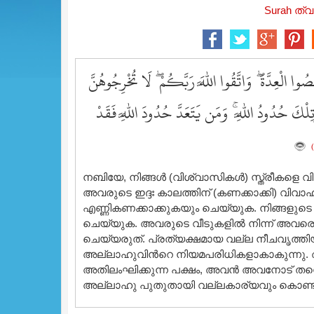
Surah ത്വ
َحْصُوا الْعِدَّةَ ۖ وَاتَّقُوا اللَّهَ رَبَّكُمْ ۖ لَا تُخْرِجُوهُنَّ
وَتِلْكَ حُدُودُ اللَّهِ ۚ وَمَن يَتَعَدَّ حُدُودَ اللَّهِ فَقَدْ
നബിയേ, നിങ്ങള്‍ (വിശ്വാസികള്‍) സ്ത്രീകള
അവരുടെ ഇദ്ദഃ കാലത്തിന് (കണക്കാക്കി) വിവാ
എണ്ണികണക്കാക്കുകയും ചെയ്യുക. നിങ്ങളുടെ
ചെയ്യുക. അവരുടെ വീടുകളില്‍ നിന്ന് അവരെ ന
ചെയ്യരുത്‌. പ്രത്യക്ഷമായ വല്ല നീചവൃത്
അല്ലാഹുവിന്‍റെ നിയമപരിധികളാകാകുന്നു.
അതിലംഘിക്കുന്ന പക്ഷം, അവന്‍ അവനോട് തന്
അല്ലാഹു പുതുതായി വല്ലകാര്യവും കൊണ്ടു വ