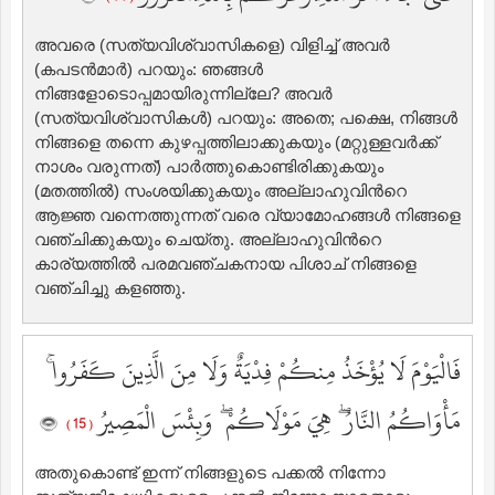
അവരെ (സത്യവിശ്വാസികളെ) വിളിച്ച് അവര്‍
(കപടന്‍മാര്‍) പറയും: ഞങ്ങള്‍
നിങ്ങളോടൊപ്പമായിരുന്നില്ലേ? അവര്‍
(സത്യവിശ്വാസികള്‍) പറയും: അതെ; പക്ഷെ, നിങ്ങള്‍
നിങ്ങളെ തന്നെ കുഴപ്പത്തിലാക്കുകയും (മറ്റുള്ളവര്‍ക്ക്
നാശം വരുന്നത്‌) പാര്‍ത്തുകൊണ്ടിരിക്കുകയും
(മതത്തില്‍) സംശയിക്കുകയും അല്ലാഹുവിന്‍റെ
ആജ്ഞ വന്നെത്തുന്നത് വരെ വ്യാമോഹങ്ങള്‍ നിങ്ങളെ
വഞ്ചിക്കുകയും ചെയ്തു. അല്ലാഹുവിന്‍റെ
കാര്യത്തില്‍ പരമവഞ്ചകനായ പിശാച് നിങ്ങളെ
വഞ്ചിച്ചു കളഞ്ഞു.
فَالْيَوْمَ لَا يُؤْخَذُ مِنكُمْ فِدْيَةٌ وَلَا مِنَ الَّذِينَ كَفَرُوا ۚ
مَأْوَاكُمُ النَّارُ ۖ هِيَ مَوْلَاكُمْ ۖ وَبِئْسَ الْمَصِيرُ
( 15 )
അതുകൊണ്ട് ഇന്ന് നിങ്ങളുടെ പക്കല്‍ നിന്നോ