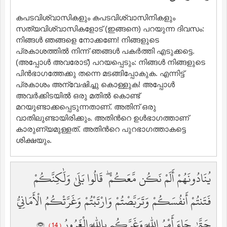
കപടവിശ്വാസികളും കപടവിശ്വാസിനികളും
സത്യവിശ്വാസികളോട് (ഇങ്ങനെ) പറയുന്ന ദിവസം:
നിങ്ങള്‍ ഞങ്ങളെ നോക്കണേ! നിങ്ങളുടെ
പ്രകാശത്തില്‍ നിന്ന് ഞങ്ങള്‍ പകര്‍ത്തി എടുക്കട്ടെ.
(അപ്പോള്‍ അവരോട്‌) പറയപ്പെടും: നിങ്ങള്‍ നിങ്ങളുടെ
പിന്‍ഭാഗത്തേക്കു തന്നെ മടങ്ങിപ്പോകുക. എന്നിട്ട്
പ്രകാശം അന്വേഷിച്ചു കൊള്ളുക! അപ്പോള്‍
അവര്‍ക്കിടയില്‍ ഒരു മതില്‍ കൊണ്ട്
മറയുണ്ടാക്കപ്പെടുന്നതാണ്‌. അതിന് ഒരു
വാതിലുണ്ടായിരിക്കും. അതിന്‍റെ ഉള്‍ഭാഗത്താണ്
കാരുണ്യമുള്ളത്‌. അതിന്‍റെ പുറഭാഗത്താകട്ടെ
ശിക്ഷയും.
يُنَادُونَهُمْ أَلَمْ نَكُن مَّعَكُمْ ۖ قَالُوا بَلَىٰ وَلَٰكِنَّكُمْ
فَتَنتُمْ أَنفُسَكُمْ وَتَرَبَّصْتُمْ وَارْتَبْتُمْ وَغَرَّتْكُمُ الْأَمَانِيُّ
حَتَّىٰ جَاءَ أَمْرُ اللَّهِ وَغَرَّكُم بِاللَّهِ الْغَرُورُ
( 14 )