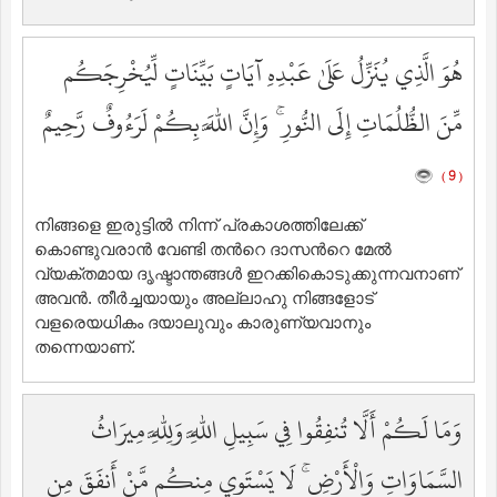
هُوَ الَّذِي يُنَزِّلُ عَلَىٰ عَبْدِهِ آيَاتٍ بَيِّنَاتٍ لِّيُخْرِجَكُم
مِّنَ الظُّلُمَاتِ إِلَى النُّورِ ۚ وَإِنَّ اللَّهَ بِكُمْ لَرَءُوفٌ رَّحِيمٌ
( 9 )
നിങ്ങളെ ഇരുട്ടില്‍ നിന്ന് പ്രകാശത്തിലേക്ക്
കൊണ്ടുവരാന്‍ വേണ്ടി തന്‍റെ ദാസന്‍റെ മേല്‍
വ്യക്തമായ ദൃഷ്ടാന്തങ്ങള്‍ ഇറക്കികൊടുക്കുന്നവനാണ്
അവന്‍. തീര്‍ച്ചയായും അല്ലാഹു നിങ്ങളോട്
വളരെയധികം ദയാലുവും കാരുണ്യവാനും
തന്നെയാണ്‌.
وَمَا لَكُمْ أَلَّا تُنفِقُوا فِي سَبِيلِ اللَّهِ وَلِلَّهِ مِيرَاثُ
السَّمَاوَاتِ وَالْأَرْضِ ۚ لَا يَسْتَوِي مِنكُم مَّنْ أَنفَقَ مِن