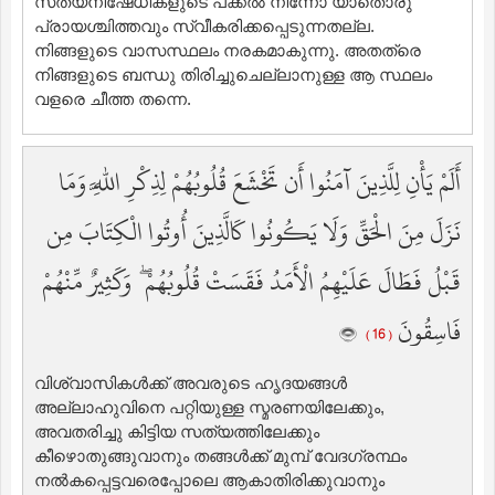
സത്യനിഷേധികളുടെ പക്കല്‍ നിന്നോ യാതൊരു
പ്രായശ്ചിത്തവും സ്വീകരിക്കപ്പെടുന്നതല്ല.
നിങ്ങളുടെ വാസസ്ഥലം നരകമാകുന്നു. അതത്രെ
നിങ്ങളുടെ ബന്ധു തിരിച്ചുചെല്ലാനുള്ള ആ സ്ഥലം
വളരെ ചീത്ത തന്നെ.
أَلَمْ يَأْنِ لِلَّذِينَ آمَنُوا أَن تَخْشَعَ قُلُوبُهُمْ لِذِكْرِ اللَّهِ وَمَا
نَزَلَ مِنَ الْحَقِّ وَلَا يَكُونُوا كَالَّذِينَ أُوتُوا الْكِتَابَ مِن
قَبْلُ فَطَالَ عَلَيْهِمُ الْأَمَدُ فَقَسَتْ قُلُوبُهُمْ ۖ وَكَثِيرٌ مِّنْهُمْ
فَاسِقُونَ
( 16 )
വിശ്വാസികള്‍ക്ക് അവരുടെ ഹൃദയങ്ങള്‍
അല്ലാഹുവിനെ പറ്റിയുള്ള സ്മരണയിലേക്കും,
അവതരിച്ചു കിട്ടിയ സത്യത്തിലേക്കും
കീഴൊതുങ്ങുവാനും തങ്ങള്‍ക്ക് മുമ്പ് വേദഗ്രന്ഥം
നല്‍കപ്പെട്ടവരെപ്പോലെ ആകാതിരിക്കുവാനും