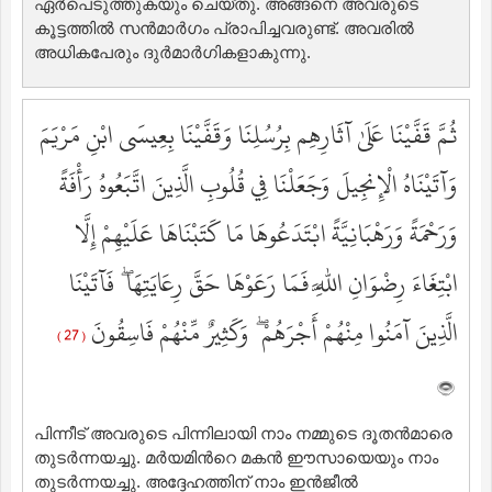
ഏര്‍പെടുത്തുകയും ചെയ്തു. അങ്ങനെ അവരുടെ
കൂട്ടത്തില്‍ സന്‍മാര്‍ഗം പ്രാപിച്ചവരുണ്ട്‌. അവരില്‍
അധികപേരും ദുര്‍മാര്‍ഗികളാകുന്നു.
ثُمَّ قَفَّيْنَا عَلَىٰ آثَارِهِم بِرُسُلِنَا وَقَفَّيْنَا بِعِيسَى ابْنِ مَرْيَمَ
وَآتَيْنَاهُ الْإِنجِيلَ وَجَعَلْنَا فِي قُلُوبِ الَّذِينَ اتَّبَعُوهُ رَأْفَةً
وَرَحْمَةً وَرَهْبَانِيَّةً ابْتَدَعُوهَا مَا كَتَبْنَاهَا عَلَيْهِمْ إِلَّا
ابْتِغَاءَ رِضْوَانِ اللَّهِ فَمَا رَعَوْهَا حَقَّ رِعَايَتِهَا ۖ فَآتَيْنَا
الَّذِينَ آمَنُوا مِنْهُمْ أَجْرَهُمْ ۖ وَكَثِيرٌ مِّنْهُمْ فَاسِقُونَ
( 27 )
പിന്നീട് അവരുടെ പിന്നിലായി നാം നമ്മുടെ ദൂതന്‍മാരെ
തുടര്‍ന്നയച്ചു. മര്‍യമിന്‍റെ മകന്‍ ഈസായെയും നാം
തുടര്‍ന്നയച്ചു. അദ്ദേഹത്തിന് നാം ഇന്‍ജീല്‍