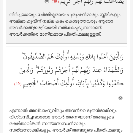
يُضَاعَفُ لَهُمْ وَلَهُمْ أَجْرٌ كَرِيمٌ
( 18 )
തീര്‍ച്ചയായും ധര്‍മ്മിഷ്ഠരായ പുരുഷന്‍മാരും സ്ത്രീകളും
അല്ലാഹുവിന് നല്ല കടം കൊടുത്തവരും ആരോ
അവര്‍ക്കത് ഇരട്ടിയായി നല്‍കപ്പെടുന്നതാണ്‌.
അവര്‍ക്കത്രെ മാന്യമായ പ്രതിഫലമുള്ളത്‌.
وَالَّذِينَ آمَنُوا بِاللَّهِ وَرُسُلِهِ أُولَٰئِكَ هُمُ الصِّدِّيقُونَ ۖ
وَالشُّهَدَاءُ عِندَ رَبِّهِمْ لَهُمْ أَجْرُهُمْ وَنُورُهُمْ ۖ وَالَّذِينَ
كَفَرُوا وَكَذَّبُوا بِآيَاتِنَا أُولَٰئِكَ أَصْحَابُ الْجَحِيمِ
( 19 )
എന്നാല്‍ അല്ലാഹുവിലും അവന്‍റെ ദൂതന്‍മാരിലും
വിശ്വസിച്ചവരാരോ അവര്‍ തന്നെയാണ് തങ്ങളുടെ
രക്ഷിതാവിങ്കല്‍ സത്യസന്ധന്‍മാരും
സത്യസാക്ഷികളും. അവര്‍ക്ക് അവരുടെ പ്രതിഫലവും