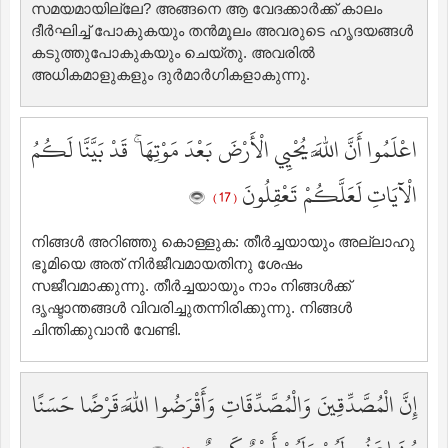
സമയമായില്ലേ? അങ്ങനെ ആ വേദക്കാര്‍ക്ക് കാലം
ദീര്‍ഘിച്ച് പോകുകയും തന്‍മൂലം അവരുടെ ഹൃദയങ്ങള്‍
കടുത്തുപോകുകയും ചെയ്തു. അവരില്‍
അധികമാളുകളും ദുര്‍മാര്‍ഗികളാകുന്നു.
اعْلَمُوا أَنَّ اللَّهَ يُحْيِي الْأَرْضَ بَعْدَ مَوْتِهَا ۚ قَدْ بَيَّنَّا لَكُمُ
الْآيَاتِ لَعَلَّكُمْ تَعْقِلُونَ
( 17 )
നിങ്ങള്‍ അറിഞ്ഞു കൊള്ളുക: തീര്‍ച്ചയായും അല്ലാഹു
ഭൂമിയെ അത് നിര്‍ജീവമായതിനു ശേഷം
സജീവമാക്കുന്നു. തീര്‍ച്ചയായും നാം നിങ്ങള്‍ക്ക്
ദൃഷ്ടാന്തങ്ങള്‍ വിവരിച്ചുതന്നിരിക്കുന്നു. നിങ്ങള്‍
ചിന്തിക്കുവാന്‍ വേണ്ടി.
إِنَّ الْمُصَّدِّقِينَ وَالْمُصَّدِّقَاتِ وَأَقْرَضُوا اللَّهَ قَرْضًا حَسَنًا