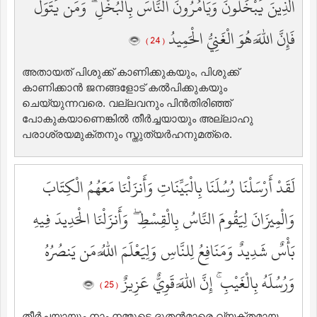
الَّذِينَ يَبْخَلُونَ وَيَأْمُرُونَ النَّاسَ بِالْبُخْلِ ۗ وَمَن يَتَوَلَّ
فَإِنَّ اللَّهَ هُوَ الْغَنِيُّ الْحَمِيدُ
( 24 )
അതായത് പിശുക്ക് കാണിക്കുകയും, പിശുക്ക്
കാണിക്കാന്‍ ജനങ്ങളോട് കല്‍പിക്കുകയും
ചെയ്യുന്നവരെ. വല്ലവനും പിന്‍തിരിഞ്ഞ്
പോകുകയാണെങ്കില്‍ തീര്‍ച്ചയായും അല്ലാഹു
പരാശ്രയമുക്തനും സ്തുത്യര്‍ഹനുമത്രെ.
لَقَدْ أَرْسَلْنَا رُسُلَنَا بِالْبَيِّنَاتِ وَأَنزَلْنَا مَعَهُمُ الْكِتَابَ
وَالْمِيزَانَ لِيَقُومَ النَّاسُ بِالْقِسْطِ ۖ وَأَنزَلْنَا الْحَدِيدَ فِيهِ
بَأْسٌ شَدِيدٌ وَمَنَافِعُ لِلنَّاسِ وَلِيَعْلَمَ اللَّهُ مَن يَنصُرُهُ
وَرُسُلَهُ بِالْغَيْبِ ۚ إِنَّ اللَّهَ قَوِيٌّ عَزِيزٌ
( 25 )
തീര്‍ച്ചയായും നാം നമ്മുടെ ദൂതന്‍മാരെ വ്യക്തമായ