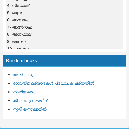
4- നിസാഅ്
5- മാഇദ
6- അന്ആം
7- അഅ്റാഫ്
8- അന്ഫാല്
9- തൌബ
10- യൂനുസ
11- ഹൂദ്
Random books
12- യൂസുഫ്
13- റഅ്ദ്
അല്ലാഹു
14- ഇബ്റാഹീം
ദാമ്പത്യ മര്യാദകള്‍ പ്രവാചക ചര്യയില്‍
15- ഹിജ്റ്
16- നഹ് ല്
സത്യ മതം
17- ഇസ് റാഅ്
കിതാബുത്തൗഹീദ്‌
18- കഹ്ഫ്
സ്ത്രീ ഇസ്‘ലാമില്‍
19- മറ് യം
20- ത്വഹാ
21- അന്പിയാ