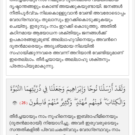
ദൃഷ്ടാന്തങ്ങളും കൊണ്ട് അയക്കുകയുണ്ടായി. ജനങ്ങള്‍
നീതിപൂര്‍വ്വം നിലകൊള്ളുവാന്‍ വേണ്ടി അവരോടൊപ്പം
വേദഗ്രന്ഥവും തുലാസും ഇറക്കികൊടുക്കുകയും
ചെയ്തു. ഇരുമ്പും നാം ഇറക്കി കൊടുത്തു. അതില്‍
കഠിനമായ ആയോധന ശക്തിയും ജനങ്ങള്‍ക്ക്
ഉപകാരങ്ങളുമുണ്ട്‌. അല്ലാഹുവിനെയും അവന്‍റെ
ദൂതന്‍മാരെയും അദൃശ്യമായ നിലയില്‍
സഹായിക്കുന്നവരെ അവന്ന് അറിയാന്‍ വേണ്ടിയുമാണ്
ഇതെല്ലാം. തീര്‍ച്ചയായും അല്ലാഹു ശക്തനും
പ്രതാപിയുമാകുന്നു.
وَلَقَدْ أَرْسَلْنَا نُوحًا وَإِبْرَاهِيمَ وَجَعَلْنَا فِي ذُرِّيَّتِهِمَا النُّبُوَّةَ
وَالْكِتَابَ ۖ فَمِنْهُم مُّهْتَدٍ ۖ وَكَثِيرٌ مِّنْهُمْ فَاسِقُونَ
( 26 )
തീര്‍ച്ചയായും നാം നൂഹിനെയും ഇബ്രാഹീമിനെയും
(ദൂതന്‍മാരായി) നിയോഗിച്ചു. അവര്‍ ഇരുവരുടെയും
സന്തതികളില്‍ പ്രവാചകത്വവും വേദഗ്രന്ഥവും നാം