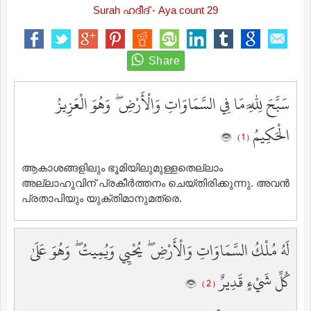
Surah ഹദീദ് - Aya count 29
سَبَّحَ لِلَّهِ مَا فِي السَّمَاوَاتِ وَالْأَرْضِ ۖ وَهُوَ الْعَزِيزُ
الْحَكِيمُ
( 1 )
ആകാശങ്ങളിലും ഭൂമിയിലുമുള്ളതെല്ലാം
അല്ലാഹുവിന് പ്രകീര്‍ത്തനം ചെയ്തിരിക്കുന്നു. അവന്‍
പ്രതാപിയും യുക്തിമാനുമത്രെ.
لَهُ مُلْكُ السَّمَاوَاتِ وَالْأَرْضِ ۖ يُحْيِي وَيُمِيتُ ۖ وَهُوَ عَلَىٰ
كُلِّ شَيْءٍ قَدِيرٌ
( 2 )