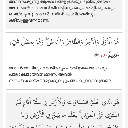
അവന്നാകുന്നു ആകാശങ്ങളുടെയും ഭൂമിയുടെയും
ആധിപത്യം. അവന്‍ ജീവിപ്പിക്കുകയും മരിപ്പിക്കുകയും
ചെയ്യുന്നു. അവന്‍ സര്‍വ്വകാര്യത്തിനും
കഴിവുള്ളവനുമാണ്‌.
هُوَ الْأَوَّلُ وَالْآخِرُ وَالظَّاهِرُ وَالْبَاطِنُ ۖ وَهُوَ بِكُلِّ شَيْءٍ
عَلِيمٌ
( 3 )
അവന്‍ ആദിയും അന്തിമനും പ്രത്യക്ഷമായവനും
പരോക്ഷമായവനുമാണ്‌. അവന്‍
സര്‍വ്വകാര്യങ്ങളെക്കുറിച്ചും അറിവുള്ളവനുമാണ്‌.
هُوَ الَّذِي خَلَقَ السَّمَاوَاتِ وَالْأَرْضَ فِي سِتَّةِ أَيَّامٍ ثُمَّ
اسْتَوَىٰ عَلَى الْعَرْشِ ۚ يَعْلَمُ مَا يَلِجُ فِي الْأَرْضِ وَمَا
يَخْرُجُ مِنْهَا وَمَا يَنزِلُ مِنَ السَّمَاءِ وَمَا يَعْرُجُ فِيهَا ۖ وَهُوَ