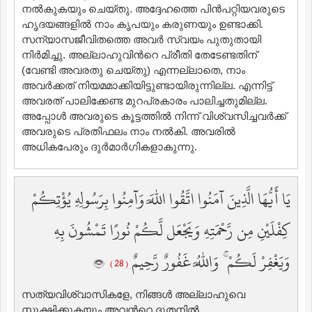
നല്‍കുകയും ചെയ്തു. അദ്ദേഹത്തെ പിന്‍പറ്റിയവരുടെ
ഹൃദയങ്ങളില്‍ നാം കൃപയും കരുണയും ഉണ്ടാക്കി.
സന്യാസജീവിതത്തെ അവര്‍ സ്വയം പുതുതായി
നിര്‍മിച്ചു. അല്ലാഹുവിന്‍റെ പ്രീതി തേടേണ്ടതിന്
(വേണ്ടി അവരതു ചെയ്തു) എന്നല്ലാതെ, നാം
അവര്‍ക്കത് നിയമമാക്കിയിട്ടുണ്ടായിരുന്നില്ല. എന്നിട്ട്
അവരത് പാലിക്കേണ്ട മുറപ്രകാരം പാലിച്ചതുമില്ല.
അപ്പോള്‍ അവരുടെ കൂട്ടത്തില്‍ നിന്ന് വിശ്വസിച്ചവര്‍ക്ക്
അവരുടെ പ്രതിഫലം നാം നല്‍കി. അവരില്‍
അധികപേരും ദുര്‍മാര്‍ഗികളാകുന്നു.
يَا أَيُّهَا الَّذِينَ آمَنُوا اتَّقُوا اللَّهَ وَآمِنُوا بِرَسُولِهِ يُؤْتِكُمْ
كِفْلَيْنِ مِن رَّحْمَتِهِ وَيَجْعَل لَّكُمْ نُورًا تَمْشُونَ بِهِ
وَيَغْفِرْ لَكُمْ ۚ وَاللَّهُ غَفُورٌ رَّحِيمٌ
( 28 )
സത്യവിശ്വാസികളേ, നിങ്ങള്‍ അല്ലാഹുവെ
സൂക്ഷിക്കുകയും അവന്‍റെ ദൂതനില്‍