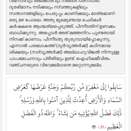
വിനോദവും അലങ്കാരവും നിങ്ങള്‍ പരസ്പരം
ദുരഭിമാനം നടിക്കലും സ്വത്തുകളിലും
സന്താനങ്ങളിലും പെരുപ്പം കാണിക്കലും മാത്രമാണ്‌-
ഒരു മഴ പോലെ. അതു മൂലമുണ്ടായ ചെടികള്‍
കര്‍ഷകരെ ആശ്ചര്യപ്പെടുത്തി. പിന്നീടതിന് ഉണക്കം
ബാധിക്കുന്നു. അപ്പോള്‍ അത് മഞ്ഞനിറം പൂണ്ടതായി
നിനക്ക് കാണാം. പിന്നീടതു തുരുമ്പായിപ്പോകുന്നു.
എന്നാല്‍ പരലോകത്ത് (ദുര്‍വൃത്തര്‍ക്ക്‌) കഠിനമായ
ശിക്ഷയും (സദ്‌വൃത്തര്‍ക്ക്‌) അല്ലാഹുവിങ്കല്‍ നിന്നുള്ള
പാപമോചനവും പ്രീതിയും ഉണ്ട്‌. ഐഹികജീവിതം
വഞ്ചനയുടെ വിഭവമല്ലാതെ മറ്റൊന്നുമല്ല.
سَابِقُوا إِلَىٰ مَغْفِرَةٍ مِّن رَّبِّكُمْ وَجَنَّةٍ عَرْضُهَا كَعَرْضِ
السَّمَاءِ وَالْأَرْضِ أُعِدَّتْ لِلَّذِينَ آمَنُوا بِاللَّهِ وَرُسُلِهِ ۚ
ذَٰلِكَ فَضْلُ اللَّهِ يُؤْتِيهِ مَن يَشَاءُ ۚ وَاللَّهُ ذُو الْفَضْلِ
الْعَظِيمِ
( 21 )