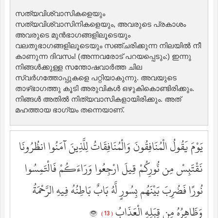
സത്യവിശ്വാസികളെയും
സത്യവിശ്വാസിനികളെയും, അവരുടെ പ്രകാശം
അവരുടെ മുന്‍ഭാഗങ്ങളിലൂടെയും
വലതുഭാഗങ്ങളിലൂടെയും സഞ്ചരിക്കുന്ന നിലയില്‍ നീ
കാണുന്ന ദിവസം! (അന്നവരോട് പറയപ്പെടും:) ഇന്നു
നിങ്ങള്‍ക്കുള്ള സന്തോഷവാര്‍ത്ത ചില
സ്വര്‍ഗത്തോപ്പുകളെ പറ്റിയാകുന്നു. അവയുടെ
താഴ്ഭാഗത്തു കൂടി അരുവികള്‍ ഒഴുകികൊണ്ടിരിക്കും.
നിങ്ങള്‍ അതില്‍ നിത്യവാസികളായിരിക്കും. അത്
മഹത്തായ ഭാഗ്യം തന്നെയാണ്‌.
يَوْمَ يَقُولُ الْمُنَافِقُونَ وَالْمُنَافِقَاتُ لِلَّذِينَ آمَنُوا انظُرُونَا
نَقْتَبِسْ مِن نُّورِكُمْ قِيلَ ارْجِعُوا وَرَاءَكُمْ فَالْتَمِسُوا
نُورًا فَضُرِبَ بَيْنَهُم بِسُورٍ لَّهُ بَابٌ بَاطِنُهُ فِيهِ الرَّحْمَةُ
وَظَاهِرُهُ مِن قِبَلِهِ الْعَذَابُ
( 13 )