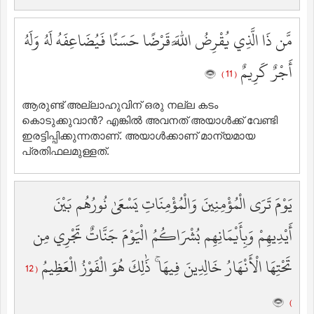
مَّن ذَا الَّذِي يُقْرِضُ اللَّهَ قَرْضًا حَسَنًا فَيُضَاعِفَهُ لَهُ وَلَهُ
أَجْرٌ كَرِيمٌ
( 11 )
ആരുണ്ട് അല്ലാഹുവിന് ഒരു നല്ല കടം
കൊടുക്കുവാന്‍? എങ്കില്‍ അവനത് അയാള്‍ക്ക് വേണ്ടി
ഇരട്ടിപ്പിക്കുന്നതാണ്‌. അയാള്‍ക്കാണ് മാന്യമായ
പ്രതിഫലമുള്ളത്‌.
يَوْمَ تَرَى الْمُؤْمِنِينَ وَالْمُؤْمِنَاتِ يَسْعَىٰ نُورُهُم بَيْنَ
أَيْدِيهِمْ وَبِأَيْمَانِهِم بُشْرَاكُمُ الْيَوْمَ جَنَّاتٌ تَجْرِي مِن
تَحْتِهَا الْأَنْهَارُ خَالِدِينَ فِيهَا ۚ ذَٰلِكَ هُوَ الْفَوْزُ الْعَظِيمُ
( 12
)