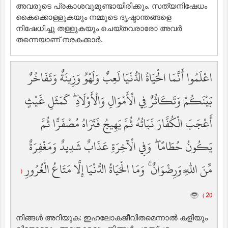
അവരുടെ പ്രകാശവുമുണ്ടായിരിക്കും. സത്യനിഷേധം
കൈക്കൊള്ളുകയും നമ്മുടെ ദൃഷ്ടാന്തങ്ങളെ
നിഷേധിച്ചു തള്ളുകയും ചെയ്തവരാരോ അവര്‍
തന്നെയാണ് നരകക്കാര്‍.
اعْلَمُوا أَنَّمَا الْحَيَاةُ الدُّنْيَا لَعِبٌ وَلَهْوٌ وَزِينَةٌ وَتَفَاخُرٌ
بَيْنَكُمْ وَتَكَاثُرٌ فِي الْأَمْوَالِ وَالْأَوْلَادِ ۖ كَمَثَلِ غَيْثٍ
أَعْجَبَ الْكُفَّارَ نَبَاتُهُ ثُمَّ يَهِيجُ فَتَرَاهُ مُصْفَرًّا ثُمَّ
يَكُونُ حُطَامًا ۖ وَفِي الْآخِرَةِ عَذَابٌ شَدِيدٌ وَمَغْفِرَةٌ
مِّنَ اللَّهِ وَرِضْوَانٌ ۚ وَمَا الْحَيَاةُ الدُّنْيَا إِلَّا مَتَاعُ الْغُرُورِ
(
20 )
നിങ്ങള്‍ അറിയുക: ഇഹലോകജീവിതമെന്നാല്‍ കളിയും