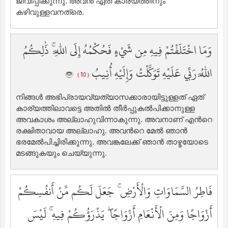
ജീവിപ്പിക്കുന്നു. അവന്‍ ഏത് കാര്യത്തിനും
കഴിവുള്ളവനത്രെ.
وَمَا اخْتَلَفْتُمْ فِيهِ مِن شَيْءٍ فَحُكْمُهُ إِلَى اللَّهِ ۚ ذَٰلِكُمُ
اللَّهُ رَبِّي عَلَيْهِ تَوَكَّلْتُ وَإِلَيْهِ أُنِيبُ
( 10 )
നിങ്ങള്‍ അഭിപ്രായവ്യത്യാസക്കാരായിട്ടുള്ളത് ഏത്
കാര്യത്തിലാവട്ടെ അതില്‍ തീര്‍പ്പുകല്‍പിക്കാനുള്ള
അവകാശം അല്ലാഹുവിന്നാകുന്നു. അവനാണ് എന്‍റെ
രക്ഷിതാവായ അല്ലാഹു. അവന്‍റെ മേല്‍ ഞാന്‍
ഭരമേല്‍പിച്ചിരിക്കുന്നു. അവങ്കലേക്ക് ഞാന്‍ താഴ്മയോടെ
മടങ്ങുകയും ചെയ്യുന്നു.
فَاطِرُ السَّمَاوَاتِ وَالْأَرْضِ ۚ جَعَلَ لَكُم مِّنْ أَنفُسِكُمْ
أَزْوَاجًا وَمِنَ الْأَنْعَامِ أَزْوَاجًا ۖ يَذْرَؤُكُمْ فِيهِ ۚ لَيْسَ