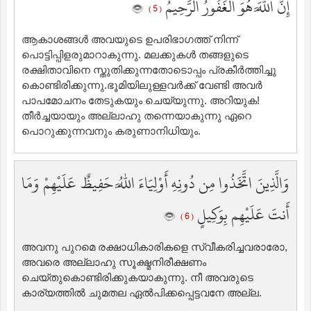
إِنَّ اللَّهَ هُوَ الْغَفُورُ الرَّحِيمُ
( 5 )
ആകാശങ്ങള്‍ അവയുടെ ഉപരിഭാഗത്ത് നിന്ന്
പൊട്ടിപ്പിളരുമാറാകുന്നു. മലക്കുകള്‍ തങ്ങളുടെ
രക്ഷിതാവിനെ സ്തുതിക്കുന്നതോടൊപ്പം പ്രകീര്‍ത്തിച്ചു
കൊണ്ടിരിക്കുന്നു.ഭൂമിയിലുള്ളവര്‍ക്ക് വേണ്ടി അവര്‍
പാപമോചനം തേടുകയും ചെയ്യുന്നു. അറിയുക!
തീര്‍ച്ചയായും അല്ലാഹു തന്നെയാകുന്നു ഏറെ
പൊറുക്കുന്നവനും കരുണാനിധിയും.
وَالَّذِينَ اتَّخَذُوا مِن دُونِهِ أَوْلِيَاءَ اللَّهُ حَفِيظٌ عَلَيْهِمْ وَمَا
أَنتَ عَلَيْهِم بِوَكِيلٍ
( 6 )
അവനു പുറമെ രക്ഷാധികാരികളെ സ്വീകരിച്ചവരാരോ,
അവരെ അല്ലാഹു സൂക്ഷ്മനിരീക്ഷണം
ചെയ്തുകൊണ്ടിരിക്കുകയാകുന്നു. നീ അവരുടെ
കാര്യത്തില്‍ ചുമതല ഏല്‍പിക്കപ്പെട്ടവനേ അല്ല.