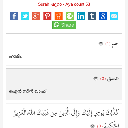
Surah ഷൂറാ - Aya count 53
حم
( 1 )
ഹാമീം.
عسق
( 2 )
ഐന്‍ സീന്‍ ഖാഫ്‌.
كَذَٰلِكَ يُوحِي إِلَيْكَ وَإِلَى الَّذِينَ مِن قَبْلِكَ اللَّهُ الْعَزِيزُ
الْحَكِيمُ
( 3 )