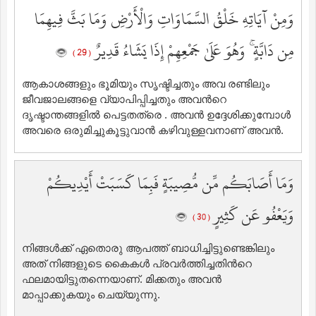
وَمِنْ آيَاتِهِ خَلْقُ السَّمَاوَاتِ وَالْأَرْضِ وَمَا بَثَّ فِيهِمَا
مِن دَابَّةٍ ۚ وَهُوَ عَلَىٰ جَمْعِهِمْ إِذَا يَشَاءُ قَدِيرٌ
( 29 )
ആകാശങ്ങളും ഭൂമിയും സൃഷ്ടിച്ചതും അവ രണ്ടിലും
ജീവജാലങ്ങളെ വ്യാപിപ്പിച്ചതും അവന്‍റെ
ദൃഷ്ടാന്തങ്ങളില്‍ പെട്ടതത്രെ . അവന്‍ ഉദ്ദേശിക്കുമ്പോള്‍
അവരെ ഒരുമിച്ചുകൂട്ടുവാന്‍ കഴിവുള്ളവനാണ് അവന്‍.
وَمَا أَصَابَكُم مِّن مُّصِيبَةٍ فَبِمَا كَسَبَتْ أَيْدِيكُمْ
وَيَعْفُو عَن كَثِيرٍ
( 30 )
നിങ്ങള്‍ക്ക് ഏതൊരു ആപത്ത് ബാധിച്ചിട്ടുണ്ടെങ്കിലും
അത് നിങ്ങളുടെ കൈകള്‍ പ്രവര്‍ത്തിച്ചതിന്‍റെ
ഫലമായിട്ടുതന്നെയാണ്‌. മിക്കതും അവന്‍
മാപ്പാക്കുകയും ചെയ്യുന്നു.