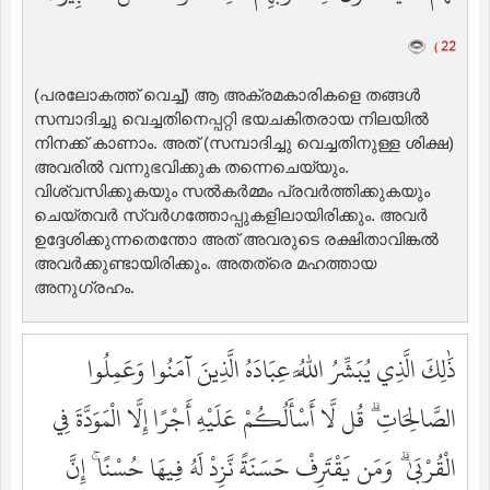
22 )
(പരലോകത്ത് വെച്ച്‌) ആ അക്രമകാരികളെ തങ്ങള്‍
സമ്പാദിച്ചു വെച്ചതിനെപ്പറ്റി ഭയചകിതരായ നിലയില്‍
നിനക്ക് കാണാം. അത് (സമ്പാദിച്ചു വെച്ചതിനുള്ള ശിക്ഷ)
അവരില്‍ വന്നുഭവിക്കുക തന്നെചെയ്യും.
വിശ്വസിക്കുകയും സല്‍കര്‍മ്മം പ്രവര്‍ത്തിക്കുകയും
ചെയ്തവര്‍ സ്വര്‍ഗത്തോപ്പുകളിലായിരിക്കും. അവര്‍
ഉദ്ദേശിക്കുന്നതെന്തോ അത് അവരുടെ രക്ഷിതാവിങ്കല്‍
അവര്‍ക്കുണ്ടായിരിക്കും. അതത്രെ മഹത്തായ
അനുഗ്രഹം.
ذَٰلِكَ الَّذِي يُبَشِّرُ اللَّهُ عِبَادَهُ الَّذِينَ آمَنُوا وَعَمِلُوا
الصَّالِحَاتِ ۗ قُل لَّا أَسْأَلُكُمْ عَلَيْهِ أَجْرًا إِلَّا الْمَوَدَّةَ فِي
الْقُرْبَىٰ ۗ وَمَن يَقْتَرِفْ حَسَنَةً نَّزِدْ لَهُ فِيهَا حُسْنًا ۚ إِنَّ