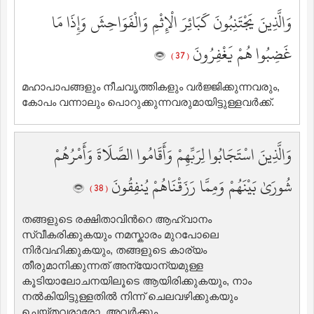
وَالَّذِينَ يَجْتَنِبُونَ كَبَائِرَ الْإِثْمِ وَالْفَوَاحِشَ وَإِذَا مَا
غَضِبُوا هُمْ يَغْفِرُونَ
( 37 )
മഹാപാപങ്ങളും നീചവൃത്തികളും വര്‍ജ്ജിക്കുന്നവരും,
കോപം വന്നാലും പൊറുക്കുന്നവരുമായിട്ടുള്ളവര്‍ക്ക്‌.
وَالَّذِينَ اسْتَجَابُوا لِرَبِّهِمْ وَأَقَامُوا الصَّلَاةَ وَأَمْرُهُمْ
شُورَىٰ بَيْنَهُمْ وَمِمَّا رَزَقْنَاهُمْ يُنفِقُونَ
( 38 )
തങ്ങളുടെ രക്ഷിതാവിന്‍റെ ആഹ്വാനം
സ്വീകരിക്കുകയും നമസ്കാരം മുറപോലെ
നിര്‍വഹിക്കുകയും, തങ്ങളുടെ കാര്യം
തീരുമാനിക്കുന്നത് അന്യോന്യമുള്ള
കൂടിയാലോചനയിലൂടെ ആയിരിക്കുകയും, നാം
നല്‍കിയിട്ടുള്ളതില്‍ നിന്ന് ചെലവഴിക്കുകയും
ചെയ്തവരാരോ, അവര്‍ക്കും.