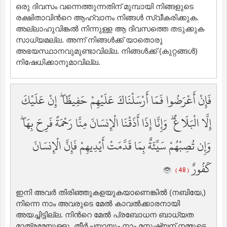
ഒരു ദിവസം വന്നെത്തുന്നതിന് മുമ്പായി നിങ്ങളുടെ
രക്ഷിതാവിന്‍റെ ആഹ്വാനം നിങ്ങള്‍ സ്വീകരിക്കുക.
അല്ലാഹുവിങ്കല്‍ നിന്നുള്ള ആ ദിവസത്തെ തടുക്കുക
സാധ്യമല്ല. അന്ന് നിങ്ങള്‍ക്ക് യാതൊരു
അഭയസ്ഥാനവുമുണ്ടാവില്ല. നിങ്ങള്‍ക്ക് (കുറ്റങ്ങള്‍)
നിഷേധിക്കാനുമാവില്ല.
فَإِنْ أَعْرَضُوا فَمَا أَرْسَلْنَاكَ عَلَيْهِمْ حَفِيظًا ۖ إِنْ عَلَيْكَ
إِلَّا الْبَلَاغُ ۗ وَإِنَّا إِذَا أَذَقْنَا الْإِنسَانَ مِنَّا رَحْمَةً فَرِحَ بِهَا ۖ
وَإِن تُصِبْهُمْ سَيِّئَةٌ بِمَا قَدَّمَتْ أَيْدِيهِمْ فَإِنَّ الْإِنسَانَ
كَفُورٌ
( 48 )
ഇനി അവര്‍ തിരിഞ്ഞുകളയുകയാണെങ്കില്‍ (നബിയേ,)
നിന്നെ നാം അവരുടെ മേല്‍ കാവല്‍ക്കാരനായി
അയച്ചിട്ടില്ല. നിന്‍റെ മേല്‍ പ്രബോധന ബാധ്യത
മാത്രമേയുള്ളു. തീര്‍ച്ചയായും നാം മനുഷ്യന് നമ്മുടെ