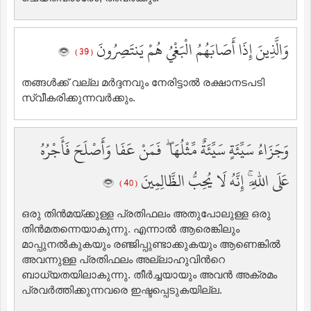
وَالَّذِينَ إِذَا أَصَابَهُمُ الْبَغْيُ هُمْ يَنتَصِرُونَ
( 39 )
തങ്ങള്‍ക്ക് വല്ല മര്‍ദ്ദനവും നേരിട്ടാല്‍ രക്ഷാനടപടി
സ്വീകരിക്കുന്നവര്‍ക്കും.
وَجَزَاءُ سَيِّئَةٍ سَيِّئَةٌ مِّثْلُهَا ۖ فَمَنْ عَفَا وَأَصْلَحَ فَأَجْرُهُ
عَلَى اللَّهِ ۚ إِنَّهُ لَا يُحِبُّ الظَّالِمِينَ
( 40 )
ഒരു തിന്‍മയ്ക്കുള്ള പ്രതിഫലം അതുപോലുള്ള ഒരു
തിന്‍മതന്നെയാകുന്നു. എന്നാല്‍ ആരെങ്കിലും
മാപ്പുനല്‍കുകയും രഞ്ജിപ്പുണ്ടാക്കുകയും ആണെങ്കില്‍
അവന്നുള്ള പ്രതിഫലം അല്ലാഹുവിന്‍റെ
ബാധ്യതയിലാകുന്നു. തീര്‍ച്ചയായും അവന്‍ അക്രമം
പ്രവര്‍ത്തിക്കുന്നവരെ ഇഷ്ടപ്പെടുകയില്ല.