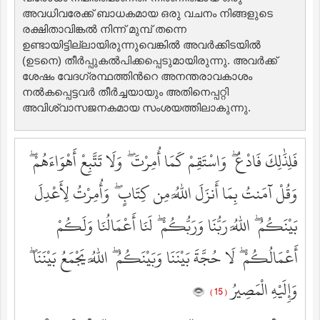
അവധിവരേക്ക് ബാധകമായ ഒരു വചനം നിങ്ങളുടെ
രക്ഷിതാവിങ്കല്‍ നിന്ന് മുമ്പ് തന്നെ
ഉണ്ടായിട്ടില്ലായിരുന്നുവെങ്കില്‍ അവര്‍ക്കിടയില്‍
(ഉടനെ) തീര്‍പ്പുകല്‍പിക്കപ്പെടുമായിരുന്നു. അവര്‍ക്ക്
ശേഷം വേദഗ്രന്ഥത്തിന്‍റെ അനന്തരാവകാശം
നല്‍കപ്പെട്ടവര്‍ തീര്‍ച്ചയായും അതിനെപ്പറ്റി
അവിശ്വാസജനകമായ സംശയത്തിലാകുന്നു.
فَلِذَٰلِكَ فَادْعُ ۖ وَاسْتَقِمْ كَمَا أُمِرْتَ ۖ وَلَا تَتَّبِعْ أَهْوَاءَهُمْ ۖ
وَقُلْ آمَنتُ بِمَا أَنزَلَ اللَّهُ مِن كِتَابٍ ۖ وَأُمِرْتُ لِأَعْدِلَ
بَيْنَكُمُ ۖ اللَّهُ رَبُّنَا وَرَبُّكُمْ ۖ لَنَا أَعْمَالُنَا وَلَكُمْ
أَعْمَالُكُمْ ۖ لَا حُجَّةَ بَيْنَنَا وَبَيْنَكُمُ ۖ اللَّهُ يَجْمَعُ بَيْنَنَا ۖ
وَإِلَيْهِ الْمَصِيرُ
( 15 )