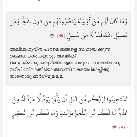
وَمَا كَانَ لَهُم مِّنْ أَوْلِيَاءَ يَنصُرُونَهُم مِّن دُونِ اللَّهِ ۗ وَمَن
يُضْلِلِ اللَّهُ فَمَا لَهُ مِن سَبِيلٍ
( 46 )
അല്ലാഹുവിന് പുറമെ തങ്ങളെ സഹായിക്കുന്ന
രക്ഷാധികാരികളാരും അവര്‍ക്ക്
ഉണ്ടായിരിക്കുകയുമില്ല. ഏതൊരുവനെ അല്ലാഹു
വഴിപിഴവിലാക്കിയോ അവന്ന് (ലക്ഷ്യപ്രാപ്തിക്ക്‌)
യാതൊരു മാര്‍ഗവുമില്ല.
اسْتَجِيبُوا لِرَبِّكُم مِّن قَبْلِ أَن يَأْتِيَ يَوْمٌ لَّا مَرَدَّ لَهُ مِنَ
اللَّهِ ۚ مَا لَكُم مِّن مَّلْجَإٍ يَوْمَئِذٍ وَمَا لَكُم مِّن نَّكِيرٍ
( 47 )