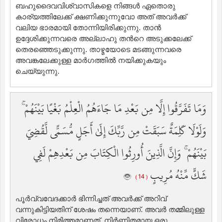
ബഹുദൈവവിശ്വാസികളെ നിങ്ങള്‍ ഏതൊരു
കാര്യത്തിലേക്ക് ക്ഷണിക്കുന്നുവോ അത് അവര്‍ക്ക്
വലിയ ഭാരമായി തോന്നിയിരിക്കുന്നു. താന്‍
ഉദ്ദേശിക്കുന്നവരെ അല്ലാഹു തന്‍റെ അടുക്കലേക്ക്
തെരഞ്ഞെടുക്കുന്നു. താഴ്മയോടെ മടങ്ങുന്നവരെ
അവങ്കലേക്കുള്ള മാര്‍ഗത്തില്‍ നയിക്കുകയും
ചെയ്യുന്നു.
وَمَا تَفَرَّقُوا إِلَّا مِن بَعْدِ مَا جَاءَهُمُ الْعِلْمُ بَغْيًا بَيْنَهُمْ ۚ
وَلَوْلَا كَلِمَةٌ سَبَقَتْ مِن رَّبِّكَ إِلَىٰ أَجَلٍ مُّسَمًّى لَّقُضِيَ
بَيْنَهُمْ ۚ وَإِنَّ الَّذِينَ أُورِثُوا الْكِتَابَ مِن بَعْدِهِمْ لَفِي
شَكٍّ مِّنْهُ مُرِيبٍ
( 14 )
പൂര്‍വ്വവേദക്കാര്‍ ഭിന്നിച്ചത് അവര്‍ക്ക് അറിവ്
വന്നുകിട്ടിയതിന് ശേഷം തന്നെയാണ്‌. അവര്‍ തമ്മിലുള്ള
വിരോധം നിമിത്തമാണത്‌. നിര്‍ണിതമായ ഒരു