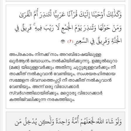
وَكَذَٰلِكَ أَوْحَيْنَا إِلَيْكَ قُرْآنًا عَرَبِيًّا لِّتُنذِرَ أُمَّ الْقُرَىٰ
وَمَنْ حَوْلَهَا وَتُنذِرَ يَوْمَ الْجَمْعِ لَا رَيْبَ فِيهِ ۚ فَرِيقٌ فِي
الْجَنَّةِ وَفَرِيقٌ فِي السَّعِيرِ
( 7 )
അപ്രകാരം നിനക്ക് നാം അറബിഭാഷയിലുള്ള
ഖുര്‍ആന്‍ ബോധനം നല്‍കിയിരിക്കുന്നു. ഉമ്മുല്‍ഖുറാ
(മക്ക) യിലുള്ളവര്‍ക്കും അതിനു ചുറ്റുമുള്ളവര്‍ക്കും നീ
താക്കീത് നല്‍കുവാന്‍ വേണ്ടിയും, സംശയരഹിതമായ
സമ്മേളന ദിവസത്തെപ്പറ്റി നീ താക്കീത് നല്‍കുവാന്‍
വേണ്ടിയും. അന്ന് ഒരു വിഭാഗക്കാര്‍
സ്വര്‍ഗത്തിലായിരിക്കും. മറ്റൊരു വിഭാഗക്കാര്‍
കത്തിജ്വലിക്കുന്ന നരകത്തിലും.
وَلَوْ شَاءَ اللَّهُ لَجَعَلَهُمْ أُمَّةً وَاحِدَةً وَلَٰكِن يُدْخِلُ مَن