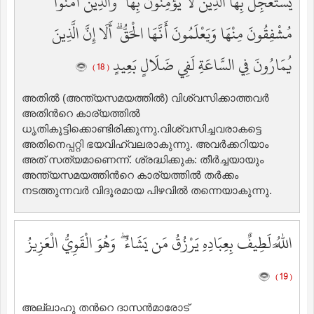
يَسْتَعْجِلُ بِهَا الَّذِينَ لَا يُؤْمِنُونَ بِهَا ۖ وَالَّذِينَ آمَنُوا
مُشْفِقُونَ مِنْهَا وَيَعْلَمُونَ أَنَّهَا الْحَقُّ ۗ أَلَا إِنَّ الَّذِينَ
يُمَارُونَ فِي السَّاعَةِ لَفِي ضَلَالٍ بَعِيدٍ
( 18 )
അതില്‍ (അന്ത്യസമയത്തില്‍) വിശ്വസിക്കാത്തവര്‍
അതിന്‍റെ കാര്യത്തില്‍
ധൃതികൂട്ടിക്കൊണ്ടിരിക്കുന്നു.വിശ്വസിച്ചവരാകട്ടെ
അതിനെപ്പറ്റി ഭയവിഹ്വലരാകുന്നു. അവര്‍ക്കറിയാം
അത് സത്യമാണെന്ന്‌. ശ്രദ്ധിക്കുക: തീര്‍ച്ചയായും
അന്ത്യസമയത്തിന്‍റെ കാര്യത്തില്‍ തര്‍ക്കം
നടത്തുന്നവര്‍ വിദൂരമായ പിഴവില്‍ തന്നെയാകുന്നു.
اللَّهُ لَطِيفٌ بِعِبَادِهِ يَرْزُقُ مَن يَشَاءُ ۖ وَهُوَ الْقَوِيُّ الْعَزِيزُ
( 19 )
അല്ലാഹു തന്‍റെ ദാസന്‍മാരോട്