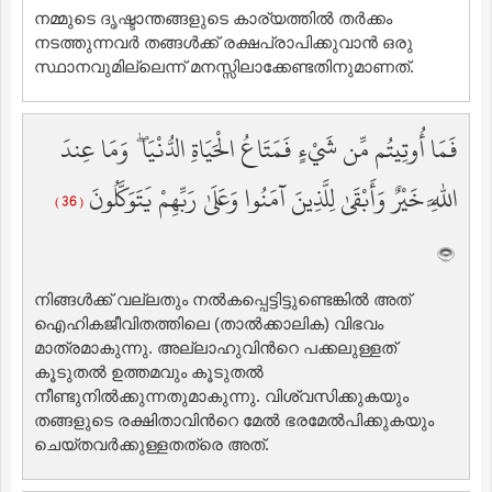
നമ്മുടെ ദൃഷ്ടാന്തങ്ങളുടെ കാര്യത്തില്‍ തര്‍ക്കം
നടത്തുന്നവര്‍ തങ്ങള്‍ക്ക് രക്ഷപ്രാപിക്കുവാന്‍ ഒരു
സ്ഥാനവുമില്ലെന്ന് മനസ്സിലാക്കേണ്ടതിനുമാണത്‌.
فَمَا أُوتِيتُم مِّن شَيْءٍ فَمَتَاعُ الْحَيَاةِ الدُّنْيَا ۖ وَمَا عِندَ
اللَّهِ خَيْرٌ وَأَبْقَىٰ لِلَّذِينَ آمَنُوا وَعَلَىٰ رَبِّهِمْ يَتَوَكَّلُونَ
( 36 )
നിങ്ങള്‍ക്ക് വല്ലതും നല്‍കപ്പെട്ടിട്ടുണ്ടെങ്കില്‍ അത്
ഐഹികജീവിതത്തിലെ (താല്‍ക്കാലിക) വിഭവം
മാത്രമാകുന്നു. അല്ലാഹുവിന്‍റെ പക്കലുള്ളത്
കൂടുതല്‍ ഉത്തമവും കൂടുതല്‍
നീണ്ടുനില്‍ക്കുന്നതുമാകുന്നു. വിശ്വസിക്കുകയും
തങ്ങളുടെ രക്ഷിതാവിന്‍റെ മേല്‍ ഭരമേല്‍പിക്കുകയും
ചെയ്തവര്‍ക്കുള്ളതത്രെ അത്‌.