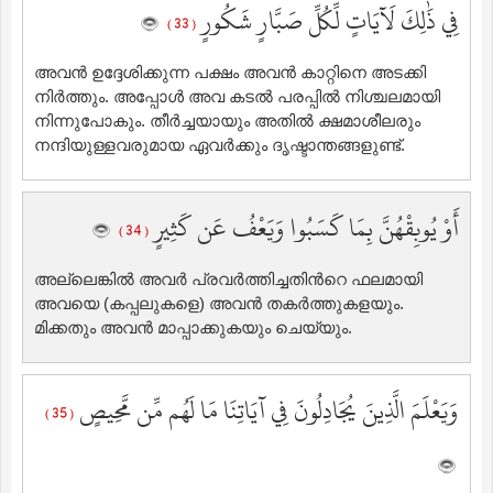
فِي ذَٰلِكَ لَآيَاتٍ لِّكُلِّ صَبَّارٍ شَكُورٍ
( 33 )
അവന്‍ ഉദ്ദേശിക്കുന്ന പക്ഷം അവന്‍ കാറ്റിനെ അടക്കി
നിര്‍ത്തും. അപ്പോള്‍ അവ കടല്‍ പരപ്പില്‍ നിശ്ചലമായി
നിന്നുപോകും. തീര്‍ച്ചയായും അതില്‍ ക്ഷമാശീലരും
നന്ദിയുള്ളവരുമായ ഏവര്‍ക്കും ദൃഷ്ടാന്തങ്ങളുണ്ട്‌.
أَوْ يُوبِقْهُنَّ بِمَا كَسَبُوا وَيَعْفُ عَن كَثِيرٍ
( 34 )
അല്ലെങ്കില്‍ അവര്‍ പ്രവര്‍ത്തിച്ചതിന്‍റെ ഫലമായി
അവയെ (കപ്പലുകളെ) അവന്‍ തകര്‍ത്തുകളയും.
മിക്കതും അവന്‍ മാപ്പാക്കുകയും ചെയ്യും.
وَيَعْلَمَ الَّذِينَ يُجَادِلُونَ فِي آيَاتِنَا مَا لَهُم مِّن مَّحِيصٍ
( 35 )