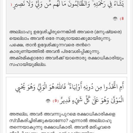
يَشَاءُ فِي رَحْمَتِهِ ۚ وَالظَّالِمُونَ مَا لَهُم مِّن وَلِيٍّ وَلَا نَصِيرٍ
(
8 )
അല്ലാഹു ഉദ്ദേശിച്ചിരുന്നെങ്കില്‍ അവരെ (മനുഷ്യരെ)
യെല്ലാം അവന്‍ ഒരേ സമുദായമാക്കുമായിരുന്നു.
പക്ഷെ, താന്‍ ഉദ്ദേശിക്കുന്നവരെ തന്‍റെ
കാരുണ്യത്തില്‍ അവന്‍ പ്രവേശിപ്പിക്കുന്നു.
അക്രമികളാരോ അവര്‍ക്ക് യാതൊരു രക്ഷാധികാരിയും
സഹായിയുമില്ല.
أَمِ اتَّخَذُوا مِن دُونِهِ أَوْلِيَاءَ ۖ فَاللَّهُ هُوَ الْوَلِيُّ وَهُوَ يُحْيِي
الْمَوْتَىٰ وَهُوَ عَلَىٰ كُلِّ شَيْءٍ قَدِيرٌ
( 9 )
അതല്ല, അവര്‍ അവന്നുപുറമെ രക്ഷാധികാരികളെ
സ്വീകരിച്ചിരിക്കുകയാണോ? എന്നാല്‍ അല്ലാഹു
തന്നെയാകുന്നു രക്ഷാധികാരി. അവന്‍ മരിച്ചവരെ