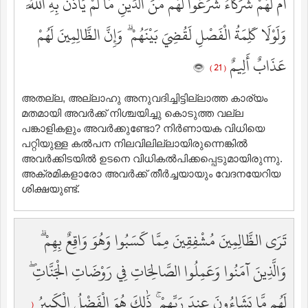
أَمْ لَهُمْ شُرَكَاءُ شَرَعُوا لَهُم مِّنَ الدِّينِ مَا لَمْ يَأْذَن بِهِ اللَّهُ ۚ
وَلَوْلَا كَلِمَةُ الْفَصْلِ لَقُضِيَ بَيْنَهُمْ ۗ وَإِنَّ الظَّالِمِينَ لَهُمْ
عَذَابٌ أَلِيمٌ
( 21 )
അതല്ല, അല്ലാഹു അനുവദിച്ചിട്ടില്ലാത്ത കാര്യം
മതമായി അവര്‍ക്ക് നിശ്ചയിച്ചു കൊടുത്ത വല്ല
പങ്കാളികളും അവര്‍ക്കുണ്ടോ? നിര്‍ണായക വിധിയെ
പറ്റിയുള്ള കല്‍പന നിലവിലില്ലായിരുന്നെങ്കില്‍
അവര്‍ക്കിടയില്‍ ഉടനെ വിധികല്‍പിക്കപ്പെടുമായിരുന്നു.
അക്രമികളാരോ അവര്‍ക്ക് തീര്‍ച്ചയായും വേദനയേറിയ
ശിക്ഷയുണ്ട്‌.
تَرَى الظَّالِمِينَ مُشْفِقِينَ مِمَّا كَسَبُوا وَهُوَ وَاقِعٌ بِهِمْ ۗ
وَالَّذِينَ آمَنُوا وَعَمِلُوا الصَّالِحَاتِ فِي رَوْضَاتِ الْجَنَّاتِ ۖ
لَهُم مَّا يَشَاءُونَ عِندَ رَبِّهِمْ ۚ ذَٰلِكَ هُوَ الْفَضْلُ الْكَبِيرُ
(