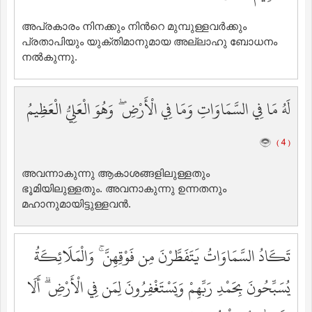
അപ്രകാരം നിനക്കും നിന്‍റെ മുമ്പുള്ളവര്‍ക്കും
പ്രതാപിയും യുക്തിമാനുമായ അല്ലാഹു ബോധനം
നല്‍കുന്നു.
لَهُ مَا فِي السَّمَاوَاتِ وَمَا فِي الْأَرْضِ ۖ وَهُوَ الْعَلِيُّ الْعَظِيمُ
( 4 )
അവന്നാകുന്നു ആകാശങ്ങളിലുള്ളതും
ഭൂമിയിലുള്ളതും. അവനാകുന്നു ഉന്നതനും
മഹാനുമായിട്ടുള്ളവന്‍.
تَكَادُ السَّمَاوَاتُ يَتَفَطَّرْنَ مِن فَوْقِهِنَّ ۚ وَالْمَلَائِكَةُ
يُسَبِّحُونَ بِحَمْدِ رَبِّهِمْ وَيَسْتَغْفِرُونَ لِمَن فِي الْأَرْضِ ۗ أَلَا