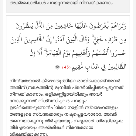
അക്രമകാരികള്‍ പറയുന്നതായി നിനക്ക് കാണാം.
وَتَرَاهُمْ يُعْرَضُونَ عَلَيْهَا خَاشِعِينَ مِنَ الذُّلِّ يَنظُرُونَ
مِن طَرْفٍ خَفِيٍّ ۗ وَقَالَ الَّذِينَ آمَنُوا إِنَّ الْخَاسِرِينَ الَّذِينَ
خَسِرُوا أَنفُسَهُمْ وَأَهْلِيهِمْ يَوْمَ الْقِيَامَةِ ۗ أَلَا إِنَّ
الظَّالِمِينَ فِي عَذَابٍ مُّقِيمٍ
( 45 )
നിന്ദ്യതയാല്‍ കീഴൊതുങ്ങിയവരായിക്കൊണ്ട് അവര്‍
അതിന് (നരകത്തിന്‌) മുമ്പില്‍ പ്രദര്‍ശിപ്പിക്കപ്പെടുന്നത്
നിനക്ക് കാണാം. ഒളികണ്ണിട്ടായിരിക്കും അവര്‍
നോക്കുന്നത്‌. വിശ്വസിച്ചവര്‍ പറയും:
ഉയിര്‍ത്തെഴുന്നേല്‍പിന്‍റെ നാളില്‍ സ്വദേഹങ്ങളും
തങ്ങളുടെ സ്വന്തക്കാരും നഷ്ടപ്പെട്ടവരാരോ, അവര്‍
തന്നെയാകുന്നു തീര്‍ച്ചയായും നഷ്ടക്കാര്‍. ശ്രദ്ധിക്കുക;
തീര്‍ച്ചയായും അക്രമികള്‍ നിരന്തരമായ
ശിക്ഷയിലാകുന്നു.