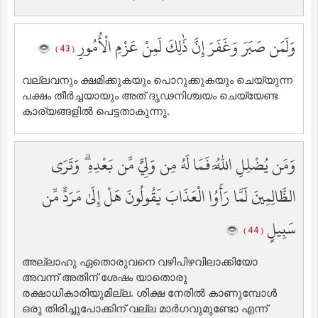
وَلَمَن صَبَرَ وَغَفَرَ إِنَّ ذَٰلِكَ لَمِنْ عَزْمِ الْأُمُورِ
( 43 )
വല്ലവനും ക്ഷമിക്കുകയും പൊറുക്കുകയും ചെയ്യുന്ന
പക്ഷം തീര്‍ച്ചയായും അത് ദൃഢനിശ്ചയം ചെയ്യേണ്ട
കാര്യങ്ങളില്‍ പെട്ടതാകുന്നു.
وَمَن يُضْلِلِ اللَّهُ فَمَا لَهُ مِن وَلِيٍّ مِّن بَعْدِهِ ۗ وَتَرَى
الظَّالِمِينَ لَمَّا رَأَوُا الْعَذَابَ يَقُولُونَ هَلْ إِلَىٰ مَرَدٍّ مِّن
سَبِيلٍ
( 44 )
അല്ലാഹു ഏതൊരുവനെ വഴിപിഴവിലാക്കിയോ
അവന്ന് അതിന് ശേഷം യാതൊരു
രക്ഷാധികാരിയുമില്ല. ശിക്ഷ നേരില്‍ കാണുമ്പോള്‍
ഒരു തിരിച്ചുപോക്കിന് വല്ല മാര്‍ഗവുമുണ്ടോ എന്ന്