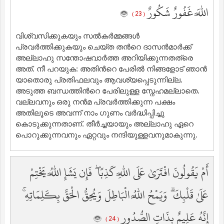
اللَّهَ غَفُورٌ شَكُورٌ
( 23 )
വിശ്വസിക്കുകയും സല്‍കര്‍മ്മങ്ങള്‍
പ്രവര്‍ത്തിക്കുകയും ചെയ്ത തന്‍റെ ദാസന്‍മാര്‍ക്ക്
അല്ലാഹു സന്തോഷവാര്‍ത്ത അറിയിക്കുന്നതത്രെ
അത്‌. നീ പറയുക: അതിന്‍റെ പേരില്‍ നിങ്ങളോട് ഞാന്‍
യാതൊരു പ്രതിഫലവും ആവശ്യപ്പെടുന്നില്ല.
അടുത്ത ബന്ധത്തിന്‍റെ പേരിലുള്ള സ്നേഹമല്ലാതെ.
വല്ലവനും ഒരു നന്‍മ പ്രവര്‍ത്തിക്കുന്ന പക്ഷം
അതിലൂടെ അവന്ന് നാം ഗുണം വര്‍ദ്ധിപ്പിച്ചു
കൊടുക്കുന്നതാണ്‌. തീര്‍ച്ചയായും അല്ലാഹു ഏറെ
പൊറുക്കുന്നവനും ഏറ്റവും നന്ദിയുള്ളവനുമാകുന്നു.
أَمْ يَقُولُونَ افْتَرَىٰ عَلَى اللَّهِ كَذِبًا ۖ فَإِن يَشَإِ اللَّهُ يَخْتِمْ
عَلَىٰ قَلْبِكَ ۗ وَيَمْحُ اللَّهُ الْبَاطِلَ وَيُحِقُّ الْحَقَّ بِكَلِمَاتِهِ ۚ
إِنَّهُ عَلِيمٌ بِذَاتِ الصُّدُورِ
( 24 )