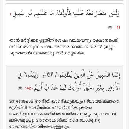
وَلَمَنِ انتَصَرَ بَعْدَ ظُلْمِهِ فَأُولَٰئِكَ مَا عَلَيْهِم مِّن سَبِيلٍ
(
41 )
താന്‍ മര്‍ദ്ദിക്കപ്പെട്ടതിന് ശേഷം വല്ലവനും രക്ഷാനടപടി
സ്വീകരിക്കുന്ന പക്ഷം അത്തരക്കാര്‍ക്കെതിരില്‍ (കുറ്റം
ചുമത്താന്‍) യാതൊരു മാര്‍ഗവുമില്ല.
إِنَّمَا السَّبِيلُ عَلَى الَّذِينَ يَظْلِمُونَ النَّاسَ وَيَبْغُونَ فِي
الْأَرْضِ بِغَيْرِ الْحَقِّ ۚ أُولَٰئِكَ لَهُمْ عَذَابٌ أَلِيمٌ
( 42 )
ജനങ്ങളോട് അനീതി കാണിക്കുകയും ന്യായമില്ലാതെ
ഭൂമിയില്‍ അതിക്രമം പ്രവര്‍ത്തിക്കുകയും
ചെയ്യുന്നവര്‍ക്കെതിരില്‍ മാത്രമേ (കുറ്റം ചുമത്താന്‍)
മാര്‍ഗമുള്ളൂ. അത്തരക്കാര്‍ക്ക് തന്നെയാകുന്നു
വേദനയേറിയ ശിക്ഷയുള്ളതും.