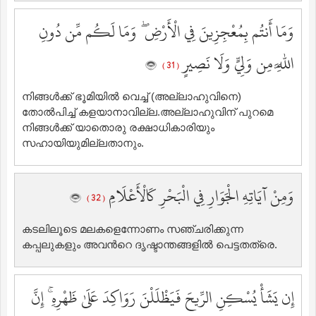
وَمَا أَنتُم بِمُعْجِزِينَ فِي الْأَرْضِ ۖ وَمَا لَكُم مِّن دُونِ
اللَّهِ مِن وَلِيٍّ وَلَا نَصِيرٍ
( 31 )
നിങ്ങള്‍ക്ക് ഭൂമിയില്‍ വെച്ച് (അല്ലാഹുവിനെ)
തോല്‍പിച്ച് കളയാനാവില്ല.അല്ലാഹുവിന് പുറമെ
നിങ്ങള്‍ക്ക് യാതൊരു രക്ഷാധികാരിയും
സഹായിയുമില്ലതാനും.
وَمِنْ آيَاتِهِ الْجَوَارِ فِي الْبَحْرِ كَالْأَعْلَامِ
( 32 )
കടലിലൂടെ മലകളെന്നോണം സഞ്ചരിക്കുന്ന
കപ്പലുകളും അവന്‍റെ ദൃഷ്ടാന്തങ്ങളില്‍ പെട്ടതത്രെ.
إِن يَشَأْ يُسْكِنِ الرِّيحَ فَيَظْلَلْنَ رَوَاكِدَ عَلَىٰ ظَهْرِهِ ۚ إِنَّ