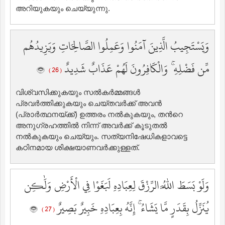
അറിയുകയും ചെയ്യുന്നു.
وَيَسْتَجِيبُ الَّذِينَ آمَنُوا وَعَمِلُوا الصَّالِحَاتِ وَيَزِيدُهُم
مِّن فَضْلِهِ ۚ وَالْكَافِرُونَ لَهُمْ عَذَابٌ شَدِيدٌ
( 26 )
വിശ്വസിക്കുകയും സല്‍കര്‍മ്മങ്ങള്‍
പ്രവര്‍ത്തിക്കുകയും ചെയ്തവര്‍ക്ക് അവന്‍
(പ്രാര്‍ത്ഥനയ്ക്ക്‌) ഉത്തരം നല്‍കുകയും, തന്‍റെ
അനുഗ്രഹത്തില്‍ നിന്ന് അവര്‍ക്ക് കൂടുതല്‍
നല്‍കുകയും ചെയ്യും. സത്യനിഷേധികളാവട്ടെ
കഠിനമായ ശിക്ഷയാണവര്‍ക്കുള്ളത്‌.
وَلَوْ بَسَطَ اللَّهُ الرِّزْقَ لِعِبَادِهِ لَبَغَوْا فِي الْأَرْضِ وَلَٰكِن
يُنَزِّلُ بِقَدَرٍ مَّا يَشَاءُ ۚ إِنَّهُ بِعِبَادِهِ خَبِيرٌ بَصِيرٌ
( 27 )