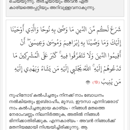
ചെയ്യുന്നു. തീര്‍ച്ചയായും അവന്‍ ഏത്
കാര്യത്തെപ്പറ്റിയും അറിവുള്ളവനാകുന്നു.
شَرَعَ لَكُم مِّنَ الدِّينِ مَا وَصَّىٰ بِهِ نُوحًا وَالَّذِي أَوْحَيْنَا
إِلَيْكَ وَمَا وَصَّيْنَا بِهِ إِبْرَاهِيمَ وَمُوسَىٰ وَعِيسَىٰ ۖ أَنْ
أَقِيمُوا الدِّينَ وَلَا تَتَفَرَّقُوا فِيهِ ۚ كَبُرَ عَلَى الْمُشْرِكِينَ مَا
تَدْعُوهُمْ إِلَيْهِ ۚ اللَّهُ يَجْتَبِي إِلَيْهِ مَن يَشَاءُ وَيَهْدِي إِلَيْهِ
مَن يُنِيبُ
( 13 )
നൂഹിനോട് കല്‍പിച്ചതും നിനക്ക് നാം ബോധനം
നല്‍കിയതും ഇബ്രാഹീം, മൂസാ, ഈസാ എന്നിവരോട്
നാം കല്‍പിച്ചതുമായ കാര്യം - നിങ്ങള്‍ മതത്തെ
നേരാംവണ്ണം നിലനിര്‍ത്തുക, അതില്‍ നിങ്ങള്‍
ഭിന്നിക്കാതിരിക്കുക. എന്നകാര്യം - അവന്‍ നിങ്ങള്‍ക്ക്
മതനിയമമായി നിശ്ചയിച്ചിരിക്കുന്നു. ആ