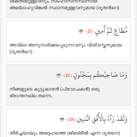
ശക്തിയുള്ളവനും, സിംഹാസനസ്ഥനായ
അല്ലാഹുവിങ്കല്‍ സ്ഥാനമുള്ളവനുമായ (ദൂതന്‍റെ)
مُّطَاعٍ ثَمَّ أَمِينٍ
( 21 )
അവിടെ അനുസരിക്കപ്പെടുന്നവനും വിശ്വസ്തനുമായ
(ദൂതന്‍റെ)
وَمَا صَاحِبُكُم بِمَجْنُونٍ
( 22 )
നിങ്ങളുടെ കൂട്ടുകാരന്‍ (പ്രവാചകന്‍) ഒരു
ഭ്രാന്തനല്ല തന്നെ,
وَلَقَدْ رَآهُ بِالْأُفُقِ الْمُبِينِ
( 23 )
തീര്‍ച്ചയായും അദ്ദേഹത്തെ (ജിബ്‌രീല്‍ എന്ന ദൂതനെ)