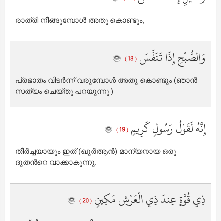
രാത്രി നീങ്ങുമ്പോള്‍ അതു കൊണ്ടും,
وَالصُّبْحِ إِذَا تَنَفَّسَ
( 18 )
പ്രഭാതം വിടര്‍ന്ന് വരുമ്പോള്‍ അതു കൊണ്ടും (ഞാന്‍
സത്യം ചെയ്തു പറയുന്നു.)
إِنَّهُ لَقَوْلُ رَسُولٍ كَرِيمٍ
( 19 )
തീര്‍ച്ചയായും ഇത് (ഖുര്‍ആന്‍) മാന്യനായ ഒരു
ദൂതന്‍റെ വാക്കാകുന്നു.
ذِي قُوَّةٍ عِندَ ذِي الْعَرْشِ مَكِينٍ
( 20 )