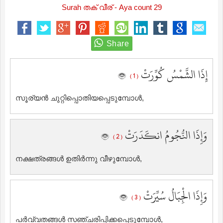
Surah തക് വീര് - Aya count 29
إِذَا الشَّمْسُ كُوِّرَتْ
( 1 )
സൂര്യന്‍ ചുറ്റിപ്പൊതിയപ്പെടുമ്പോള്‍,
وَإِذَا النُّجُومُ انكَدَرَتْ
( 2 )
നക്ഷത്രങ്ങള്‍ ഉതിര്‍ന്നു വീഴുമ്പോള്‍,
وَإِذَا الْجِبَالُ سُيِّرَتْ
( 3 )
പര്‍വ്വതങ്ങള്‍ സഞ്ചരിപ്പിക്കപ്പെടുമ്പോള്‍,