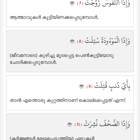
وَإِذَا النُّفُوسُ زُوِّجَتْ
( 7 )
ആത്മാവുകള്‍ കൂട്ടിയിണക്കപ്പെടുമ്പോള്‍,
وَإِذَا الْمَوْءُودَةُ سُئِلَتْ
( 8 )
(ജീവനോടെ) കുഴിച്ചു മൂടപ്പെട്ട പെണ്‍കുട്ടിയോടു
ചോദിക്കപ്പെടുമ്പോള്‍,
بِأَيِّ ذَنبٍ قُتِلَتْ
( 9 )
താന്‍ എന്തൊരു കുറ്റത്തിനാണ് കൊല്ലപ്പെട്ടത് എന്ന്‌.
وَإِذَا الصُّحُفُ نُشِرَتْ
( 10 )
(കര്‍മ്മങ്ങള്‍ രേഖപ്പെടുത്തിയ) ഏടുകള്‍