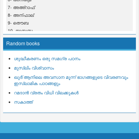
7- അഅ്റാഫ്
8- അന്ഫാല്
9- തൌബ
10- യൂനുസ
11- ഹൂദ്
Random books
12- യൂസുഫ്
13- റഅ്ദ്
ശുദ്ധീകരണം ഒരു സമഗ്ര പഠനം
14- ഇബ്റാഹീം
മുസ്ലിം വിശ്വാസം
15- ഹിജ്റ്
16- നഹ് ല്
ഖുര്‍’ആനിലെ അവസാന മൂന്ന് ഭാഗങ്ങളുടെ വിവരണവും
ഇസ്‌ലാമിക പാഠങ്ങളും
17- ഇസ് റാഅ്
18- കഹ്ഫ്
റമദാന്‍ വ്രതം വിധി വിലക്കുകള്‍
19- മറ് യം
സകാത്ത്
20- ത്വഹാ
21- അന്പിയാ
22- ഹജ്ജ്
23- മുഅ്മിനൂന്