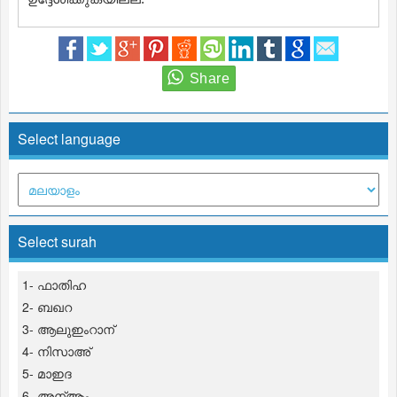
Select language
Select surah
1- ഫാതിഹ
2- ബഖറ
3- ആലുഇംറാന്
4- നിസാഅ്
5- മാഇദ
6- അന്ആം