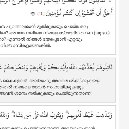
أَلَا تُقَاتِلُونَ قَوْمًا نَّكَثُوا أَيْمَانَهُمْ وَهَمُّوا بِإِخْرَاجِ الرَّسُولِ 
1
أَحَقُّ أَن تَخْشَوْهُ إِن كُنتُم مُّؤْمِنِينَ
1
( 13 )
1
െ പുറത്താക്കാന്‍ മുതിരുകയും ചെയ്ത ഒരു
1
നില്ലേ? അവരാണല്ലോ നിങ്ങളോട് ആദ്യതവണ (യുദ്ധം)
1
എന്നാല്‍ നിങ്ങള്‍ ഭയപ്പെടാന്‍ ഏറ്റവും
1
വിശ്വാസികളാണെങ്കില്‍.
قَاتِلُوهُمْ يُعَذِّبْهُمُ اللَّهُ بِأَيْدِيكُمْ وَيُخْزِهِمْ وَيَنصُرْكُمْ 
ുടെ കൈകളാല്‍ അല്ലാഹു അവരെ ശിക്ഷിക്കുകയും
രില്‍ നിങ്ങളെ അവന്‍ സഹായിക്കുകയും,
അവന്‍ ശമനം നല്‍കുകയും ചെയ്യുന്നതാണ്‌.
وَيُذْهِبْ غَيْظَ قُلُوبِهِمْ ۗ وَيَتُوبُ اللَّهُ عَلَىٰ مَن يَشَاءُ ۗ وَاللّ
ളയുകയും ചെയ്യുന്നതാണ്‌. അല്ലാഹു താന്‍