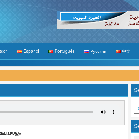
tsch
Español
Português
Русский
中文
Se
Se
മലയാളം