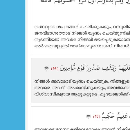
وَهُم بَدَءُوكُمْ أَوَّلَ مَرَّةٍ ۚ أَتَخْشَوْنَهُمْ ۚ فَاللَّهُ
തങ്ങളുടെ ശപഥങ്ങള്‍ ലംഘിക്കുകയും, റസൂലിന
ജനവിഭാഗത്തോട് നിങ്ങള്‍ യുദ്ധം ചെയ്യുന്
തുടങ്ങിയത്‌. അവരെ നിങ്ങള്‍ ഭയപ്പെടുകയാണോ? 
അര്‍ഹതയുള്ളത് അല്ലാഹുവെയാണ്‌; നിങ്ങള്‍ 
عَلَيْهِمْ وَيَشْفِ صُدُورَ قَوْمٍ مُّؤْمِنِينَ
( 14 )
നിങ്ങള്‍ അവരോട് യുദ്ധം ചെയ്യുക. നിങ്ങള
അവരെ അവന്‍ അപമാനിക്കുകയും, അവര്‍ക്കെതി
വിശ്വാസികളായ ആളുകളുടെ ഹൃദയങ്ങള്‍ക്ക് 
َهُ عَلِيمٌ حَكِيمٌ
( 15 )
അവരുടെ മനസ്സുകളിലെ രോഷം അവന്‍ നീക്കിക