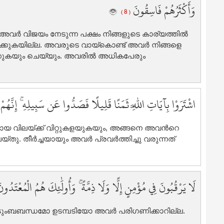
وَأَكْثَرُهُمْ فَاسِقُونَ
7
( 8 )
7
7
അവര്‍ വിജയം നേടുന്ന പക്ഷം നിങ്ങളുടെ കാര്യത്തില്‍
7
കുകയില്ല. അവരുടെ വായ്കൊണ്ട് അവര്‍ നിങ്ങളെ
ുക്കുകയും ചെയ്യും. അവരില്‍ അധികപേരും
7
7
7
اشْتَرَوْا بِآيَاتِ اللَّهِ ثَمَنًا قَلِيلًا فَصَدُّوا عَن سَبِيلِهِ ۚ إِنَّهُم
8
8
ഛമായ വിലയ്ക്ക് വിറ്റുകളയുകയും, അങ്ങനെ അവന്‍റെ
8
ു. തീര്‍ച്ചയായും അവര്‍ പ്രവര്‍ത്തിച്ചു വരുന്നത്
8
8
8
لَا يَرْقُبُونَ فِي مُؤْمِنٍ إِلًّا وَلَا ذِمَّةً ۚ وَأُولَٰئِكَ هُمُ الْمُعْتَدُو
8
8
8
ുംബബന്ധമോ ഉടമ്പടിയോ അവര്‍ പരിഗണിക്കാറില്ല.
9