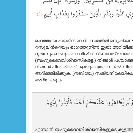
للَّهَ بَرِيءٌ مِّنَ الْمُشْرِكِينَ ۙ وَرَسُولُهُ ۚ فَإِن تُبْتُمْ
زِي اللَّهِ ۗ وَبَشِّرِ الَّذِينَ كَفَرُوا بِعَذَابٍ أَلِيمٍ
( 3 )
മഹത്തായ ഹജ്ജിന്‍റെ ദിവസത്തില്‍ മനുഷ്യ
റസൂലിന്‍റെയും ഭാഗത്തുനിന്ന് ഇതാ അറിയിക
ദൂതന്നും ബഹുദൈവവിശ്വാസികളോട് യാതൊരു 
(ബഹുദൈവവിശ്വാസികളേ,) നിങ്ങള്‍ പശ്ചാത്തപി
നിങ്ങള്‍ പിന്തിരിഞ്ഞ് കളയുകയാണെങ്കില്‍ നിങ്
അറിഞ്ഞിരിക്കുക. (നബിയേ,) സത്യനിഷേധികള്‍ക
അറിയിക്കുക.
وَلَمْ يُظَاهِرُوا عَلَيْكُمْ أَحَدًا فَأَتِمُّوا إِلَيْهِمْ
എന്നാല്‍ ബഹുദൈവവിശ്വാസികളുടെ കൂട്ടത്തില്‍ ന