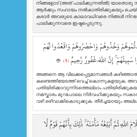
നിങ്ങളോട് (അത് പാലിക്കുന്നതില്‍) യാതൊരു ന
ആര്‍ക്കും സഹായം നല്‍കാതിരിക്കുകയും ചെയ്ത
കരാര്‍ അവരുടെ കാലാവധിവരെ നിങ്ങള്‍ നിറവേറ
പാലിക്കുന്നവരെ ഇഷ്ടപ്പെടുന്നു.
َدتُّمُوهُمْ وَخُذُوهُمْ وَاحْصُرُوهُمْ وَاقْعُدُوا لَهُمْ
ا سَبِيلَهُمْ ۚ إِنَّ اللَّهَ غَفُورٌ رَّحِيمٌ
( 5 )
അങ്ങനെ ആ വിലക്കപ്പെട്ടമാസങ്ങള്‍ കഴിഞ്
കണ്ടെത്തിയേടത്ത് വെച്ച് കൊന്നുകളയുക. അവ
പതിയിരിക്കാവുന്നിടത്തെല്ലാം പതിയിരിക്കുക
നമസ്കാരം മുറപോലെ നിര്‍വഹിക്കുകയും സകാത്
വഴി ഒഴിവാക്കികൊടുക്കുക. തീര്‍ച്ചയായും അ
َّهِ ثُمَّ أَبْلِغْهُ مَأْمَنَهُ ۚ ذَٰلِكَ بِأَنَّهُمْ قَوْمٌ لَّا