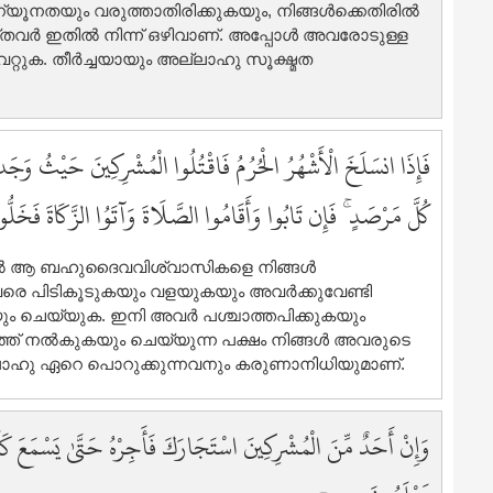
3
്യൂനതയും വരുത്താതിരിക്കുകയും, നിങ്ങള്‍ക്കെതിരില്‍
വര്‍ ഇതില്‍ നിന്ന് ഒഴിവാണ്‌. അപ്പോള്‍ അവരോടുള്ള
3
്റുക. തീര്‍ച്ചയായും അല്ലാഹു സൂക്ഷ്മത
3
4
4
4
فَإِذَا انسَلَخَ الْأَشْهُرُ الْحُرُمُ فَاقْتُلُوا الْمُشْرِكِينَ حَيْثُ وَج
4
كُلَّ مَرْصَدٍ ۚ فَإِن تَابُوا وَأَقَامُوا الصَّلَاةَ وَآتَوُا الزَّكَاةَ فَخَلُّو
4
4
4
ഞാല്‍ ആ ബഹുദൈവവിശ്വാസികളെ നിങ്ങള്‍
4
രെ പിടികൂടുകയും വളയുകയും അവര്‍ക്കുവേണ്ടി
4
യും ചെയ്യുക. ഇനി അവര്‍ പശ്ചാത്തപിക്കുകയും
ത് നല്‍കുകയും ചെയ്യുന്ന പക്ഷം നിങ്ങള്‍ അവരുടെ
4
ല്ലാഹു ഏറെ പൊറുക്കുന്നവനും കരുണാനിധിയുമാണ്‌.
5
5
5
وَإِنْ أَحَدٌ مِّنَ الْمُشْرِكِينَ اسْتَجَارَكَ فَأَجِرْهُ حَتَّىٰ يَسْمَعَ كَلَامَ الل
5
5