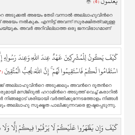
يَعْلَمُونَ
( 6 )
5
5
അടുക്കല്‍ അഭയം തേടി വന്നാല്‍ അല്ലാഹുവിന്‍റെ
5
ന് അഭയം നല്‍കുക. എന്നിട്ട് അവന്ന് സുരക്ഷിതത്വമുള്ള
5
െയ്യുക. അവര്‍ അറിവില്ലാത്ത ഒരു ജനവിഭാഗമാണ്
5
6
6
كَيْفَ يَكُونُ لِلْمُشْرِكِينَ عَهْدٌ عِندَ اللَّهِ وَعِندَ رَسُولِهِ إِلَّا
6
6
اسْتَقَامُوا لَكُمْ فَاسْتَقِيمُوا لَهُمْ ۚ إِنَّ اللَّهَ يُحِبُّ الْمُتَّقِينَ
6
( 7 )
6
അല്ലാഹുവിന്‍റെ അടുക്കലും അവന്‍റെ ദൂതന്‍റെ
6
രുമായി മസ്ജിദുല്‍ ഹറാമിന്‍റെ അടുത്ത് വെച്ച് കരാറില്‍
6
 നിങ്ങളോട് ശരിയായി വര്‍ത്തിക്കുന്നേടത്തോളം നിങ്ങള്‍
6
ും അല്ലാഹു സൂക്ഷ്മത പാലിക്കുന്നവരെ ഇഷ്ടപ്പെടുന്നു.
6
7
كَيْفَ وَإِن يَظْهَرُوا عَلَيْكُمْ لَا يَرْقُبُوا فِيكُمْ إِلًّا وَلَا ذِمَّة
7
7