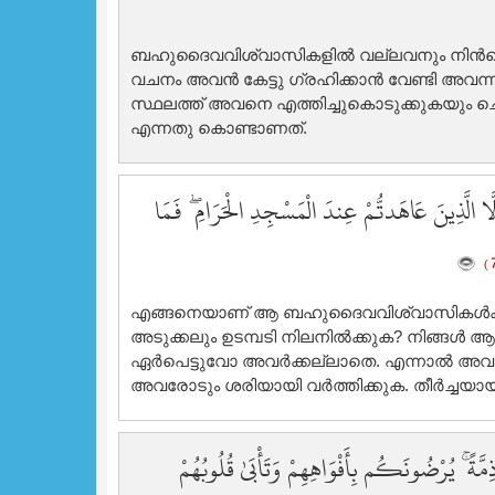
ബഹുദൈവവിശ്വാസികളില്‍ വല്ലവനും നിന്‍റെ 
വചനം അവന്‍ കേട്ടു ഗ്രഹിക്കാന്‍ വേണ്ടി അവന്
സ്ഥലത്ത് അവനെ എത്തിച്ചുകൊടുക്കുകയും ച
എന്നതു കൊണ്ടാണത്‌.
 الَّذِينَ عَاهَدتُّمْ عِندَ الْمَسْجِدِ الْحَرَامِ ۖ فَمَا
എങ്ങനെയാണ് ആ ബഹുദൈവവിശ്വാസികള്‍ക്ക് 
അടുക്കലും ഉടമ്പടി നിലനില്‍ക്കുക? നിങ്ങള്‍ ആ
ഏര്‍പെട്ടുവോ അവര്‍ക്കല്ലാതെ. എന്നാല്‍ അവര്‍
അവരോടും ശരിയായി വര്‍ത്തിക്കുക. തീര്‍ച്ചയായ
ً ۚ يُرْضُونَكُم بِأَفْوَاهِهِمْ وَتَأْبَىٰ قُلُوبُهُمْ