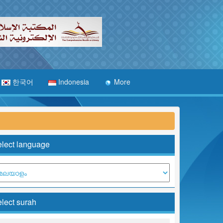
한국어
Indonesia
More
lect language
lect surah