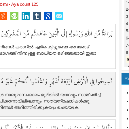
1
ബ - Aya count 129
2
3
4
بَرَاءَةٌ مِّنَ اللَّهِ وَرَسُولِهِ إِلَى الَّذِينَ عَاهَدتُّم مِّنَ الْمُشْرِكِينَ
5
6
7
ങള്‍ കരാറില്‍ ഏര്‍പെട്ടിട്ടുണ്ടോ അവരോട്
8
ഭാഗത്ത് നിന്നുള്ള ബാധ്യത ഒഴിഞ്ഞതായി ഇതാ
1
1
فَسِيحُوا فِي الْأَرْضِ أَرْبَعَةَ أَشْهُرٍ وَاعْلَمُوا أَنَّكُمْ غَيْرُ مُعْج
R
1
1
നാലുമാസക്കാലം ഭൂമിയില്‍ യഥേഷ്ടം സഞ്ചരിച്ച്
1
ിക്കാനാവില്ലെന്നും, സത്യനിഷേധികള്‍ക്കു
1
്ങള്‍ അറിഞ്ഞിരിക്കുകയും ചെയ്യുക.
1
1
1