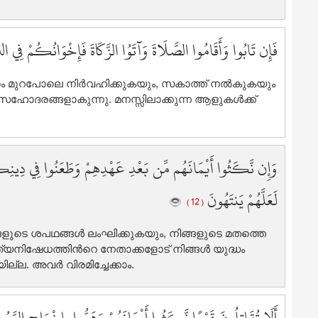
9
9
فَإِن تَابُوا وَأَقَامُوا الصَّلَاةَ وَآتَوُا الزَّكَاةَ فَإِخْوَانُكُمْ فِي ال
9
9
9
ാരം മുറപോലെ നിര്‍വഹിക്കുകയും, സകാത്ത് നല്‍കുകയും
 സഹോദരങ്ങളാകുന്നു. മനസ്സിലാക്കുന്ന ആളുകള്‍ക്ക്
9
9
9
9
وَإِن نَّكَثُوا أَيْمَانَهُم مِّن بَعْدِ عَهْدِهِمْ وَطَعَنُوا فِي دِينِكُمْ فَ
1
1
لَعَلَّهُمْ يَنتَهُونَ
( 12 )
1
1
്ങളുടെ ശപഥങ്ങള്‍ ലംഘിക്കുകയും, നിങ്ങളുടെ മതത്തെ
1
ിഷേധത്തിന്‍റെ നേതാക്കളോട് നിങ്ങള്‍ യുദ്ധം
1
ല്ല. അവര്‍ വിരമിച്ചേക്കാം.
1
1
1