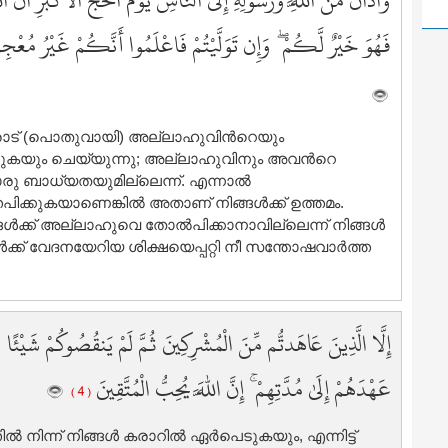
وَأَذَانٌ مِّنَ اللَّهِ وَرَسُولِهِ إِلَى النَّاسِ يَوْمَ الْحَجِّ الْأَكْبَرِ أَنَّ ا
1
فَهُوَ خَيْرٌ لَّكُمْ ۖ وَإِن تَوَلَّيْتُمْ فَاعْلَمُوا أَنَّكُمْ غَيْرُ مُعْجِ
2
2
2
2
2
രോട് (പൊതുവായി) അല്ലാഹുവിന്‍റെയും
2
്കുകയും ചെയ്യുന്നു; അല്ലാഹുവിനും അവന്‍റെ
ബാധ്യതയുമില്ലെന്ന്‌. എന്നാല്‍
2
ക്കുകയാണെങ്കില്‍ അതാണ് നിങ്ങള്‍ക്ക് ഉത്തമം.
2
ങള്‍ക്ക് അല്ലാഹുവെ തോല്‍പിക്കാനാവില്ലെന്ന് നിങ്ങള്‍
2
്ക് വേദനയേറിയ ശിക്ഷയെപ്പറ്റി നീ സന്തോഷവാര്‍ത്ത
2
3
3
إِلَّا الَّذِينَ عَاهَدتُّم مِّنَ الْمُشْرِكِينَ ثُمَّ لَمْ يَنقُصُوكُمْ شَيْئًا 
3
3
عَهْدَهُمْ إِلَىٰ مُدَّتِهِمْ ۚ إِنَّ اللَّهَ يُحِبُّ الْمُتَّقِينَ
3
( 4 )
3
3
ിന്ന് നിങ്ങള്‍ കരാറില്‍ ഏര്‍പെടുകയും, എന്നിട്ട്