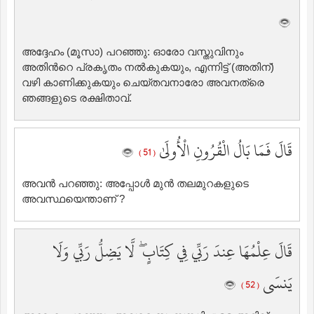
അദ്ദേഹം (മൂസാ) പറഞ്ഞു: ഓരോ വസ്തുവിനും
അതിന്‍റെ പ്രകൃതം നല്‍കുകയും, എന്നിട്ട് (അതിന്‌)
വഴി കാണിക്കുകയും ചെയ്തവനാരോ അവനത്രെ
ഞങ്ങളുടെ രക്ഷിതാവ്‌.
قَالَ فَمَا بَالُ الْقُرُونِ الْأُولَىٰ
( 51 )
അവന്‍ പറഞ്ഞു: അപ്പോള്‍ മുന്‍ തലമുറകളുടെ
അവസ്ഥയെന്താണ് ?
قَالَ عِلْمُهَا عِندَ رَبِّي فِي كِتَابٍ ۖ لَّا يَضِلُّ رَبِّي وَلَا
يَنسَى
( 52 )