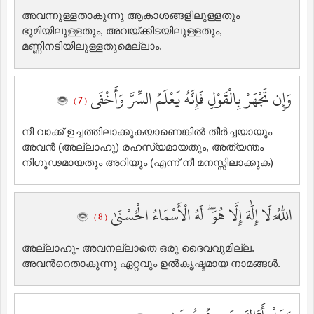
അവന്നുള്ളതാകുന്നു ആകാശങ്ങളിലുള്ളതും
ഭൂമിയിലുള്ളതും, അവയ്ക്കിടയിലുള്ളതും,
മണ്ണിനടിയിലുള്ളതുമെല്ലാം.
وَإِن تَجْهَرْ بِالْقَوْلِ فَإِنَّهُ يَعْلَمُ السِّرَّ وَأَخْفَى
( 7 )
നീ വാക്ക് ഉച്ചത്തിലാക്കുകയാണെങ്കില്‍ തീര്‍ച്ചയായും
അവന്‍ (അല്ലാഹു) രഹസ്യമായതും, അത്യന്തം
നിഗൂഢമായതും അറിയും (എന്ന് നീ മനസ്സിലാക്കുക)
اللَّهُ لَا إِلَٰهَ إِلَّا هُوَ ۖ لَهُ الْأَسْمَاءُ الْحُسْنَىٰ
( 8 )
അല്ലാഹു- അവനല്ലാതെ ഒരു ദൈവവുമില്ല.
അവന്‍റെതാകുന്നു ഏറ്റവും ഉല്‍കൃഷ്ടമായ നാമങ്ങള്‍.