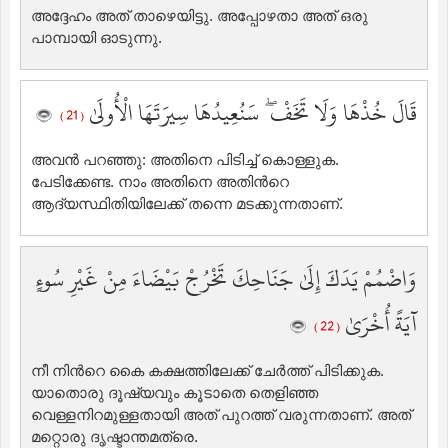
അദ്ദേഹം അത് താഴെയിട്ടു. അപ്പോഴതാ അത് ഒരു
പാമ്പായി ഓടുന്നു.
قَالَ خُذْهَا وَلَا تَخَفْ ۖ سَنُعِيدُهَا سِيرَتَهَا الْأُولَىٰ
( 21 )
അവന്‍ പറഞ്ഞു: അതിനെ പിടിച്ച് കൊള്ളുക.
പേടിക്കേണ്ട. നാം അതിനെ അതിന്‍റെ
ആദ്യസ്ഥിതിയിലേക്ക് തന്നെ മടക്കുന്നതാണ്‌.
وَاضْمُمْ يَدَكَ إِلَىٰ جَنَاحِكَ تَخْرُجْ بَيْضَاءَ مِنْ غَيْرِ سُوءٍ
آيَةً أُخْرَىٰ
( 22 )
നീ നിന്‍റെ കൈ കക്ഷത്തിലേക്ക് ചേര്‍ത്ത് പിടിക്കുക.
യാതൊരു ദൂഷ്യവും കൂടാതെ തെളിഞ്ഞ
വെള്ളനിറമുള്ളതായി അത് പുറത്ത് വരുന്നതാണ്‌. അത്
മറ്റൊരു ദൃഷ്ടാന്തമത്രെ.