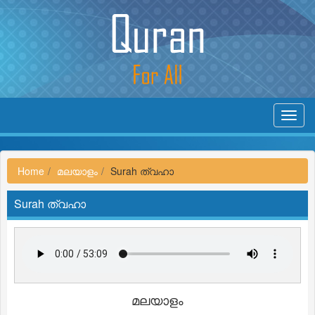
Toggl
navig
Home
മലയാളം
Surah ത്വഹാ
Surah ത്വഹാ
മലയാളം