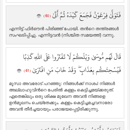
فَتَوَلَّىٰ فِرْعَوْنُ فَجَمَعَ كَيْدَهُ ثُمَّ أَتَىٰ
( 60 )
എന്നിട്ട് ഫിര്‍ഔന്‍ പിരിഞ്ഞ് പോയി. തന്‍റെ തന്ത്രങ്ങള്‍
സംഘടിപ്പിച്ചു. എന്നിട്ടവന്‍ (നിശ്ചിത സമയത്ത്‌) വന്നു.
قَالَ لَهُم مُّوسَىٰ وَيْلَكُمْ لَا تَفْتَرُوا عَلَى اللَّهِ كَذِبًا
فَيُسْحِتَكُم بِعَذَابٍ ۖ وَقَدْ خَابَ مَنِ افْتَرَىٰ
( 61 )
മൂസാ അവരോട് പറഞ്ഞു: നിങ്ങള്‍ക്ക് നാശം! നിങ്ങള്‍
അല്ലാഹുവിന്‍റെ പേരില്‍ കള്ളം കെട്ടിച്ചമയ്ക്കരുത്‌.
ഏതെങ്കിലും ഒരു ശിക്ഷ മുഖേന അവന്‍ നിങ്ങളെ
ഉന്‍മൂലനം ചെയ്തേക്കും. കള്ളം കെട്ടിച്ചമച്ചവനാരോ
അവന്‍ തീര്‍ച്ചയായും പരാജയപ്പെട്ടിരിക്കുന്നു.