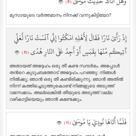
وَهَلْ أَتَاكَ حَدِيثُ مُوسَىٰ
( 9 )
മൂസായുടെ വര്‍ത്തമാനം നിനക്ക് വന്നുകിട്ടിയോ?
إِذْ رَأَىٰ نَارًا فَقَالَ لِأَهْلِهِ امْكُثُوا إِنِّي آنَسْتُ نَارًا لَّعَلِّي
آتِيكُم مِّنْهَا بِقَبَسٍ أَوْ أَجِدُ عَلَى النَّارِ هُدًى
( 10 )
അതായത് അദ്ദേഹം ഒരു തീ കണ്ട സന്ദര്‍ഭം. അപ്പോള്‍
തന്‍റെ കുടുംബത്തോട് അദ്ദേഹം പറഞ്ഞു: നിങ്ങള്‍
നില്‍ക്കൂ; ഞാന്‍ ഒരു തീ കണ്ടിരിക്കുന്നു. ഞാന്‍ അതില്‍
നിന്ന് കത്തിച്ചെടുത്തുകൊണ്ട് നിങ്ങളുടെ അടുത്ത്
വന്നേക്കാം. അല്ലെങ്കില്‍ തീയുടെ അടുത്ത് വല്ല
വഴികാട്ടിയെയും ഞാന്‍ കണ്ടേക്കും.
فَلَمَّا أَتَاهَا نُودِيَ يَا مُوسَىٰ
( 11 )