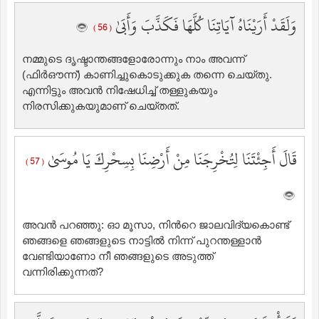
وَلَقَدْ أَرَيْنَاهُ آيَاتِنَا كُلَّهَا فَكَذَّبَ وَأَبَىٰ
( 56 )
നമ്മുടെ ദൃഷ്ടാന്തങ്ങളോരോന്നും നാം അവന്ന്
(ഫിര്‍ഔന്ന്‌) കാണിച്ചുകൊടുക്കുക തന്നെ ചെയ്തു.
എന്നിട്ടും അവന്‍ നിഷേധിച്ച് തള്ളുകയും
നിരസിക്കുകയുമാണ് ചെയ്തത്‌.
قَالَ أَجِئْتَنَا لِتُخْرِجَنَا مِنْ أَرْضِنَا بِسِحْرِكَ يَا مُوسَىٰ
( 57 )
അവന്‍ പറഞ്ഞു: ഓ മൂസാ, നിന്‍റെ ജാലവിദ്യകൊണ്ട്
ഞങ്ങളെ ഞങ്ങളുടെ നാട്ടില്‍ നിന്ന് പുറന്തള്ളാന്‍
വേണ്ടിയാണോ നീ ഞങ്ങളുടെ അടുത്ത്
വന്നിരിക്കുന്നത്‌?