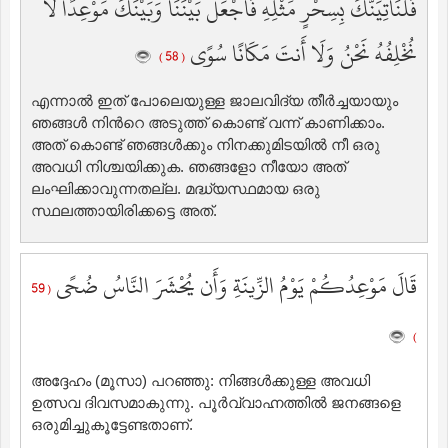
فَلَنَأْتِيَنَّكَ بِسِحْرٍ مِّثْلِهِ فَاجْعَلْ بَيْنَنَا وَبَيْنَكَ مَوْعِدًا لَّا
نُخْلِفُهُ نَحْنُ وَلَا أَنتَ مَكَانًا سُوًى
( 58 )
എന്നാല്‍ ഇത് പോലെയുള്ള ജാലവിദ്യ തീര്‍ച്ചയായും
ഞങ്ങള്‍ നിന്‍റെ അടുത്ത് കൊണ്ട് വന്ന് കാണിക്കാം.
അത് കൊണ്ട് ഞങ്ങള്‍ക്കും നിനക്കുമിടയില്‍ നീ ഒരു
അവധി നിശ്ചയിക്കുക. ഞങ്ങളോ നീയോ അത്
ലംഘിക്കാവുന്നതല്ല. മദ്ധ്യസ്ഥമായ ഒരു
സ്ഥലത്തായിരിക്കട്ടെ അത്‌.
قَالَ مَوْعِدُكُمْ يَوْمُ الزِّينَةِ وَأَن يُحْشَرَ النَّاسُ ضُحًى
( 59
)
അദ്ദേഹം (മൂസാ) പറഞ്ഞു: നിങ്ങള്‍ക്കുള്ള അവധി
ഉത്സവ ദിവസമാകുന്നു. പൂര്‍വ്വാഹ്നത്തില്‍ ജനങ്ങളെ
ഒരുമിച്ചുകൂട്ടേണ്ടതാണ്‌.