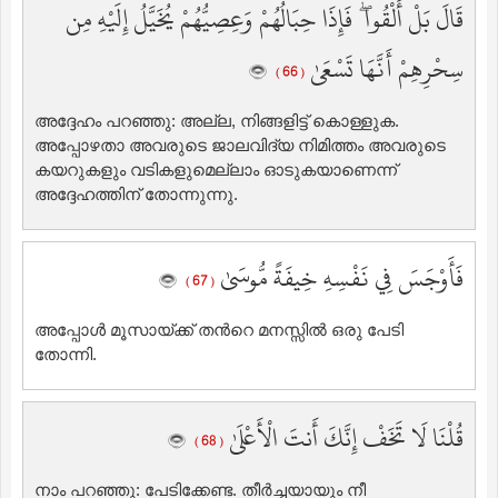
قَالَ بَلْ أَلْقُوا ۖ فَإِذَا حِبَالُهُمْ وَعِصِيُّهُمْ يُخَيَّلُ إِلَيْهِ مِن
سِحْرِهِمْ أَنَّهَا تَسْعَىٰ
( 66 )
അദ്ദേഹം പറഞ്ഞു: അല്ല, നിങ്ങളിട്ട് കൊള്ളുക.
അപ്പോഴതാ അവരുടെ ജാലവിദ്യ നിമിത്തം അവരുടെ
കയറുകളും വടികളുമെല്ലാം ഓടുകയാണെന്ന്
അദ്ദേഹത്തിന് തോന്നുന്നു.
فَأَوْجَسَ فِي نَفْسِهِ خِيفَةً مُّوسَىٰ
( 67 )
അപ്പോള്‍ മൂസായ്ക്ക് തന്‍റെ മനസ്സില്‍ ഒരു പേടി
തോന്നി.
قُلْنَا لَا تَخَفْ إِنَّكَ أَنتَ الْأَعْلَىٰ
( 68 )
നാം പറഞ്ഞു: പേടിക്കേണ്ട. തീര്‍ച്ചയായും നീ