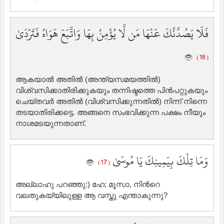
فَلَا يَصُدَّنَّكَ عَنْهَا مَن لَّا يُؤْمِنُ بِهَا وَاتَّبَعَ هَوَاهُ فَتَرْدَىٰ
( 16 )
ആകയാല്‍ അതില്‍ (അന്ത്യസമയത്തില്‍)
വിശ്വസിക്കാതിരിക്കുകയും തന്നിഷ്ടത്തെ പിന്‍പറ്റുകയും
ചെയ്തവര്‍ അതില്‍ (വിശ്വസിക്കുന്നതില്‍) നിന്ന് നിന്നെ
തടയാതിരിക്കട്ടെ. അങ്ങനെ സംഭവിക്കുന്ന പക്ഷം നീയും
നാശമടയുന്നതാണ്‌.
وَمَا تِلْكَ بِيَمِينِكَ يَا مُوسَىٰ
( 17 )
അല്ലാഹു പറഞ്ഞു:) ഹേ; മൂസാ, നിന്‍റെ
വലതുകയ്യിലുള്ള ആ വസ്തു എന്താകുന്നു?