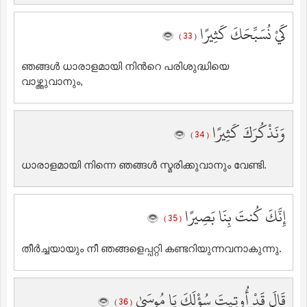
كَيْ نُسَبِّحَكَ كَثِيرًا
( 33 )
ഞങ്ങള്‍ ധാരാളമായി നിന്‍റെ പരിശുദ്ധിയെ
വാഴ്ത്തുവാനും,
وَنَذْكُرَكَ كَثِيرًا
( 34 )
ധാരാളമായി നിന്നെ ഞങ്ങള്‍ സ്മരിക്കുവാനും വേണ്ടി.
إِنَّكَ كُنتَ بِنَا بَصِيرًا
( 35 )
തീര്‍ച്ചയായും നീ ഞങ്ങളെപ്പറ്റി കണ്ടറിയുന്നവനാകുന്നു.
قَالَ قَدْ أُوتِيتَ سُؤْلَكَ يَا مُوسَىٰ
( 36 )