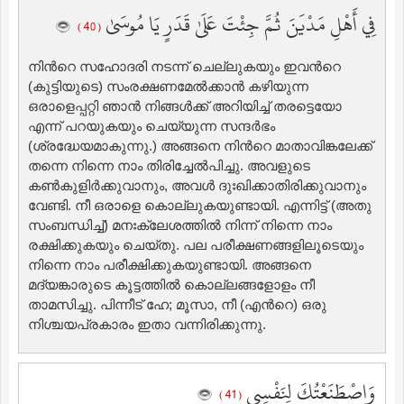
فِي أَهْلِ مَدْيَنَ ثُمَّ جِئْتَ عَلَىٰ قَدَرٍ يَا مُوسَىٰ
( 40 )
നിന്‍റെ സഹോദരി നടന്ന് ചെല്ലുകയും ഇവന്‍റെ
(കുട്ടിയുടെ) സംരക്ഷണമേല്‍ക്കാന്‍ കഴിയുന്ന
ഒരാളെപ്പറ്റി ഞാന്‍ നിങ്ങള്‍ക്ക് അറിയിച്ച് തരട്ടെയോ
എന്ന് പറയുകയും ചെയ്യുന്ന സന്ദര്‍ഭം
(ശ്രദ്ധേയമാകുന്നു.) അങ്ങനെ നിന്‍റെ മാതാവിങ്കലേക്ക്
തന്നെ നിന്നെ നാം തിരിച്ചേല്‍പിച്ചു. അവളുടെ
കണ്‍കുളിര്‍ക്കുവാനും, അവള്‍ ദുഃഖിക്കാതിരിക്കുവാനും
വേണ്ടി. നീ ഒരാളെ കൊല്ലുകയുണ്ടായി. എന്നിട്ട് (അതു
സംബന്ധിച്ച്‌) മനഃക്ലേശത്തില്‍ നിന്ന് നിന്നെ നാം
രക്ഷിക്കുകയും ചെയ്തു. പല പരീക്ഷണങ്ങളിലൂടെയും
നിന്നെ നാം പരീക്ഷിക്കുകയുണ്ടായി. അങ്ങനെ
മദ്‌യങ്കാരുടെ കൂട്ടത്തില്‍ കൊല്ലങ്ങളോളം നീ
താമസിച്ചു. പിന്നീട് ഹേ; മൂസാ, നീ (എന്‍റെ) ഒരു
നിശ്ചയപ്രകാരം ഇതാ വന്നിരിക്കുന്നു.
وَاصْطَنَعْتُكَ لِنَفْسِي
( 41 )