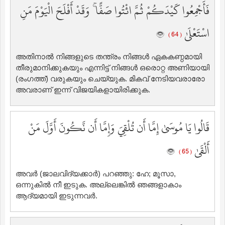
فَأَجْمِعُوا كَيْدَكُمْ ثُمَّ ائْتُوا صَفًّا ۚ وَقَدْ أَفْلَحَ الْيَوْمَ مَنِ
اسْتَعْلَىٰ
( 64 )
അതിനാല്‍ നിങ്ങളുടെ തന്ത്രം നിങ്ങള്‍ ഏകകണ്ഠമായി
തീരുമാനിക്കുകയും എന്നിട്ട് നിങ്ങള്‍ ഒരൊറ്റ അണിയായി
(രംഗത്ത്‌) വരുകയും ചെയ്യുക. മികവ് നേടിയവരാരോ
അവരാണ് ഇന്ന് വിജയികളായിരിക്കുക.
قَالُوا يَا مُوسَىٰ إِمَّا أَن تُلْقِيَ وَإِمَّا أَن نَّكُونَ أَوَّلَ مَنْ
أَلْقَىٰ
( 65 )
അവര്‍ (ജാലവിദ്യക്കാര്‍) പറഞ്ഞു: ഹേ; മൂസാ,
ഒന്നുകില്‍ നീ ഇടുക. അല്ലെങ്കില്‍ ഞങ്ങളാകാം
ആദ്യമായി ഇടുന്നവര്‍.