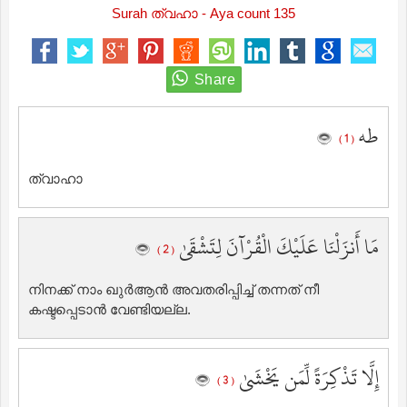
Surah ത്വഹാ - Aya count 135
طه
( 1 )
ത്വാഹാ
مَا أَنزَلْنَا عَلَيْكَ الْقُرْآنَ لِتَشْقَىٰ
( 2 )
നിനക്ക് നാം ഖുര്‍ആന്‍ അവതരിപ്പിച്ച് തന്നത് നീ
കഷ്ടപ്പെടാന്‍ വേണ്ടിയല്ല.
إِلَّا تَذْكِرَةً لِّمَن يَخْشَىٰ
( 3 )