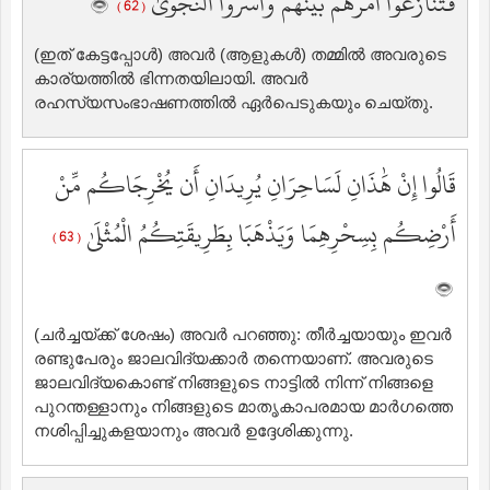
فَتَنَازَعُوا أَمْرَهُم بَيْنَهُمْ وَأَسَرُّوا النَّجْوَىٰ
( 62 )
(ഇത് കേട്ടപ്പോള്‍) അവര്‍ (ആളുകള്‍) തമ്മില്‍ അവരുടെ
കാര്യത്തില്‍ ഭിന്നതയിലായി. അവര്‍
രഹസ്യസംഭാഷണത്തില്‍ ഏര്‍പെടുകയും ചെയ്തു.
قَالُوا إِنْ هَٰذَانِ لَسَاحِرَانِ يُرِيدَانِ أَن يُخْرِجَاكُم مِّنْ
أَرْضِكُم بِسِحْرِهِمَا وَيَذْهَبَا بِطَرِيقَتِكُمُ الْمُثْلَىٰ
( 63 )
(ചര്‍ച്ചയ്ക്ക് ശേഷം) അവര്‍ പറഞ്ഞു: തീര്‍ച്ചയായും ഇവര്‍
രണ്ടുപേരും ജാലവിദ്യക്കാര്‍ തന്നെയാണ്‌. അവരുടെ
ജാലവിദ്യകൊണ്ട് നിങ്ങളുടെ നാട്ടില്‍ നിന്ന് നിങ്ങളെ
പുറന്തള്ളാനും നിങ്ങളുടെ മാതൃകാപരമായ മാര്‍ഗത്തെ
നശിപ്പിച്ചുകളയാനും അവര്‍ ഉദ്ദേശിക്കുന്നു.