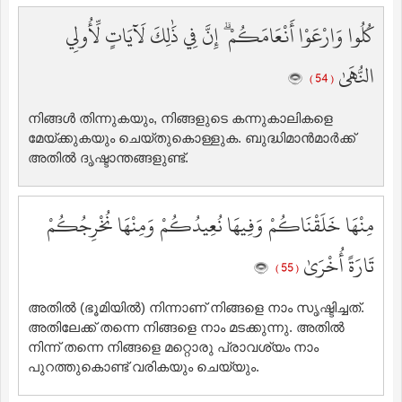
كُلُوا وَارْعَوْا أَنْعَامَكُمْ ۗ إِنَّ فِي ذَٰلِكَ لَآيَاتٍ لِّأُولِي
النُّهَىٰ
( 54 )
നിങ്ങള്‍ തിന്നുകയും, നിങ്ങളുടെ കന്നുകാലികളെ
മേയ്ക്കുകയും ചെയ്തുകൊള്ളുക. ബുദ്ധിമാന്‍മാര്‍ക്ക്
അതില്‍ ദൃഷ്ടാന്തങ്ങളുണ്ട്‌.
مِنْهَا خَلَقْنَاكُمْ وَفِيهَا نُعِيدُكُمْ وَمِنْهَا نُخْرِجُكُمْ
تَارَةً أُخْرَىٰ
( 55 )
അതില്‍ (ഭൂമിയില്‍) നിന്നാണ് നിങ്ങളെ നാം സൃഷ്ടിച്ചത്‌.
അതിലേക്ക് തന്നെ നിങ്ങളെ നാം മടക്കുന്നു. അതില്‍
നിന്ന് തന്നെ നിങ്ങളെ മറ്റൊരു പ്രാവശ്യം നാം
പുറത്തുകൊണ്ട് വരികയും ചെയ്യും.