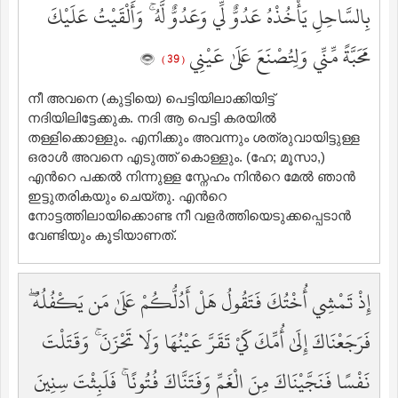
بِالسَّاحِلِ يَأْخُذْهُ عَدُوٌّ لِّي وَعَدُوٌّ لَّهُ ۚ وَأَلْقَيْتُ عَلَيْكَ
مَحَبَّةً مِّنِّي وَلِتُصْنَعَ عَلَىٰ عَيْنِي
( 39 )
നീ അവനെ (കുട്ടിയെ) പെട്ടിയിലാക്കിയിട്ട്
നദിയിലിട്ടേക്കുക. നദി ആ പെട്ടി കരയില്‍
തള്ളിക്കൊള്ളും. എനിക്കും അവന്നും ശത്രുവായിട്ടുള്ള
ഒരാള്‍ അവനെ എടുത്ത് കൊള്ളും. (ഹേ; മൂസാ,)
എന്‍റെ പക്കല്‍ നിന്നുള്ള സ്നേഹം നിന്‍റെ മേല്‍ ഞാന്‍
ഇട്ടുതരികയും ചെയ്തു. എന്‍റെ
നോട്ടത്തിലായിക്കൊണ്ട നീ വളര്‍ത്തിയെടുക്കപ്പെടാന്‍
വേണ്ടിയും കൂടിയാണത്‌.
إِذْ تَمْشِي أُخْتُكَ فَتَقُولُ هَلْ أَدُلُّكُمْ عَلَىٰ مَن يَكْفُلُهُ ۖ
فَرَجَعْنَاكَ إِلَىٰ أُمِّكَ كَيْ تَقَرَّ عَيْنُهَا وَلَا تَحْزَنَ ۚ وَقَتَلْتَ
نَفْسًا فَنَجَّيْنَاكَ مِنَ الْغَمِّ وَفَتَنَّاكَ فُتُونًا ۚ فَلَبِثْتَ سِنِينَ