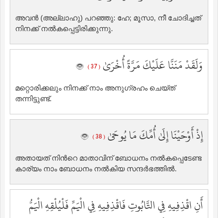
അവന്‍ (അല്ലാഹു) പറഞ്ഞു: ഹേ; മൂസാ, നീ ചോദിച്ചത്
നിനക്ക് നല്‍കപ്പെട്ടിരിക്കുന്നു.
وَلَقَدْ مَنَنَّا عَلَيْكَ مَرَّةً أُخْرَىٰ
( 37 )
മറ്റൊരിക്കലും നിനക്ക് നാം അനുഗ്രഹം ചെയ്ത്
തന്നിട്ടുണ്ട്‌.
إِذْ أَوْحَيْنَا إِلَىٰ أُمِّكَ مَا يُوحَىٰ
( 38 )
അതായത് നിന്‍റെ മാതാവിന് ബോധനം നല്‍കപ്പെടേണ്ട
കാര്യം നാം ബോധനം നല്‍കിയ സന്ദര്‍ഭത്തില്‍.
أَنِ اقْذِفِيهِ فِي التَّابُوتِ فَاقْذِفِيهِ فِي الْيَمِّ فَلْيُلْقِهِ الْيَمُّ