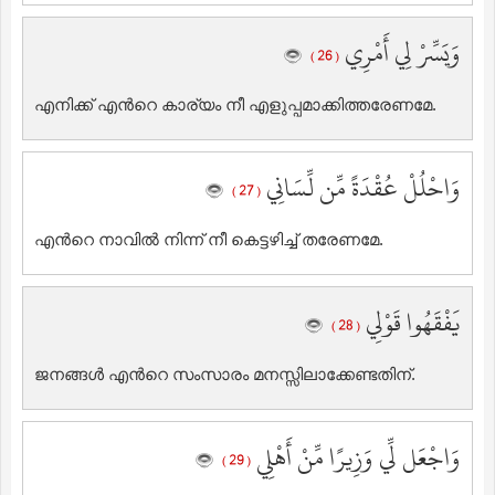
وَيَسِّرْ لِي أَمْرِي
( 26 )
എനിക്ക് എന്‍റെ കാര്യം നീ എളുപ്പമാക്കിത്തരേണമേ.
وَاحْلُلْ عُقْدَةً مِّن لِّسَانِي
( 27 )
എന്‍റെ നാവില്‍ നിന്ന് നീ കെട്ടഴിച്ച് തരേണമേ.
يَفْقَهُوا قَوْلِي
( 28 )
ജനങ്ങള്‍ എന്‍റെ സംസാരം മനസ്സിലാക്കേണ്ടതിന്‌.
وَاجْعَل لِّي وَزِيرًا مِّنْ أَهْلِي
( 29 )