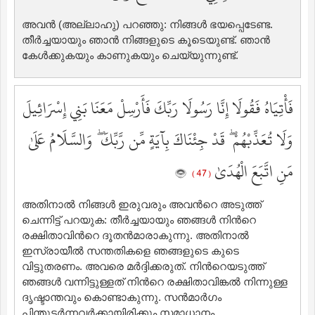
അവന്‍ (അല്ലാഹു) പറഞ്ഞു: നിങ്ങള്‍ ഭയപ്പെടേണ്ട.
തീര്‍ച്ചയായും ഞാന്‍ നിങ്ങളുടെ കൂടെയുണ്ട്‌. ഞാന്‍
കേള്‍ക്കുകയും കാണുകയും ചെയ്യുന്നുണ്ട്‌.
فَأْتِيَاهُ فَقُولَا إِنَّا رَسُولَا رَبِّكَ فَأَرْسِلْ مَعَنَا بَنِي إِسْرَائِيلَ
وَلَا تُعَذِّبْهُمْ ۖ قَدْ جِئْنَاكَ بِآيَةٍ مِّن رَّبِّكَ ۖ وَالسَّلَامُ عَلَىٰ
مَنِ اتَّبَعَ الْهُدَىٰ
( 47 )
അതിനാല്‍ നിങ്ങള്‍ ഇരുവരും അവന്‍റെ അടുത്ത്
ചെന്നിട്ട് പറയുക: തീര്‍ച്ചയായും ഞങ്ങള്‍ നിന്‍റെ
രക്ഷിതാവിന്‍റെ ദൂതന്‍മാരാകുന്നു. അതിനാല്‍
ഇസ്രായീല്‍ സന്തതികളെ ഞങ്ങളുടെ കുടെ
വിട്ടുതരണം. അവരെ മര്‍ദ്ദിക്കരുത്‌. നിന്‍റെയടുത്ത്
ഞങ്ങള്‍ വന്നിട്ടുള്ളത് നിന്‍റെ രക്ഷിതാവിങ്കല്‍ നിന്നുള്ള
ദൃഷ്ടാന്തവും കൊണ്ടാകുന്നു. സന്‍മാര്‍ഗം
പിന്തുടര്‍ന്നവര്‍ക്കായിരിക്കും സമാധാനം.