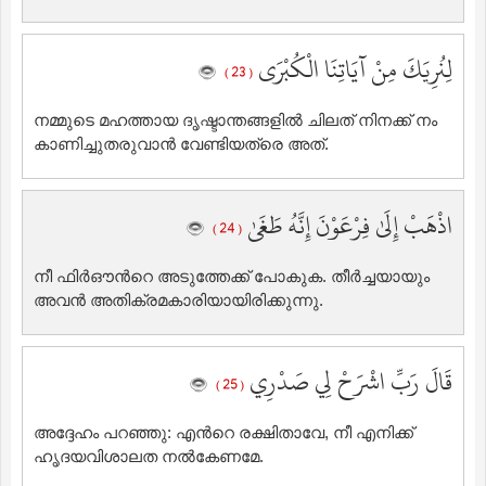
لِنُرِيَكَ مِنْ آيَاتِنَا الْكُبْرَى
( 23 )
നമ്മുടെ മഹത്തായ ദൃഷ്ടാന്തങ്ങളില്‍ ചിലത് നിനക്ക് നം
കാണിച്ചുതരുവാന്‍ വേണ്ടിയത്രെ അത്‌.
اذْهَبْ إِلَىٰ فِرْعَوْنَ إِنَّهُ طَغَىٰ
( 24 )
നീ ഫിര്‍ഔന്‍റെ അടുത്തേക്ക് പോകുക. തീര്‍ച്ചയായും
അവന്‍ അതിക്രമകാരിയായിരിക്കുന്നു.
قَالَ رَبِّ اشْرَحْ لِي صَدْرِي
( 25 )
അദ്ദേഹം പറഞ്ഞു: എന്‍റെ രക്ഷിതാവേ, നീ എനിക്ക്
ഹൃദയവിശാലത നല്‍കേണമേ.