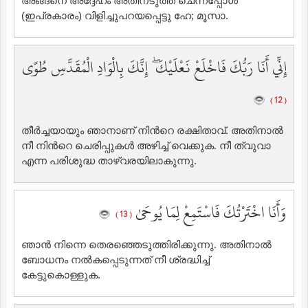
അങ്ങനെ അദ്ദേഹം അതിനടുത്ത് ചെന്നപ്പോള്‍
(ഇപ്രകാരം) വിളിച്ചുപറയപ്പെട്ടു ഹേ; മൂസാ.
إِنِّي أَنَا رَبُّكَ فَاخْلَعْ نَعْلَيْكَ ۖ إِنَّكَ بِالْوَادِ الْمُقَدَّسِ طُوًى
( 12 )
തീര്‍ച്ചയായും ഞാനാണ് നിന്‍റെ രക്ഷിതാവ്‌. അതിനാല്‍
നീ നിന്‍റെ ചെരിപ്പുകള്‍ അഴിച്ച് വെക്കുക. നീ ത്വുവാ
എന്ന പരിശുദ്ധ താഴ്‌വരയിലാകുന്നു.
وَأَنَا اخْتَرْتُكَ فَاسْتَمِعْ لِمَا يُوحَىٰ
( 13 )
ഞാന്‍ നിന്നെ തെരഞ്ഞെടുത്തിരിക്കുന്നു. അതിനാല്‍
ബോധനം നല്‍കപ്പെടുന്നത് നീ ശ്രദ്ധിച്ച്
കേട്ടുകൊള്ളുക.