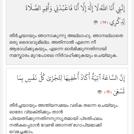
إِنَّنِي أَنَا اللَّهُ لَا إِلَٰهَ إِلَّا أَنَا فَاعْبُدْنِي وَأَقِمِ الصَّلَاةَ
لِذِكْرِي
( 14 )
തീര്‍ച്ചയായും ഞാനാകുന്നു അല്ലാഹു. ഞാനല്ലാതെ
ഒരു ദൈവവുമില്ല. അതിനാല്‍ എന്നെ നീ
ആരാധിക്കുകയും, എന്നെ ഓര്‍മിക്കുന്നതിനായി
നമസ്കാരം മുറപോലെ നിര്‍വഹിക്കുകയും ചെയ്യുക.
إِنَّ السَّاعَةَ آتِيَةٌ أَكَادُ أُخْفِيهَا لِتُجْزَىٰ كُلُّ نَفْسٍ بِمَا
تَسْعَىٰ
( 15 )
തീര്‍ച്ചയായും അന്ത്യസമയം വരിക തന്നെ ചെയ്യും.
ഓരോ വ്യക്തിക്കും താന്‍
പ്രയത്നിക്കുന്നതിനനുസൃതമായി പ്രതിഫലം
നല്‍കപ്പെടാന്‍ വേണ്ടി ഞാനത് ഗോപ്യമാക്കി
വെച്ചേക്കാം.