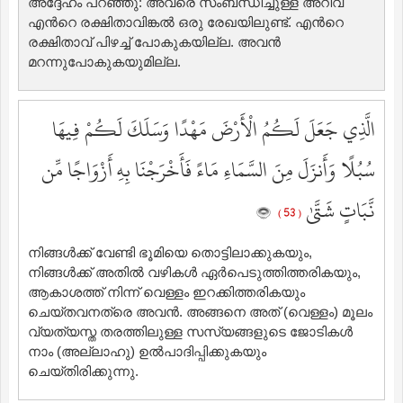
അദ്ദേഹം പറഞ്ഞു: അവരെ സംബന്ധിച്ചുള്ള അറിവ്
എന്‍റെ രക്ഷിതാവിങ്കല്‍ ഒരു രേഖയിലുണ്ട്‌. എന്‍റെ
രക്ഷിതാവ് പിഴച്ച് പോകുകയില്ല. അവന്‍
മറന്നുപോകുകയുമില്ല.
الَّذِي جَعَلَ لَكُمُ الْأَرْضَ مَهْدًا وَسَلَكَ لَكُمْ فِيهَا
سُبُلًا وَأَنزَلَ مِنَ السَّمَاءِ مَاءً فَأَخْرَجْنَا بِهِ أَزْوَاجًا مِّن
نَّبَاتٍ شَتَّىٰ
( 53 )
നിങ്ങള്‍ക്ക് വേണ്ടി ഭൂമിയെ തൊട്ടിലാക്കുകയും,
നിങ്ങള്‍ക്ക് അതില്‍ വഴികള്‍ ഏര്‍പെടുത്തിത്തരികയും,
ആകാശത്ത് നിന്ന് വെള്ളം ഇറക്കിത്തരികയും
ചെയ്തവനത്രെ അവന്‍. അങ്ങനെ അത് (വെള്ളം) മൂലം
വ്യത്യസ്ത തരത്തിലുള്ള സസ്യങ്ങളുടെ ജോടികള്‍
നാം (അല്ലാഹു) ഉല്‍പാദിപ്പിക്കുകയും
ചെയ്തിരിക്കുന്നു.