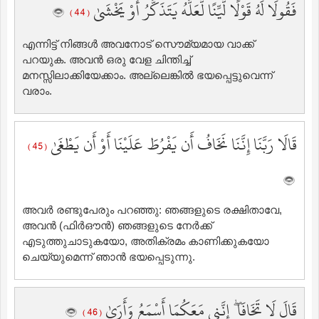
فَقُولَا لَهُ قَوْلًا لَّيِّنًا لَّعَلَّهُ يَتَذَكَّرُ أَوْ يَخْشَىٰ
( 44 )
എന്നിട്ട് നിങ്ങള്‍ അവനോട് സൌമ്യമായ വാക്ക്
പറയുക. അവന്‍ ഒരു വേള ചിന്തിച്ച്
മനസ്സിലാക്കിയേക്കാം. അല്ലെങ്കില്‍ ഭയപ്പെട്ടുവെന്ന്
വരാം.
قَالَا رَبَّنَا إِنَّنَا نَخَافُ أَن يَفْرُطَ عَلَيْنَا أَوْ أَن يَطْغَىٰ
( 45 )
അവര്‍ രണ്ടുപേരും പറഞ്ഞു: ഞങ്ങളുടെ രക്ഷിതാവേ,
അവന്‍ (ഫിര്‍ഔന്‍) ഞങ്ങളുടെ നേര്‍ക്ക്
എടുത്തുചാടുകയോ, അതിക്രമം കാണിക്കുകയോ
ചെയ്യുമെന്ന് ഞാന്‍ ഭയപ്പെടുന്നു.
قَالَ لَا تَخَافَا ۖ إِنَّنِي مَعَكُمَا أَسْمَعُ وَأَرَىٰ
( 46 )