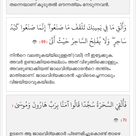
തന്നെയാണ് കൂടുതല്‍ ഔന്നത്യം നേടുന്നവന്‍.
وَأَلْقِ مَا فِي يَمِينِكَ تَلْقَفْ مَا صَنَعُوا ۖ إِنَّمَا صَنَعُوا كَيْدُ
سَاحِرٍ ۖ وَلَا يُفْلِحُ السَّاحِرُ حَيْثُ أَتَىٰ
( 69 )
നിന്‍റെ വലതുകയ്യിലുള്ളത് (വടി) നീ ഇട്ടേക്കുക.
അവര്‍ ഉണ്ടാക്കിയതെല്ലാം അത് വിഴുങ്ങിക്കൊള്ളും.
അവരുണ്ടാക്കിയത് ജാലവിദ്യക്കാരന്‍റെ തന്ത്രം
മാത്രമാണ്‌. ജാലവിദ്യക്കാരന്‍ എവിടെച്ചെന്നാലും
വിജയിയാവുകയില്ല.
فَأُلْقِيَ السَّحَرَةُ سُجَّدًا قَالُوا آمَنَّا بِرَبِّ هَارُونَ وَمُوسَىٰ
(
70 )
ഉടനെ ആ ജാലവിദ്യക്കാര്‍ പ്രണമിച്ചുകൊണ്ട് താഴെ