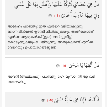
قَالَ هِيَ عَصَايَ أَتَوَكَّأُ عَلَيْهَا وَأَهُشُّ بِهَا عَلَىٰ غَنَمِي
وَلِيَ فِيهَا مَآرِبُ أُخْرَىٰ
( 18 )
അദ്ദേഹം പറഞ്ഞു: ഇത് എന്‍റെ വടിയാകുന്നു.
ഞാനതിന്‍മേല്‍ ഊന്നി നില്‍ക്കുകയും, അത് കൊണ്ട്
എന്‍റെ ആടുകള്‍ക്ക് (ഇല) അടിച്ചുവീഴ്ത്തി
കൊടുക്കുകയും ചെയ്യുന്നു. അതുകൊണ്ട് എനിക്ക്
വേറെയും ഉപയോഗങ്ങളുണ്ട്‌.
قَالَ أَلْقِهَا يَا مُوسَىٰ
( 19 )
അവന്‍ (അല്ലാഹു) പറഞ്ഞു: ഹേ; മൂസാ, നീ ആ വടി
താഴെയിടൂ.
فَأَلْقَاهَا فَإِذَا هِيَ حَيَّةٌ تَسْعَىٰ
( 20 )