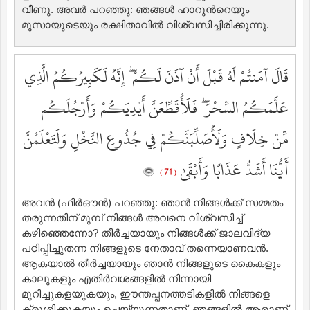
വീണു. അവര്‍ പറഞ്ഞു: ഞങ്ങള്‍ ഹാറൂന്‍റെയും
മൂസായുടെയും രക്ഷിതാവില്‍ വിശ്വസിച്ചിരിക്കുന്നു.
قَالَ آمَنتُمْ لَهُ قَبْلَ أَنْ آذَنَ لَكُمْ ۖ إِنَّهُ لَكَبِيرُكُمُ الَّذِي
عَلَّمَكُمُ السِّحْرَ ۖ فَلَأُقَطِّعَنَّ أَيْدِيَكُمْ وَأَرْجُلَكُم
مِّنْ خِلَافٍ وَلَأُصَلِّبَنَّكُمْ فِي جُذُوعِ النَّخْلِ وَلَتَعْلَمُنَّ
أَيُّنَا أَشَدُّ عَذَابًا وَأَبْقَىٰ
( 71 )
അവന്‍ (ഫിര്‍ഔന്‍) പറഞ്ഞു: ഞാന്‍ നിങ്ങള്‍ക്ക് സമ്മതം
തരുന്നതിന് മുമ്പ് നിങ്ങള്‍ അവനെ വിശ്വസിച്ച്
കഴിഞ്ഞെന്നോ? തീര്‍ച്ചയായും നിങ്ങള്‍ക്ക് ജാലവിദ്യ
പഠിപ്പിച്ചുതന്ന നിങ്ങളുടെ നേതാവ് തന്നെയാണവന്‍.
ആകയാല്‍ തീര്‍ച്ചയായും ഞാന്‍ നിങ്ങളുടെ കൈകളും
കാലുകളും എതിര്‍വശങ്ങളില്‍ നിന്നായി
മുറിച്ചുകളയുകയും, ഈന്തപ്പനത്തടികളില്‍ നിങ്ങളെ
ക്രൂശിക്കുകയും ചെയ്യുന്നതാണ്‌. ഞങ്ങളില്‍ ആരാണ്