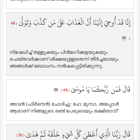
إِنَّا قَدْ أُوحِيَ إِلَيْنَا أَنَّ الْعَذَابَ عَلَىٰ مَن كَذَّبَ وَتَوَلَّىٰ
( 48
)
നിഷേധിച്ച് തള്ളുകയും പിന്‍മാറിക്കളയുകയും
ചെയ്തവര്‍ക്കാണ് ശിക്ഷയുള്ളതെന്ന് തീര്‍ച്ചയായും
ഞങ്ങള്‍ക്ക് ബോധനം നല്‍കപ്പെട്ടിരിക്കുന്നു.
قَالَ فَمَن رَّبُّكُمَا يَا مُوسَىٰ
( 49 )
അവന്‍ (ഫിര്‍ഔന്‍) ചോദിച്ചു: ഹേ; മൂസാ, അപ്പോള്‍
ആരാണ് നിങ്ങളുടെ രണ്ട് പേരുടെയും രക്ഷിതാവ്‌?
قَالَ رَبُّنَا الَّذِي أَعْطَىٰ كُلَّ شَيْءٍ خَلْقَهُ ثُمَّ هَدَىٰ
( 50 )