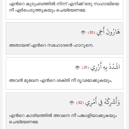
എന്‍റെ കുടുംബത്തില്‍ നിന്ന് എനിക്ക് ഒരു സഹായിയെ
നീ ഏര്‍പെടുത്തുകയും ചെയ്യേണമേ.
هَارُونَ أَخِي
( 30 )
അതായത് എന്‍റെ സഹോദരന്‍ ഹാറൂനെ.
اشْدُدْ بِهِ أَزْرِي
( 31 )
അവന്‍ മുഖേന എന്‍റെ ശക്തി നീ ദൃഢമാക്കുകയും,
وَأَشْرِكْهُ فِي أَمْرِي
( 32 )
എന്‍റെ കാര്യത്തില്‍ അവനെ നീ പങ്കാളിയാക്കുകയും
ചെയ്യേണമേ.