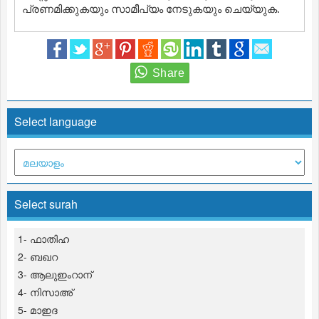
പ്രണമിക്കുകയും സാമീപ്യം നേടുകയും ചെയ്യുക.
Select language
Select surah
1- ഫാതിഹ
2- ബഖറ
3- ആലുഇംറാന്
4- നിസാഅ്
5- മാഇദ