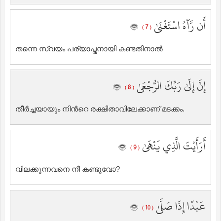
أَن رَّآهُ اسْتَغْنَىٰ
( 7 )
തന്നെ സ്വയം പര്യാപ്തനായി കണ്ടതിനാല്‍
إِنَّ إِلَىٰ رَبِّكَ الرُّجْعَىٰ
( 8 )
തീര്‍ച്ചയായും നിന്‍റെ രക്ഷിതാവിലേക്കാണ് മടക്കം.
أَرَأَيْتَ الَّذِي يَنْهَىٰ
( 9 )
വിലക്കുന്നവനെ നീ കണ്ടുവോ?
عَبْدًا إِذَا صَلَّىٰ
( 10 )