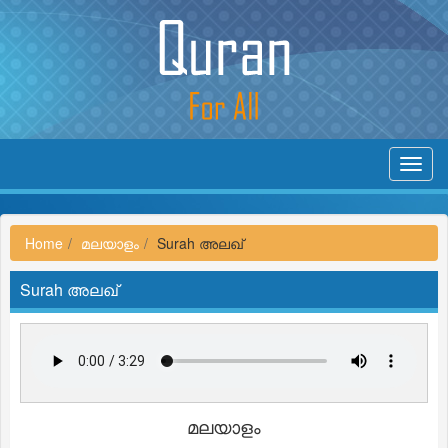
Toggl
navig
Home
മലയാളം
Surah അലഖ്
Surah അലഖ്
മലയാളം