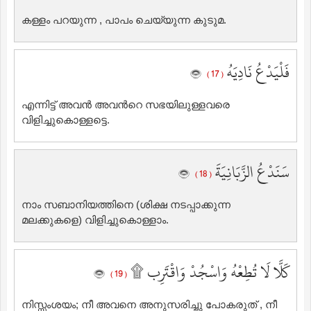
കള്ളം പറയുന്ന , പാപം ചെയ്യുന്ന കുടുമ.
فَلْيَدْعُ نَادِيَهُ
( 17 )
എന്നിട്ട് അവന്‍ അവന്‍റെ സഭയിലുള്ളവരെ
വിളിച്ചുകൊള്ളട്ടെ.
سَنَدْعُ الزَّبَانِيَةَ
( 18 )
നാം സബാനിയത്തിനെ (ശിക്ഷ നടപ്പാക്കുന്ന
മലക്കുകളെ) വിളിച്ചുകൊള്ളാം.
كَلَّا لَا تُطِعْهُ وَاسْجُدْ وَاقْتَرِب ۩
( 19 )
നിസ്സംശയം; നീ അവനെ അനുസരിച്ചു പോകരുത് , നീ