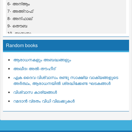
6- അന്ആം
7- അഅ്റാഫ്
8- അന്ഫാല്
9- തൌബ
10- യൂനുസ
11- ഹൂദ്
Random books
12- യൂസുഫ്
13- റഅ്ദ്
ആരാധനകളും അബദ്ധങ്ങളും
14- ഇബ്റാഹീം
അഖീദഃ അല്‍-തൗഹീദ്‌
15- ഹിജ്റ്
16- നഹ് ല്
ഏക ദൈവ വിശ്വാസം രണ്ടു സാക്ഷ്യ വാക്യങ്ങളുടെ
അര്‍ത്ഥം, ആരാധനയില്‍ ശ്രദ്ധിക്കേണ്ട ഘടകങ്ങള്‍
17- ഇസ് റാഅ്
18- കഹ്ഫ്
വിശ്വാസ കാര്യങ്ങള്‍
19- മറ് യം
റമദാന്‍ വ്രതം വിധി വിലക്കുകള്‍
20- ത്വഹാ
21- അന്പിയാ
22- ഹജ്ജ്
23- മുഅ്മിനൂന്