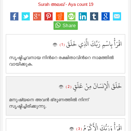
Surah അലഖ് - Aya count 19
اقْرَأْ بِاسْمِ رَبِّكَ الَّذِي خَلَقَ
( 1 )
സൃഷ്ടിച്ചവനായ നിന്‍റെ രക്ഷിതാവിന്‍റെ നാമത്തില്‍
വായിക്കുക.
خَلَقَ الْإِنسَانَ مِنْ عَلَقٍ
( 2 )
മനുഷ്യനെ അവന്‍ ഭ്രൂണത്തില്‍ നിന്ന്
സൃഷ്ടിച്ചിരിക്കുന്നു.
اقْرَأْ وَرَبُّكَ الْأَكْرَمُ
( 3 )