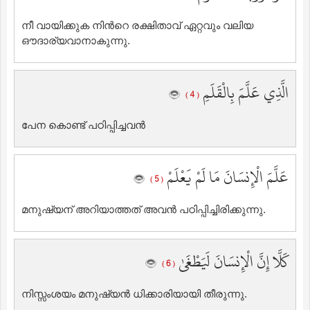
നീ വായിക്കുക നിന്‍റെ രക്ഷിതാവ് ഏറ്റവും വലിയ
ഔദാര്യവാനാകുന്നു.
الَّذِي عَلَّمَ بِالْقَلَمِ
( 4 )
പേന കൊണ്ട് പഠിപ്പിച്ചവന്‍
عَلَّمَ الْإِنسَانَ مَا لَمْ يَعْلَمْ
( 5 )
മനുഷ്യന് അറിയാത്തത് അവന്‍ പഠിപ്പിച്ചിരിക്കുന്നു.
كَلَّا إِنَّ الْإِنسَانَ لَيَطْغَىٰ
( 6 )
നിസ്സംശയം മനുഷ്യന്‍ ധിക്കാരിയായി തീരുന്നു.