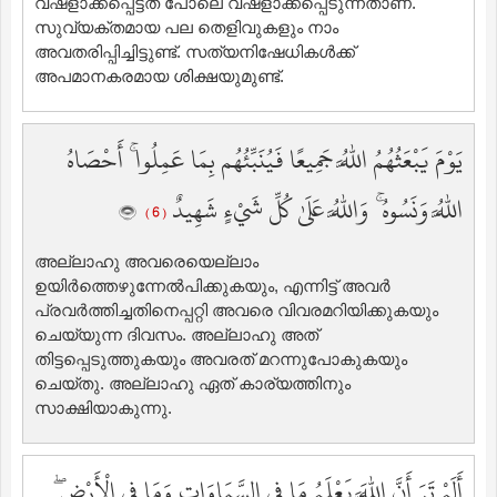
വഷളാക്കപ്പെട്ടത് പോലെ വഷളാക്കപ്പെടുന്നതാണ്‌.
സുവ്യക്തമായ പല തെളിവുകളും നാം
അവതരിപ്പിച്ചിട്ടുണ്ട്‌. സത്യനിഷേധികള്‍ക്ക്
അപമാനകരമായ ശിക്ഷയുമുണ്ട്‌.
يَوْمَ يَبْعَثُهُمُ اللَّهُ جَمِيعًا فَيُنَبِّئُهُم بِمَا عَمِلُوا ۚ أَحْصَاهُ
اللَّهُ وَنَسُوهُ ۚ وَاللَّهُ عَلَىٰ كُلِّ شَيْءٍ شَهِيدٌ
( 6 )
അല്ലാഹു അവരെയെല്ലാം
ഉയിര്‍ത്തെഴുന്നേല്‍പിക്കുകയും, എന്നിട്ട് അവര്‍
പ്രവര്‍ത്തിച്ചതിനെപ്പറ്റി അവരെ വിവരമറിയിക്കുകയും
ചെയ്യുന്ന ദിവസം. അല്ലാഹു അത്
തിട്ടപ്പെടുത്തുകയും അവരത് മറന്നുപോകുകയും
ചെയ്തു. അല്ലാഹു ഏത് കാര്യത്തിനും
സാക്ഷിയാകുന്നു.
أَلَمْ تَرَ أَنَّ اللَّهَ يَعْلَمُ مَا فِي السَّمَاوَاتِ وَمَا فِي الْأَرْضِ ۖ