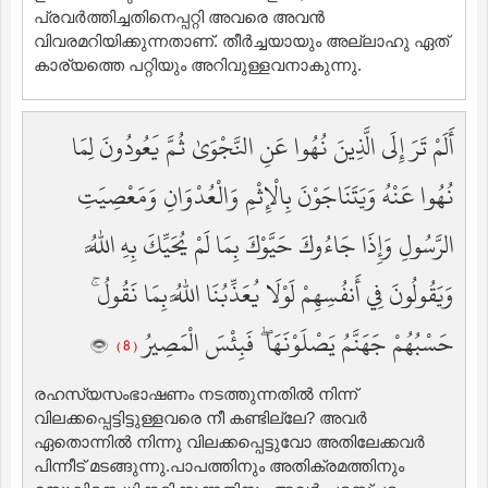
പ്രവര്‍ത്തിച്ചതിനെപ്പറ്റി അവരെ അവന്‍
വിവരമറിയിക്കുന്നതാണ്‌. തീര്‍ച്ചയായും അല്ലാഹു ഏത്
കാര്യത്തെ പറ്റിയും അറിവുള്ളവനാകുന്നു.
أَلَمْ تَرَ إِلَى الَّذِينَ نُهُوا عَنِ النَّجْوَىٰ ثُمَّ يَعُودُونَ لِمَا
نُهُوا عَنْهُ وَيَتَنَاجَوْنَ بِالْإِثْمِ وَالْعُدْوَانِ وَمَعْصِيَتِ
الرَّسُولِ وَإِذَا جَاءُوكَ حَيَّوْكَ بِمَا لَمْ يُحَيِّكَ بِهِ اللَّهُ
وَيَقُولُونَ فِي أَنفُسِهِمْ لَوْلَا يُعَذِّبُنَا اللَّهُ بِمَا نَقُولُ ۚ
حَسْبُهُمْ جَهَنَّمُ يَصْلَوْنَهَا ۖ فَبِئْسَ الْمَصِيرُ
( 8 )
രഹസ്യസംഭാഷണം നടത്തുന്നതില്‍ നിന്ന്
വിലക്കപ്പെട്ടിട്ടുള്ളവരെ നീ കണ്ടില്ലേ? അവര്‍
ഏതൊന്നില്‍ നിന്നു വിലക്കപ്പെട്ടുവോ അതിലേക്കവര്‍
പിന്നീട് മടങ്ങുന്നു.പാപത്തിനും അതിക്രമത്തിനും