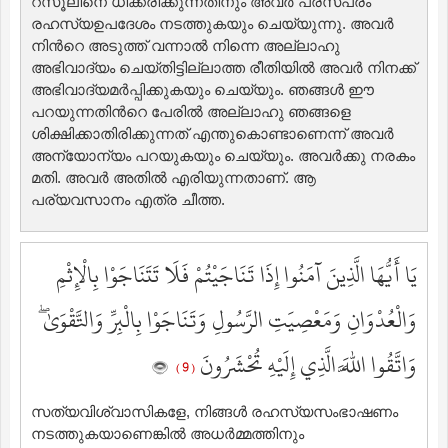
റസൂലിനെ ധിക്കരിക്കുന്നതിനും അവര്‍ പരസ്പരം
രഹസ്യഉപദേശം നടത്തുകയും ചെയ്യുന്നു. അവര്‍
നിന്‍റെ അടുത്ത് വന്നാല്‍ നിന്നെ അല്ലാഹു
അഭിവാദ്യം ചെയ്തിട്ടില്ലാത്ത രീതിയില്‍ അവര്‍ നിനക്ക്
അഭിവാദ്യമര്‍പ്പിക്കുകയും ചെയ്യും. ഞങ്ങള്‍ ഈ
പറയുന്നതിന്‍റെ പേരില്‍ അല്ലാഹു ഞങ്ങളെ
ശിക്ഷിക്കാതിരിക്കുന്നത് എന്തുകൊണ്ടാണെന്ന് അവര്‍
അന്യോന്യം പറയുകയും ചെയ്യും. അവര്‍ക്കു നരകം
മതി. അവര്‍ അതില്‍ എരിയുന്നതാണ്‌. ആ
പര്യവസാനം എത്ര ചീത്ത.
يَا أَيُّهَا الَّذِينَ آمَنُوا إِذَا تَنَاجَيْتُمْ فَلَا تَتَنَاجَوْا بِالْإِثْمِ
وَالْعُدْوَانِ وَمَعْصِيَتِ الرَّسُولِ وَتَنَاجَوْا بِالْبِرِّ وَالتَّقْوَىٰ ۖ
وَاتَّقُوا اللَّهَ الَّذِي إِلَيْهِ تُحْشَرُونَ
( 9 )
സത്യവിശ്വാസികളേ, നിങ്ങള്‍ രഹസ്യസംഭാഷണം
നടത്തുകയാണെങ്കില്‍ അധര്‍മ്മത്തിനും