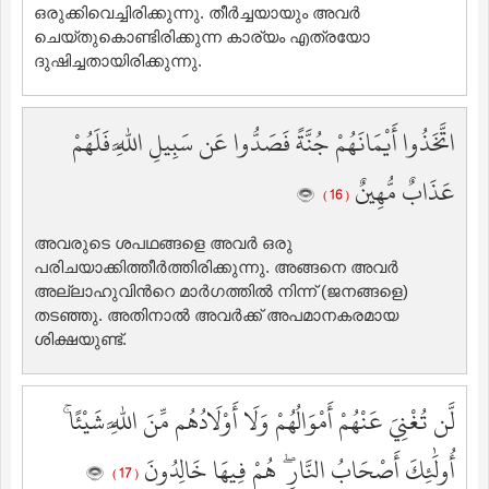
ഒരുക്കിവെച്ചിരിക്കുന്നു. തീര്‍ച്ചയായും അവര്‍
ചെയ്തുകൊണ്ടിരിക്കുന്ന കാര്യം എത്രയോ
ദുഷിച്ചതായിരിക്കുന്നു.
اتَّخَذُوا أَيْمَانَهُمْ جُنَّةً فَصَدُّوا عَن سَبِيلِ اللَّهِ فَلَهُمْ
عَذَابٌ مُّهِينٌ
( 16 )
അവരുടെ ശപഥങ്ങളെ അവര്‍ ഒരു
പരിചയാക്കിത്തീര്‍ത്തിരിക്കുന്നു. അങ്ങനെ അവര്‍
അല്ലാഹുവിന്‍റെ മാര്‍ഗത്തില്‍ നിന്ന് (ജനങ്ങളെ)
തടഞ്ഞു. അതിനാല്‍ അവര്‍ക്ക് അപമാനകരമായ
ശിക്ഷയുണ്ട്‌.
لَّن تُغْنِيَ عَنْهُمْ أَمْوَالُهُمْ وَلَا أَوْلَادُهُم مِّنَ اللَّهِ شَيْئًا ۚ
أُولَٰئِكَ أَصْحَابُ النَّارِ ۖ هُمْ فِيهَا خَالِدُونَ
( 17 )