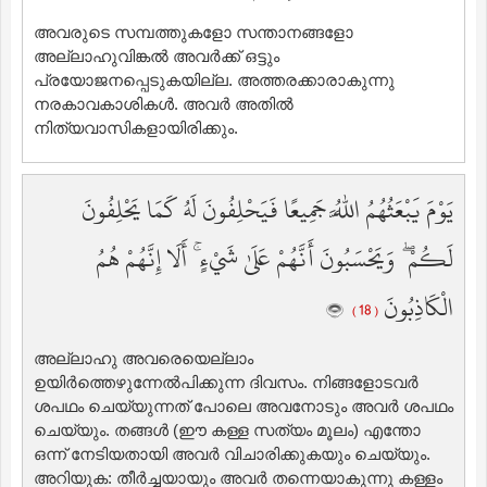
അവരുടെ സമ്പത്തുകളോ സന്താനങ്ങളോ
അല്ലാഹുവിങ്കല്‍ അവര്‍ക്ക് ഒട്ടും
പ്രയോജനപ്പെടുകയില്ല. അത്തരക്കാരാകുന്നു
നരകാവകാശികള്‍. അവര്‍ അതില്‍
നിത്യവാസികളായിരിക്കും.
يَوْمَ يَبْعَثُهُمُ اللَّهُ جَمِيعًا فَيَحْلِفُونَ لَهُ كَمَا يَحْلِفُونَ
لَكُمْ ۖ وَيَحْسَبُونَ أَنَّهُمْ عَلَىٰ شَيْءٍ ۚ أَلَا إِنَّهُمْ هُمُ
الْكَاذِبُونَ
( 18 )
അല്ലാഹു അവരെയെല്ലാം
ഉയിര്‍ത്തെഴുന്നേല്‍പിക്കുന്ന ദിവസം. നിങ്ങളോടവര്‍
ശപഥം ചെയ്യുന്നത് പോലെ അവനോടും അവര്‍ ശപഥം
ചെയ്യും. തങ്ങള്‍ (ഈ കള്ള സത്യം മൂലം) എന്തോ
ഒന്ന് നേടിയതായി അവര്‍ വിചാരിക്കുകയും ചെയ്യും.
അറിയുക: തീര്‍ച്ചയായും അവര്‍ തന്നെയാകുന്നു കള്ളം