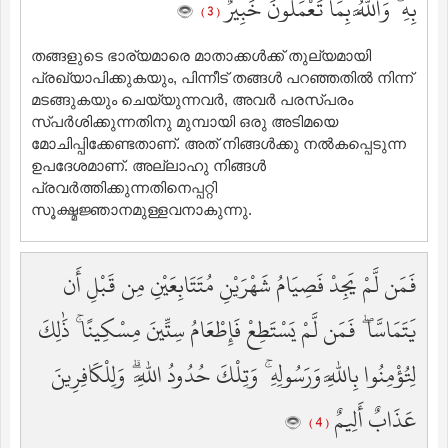
بِهِ ۚ وَاللَّهُ بِمَا تَعْمَلُونَ خَبِيرٌ
( 3 )
തങ്ങളുടെ ഭാര്യമാരെ മാതാക്കള്‍ക്ക് തുല്യമായി
പ്രഖ്യാപിക്കുകയും, പിന്നീട് തങ്ങള്‍ പറഞ്ഞതില്‍ നിന്ന്
മടങ്ങുകയും ചെയ്യുന്നവര്‍, അവര്‍ പരസ്പരം
സ്പര്‍ശിക്കുന്നതിനു മുമ്പായി ഒരു അടിമയെ
മോചിപ്പിക്കേണ്ടതാണ്‌. അത് നിങ്ങള്‍ക്കു നല്‍കപ്പെടുന്ന
ഉപദേശമാണ്‌. അല്ലാഹു നിങ്ങള്‍
പ്രവര്‍ത്തിക്കുന്നതിനെപ്പറ്റി
സൂക്ഷ്മജ്ഞാനമുള്ളവനാകുന്നു.
فَمَن لَّمْ يَجِدْ فَصِيَامُ شَهْرَيْنِ مُتَتَابِعَيْنِ مِن قَبْلِ أَن
يَتَمَاسَّا ۖ فَمَن لَّمْ يَسْتَطِعْ فَإِطْعَامُ سِتِّينَ مِسْكِينًا ۚ ذَٰلِكَ
لِتُؤْمِنُوا بِاللَّهِ وَرَسُولِهِ ۚ وَتِلْكَ حُدُودُ اللَّهِ ۗ وَلِلْكَافِرِينَ
عَذَابٌ أَلِيمٌ
( 4 )