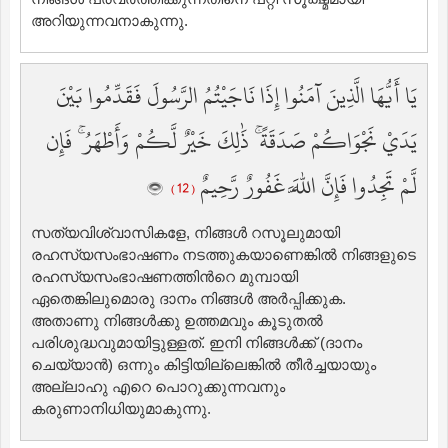
അറിയുന്നവനാകുന്നു.
يَا أَيُّهَا الَّذِينَ آمَنُوا إِذَا نَاجَيْتُمُ الرَّسُولَ فَقَدِّمُوا بَيْنَ
يَدَيْ نَجْوَاكُمْ صَدَقَةً ۚ ذَٰلِكَ خَيْرٌ لَّكُمْ وَأَطْهَرُ ۚ فَإِن
لَّمْ تَجِدُوا فَإِنَّ اللَّهَ غَفُورٌ رَّحِيمٌ
( 12 )
സത്യവിശ്വാസികളേ, നിങ്ങള്‍ റസൂലുമായി
രഹസ്യസംഭാഷണം നടത്തുകയാണെങ്കില്‍ നിങ്ങളുടെ
രഹസ്യസംഭാഷണത്തിന്‍റെ മുമ്പായി
ഏതെങ്കിലുമൊരു ദാനം നിങ്ങള്‍ അര്‍പ്പിക്കുക.
അതാണു നിങ്ങള്‍ക്കു ഉത്തമവും കൂടുതല്‍
പരിശുദ്ധവുമായിട്ടുള്ളത്‌. ഇനി നിങ്ങള്‍ക്ക് (ദാനം
ചെയ്യാന്‍) ഒന്നും കിട്ടിയില്ലെങ്കില്‍ തീര്‍ച്ചയായും
അല്ലാഹു എറെ പൊറുക്കുന്നവനും
കരുണാനിധിയുമാകുന്നു.