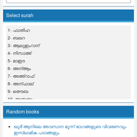
Select surah
1- ഫാതിഹ
2- ബഖറ
3- ആലുഇംറാന്
4- നിസാഅ്
5- മാഇദ
6- അന്ആം
7- അഅ്റാഫ്
8- അന്ഫാല്
9- തൌബ
10- യൂനുസ
11- ഹൂദ്
Random books
12- യൂസുഫ്
13- റഅ്ദ്
ഖുര്‍’ആനിലെ അവസാന മൂന്ന് ഭാഗങ്ങളുടെ വിവരണവും
14- ഇബ്റാഹീം
ഇസ്‌ലാമിക പാഠങ്ങളും