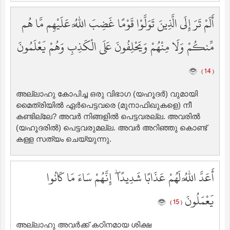
أَلَمْ تَرَ إِلَى الَّذِينَ تَوَلَّوْا قَوْمًا غَضِبَ اللَّهُ عَلَيْهِم مَّا هُم
مِّنكُمْ وَلَا مِنْهُمْ وَيَحْلِفُونَ عَلَى الْكَذِبِ وَهُمْ يَعْلَمُونَ
( 14 )
അല്ലാഹു കോപിച്ച ഒരു വിഭാഗ (യഹൂദര്‍) വുമായി
മൈത്രിയില്‍ ഏര്‍പെട്ടവരെ (മുനാഫിഖുകളെ) നീ
കണ്ടില്ലേ? അവര്‍ നിങ്ങളില്‍ പെട്ടവരല്ല. അവരില്‍
(യഹൂദരില്‍) പെട്ടവരുമല്ല. അവര്‍ അറിഞ്ഞു കൊണ്ട്
കള്ള സത്യം ചെയ്യുന്നു.
أَعَدَّ اللَّهُ لَهُمْ عَذَابًا شَدِيدًا ۖ إِنَّهُمْ سَاءَ مَا كَانُوا
يَعْمَلُونَ
( 15 )
അല്ലാഹു അവര്‍ക്ക് കഠിനമായ ശിക്ഷ