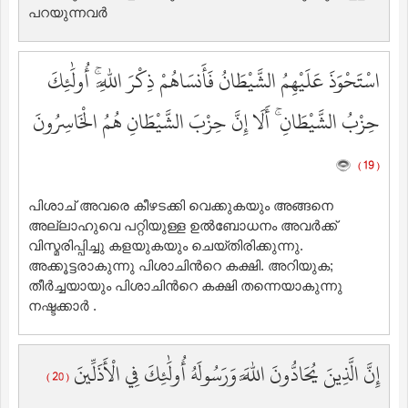
പറയുന്നവര്‍
اسْتَحْوَذَ عَلَيْهِمُ الشَّيْطَانُ فَأَنسَاهُمْ ذِكْرَ اللَّهِ ۚ أُولَٰئِكَ
حِزْبُ الشَّيْطَانِ ۚ أَلَا إِنَّ حِزْبَ الشَّيْطَانِ هُمُ الْخَاسِرُونَ
( 19 )
പിശാച് അവരെ കീഴടക്കി വെക്കുകയും അങ്ങനെ
അല്ലാഹുവെ പറ്റിയുള്ള ഉല്‍ബോധനം അവര്‍ക്ക്
വിസ്മരിപ്പിച്ചു കളയുകയും ചെയ്തിരിക്കുന്നു.
അക്കൂട്ടരാകുന്നു പിശാചിന്‍റെ കക്ഷി. അറിയുക;
തീര്‍ച്ചയായും പിശാചിന്‍റെ കക്ഷി തന്നെയാകുന്നു
നഷ്ടക്കാര്‍ .
إِنَّ الَّذِينَ يُحَادُّونَ اللَّهَ وَرَسُولَهُ أُولَٰئِكَ فِي الْأَذَلِّينَ
( 20 )