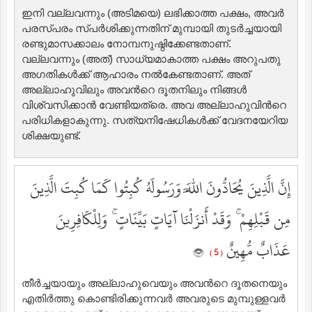
ഇനി വല്ലവന്നും (അടിമയെ) ലഭിക്കാത്ത പക്ഷം, അവര്‍
പരസ്പരം സ്പര്‍ശിക്കുന്നതിന് മുമ്പായി തുടര്‍ച്ചയായി
രണ്ടുമാസക്കാലം നോമ്പനുഷ്ഠിക്കേണ്ടതാണ്‌.
വല്ലവന്നും (അത്‌) സാധ്യമാകാത്ത പക്ഷം അറുപതു
അഗതികള്‍ക്ക് ആഹാരം നല്‍കേണ്ടതാണ്‌. അത്
അല്ലാഹുവിലും അവന്‍റെ ദൂതനിലും നിങ്ങള്‍
വിശ്വസിക്കാന്‍ വേണ്ടിയത്രെ. അവ അല്ലാഹുവിന്‍റെ
പരിധികളാകുന്നു. സത്യനിഷേധികള്‍ക്ക് വേദനയേറിയ
ശിക്ഷയുണ്ട്‌.
إِنَّ الَّذِينَ يُحَادُّونَ اللَّهَ وَرَسُولَهُ كُبِتُوا كَمَا كُبِتَ الَّذِينَ
مِن قَبْلِهِمْ ۚ وَقَدْ أَنزَلْنَا آيَاتٍ بَيِّنَاتٍ ۚ وَلِلْكَافِرِينَ
عَذَابٌ مُّهِينٌ
( 5 )
തീര്‍ച്ചയായും അല്ലാഹുവെയും അവന്‍റെ ദൂതനെയും
എതിര്‍ത്തു കൊണ്ടിരിക്കുന്നവര്‍ അവരുടെ മുമ്പുള്ളവര്‍