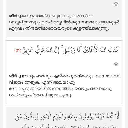
തീര്‍ച്ചയായും അല്ലാഹുവോടും അവന്‍റെ
റസൂലിനോടും എതിര്‍ത്തുനില്‍ക്കുന്നവരാരോ അക്കൂട്ടര്‍
ഏറ്റവും നിന്ദ്യന്‍മാരായവരുടെ കൂട്ടത്തിലാകുന്നു.
كَتَبَ اللَّهُ لَأَغْلِبَنَّ أَنَا وَرُسُلِي ۚ إِنَّ اللَّهَ قَوِيٌّ عَزِيزٌ
( 21 )
തീര്‍ച്ചയായും ഞാനും എന്‍റെ ദൂതന്‍മാരും തന്നെയാണ്
വിജയം നേടുക. എന്ന് അല്ലാഹു
രേഖപ്പെടുത്തിയിരിക്കുന്നു. തീര്‍ച്ചയായും അല്ലാഹു
ശക്തനും പ്രതാപിയുമാകുന്നു.
لَّا تَجِدُ قَوْمًا يُؤْمِنُونَ بِاللَّهِ وَالْيَوْمِ الْآخِرِ يُوَادُّونَ مَنْ