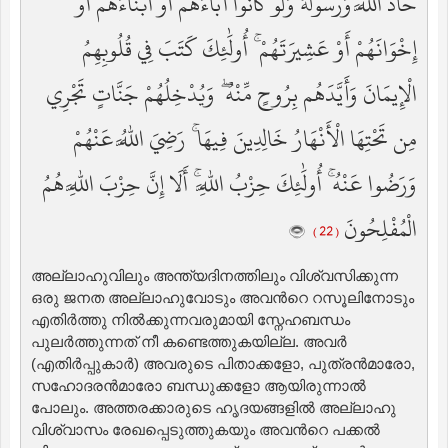
حَادَّ اللَّهَ وَرَسُولَهُ وَلَوْ كَانُوا آبَاءَهُمْ أَوْ أَبْنَاءَهُمْ أَوْ
إِخْوَانَهُمْ أَوْ عَشِيرَتَهُمْ ۚ أُولَٰئِكَ كَتَبَ فِي قُلُوبِهِمُ
الْإِيمَانَ وَأَيَّدَهُم بِرُوحٍ مِّنْهُ ۖ وَيُدْخِلُهُمْ جَنَّاتٍ تَجْرِي
مِن تَحْتِهَا الْأَنْهَارُ خَالِدِينَ فِيهَا ۚ رَضِيَ اللَّهُ عَنْهُمْ
وَرَضُوا عَنْهُ ۚ أُولَٰئِكَ حِزْبُ اللَّهِ ۚ أَلَا إِنَّ حِزْبَ اللَّهِ هُمُ
الْمُفْلِحُونَ
( 22 )
അല്ലാഹുവിലും അന്ത്യദിനത്തിലും വിശ്വസിക്കുന്ന
ഒരു ജനത അല്ലാഹുവോടും അവന്‍റെ റസൂലിനോടും
എതിര്‍ത്തു നില്‍ക്കുന്നവരുമായി സ്നേഹബന്ധം
പുലര്‍ത്തുന്നത് നീ കണ്ടെത്തുകയില്ല. അവര്‍
(എതിര്‍പ്പുകാര്‍) അവരുടെ പിതാക്കളോ, പുത്രന്‍മാരോ,
സഹോദരന്‍മാരോ ബന്ധുക്കളോ ആയിരുന്നാല്‍
പോലും. അത്തരക്കാരുടെ ഹൃദയങ്ങളില്‍ അല്ലാഹു
വിശ്വാസം രേഖപ്പെടുത്തുകയും അവന്‍റെ പക്കല്‍