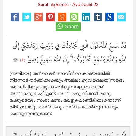
Surah മുജാദല - Aya count 22
قَدْ سَمِعَ اللَّهُ قَوْلَ الَّتِي تُجَادِلُكَ فِي زَوْجِهَا وَتَشْتَكِي إِلَى
اللَّهِ وَاللَّهُ يَسْمَعُ تَحَاوُرَكُمَا ۚ إِنَّ اللَّهَ سَمِيعٌ بَصِيرٌ
( 1 )
(നബിയേ,) തന്‍റെ ഭര്‍ത്താവിന്‍റെ കാര്യത്തില്‍
നിന്നോട് തര്‍ക്കിക്കുകയും അല്ലാഹുവിങ്കലേക്ക് സങ്കടം
ബോധിപ്പിക്കുകയും ചെയ്യുന്നവളുടെ വാക്ക്
അല്ലാഹു കേട്ടിട്ടുണ്ട്‌. അല്ലാഹു നിങ്ങള്‍ രണ്ടു
പേരുടെയും സംഭാഷണം കേട്ടുകൊണ്ടിരിക്കുകയാണ്‌.
തീര്‍ച്ചയായും അല്ലാഹു എല്ലാം കേള്‍ക്കുന്നവനും
കാണുന്നവനുമാണ്‌.