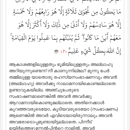
مَا يَكُونُ مِن نَّجْوَىٰ ثَلَاثَةٍ إِلَّا هُوَ رَابِعُهُمْ وَلَا خَمْسَةٍ
إِلَّا هُوَ سَادِسُهُمْ وَلَا أَدْنَىٰ مِن ذَٰلِكَ وَلَا أَكْثَرَ إِلَّا هُوَ
مَعَهُمْ أَيْنَ مَا كَانُوا ۖ ثُمَّ يُنَبِّئُهُم بِمَا عَمِلُوا يَوْمَ الْقِيَامَةِ ۚ
إِنَّ اللَّهَ بِكُلِّ شَيْءٍ عَلِيمٌ
( 7 )
ആകാശങ്ങളിലുള്ളതും ഭൂമിയിലുള്ളതും അല്ലാഹു
അറിയുന്നുണ്ടെന്ന് നീ കാണുന്നില്ലേ? മൂന്നു പേര്‍
തമ്മിലുള്ള യാതൊരു രഹസ്യസംഭാഷണവും അവന്‍
(അല്ലാഹു) അവര്‍ക്കു നാലാമനായികൊണ്ടല്ലാതെ
ഉണ്ടാവുകയില്ല. അഞ്ചുപേരുടെ
സംഭാഷണമാണെങ്കില്‍ അവന്‍ അവര്‍ക്കു
ആറാമനായികൊണ്ടുമല്ലാതെ. അതിനെക്കാള്‍
കുറഞ്ഞവരുടെയോ, കൂടിയവരുടെയോ (സംഭാഷണം)
ആണെങ്കില്‍ അവര്‍ എവിടെയായിരുന്നാലും അവന്‍
അവരോടൊപ്പമുണ്ടായിട്ടല്ലാതെ. പിന്നീട്
ഉയിര്‍ത്തെഴുന്നേല്‍പിന്‍റെ നാളില്‍, അവര്‍