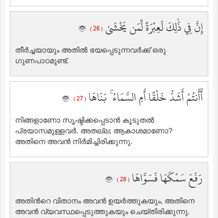
إِنَّ فِي ذَٰلِكَ لَعِبْرَةً لِّمَن يَخْشَىٰ
( 26 )
തീര്‍ച്ചയായും അതില്‍ ഭയപ്പെടുന്നവര്‍ക്ക് ഒരു
ഗുണപാഠമുണ്ട്‌.
أَأَنتُمْ أَشَدُّ خَلْقًا أَمِ السَّمَاءُ ۚ بَنَاهَا
( 27 )
നിങ്ങളാണോ സൃഷ്ടിക്കപ്പെടാന്‍ കൂടുതല്‍
പ്രയാസമുള്ളവര്‍. അതല്ല; ആകാശമാണോ?
അതിനെ അവന്‍ നിര്‍മിച്ചിരിക്കുന്നു.
رَفَعَ سَمْكَهَا فَسَوَّاهَا
( 28 )
അതിന്‍റെ വിതാനം അവന്‍ ഉയര്‍ത്തുകയും, അതിനെ
അവന്‍ വ്യവസ്ഥപ്പെടുത്തുകയും ചെയ്തിരിക്കുന്നു.