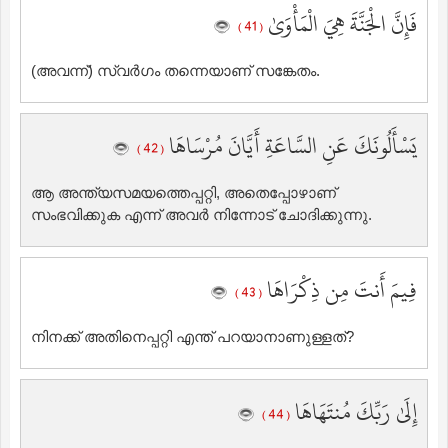
فَإِنَّ الْجَنَّةَ هِيَ الْمَأْوَىٰ
( 41 )
(അവന്ന്‌) സ്വര്‍ഗം തന്നെയാണ് സങ്കേതം.
يَسْأَلُونَكَ عَنِ السَّاعَةِ أَيَّانَ مُرْسَاهَا
( 42 )
ആ അന്ത്യസമയത്തെപ്പറ്റി, അതെപ്പോഴാണ്
സംഭവിക്കുക എന്ന് അവര്‍ നിന്നോട് ചോദിക്കുന്നു.
فِيمَ أَنتَ مِن ذِكْرَاهَا
( 43 )
നിനക്ക് അതിനെപ്പറ്റി എന്ത് പറയാനാണുള്ളത്‌?
إِلَىٰ رَبِّكَ مُنتَهَاهَا
( 44 )