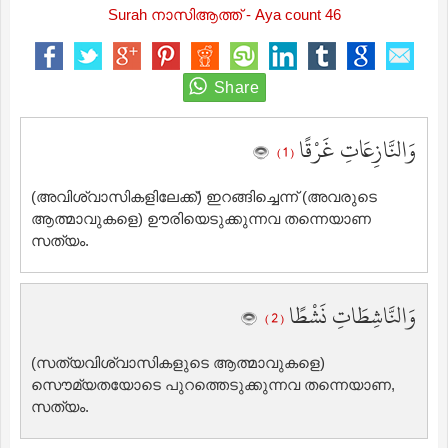
Surah നാസിആത്ത് - Aya count 46
وَالنَّازِعَاتِ غَرْقًا
( 1 )
(അവിശ്വാസികളിലേക്ക്‌) ഇറങ്ങിച്ചെന്ന് (അവരുടെ
ആത്മാവുകളെ) ഊരിയെടുക്കുന്നവ തന്നെയാണ
സത്യം.
وَالنَّاشِطَاتِ نَشْطًا
( 2 )
(സത്യവിശ്വാസികളുടെ ആത്മാവുകളെ)
സൌമ്യതയോടെ പുറത്തെടുക്കുന്നവ തന്നെയാണ,
സത്യം.