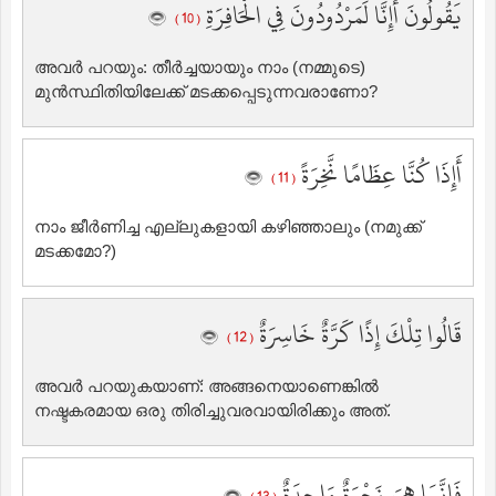
يَقُولُونَ أَإِنَّا لَمَرْدُودُونَ فِي الْحَافِرَةِ
( 10 )
അവര്‍ പറയും: തീര്‍ച്ചയായും നാം (നമ്മുടെ)
മുന്‍സ്ഥിതിയിലേക്ക് മടക്കപ്പെടുന്നവരാണോ?
أَإِذَا كُنَّا عِظَامًا نَّخِرَةً
( 11 )
നാം ജീര്‍ണിച്ച എല്ലുകളായി കഴിഞ്ഞാലും (നമുക്ക്
മടക്കമോ?)
قَالُوا تِلْكَ إِذًا كَرَّةٌ خَاسِرَةٌ
( 12 )
അവര്‍ പറയുകയാണ്‌: അങ്ങനെയാണെങ്കില്‍
നഷ്ടകരമായ ഒരു തിരിച്ചുവരവായിരിക്കും അത്‌.
فَإِنَّمَا هِيَ زَجْرَةٌ وَاحِدَةٌ