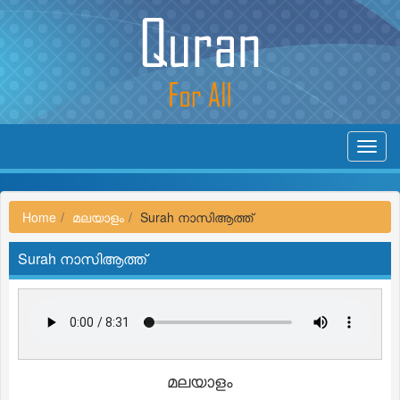
Toggl
navig
Home
മലയാളം
Surah നാസിആത്ത്
Surah നാസിആത്ത്
മലയാളം