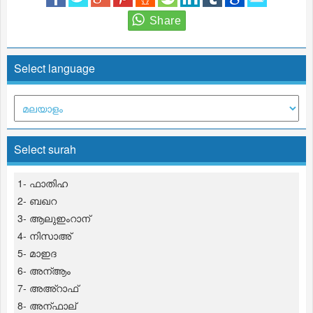
Select language
Select surah
1- ഫാതിഹ
2- ബഖറ
3- ആലുഇംറാന്
4- നിസാഅ്
5- മാഇദ
6- അന്ആം
7- അഅ്റാഫ്
8- അന്ഫാല്