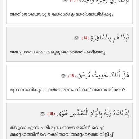
( 13 )
അത് ഒരേയൊരു ഘോരശബ്ദം മാത്രമായിരിക്കും.
فَإِذَا هُم بِالسَّاهِرَةِ
( 14 )
അപ്പോഴതാ അവര്‍ ഭൂമുഖത്തെത്തിക്കഴിഞ്ഞു.
هَلْ أَتَاكَ حَدِيثُ مُوسَىٰ
( 15 )
മൂസാനബിയുടെ വര്‍ത്തമാനം നിനക്ക് വന്നെത്തിയോ?
إِذْ نَادَاهُ رَبُّهُ بِالْوَادِ الْمُقَدَّسِ طُوًى
( 16 )
ത്വുവാ എന്ന പരിശുദ്ധ താഴ്‌വരയില്‍ വെച്ച്
അദ്ദേഹത്തിന്‍റെ രക്ഷിതാവ് അദ്ദേഹത്തെ വിളിച്ച്