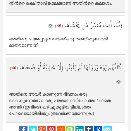
നിന്‍റെ രക്ഷിതാവിങ്കലേക്കാണ് അതിന്‍റെ കലാശം.
إِنَّمَا أَنتَ مُنذِرُ مَن يَخْشَاهَا
( 45 )
അതിനെ ഭയപ്പെടുന്നവര്‍ക്ക് ഒരു താക്കീതുകാരന്‍
മാത്രമാണ് നീ.
كَأَنَّهُمْ يَوْمَ يَرَوْنَهَا لَمْ يَلْبَثُوا إِلَّا عَشِيَّةً أَوْ ضُحَاهَا
( 46 )
അതിനെ അവര്‍ കാണുന്ന ദിവസം ഒരു
വൈകുന്നേരമോ ഒരു പ്രഭാതത്തിലോ അല്ലാതെ
അവര്‍ (ഇവിടെ) കഴിച്ചുകൂട്ടിയിട്ടില്ലാത്ത
പോലെയായിരിക്കും (അവര്‍ക്ക് തോന്നുക.)