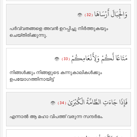
وَالْجِبَالَ أَرْسَاهَا
( 32 )
പര്‍വ്വതങ്ങളെ അവന്‍ ഉറപ്പിച്ചു നിര്‍ത്തുകയും
ചെയ്തിരിക്കുന്നു.
مَتَاعًا لَّكُمْ وَلِأَنْعَامِكُمْ
( 33 )
നിങ്ങള്‍ക്കും നിങ്ങളുടെ കന്നുകാലികള്‍ക്കും
ഉപയോഗത്തിനായിട്ട്‌
فَإِذَا جَاءَتِ الطَّامَّةُ الْكُبْرَىٰ
( 34 )
എന്നാല്‍ ആ മഹാ വിപത്ത് വരുന്ന സന്ദര്‍ഭം.