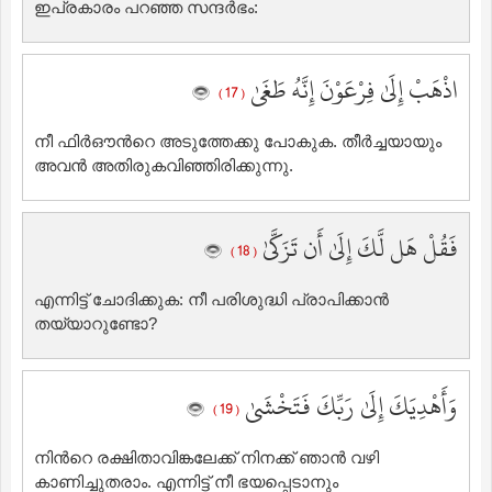
ഇപ്രകാരം പറഞ്ഞ സന്ദര്‍ഭം:
اذْهَبْ إِلَىٰ فِرْعَوْنَ إِنَّهُ طَغَىٰ
( 17 )
നീ ഫിര്‍ഔന്‍റെ അടുത്തേക്കു പോകുക. തീര്‍ച്ചയായും
അവന്‍ അതിരുകവിഞ്ഞിരിക്കുന്നു.
فَقُلْ هَل لَّكَ إِلَىٰ أَن تَزَكَّىٰ
( 18 )
എന്നിട്ട് ചോദിക്കുക: നീ പരിശുദ്ധി പ്രാപിക്കാന്‍
തയ്യാറുണ്ടോ?
وَأَهْدِيَكَ إِلَىٰ رَبِّكَ فَتَخْشَىٰ
( 19 )
നിന്‍റെ രക്ഷിതാവിങ്കലേക്ക് നിനക്ക് ഞാന്‍ വഴി
കാണിച്ചുതരാം. എന്നിട്ട് നീ ഭയപ്പെടാനും