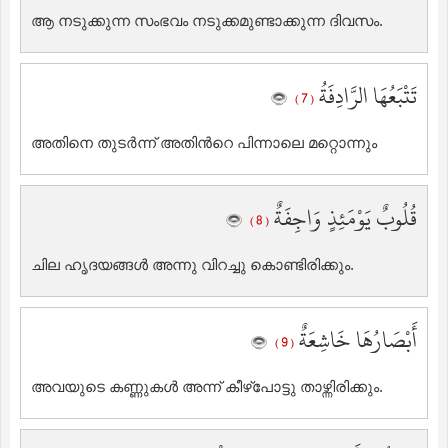
ആ നടുക്കുന്ന സംഭവം നടുക്കമുണ്ടാക്കുന്ന ദിവസം.
تَتْبَعُهَا الرَّادِفَةُ
( 7 )
അതിനെ തുടര്‍ന്ന് അതിന്‍റെ പിന്നാലെ മറ്റൊന്നും
قُلُوبٌ يَوْمَئِذٍ وَاجِفَةٌ
( 8 )
ചില ഹൃദയങ്ങള്‍ അന്നു വിറച്ചു കൊണ്ടിരിക്കും.
أَبْصَارُهَا خَاشِعَةٌ
( 9 )
അവയുടെ കണ്ണുകള്‍ അന്ന് കീഴ്പോട്ടു താഴ്ന്നിരിക്കും.