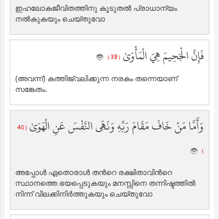
ഇഹലോകജീവിതത്തിനു കൂടുതല്‍ പ്രാധാന്യം
നല്‍കുകയും ചെയ്തുവോ
فَإِنَّ الْجَحِيمَ هِيَ الْمَأْوَىٰ
( 39 )
(അവന്ന്‌) കത്തിജ്വലിക്കുന്ന നരകം തന്നെയാണ്
സങ്കേതം.
وَأَمَّا مَنْ خَافَ مَقَامَ رَبِّهِ وَنَهَى النَّفْسَ عَنِ الْهَوَىٰ
( 40
)
അപ്പോള്‍ ഏതൊരാള്‍ തന്‍റെ രക്ഷിതാവിന്‍റെ
സ്ഥാനത്തെ ഭയപ്പെടുകയും മനസ്സിനെ തന്നിഷ്ടത്തില്‍
നിന്ന് വിലക്കിനിര്‍ത്തുകയും ചെയ്തുവോ