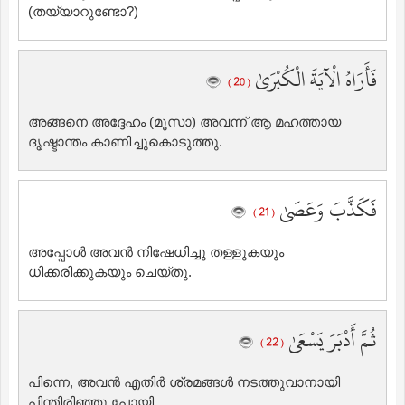
(തയ്യാറുണ്ടോ?)
فَأَرَاهُ الْآيَةَ الْكُبْرَىٰ
( 20 )
അങ്ങനെ അദ്ദേഹം (മൂസാ) അവന്ന് ആ മഹത്തായ
ദൃഷ്ടാന്തം കാണിച്ചുകൊടുത്തു.
فَكَذَّبَ وَعَصَىٰ
( 21 )
അപ്പോള്‍ അവന്‍ നിഷേധിച്ചു തള്ളുകയും
ധിക്കരിക്കുകയും ചെയ്തു.
ثُمَّ أَدْبَرَ يَسْعَىٰ
( 22 )
പിന്നെ, അവന്‍ എതിര്‍ ശ്രമങ്ങള്‍ നടത്തുവാനായി
പിന്തിരിഞ്ഞു പോയി.