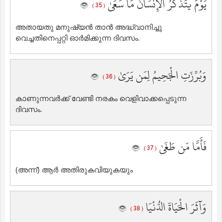
يَوْمَ يَتَذَكَّرُ الْإِنسَانُ مَا سَعَىٰ
( 35 )
അതായതു മനുഷ്യന്‍ താന്‍ അദ്ധ്വാനിച്ചു
വെച്ചതിനെപ്പറ്റി ഓര്‍മിക്കുന്ന ദിവസം.
وَبُرِّزَتِ الْجَحِيمُ لِمَن يَرَىٰ
( 36 )
കാണുന്നവര്‍ക്ക് വേണ്ടി നരകം വെളിവാക്കപ്പെടുന്ന
ദിവസം.
فَأَمَّا مَن طَغَىٰ
( 37 )
(അന്ന്‌) ആര്‍ അതിരുകവിയുകയും
وَآثَرَ الْحَيَاةَ الدُّنْيَا
( 38 )