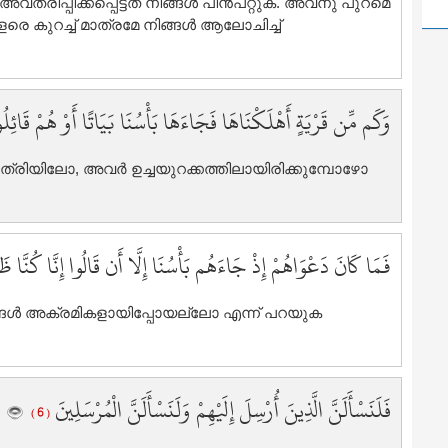
ി അവതരിപ്പിക്കപ്പെട്ടത് നിങ്ങള്‍ പിന്‍പറ്റുക. അവനു പുറമെ
1
 വളരെ കുറച്ച് മാത്രമേ നിങ്ങള്‍ ആലോചിച്ച്
2
2
2
2
وَكَم مِّن قَرْيَةٍ أَهْلَكْنَاهَا فَجَاءَهَا بَأْسُنَا بَيَاتًا أَوْ هُمْ قَائِل
2
2
 രാത്രിയിലോ, അവര്‍ ഉച്ചയുറക്കത്തിലായിരിക്കുമ്പോഴോ
2
2
2
فَمَا كَانَ دَعْوَاهُمْ إِذْ جَاءَهُم بَأْسُنَا إِلَّا أَن قَالُوا إِنَّا كُنَّا ظ
2
3
3
 ഞങ്ങള്‍ അക്രമികളായിപ്പോയല്ലോ എന്ന് പറയുക
3
3
3
فَلَنَسْأَلَنَّ الَّذِينَ أُرْسِلَ إِلَيْهِمْ وَلَنَسْأَلَنَّ الْمُرْسَلِينَ
3
( 6 )
3