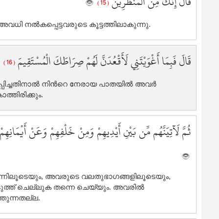
قَالَ إِنَّكَ مِنَ الْمُنظَرِينَ
( 15 )
9
9
വധി നല്‍കപ്പെട്ടവരുടെ കൂട്ടത്തിലാകുന്നു.
9
9
قَالَ فَبِمَا أَغْوَيْتَنِي لَأَقْعُدَنَّ لَهُمْ صِرَاطَكَ الْمُسْتَقِيمَ
9
( 16 )
9
9
പിച്ചതിനാല്‍ നിന്‍റെ നേരായ പാതയില്‍ അവര്‍
9
ത്തിരിക്കും.
9
1
ثُمَّ لَآتِيَنَّهُم مِّن بَيْنِ أَيْدِيهِمْ وَمِنْ خَلْفِهِمْ وَعَنْ أَيْمَانِهِ
1
1
1
1
പിന്നിലൂടെയും, അവരുടെ വലതുഭാഗങ്ങളിലൂടെയും,
1
്ത് ചെല്ലുക തന്നെ ചെയ്യും. അവരില്‍
1
തുന്നതല്ല.
1
1