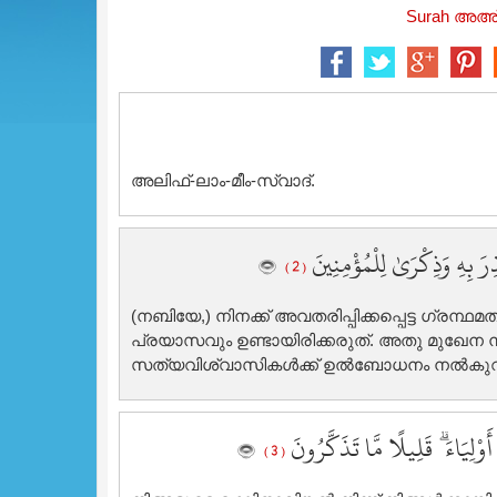
Surah അഅ്റ
അലിഫ്‌-ലാം-മീം-സ്വാദ്‌.
 بِهِ وَذِكْرَىٰ لِلْمُؤْمِنِينَ
( 2 )
(നബിയേ,) നിനക്ക് അവതരിപ്പിക്കപ്പെട്ട ഗ്രന്ഥമ
പ്രയാസവും ഉണ്ടായിരിക്കരുത്‌. അതു മുഖേന നീ
സത്യവിശ്വാസികള്‍ക്ക് ഉല്‍ബോധനം നല്‍കുവാ
وْلِيَاءَ ۗ قَلِيلًا مَّا تَذَكَّرُونَ
( 3 )