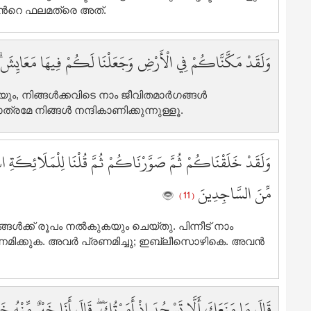
5
്‍റെ ഫലമത്രെ അത്‌.
5
5
وَلَقَدْ مَكَّنَّاكُمْ فِي الْأَرْضِ وَجَعَلْنَا لَكُمْ فِيهَا مَعَايِشَ 
5
5
6
ും, നിങ്ങള്‍ക്കവിടെ നാം ജീവിതമാര്‍ഗങ്ങള്‍
ത്രമേ നിങ്ങള്‍ നന്ദികാണിക്കുന്നുള്ളൂ.
6
6
6
وَلَقَدْ خَلَقْنَاكُمْ ثُمَّ صَوَّرْنَاكُمْ ثُمَّ قُلْنَا لِلْمَلَائِكَةِ
6
6
مِّنَ السَّاجِدِينَ
( 11 )
6
6
്ങള്‍ക്ക് രൂപം നല്‍കുകയും ചെയ്തു. പിന്നീട് നാം
6
ണമിക്കുക. അവര്‍ പ്രണമിച്ചു; ഇബ്ലീസൊഴികെ. അവന്‍
6
7
7
قَالَ مَا مَنَعَكَ أَلَّا تَسْجُدَ إِذْ أَمَرْتُكَ ۖ قَالَ أَنَا خَيْرٌ مِّنْهُ
7