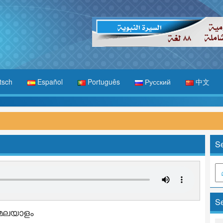
tsch
Español
Português
Русский
中文
Se
Se
മലയാളം