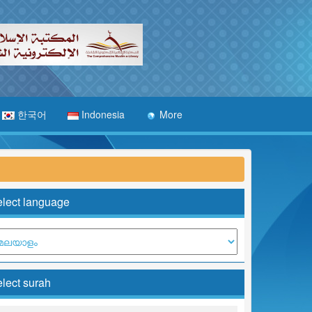
한국어
Indonesia
More
lect language
lect surah