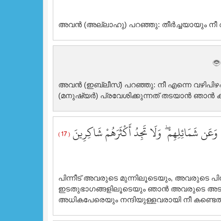
അവന്‍ (അല്ലാഹു) പറഞ്ഞു: തീര്‍ച്ചയായും നീ അ
അവന്‍ (ഇബ്ലീസ്‌) പറഞ്ഞു: നീ എന്നെ വഴിപിഴപ്
(മനുഷ്യര്‍) പ്രവേശിക്കുന്നത് തടയാന്‍ ഞാന്‍ കാ
مْ وَعَن شَمَائِلِهِمْ ۖ وَلَا تَجِدُ أَكْثَرَهُمْ شَاكِرِينَ
( 17 )
പിന്നീട് അവരുടെ മുന്നിലൂടെയും, അവരുടെ 
ഇടതുഭാഗങ്ങളിലൂടെയും ഞാന്‍ അവരുടെ അടുത
അധികപേരെയും നന്ദിയുള്ളവരായി നീ കണ്ടെത്