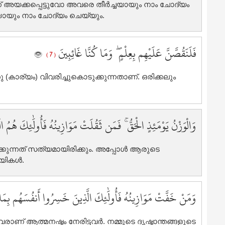
േക്ക് അയക്കപ്പെട്ടുവോ അവരെ തീര്‍ച്ചയായും നാം ചോദ്യം
3
്ചയായും നാം ചോദ്യം ചെയ്യും.
3
3
4
فَلَنَقُصَّنَّ عَلَيْهِم بِعِلْمٍ ۖ وَمَا كُنَّا غَائِبِينَ
( 7 )
4
4
 (കാര്യം) വിവരിച്ചുകൊടുക്കുന്നതാണ്‌. ഒരിക്കലും
4
4
4
4
وَالْوَزْنُ يَوْمَئِذٍ الْحَقُّ ۚ فَمَن ثَقُلَتْ مَوَازِينُهُ فَأُولَٰئِكَ هُمُ 
4
4
ാക്കുന്നത് സത്യമായിരിക്കും. അപ്പോള്‍ ആരുടെ
4
ികള്‍.
5
5
وَمَنْ خَفَّتْ مَوَازِينُهُ فَأُولَٰئِكَ الَّذِينَ خَسِرُوا أَنفُسَهُم بِمَا 
5
5
5
ആത്മനഷ്ടം നേരിട്ടവര്‍. നമ്മുടെ ദൃഷ്ടാന്തങ്ങളുടെ