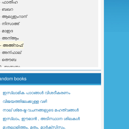
- ഫാതിഹ
- ബഖറ
- ആലുഇംറാന്
- നിസാഅ്
- മാഇദ
- അന്ആം
7- അഅ്റാഫ്
- അന്ഫാല്
9- തൌബ
0- യൂനുസ
1- ഹൂദ്
andom books
2- യൂസുഫ്
3- റഅ്ദ്
ഇസ്ലാമിക പാഠങ്ങള്‍ വിശദീകരണം
4- ഇബ്റാഹീം
വിജയത്തിലേക്കുള്ള വഴി
5- ഹിജ്റ്
6- നഹ് ല്
നാല് ശ്രേഷ്ഠ വചനങ്ങളുടെ മഹത്വങ്ങള്‍
7- ഇസ് റാഅ്
ഇസ്ലാം, ഈമാന്‍ , അടിസ്ഥാന ശിലകള്‍
8- കഹ്ഫ്
മുതലാളിത്തം, മതം, മാര്‍ക്സിസം.