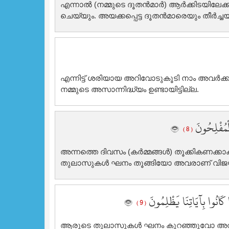
എന്നാല്‍ (നമ്മുടെ ദൂതന്‍മാര്‍) ആര്‍ക്കിടയില
ചെയ്യും. അയക്കപ്പെട്ട ദൂതന്‍മാരെയും തീര്‍ച
എന്നിട്ട് ശരിയായ അറിവോടുകൂടി നാം അവര്‍ക്കു
നമ്മുടെ അസാന്നിദ്ധ്യം ഉണ്ടായിട്ടില്ല.
الْمُفْلِحُونَ
( 8 )
അന്നത്തെ ദിവസം (കര്‍മ്മങ്ങള്‍) തൂക്കികണക്ക
തുലാസുകള്‍ ഘനം തൂങ്ങിയോ അവരാണ് വിജയ
كَانُوا بِآيَاتِنَا يَظْلِمُونَ
( 9 )
ആരുടെ തുലാസുകള്‍ ഘനം കുറഞ്ഞുവോ അവരാണ് 