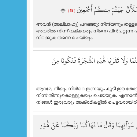
مْلَأَنَّ جَهَنَّمَ مِنكُمْ أَجْمَعِينَ
( 18 )
അവന്‍ (അല്ലാഹു) പറഞ്ഞു: നിന്ദ്യനും തള്ളപ്പെ
അവരില്‍ നിന്ന് വല്ലവരും നിന്നെ പിന്‍പറ്റുന
നിറക്കുക തന്നെ ചെയ്യും.
ا وَلَا تَقْرَبَا هَٰذِهِ الشَّجَرَةَ فَتَكُونَا مِنَ
ആദമേ, നീയും നിന്‍റെ ഇണയും കൂടി ഈ തോട്ടത്തി
നിന്ന് തിന്നുകൊള്ളുകയും ചെയ്യുക. എന്നാല്‍ 
നിങ്ങള്‍ ഇരുവരും അക്രമികളില്‍ പെട്ടവരായിര
 سَوْآتِهِمَا وَقَالَ مَا نَهَاكُمَا رَبُّكُمَا عَنْ هَٰذِهِ