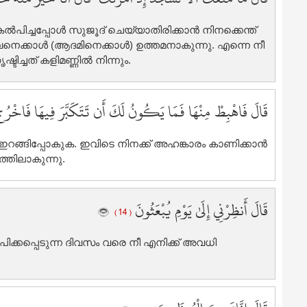
7
7
പിച്ചപ്പോള്‍ സുജൂദ് ചെയ്യാതിരിക്കാന്‍ നിനക്കെന്ത്
7
െക്കാള്‍ (ആദമിനെക്കാള്‍) ഉത്തമനാകുന്നു. എന്നെ നീ
ടിച്ചത് കളിമണ്ണില്‍ നിന്നും.
7
7
7
قَالَ فَاهْبِطْ مِنْهَا فَمَا يَكُونُ لَكَ أَن تَتَكَبَّرَ فِيهَا فَاخْرُ
7
ഇറങ്ങിപ്പോകുക. ഇവിടെ നിനക്ക് അഹങ്കാരം കാണിക്കാന്‍
8
ടത്തിലാകുന്നു.
8
8
8
قَالَ أَنظِرْنِي إِلَىٰ يَوْمِ يُبْعَثُونَ
( 14 )
8
8
‍പിക്കപ്പെടുന്ന ദിവസം വരെ നീ എനിക്ക് അവധി
8
8
8
9