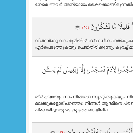
നേരെ അവര്‍ അന്യായം കൈക്കൊണ്ടിരുന്നതിന
ۗ قَلِيلًا مَّا تَشْكُرُونَ
( 10 )
നിങ്ങള്‍ക്കു നാം ഭൂമിയില്‍ സ്വാധീനം നല്‍കുകയ
ഏര്‍പെടുത്തുകയും ചെയ്തിരിക്കുന്നു. കുറച്ച് മാ
 اسْجُدُوا لِآدَمَ فَسَجَدُوا إِلَّا إِبْلِيسَ لَمْ يَكُن
തീര്‍ച്ചയായും നാം നിങ്ങളെ സൃഷ്ടിക്കുകയും, നിങ
മലക്കുകളോട് പറഞ്ഞു: നിങ്ങള്‍ ആദമിനെ പ്ര
പ്രണമിച്ചവരുടെ കൂട്ടത്തിലായില്ല.
 خَلَقْتَنِي مِن نَّارٍ وَخَلَقْتَهُ مِن طِينٍ