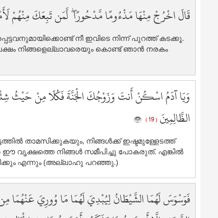
1
قَالَ اخْرُجْ مِنْهَا مَذْءُومًا مَّدْحُورًا ۖ لَّمَن تَبِعَكَ مِنْهُمْ لَأَ
1
1
ട്ടവനുമായിക്കൊണ്ട് നീ ഇവിടെ നിന്ന് പുറത്ത് കടക്കൂ.
1
്ന പക്ഷം നിങ്ങളെല്ലാവരെയും കൊണ്ട് ഞാന്‍ നരകം
1
1
وَيَا آدَمُ اسْكُنْ أَنتَ وَزَوْجُكَ الْجَنَّةَ فَكُلَا مِنْ حَيْثُ شِئْتُمَ
الظَّالِمِينَ
( 19 )
ല്‍ താമസിക്കുകയും, നിങ്ങള്‍ക്ക് ഇഷ്ടമുള്ളേടത്ത്
ഈ വൃക്ഷത്തെ നിങ്ങള്‍ സമീപിച്ചു പോകരുത്‌. എങ്കില്‍
ിക്കും എന്നും (അല്ലാഹു പറഞ്ഞു.)
فَوَسْوَسَ لَهُمَا الشَّيْطَانُ لِيُبْدِيَ لَهُمَا مَا وُورِيَ عَنْهُمَا مِن