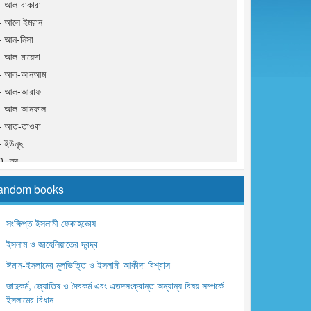
- আল-বাকারা
- আলে ইমরান
- আন-নিসা
- আল-মায়েদা
- আল-আনআম
- আল-আরাফ
- আল-আনফাল
- আত-তাওবা
- ইউনূছ
- হুদ
1- ইউসূফ
andom books
2- আর-রাদ
3- ইবরাহীম
সংক্ষিপ্ত ইসলামী ফেকাহকোষ
4- আল-হিজর
ইসলাম ও জাহেলিয়াতের দ্বন্দ্ব
5- আন-নাহল
6- আল- ইসরা
ঈমান-ইসলামের মূলভিত্তি ও ইসলামী আকীদা বিশ্বাস
7- আল-কাহাফ
জাদুকর্ম, জ্যোতিষ ও দৈবকর্ম এবং এতদসংক্রান্ত অন্যান্য বিষয় সম্পর্কে
8- মারইয়াম
ইসলামের বিধান