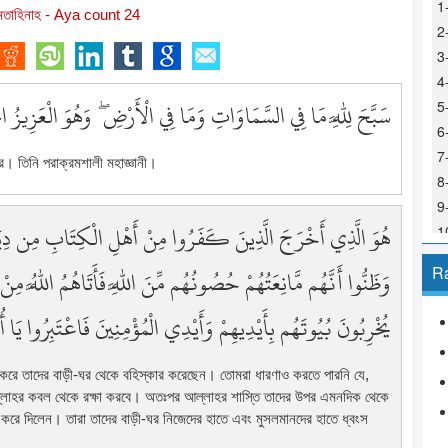
1
তাহিনাহ - Aya count 24
2
3
4
سَبَّحَ لِلَّهِ مَا فِي السَّمَاوَاتِ وَمَا فِي الْأَرْضِ ۖ وَهُوَ الْعَزِيزُ 
5
6
7
রে। তিনি পরাক্রমশালী মহাজ্ঞানী।
8
9
هُوَ الَّذِي أَخْرَجَ الَّذِينَ كَفَرُوا مِنْ أَهْلِ الْكِتَابِ مِن دِيَار ۖ
10
1
وَظَنُّوا أَنَّهُم مَّانِعَتُهُمْ حُصُونُهُم مِّنَ اللَّهِ فَأَتَاهُمُ اللَّهُ ۚ
R
1
1
يُخْرِبُونَ بُيُوتَهُم بِأَيْدِيهِمْ وَأَيْدِي الْمُؤْمِنِينَ فَاعْتَبِرُوا يَا 
1
1
 করে তাদের বাড়ী-ঘর থেকে বহিস্কার করেছেন। তোমরা ধারণাও করতে পারনি যে,
1
 আল্লাহর কবল থেকে রক্ষা করবে। অতঃপর আল্লাহর শাস্তি তাদের উপর এমনদিক থেকে
1
 করে দিলেন। তারা তাদের বাড়ী-ঘর নিজেদের হাতে এবং মুসলমানদের হাতে ধ্বংস
1