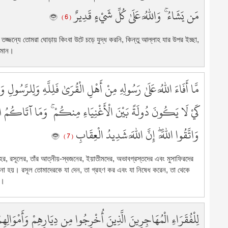
3
مَن يَشَاءُ ۚ وَاللَّهُ عَلَىٰ كُلِّ شَيْءٍ قَدِيرٌ
( 6 )
3
3
জ্জন্যে তোমরা ঘোড়ায় কিংবা উটে চড়ে যুদ্ধ করনি, কিন্তু আল্লাহ যার উপর ইচ্ছা,
4
িমান।
4
4
4
مَّا أَفَاءَ اللَّهُ عَلَىٰ رَسُولِهِ مِنْ أَهْلِ الْقُرَىٰ فَلِلَّهِ وَلِلرَّسُولِ 
4
كَيْ لَا يَكُونَ دُولَةً بَيْنَ الْأَغْنِيَاءِ مِنكُمْ ۚ وَمَا آتَاكُمُ  ۚ
4
46
وَاتَّقُوا اللَّهَ ۖ إِنَّ اللَّهَ شَدِيدُ الْعِقَابِ
4
( 7 )
4
4
র, রসূলের, তাঁর আত্নীয়-স্বজনের, ইয়াতীমদের, অভাবগ্রস্তদের এবং মুসাফিরদের
ভূত না হয়। রসূল তোমাদেরকে যা দেন, তা গ্রহণ কর এবং যা নিষেধ করেন, তা থেকে
5
া।
5
5
5
لِلْفُقَرَاءِ الْمُهَاجِرِينَ الَّذِينَ أُخْرِجُوا مِن دِيَارِهِمْ وَأَمْوَالِهِ
5