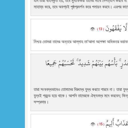
যদি তারা বহিস্কৃত হয়, তবে মুনাফিকরা তাদের সাথে দেশত্যাগ করবে ন
সাহায্য করে, তবে অবশ্যই পৃষ্ঠপ্রদর্শন করে পলায়ন করবে। এরপর কাফ
 لَّا يَفْقَهُونَ
( 13 )
নিশ্চয় তোমরা তাদের অন্তরে আল্লাহ তা’আলা অপেক্ষা অধিকতর ভয়াবহ
ُرٍ ۚ بَأْسُهُم بَيْنَهُمْ شَدِيدٌ ۚ تَحْسَبُهُمْ جَمِيعًا
তারা সংঘবদ্ধভাবেও তোমাদের বিরুদ্ধে যুদ্ধ করতে পারবে না। তারা যু
যুদ্ধই প্রচন্ড হয়ে থাকে। আপনি তাদেরকে ঐক্যবদ্ধ মনে করবেন; কিন্ত
সম্প্রদায়।
 عَذَابٌ أَلِيمٌ
( 15 )