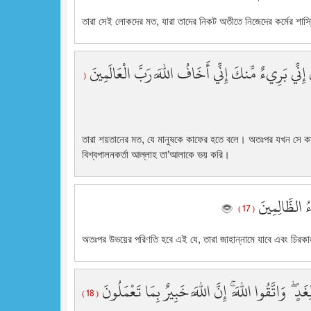
তারা সেই লোকদের মত, যারা তাদের নিকট অতীতে নিজেদের কর্মের শাস্
ِنِّي بَرِيءٌ مِّنكَ إِنِّي أَخَافُ اللَّهَ رَبَّ الْعَالَمِينَ
(
তারা শয়তানের মত, যে মানুষকে কাফের হতে বলে। অতঃপর যখন সে কা
বিশ্বপালনকর্তা আল্লাহ তা’আলাকে ভয় করি।
ءُ الظَّالِمِينَ
( 17 )
অতঃপর উভয়ের পরিণতি হবে এই যে, তারা জাহান্নামে যাবে এবং চির
َدٍ ۖ وَاتَّقُوا اللَّهَ ۚ إِنَّ اللَّهَ خَبِيرٌ بِمَا تَعْمَلُونَ
( 18 )