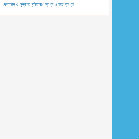
- ত্বা-হা
কোরআন ও সুন্নাহর দৃষ্টিকোণে স্বপ্ন ও তার ব্যাখ্যা
0- আল-আম্বিয়া
1- আল-হজ্ব
2- আল-মুমিনুন
3- আন-নূর
4- আল-ফোরকান
5- আশ-শুআরা
6- আন-নামল
7- আল-কাসাস
8- আল-আনকাবুত
9- আর-রূম
0- লুকমান
1- আস-সাজদাহ
2- আল-আহযাব
3- সাবা
4- ফাতির
5- ইয়াসীন
6- আস-সাফফাত