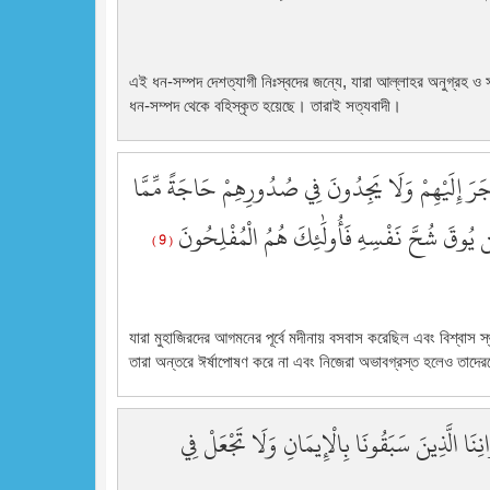
এই ধন-সম্পদ দেশত্যাগী নিঃস্বদের জন্যে, যারা আল্লাহর অনুগ্রহ ও সন্
ধন-সম্পদ থেকে বহিস্কৃত হয়েছে। তারাই সত্যবাদী।
َاجَرَ إِلَيْهِمْ وَلَا يَجِدُونَ فِي صُدُورِهِمْ حَاجَةً مِّمَّا
َن يُوقَ شُحَّ نَفْسِهِ فَأُولَٰئِكَ هُمُ الْمُفْلِحُونَ
( 9 )
যারা মুহাজিরদের আগমনের পূর্বে মদীনায় বসবাস করেছিল এবং বিশ্বাস স্
তারা অন্তরে ঈর্ষাপোষণ করে না এবং নিজেরা অভাবগ্রস্ত হলেও তাদে
ِنَا الَّذِينَ سَبَقُونَا بِالْإِيمَانِ وَلَا تَجْعَلْ فِي