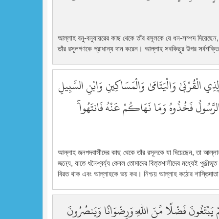
আল্লাহ বনু-বনুযায়রের কাছ থেকে তাঁর রসূলকে যে ধন-সম্পদ দিয়েছেন, ত
তাঁর রসূলগণকে প্রাধান্য দান করেন। আল্লাহ সবকিছুর উপর সর্বশক্ত
وَلِذِي الْقُرْبَىٰ وَالْيَتَامَىٰ وَالْمَسَاكِينِ وَابْنِ السَّبِيلِ
الرَّسُولُ فَخُذُوهُ وَمَا نَهَاكُمْ عَنْهُ فَانتَهُوا
আল্লাহ জনপদবাসীদের কাছ থেকে তাঁর রসূলকে যা দিয়েছেন, তা আল্লাহ
জন্যে, যাতে ধনৈশ্বর্য্য কেবল তোমাদের বিত্তশালীদের মধ্যেই পুঞ্জী
বিরত থাক এবং আল্লাহকে ভয় কর। নিশ্চয় আল্লাহ কঠোর শাস্তিদাত
مْ يَبْتَغُونَ فَضْلًا مِّنَ اللَّهِ وَرِضْوَانًا وَيَنصُرُونَ