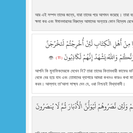
আর এই সম্পদ তাদের জন্যে, যারা তাদের পরে আগমন করেছে। তারা ব
ক্ষমা কর এবং ঈমানদারদের বিরুদ্ধে আমাদের অন্তরে কোন বিদ্বেষ র
ُوا مِنْ أَهْلِ الْكِتَابِ لَئِنْ أُخْرِجْتُمْ لَنَخْرُجَنَّ
كُمْ وَاللَّهُ يَشْهَدُ إِنَّهُمْ لَكَاذِبُونَ
( 11 )
আপনি কি মুনাফিকদেরকে দেখেন নি? তারা তাদের কিতাবধারী কাফের ভা
থেকে বের হয়ে যাব এবং তোমাদের ব্যাপারে আমরা কখনও কারও কথা ম
করব। আল্লাহ তা’আলা সাক্ষ্য দেন যে, ওরা নিশ্চয়ই মিথ্যাবাদী।
َلَئِن نَّصَرُوهُمْ لَيُوَلُّنَّ الْأَدْبَارَ ثُمَّ لَا يُنصَرُونَ