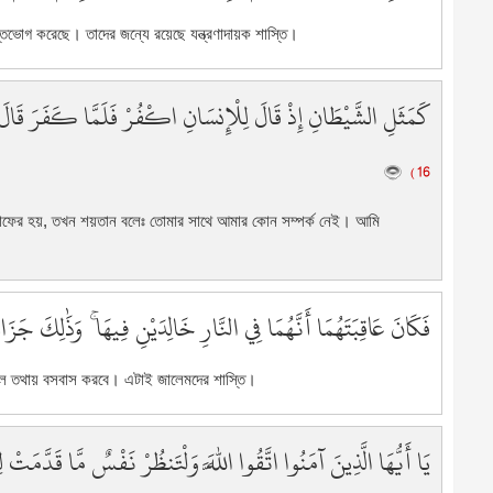
1
তিভোগ করেছে। তাদের জন্যে রয়েছে যন্ত্রণাদায়ক শাস্তি।
1
1
1
كَمَثَلِ الشَّيْطَانِ إِذْ قَالَ لِلْإِنسَانِ اكْفُرْ فَلَمَّا كَفَرَ قَالَ إ
1
1
16 )
ফের হয়, তখন শয়তান বলেঃ তোমার সাথে আমার কোন সম্পর্ক নেই। আমি
فَكَانَ عَاقِبَتَهُمَا أَنَّهُمَا فِي النَّارِ خَالِدَيْنِ فِيهَا ۚ وَذَٰلِكَ جَزَا
কাল তথায় বসবাস করবে। এটাই জালেমদের শাস্তি।
يَا أَيُّهَا الَّذِينَ آمَنُوا اتَّقُوا اللَّهَ وَلْتَنظُرْ نَفْسٌ مَّا قَدَّمَتْ لِغ