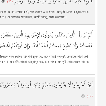
قُلُوبِنَا غِلًّا لِّلَّذِينَ آمَنُوا رَبَّنَا إِنَّكَ رَءُوفٌ رَّحِيمٌ
( 10 )
73
7
লেঃ হে আমাদের পালনকর্তা, আমাদেরকে এবং ঈমানে আগ্রহী আমাদের ভ্রাতাগণকে
7
েখো না। হে আমাদের পালনকর্তা, আপনি দয়ালু, পরম করুণাময়।
7
7
أَلَمْ تَرَ إِلَى الَّذِينَ نَافَقُوا يَقُولُونَ لِإِخْوَانِهِمُ الَّذِينَ كَفَر
7
7
مَعَكُمْ وَلَا نُطِيعُ فِيكُمْ أَحَدًا أَبَدًا وَإِن قُوتِلْتُمْ لَنَنصُرَنَّ
8
8
8
ইদেরকে বলেঃ তোমরা যদি বহিস্কৃত হও, তবে আমরা অবশ্যই তোমাদের সাথে দেশ
ানব না। আর যদি তোমরা আক্রান্ত হও, তবে আমরা অবশ্যই তোমাদেরকে সাহায্য
8
8
8
8
لَئِنْ أُخْرِجُوا لَا يَخْرُجُونَ مَعَهُمْ وَلَئِن قُوتِلُوا لَا يَنصُرُونَهُمْ و
8
8
( 12 )
8
9