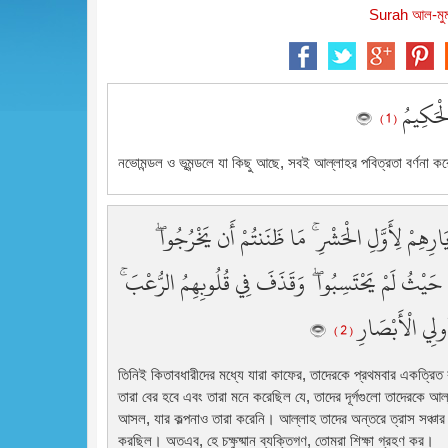
Surah আল-মুম
الْحَكِيمُ
( 1 )
নভোমন্ডল ও ভূমন্ডলে যা কিছু আছে, সবই আল্লাহর পবিত্রতা বর্ণনা ক
ِهِمْ لِأَوَّلِ الْحَشْرِ ۚ مَا ظَنَنتُمْ أَن يَخْرُجُوا
 مِنْ حَيْثُ لَمْ يَحْتَسِبُوا ۖ وَقَذَفَ فِي قُلُوبِهِمُ الرُّعْبَ
أُولِي الْأَبْصَارِ
( 2 )
তিনিই কিতাবধারীদের মধ্যে যারা কাফের, তাদেরকে প্রথমবার একত্রিত
তারা বের হবে এবং তারা মনে করেছিল যে, তাদের দূর্গগুলো তাদেরকে
আসল, যার কল্পনাও তারা করেনি। আল্লাহ তাদের অন্তরে ত্রাস সঞ্চার
করছিল। অতএব, হে চক্ষুষ্মান ব্যক্তিগণ, তোমরা শিক্ষা গ্রহণ কর।