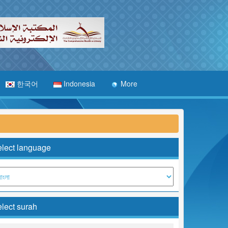
한국어
Indonesia
More
lect language
lect surah