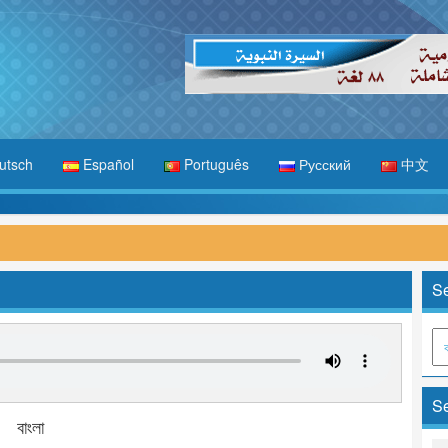
utsch
Español
Português
Русский
中文
Se
Se
বাংলা