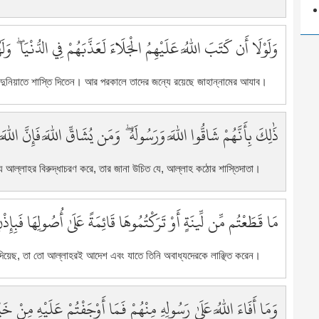
19
2
وَلَوْلَا أَن كَتَبَ اللَّهُ عَلَيْهِمُ الْجَلَاءَ لَعَذَّبَهُمْ فِي الدُّنْيَا ۖ و
2
2
2
ে দুনিয়াতে শাস্তি দিতেন। আর পরকালে তাদের জন্যে রয়েছে জাহান্নামের আযাব।
2
2
ذَٰلِكَ بِأَنَّهُمْ شَاقُّوا اللَّهَ وَرَسُولَهُ ۖ وَمَن يُشَاقِّ اللَّهَ فَإِنَّ الل
2
2
2
ে আল্লাহর বিরুদ্ধাচরণ করে, তার জানা উচিত যে, আল্লাহ কঠোর শাস্তিদাতা।
2
3
مَا قَطَعْتُم مِّن لِّينَةٍ أَوْ تَرَكْتُمُوهَا قَائِمَةً عَلَىٰ أُصُولِهَا فَبِإِذ
3
3
3
ড়ে দিয়েছ, তা তো আল্লাহরই আদেশ এবং যাতে তিনি অবাধ্যদেরকে লাঞ্ছিত করেন।
3
3
وَمَا أَفَاءَ اللَّهُ عَلَىٰ رَسُولِهِ مِنْهُمْ فَمَا أَوْجَفْتُمْ عَلَيْهِ مِنْ خَ
3