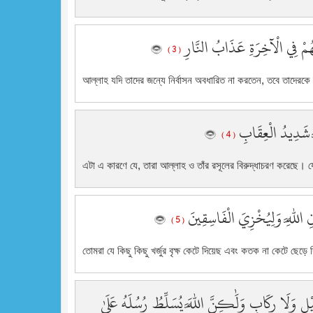
َلَهُمْ فِي الْآخِرَةِ عَذَابُ النَّارِ
( 3 )
আল্লাহ যদি তাদের জন্যে নির্বাসন অবধারিত না করতেন, তবে তাদেরক
َّهَ شَدِيدُ الْعِقَابِ
( 4 )
এটা এ কারণে যে, তারা আল্লাহ ও তাঁর রসূলের বিরুদ্ধাচরণ করেছে। য
ْنِ اللَّهِ وَلِيُخْزِيَ الْفَاسِقِينَ
( 5 )
তোমরা যে কিছু কিছু খর্জুর বৃক্ষ কেটে দিয়েছ এবং কতক না কেটে ছে
يْلٍ وَلَا رِكَابٍ وَلَٰكِنَّ اللَّهَ يُسَلِّطُ رُسُلَهُ عَلَىٰ