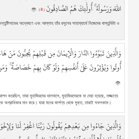
5
اللَّهَ وَرَسُولَهُ ۚ أُولَٰئِكَ هُمُ الصَّادِقُونَ
( 8 )
5
5
তুষ্টিলাভের অন্বেষণে এবং আল্লাহ তাঁর রসূলের সাহায্যার্থে নিজেদের বাস্তুভিটা ও
5
5
6
وَالَّذِينَ تَبَوَّءُوا الدَّارَ وَالْإِيمَانَ مِن قَبْلِهِمْ يُحِبُّونَ مَنْ ه
6
6
أُوتُوا وَيُؤْثِرُونَ عَلَىٰ أَنفُسِهِمْ وَلَوْ كَانَ بِهِمْ خَصَاصَةٌ ۚ وَم
6
6
6
6
থাপন করেছিল, তারা মুহাজিরদের ভালবাসে, মুহাজিরদেরকে যা দেয়া হয়েছে, তজ্জন্যে
6
রকে অগ্রাধিকার দান করে। যারা মনের কার্পণ্য থেকে মুক্ত, তারাই সফলকাম।
6
6
70
وَالَّذِينَ جَاءُوا مِن بَعْدِهِمْ يَقُولُونَ رَبَّنَا اغْفِرْ لَنَا وَلِإِخْوَان
7
72