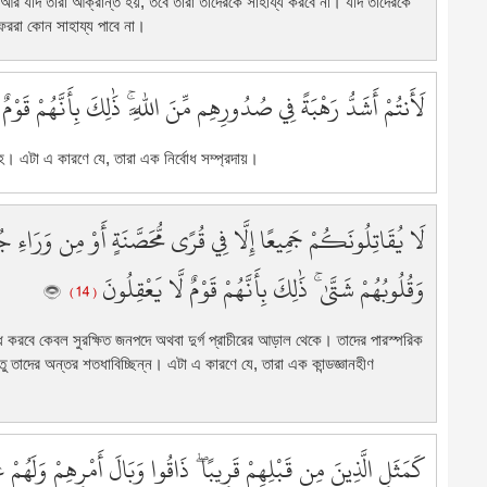
া আর যদি তারা আক্রান্ত হয়, তবে তারা তাদেরকে সাহায্য করবে না। যদি তাদেরকে
9
েররা কোন সাহায্য পাবে না।
9
9
لَأَنتُمْ أَشَدُّ رَهْبَةً فِي صُدُورِهِم مِّنَ اللَّهِ ۚ ذَٰلِكَ بِأَنَّهُمْ قَوْمٌ
9
9
9
। এটা এ কারণে যে, তারা এক নির্বোধ সম্প্রদায়।
9
9
لَا يُقَاتِلُونَكُمْ جَمِيعًا إِلَّا فِي قُرًى مُّحَصَّنَةٍ أَوْ مِن وَرَاءِ جُد
9
1
وَقُلُوبُهُمْ شَتَّىٰ ۚ ذَٰلِكَ بِأَنَّهُمْ قَوْمٌ لَّا يَعْقِلُونَ
1
( 14 )
1
দ্ধ করবে কেবল সুরক্ষিত জনপদে অথবা দুর্গ প্রাচীরের আড়াল থেকে। তাদের পারস্পরিক
1
ু তাদের অন্তর শতধাবিচ্ছিন্ন। এটা এ কারণে যে, তারা এক কান্ডজ্ঞানহীণ
1
1
1
1
كَمَثَلِ الَّذِينَ مِن قَبْلِهِمْ قَرِيبًا ۖ ذَاقُوا وَبَالَ أَمْرِهِمْ وَلَهُمْ
1