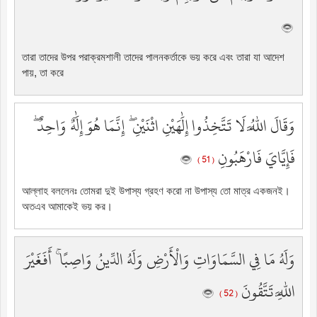
তারা তাদের উপর পরাক্রমশালী তাদের পালনকর্তাকে ভয় করে এবং তারা যা আদেশ
পায়, তা করে
وَقَالَ اللَّهُ لَا تَتَّخِذُوا إِلَٰهَيْنِ اثْنَيْنِ ۖ إِنَّمَا هُوَ إِلَٰهٌ وَاحِدٌ ۖ
فَإِيَّايَ فَارْهَبُونِ
( 51 )
আল্লাহ বললেনঃ তোমরা দুই উপাস্য গ্রহণ করো না উপাস্য তো মাত্র একজনই।
অতএব আমাকেই ভয় কর।
وَلَهُ مَا فِي السَّمَاوَاتِ وَالْأَرْضِ وَلَهُ الدِّينُ وَاصِبًا ۚ أَفَغَيْرَ
اللَّهِ تَتَّقُونَ
( 52 )