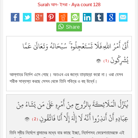
Surah আল- ইসরা - Aya count 128
أَتَىٰ أَمْرُ اللَّهِ فَلَا تَسْتَعْجِلُوهُ ۚ سُبْحَانَهُ وَتَعَالَىٰ عَمَّا
يُشْرِكُونَ
( 1 )
আল্লাহর নির্দেশ এসে গেছে। অতএব এর জন্যে তাড়াহুড়া করো না। ওরা যেসব
শরীক সাব্যস্ত করছে সেসব থেকে তিনি পবিত্র ও বহু উর্ধ্বে।
يُنَزِّلُ الْمَلَائِكَةَ بِالرُّوحِ مِنْ أَمْرِهِ عَلَىٰ مَن يَشَاءُ مِنْ
عِبَادِهِ أَنْ أَنذِرُوا أَنَّهُ لَا إِلَٰهَ إِلَّا أَنَا فَاتَّقُونِ
( 2 )
তিনি স্বীয় নির্দেশে বান্দাদের মধ্যে যার কাছে ইচ্ছা, নির্দেশসহ ফেরেশতাদেরকে এই