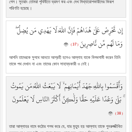
গেল। সুতরাং তোমরা পৃথিবীতে ভ্রমণ কর এবং দেখ মিথ্যারোপকারীদের কিরূপ
পরিণতি হয়েছে।
إِن تَحْرِصْ عَلَىٰ هُدَاهُمْ فَإِنَّ اللَّهَ لَا يَهْدِي مَن يُضِلُّ ۖ
وَمَا لَهُم مِّن نَّاصِرِينَ
( 37 )
আপনি তাদেরকে সুপথে আনতে আগ্রহী হলেও আল্লাহ যাকে বিপথগামী করেন তিনি
তাকে পথ দেখান না এবং তাদের কোন সাহায্যকারী ও নেই।
وَأَقْسَمُوا بِاللَّهِ جَهْدَ أَيْمَانِهِمْ ۙ لَا يَبْعَثُ اللَّهُ مَن يَمُوتُ
ۚ بَلَىٰ وَعْدًا عَلَيْهِ حَقًّا وَلَٰكِنَّ أَكْثَرَ النَّاسِ لَا يَعْلَمُونَ
( 38 )
তারা আল্লাহর নামে কঠোর শপথ করে যে, যার মৃত্যু হয় আল্লাহ তাকে পুনরুজ্জীবিত