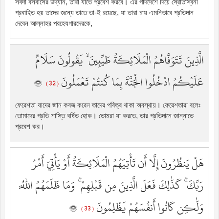
সর্বদা বসবাসের উদ্যান, তারা যাতে প্রবেশ করবে। এর পাদদেশে দিয়ে স্রোতস্বিনী
প্রবাহিত হয় তাদের জন্যে তাতে তা-ই রয়েছে, যা তারা চায় এমনিভাবে প্রতিদান
দেবেন আল্লাহর পরহেযগারদেরকে,
الَّذِينَ تَتَوَفَّاهُمُ الْمَلَائِكَةُ طَيِّبِينَ ۙ يَقُولُونَ سَلَامٌ
عَلَيْكُمُ ادْخُلُوا الْجَنَّةَ بِمَا كُنتُمْ تَعْمَلُونَ
( 32 )
ফেরেশতা যাদের জান কবজ করেন তাদের পবিত্র থাকা অবস্থায়। ফেরেশতারা বলেঃ
তোমাদের প্রতি শাস্তি বর্ষিত হোক। তোমরা যা করতে, তার প্রতিদানে জান্নাতে
প্রবেশ কর।
هَلْ يَنظُرُونَ إِلَّا أَن تَأْتِيَهُمُ الْمَلَائِكَةُ أَوْ يَأْتِيَ أَمْرُ
رَبِّكَ ۚ كَذَٰلِكَ فَعَلَ الَّذِينَ مِن قَبْلِهِمْ ۚ وَمَا ظَلَمَهُمُ اللَّهُ
وَلَٰكِن كَانُوا أَنفُسَهُمْ يَظْلِمُونَ
( 33 )