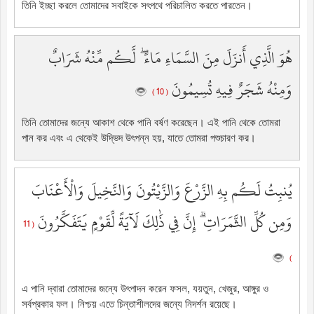
তিনি ইচ্ছা করলে তোমাদের সবাইকে সৎপথে পরিচালিত করতে পারতেন।
هُوَ الَّذِي أَنزَلَ مِنَ السَّمَاءِ مَاءً ۖ لَّكُم مِّنْهُ شَرَابٌ
وَمِنْهُ شَجَرٌ فِيهِ تُسِيمُونَ
( 10 )
তিনি তোমাদের জন্যে আকাশ থেকে পানি বর্ষণ করেছেন। এই পানি থেকে তোমরা
পান কর এবং এ থেকেই উদ্ভিদ উৎপন্ন হয়, যাতে তোমরা পশুচারণ কর।
يُنبِتُ لَكُم بِهِ الزَّرْعَ وَالزَّيْتُونَ وَالنَّخِيلَ وَالْأَعْنَابَ
وَمِن كُلِّ الثَّمَرَاتِ ۗ إِنَّ فِي ذَٰلِكَ لَآيَةً لِّقَوْمٍ يَتَفَكَّرُونَ
( 11
)
এ পানি দ্বারা তোমাদের জন্যে উৎপাদন করেন ফসল, যয়তুন, খেজুর, আঙ্গুর ও
সর্বপ্রকার ফল। নিশ্চয় এতে চিন্তাশীলদের জন্যে নিদর্শন রয়েছে।