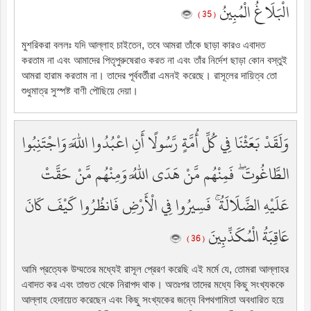
الْبَلَاغُ الْمُبِينُ
( 35 )
মুশরিকরা বললঃ যদি আল্লাহ চাইতেন, তবে আমরা তাঁকে ছাড়া কারও এবাদত
করতাম না এবং আমাদের পিতৃপুরুষেরাও করত না এবং তাঁর নির্দেশ ছাড়া কোন বস্তুই
আমরা হারাম করতাম না। তাদের পূর্ববর্তীরা এমনই করেছে। রাসূলের দায়িত্ব তো
শুধুমাত্র সুস্পষ্ট বাণী পৌছিয়ে দেয়া।
وَلَقَدْ بَعَثْنَا فِي كُلِّ أُمَّةٍ رَّسُولًا أَنِ اعْبُدُوا اللَّهَ وَاجْتَنِبُوا
الطَّاغُوتَ ۖ فَمِنْهُم مَّنْ هَدَى اللَّهُ وَمِنْهُم مَّنْ حَقَّتْ
عَلَيْهِ الضَّلَالَةُ ۚ فَسِيرُوا فِي الْأَرْضِ فَانظُرُوا كَيْفَ كَانَ
عَاقِبَةُ الْمُكَذِّبِينَ
( 36 )
আমি প্রত্যেক উম্মতের মধ্যেই রাসূল প্রেরণ করেছি এই মর্মে যে, তোমরা আল্লাহর
এবাদত কর এবং তাগুত থেকে নিরাপদ থাক। অতঃপর তাদের মধ্যে কিছু সংখ্যককে
আল্লাহ হেদায়েত করেছেন এবং কিছু সংখ্যকের জন্যে বিপথগামিতা অবধারিত হয়ে