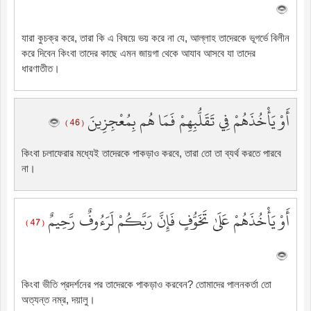
যারা কুচক্র করে, তারা কি এ বিষয়ে ভয় করে না যে, আল্লাহ তাদেরকে ভূগর্ভে বিলীন
করে দিবেন কিংবা তাদের কাছে এমন জায়গা থেকে আযাব আসবে যা তাদের
ধারণাতীত।
أَوْ يَأْخُذَهُمْ فِي تَقَلُّبِهِمْ فَمَا هُم بِمُعْجِزِينَ
( 46 )
কিংবা চলাফেরার মধ্যেই তাদেরকে পাকড়াও করবে, তারা তো তা ব্যর্থ করতে পারবে
না।
أَوْ يَأْخُذَهُمْ عَلَىٰ تَخَوُّفٍ فَإِنَّ رَبَّكُمْ لَرَءُوفٌ رَّحِيمٌ
( 47 )
কিংবা ভীতি প্রদর্শনের পর তাদেরকে পাকড়াও করবেন? তোমাদের পালনকর্তা তো
অত্যন্ত নম্র, দয়ালু।