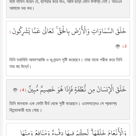
মর্মে নাযিল করেন যে, হুশিয়ার করে দাও, আমি ছাড়া কোন উপাস্য নেই। অতএব
আমাকে ভয় কর।
خَلَقَ السَّمَاوَاتِ وَالْأَرْضَ بِالْحَقِّ ۚ تَعَالَىٰ عَمَّا يُشْرِكُونَ
(
3 )
যিনি যথাবিধি আকাশরাজি ও ভূ-মন্ডল সৃষ্টি করেছেন। তারা যাকে শরীক করে তিনি
তার বহু উর্ধ্বে।
خَلَقَ الْإِنسَانَ مِن نُّطْفَةٍ فَإِذَا هُوَ خَصِيمٌ مُّبِينٌ
( 4 )
তিনি মানবকে এক ফোটা বীর্য থেকে সৃষ্টি করেছেন। এতদসত্বেও সে প্রকাশ্য
বিতন্ডাকারী হয়ে গেছে।
وَالْأَنْعَامَ خَلَقَهَا ۗ لَكُمْ فِيهَا دِفْءٌ وَمَنَافِعُ وَمِنْهَا