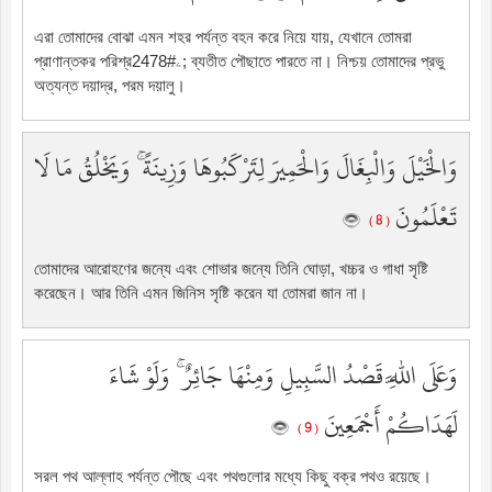
এরা তোমাদের বোঝা এমন শহর পর্যন্ত বহন করে নিয়ে যায়, যেখানে তোমরা
প্রাণান্তকর পরিশ্রۦ#2478; ব্যতীত পৌছাতে পারতে না। নিশ্চয় তোমাদের প্রভু
অত্যন্ত দয়াদ্র, পরম দয়ালু।
وَالْخَيْلَ وَالْبِغَالَ وَالْحَمِيرَ لِتَرْكَبُوهَا وَزِينَةً ۚ وَيَخْلُقُ مَا لَا
تَعْلَمُونَ
( 8 )
তোমাদের আরোহণের জন্যে এবং শোভার জন্যে তিনি ঘোড়া, খচ্চর ও গাধা সৃষ্টি
করেছেন। আর তিনি এমন জিনিস সৃষ্টি করেন যা তোমরা জান না।
وَعَلَى اللَّهِ قَصْدُ السَّبِيلِ وَمِنْهَا جَائِرٌ ۚ وَلَوْ شَاءَ
لَهَدَاكُمْ أَجْمَعِينَ
( 9 )
সরল পথ আল্লাহ পর্যন্ত পৌছে এবং পথগুলোর মধ্যে কিছু বক্র পথও রয়েছে।