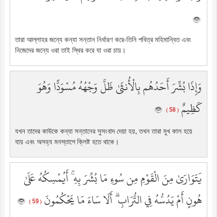
তারা আল্লাহর জন্যে কন্যা সন্তান নির্ধারণ করে-তিনি পবিত্র মহিমান্বিত এবং
নিজেদের জন্যে ওরা তাই স্থির করে যা ওরা চায়।
وَإِذَا بُشِّرَ أَحَدُهُم بِالْأُنثَىٰ ظَلَّ وَجْهُهُ مُسْوَدًّا وَهُوَ
كَظِيمٌ
( 58 )
যখন তাদের কাউকে কন্যা সন্তানের সুসংবাদ দেয়া হয়, তখন তারা মুখ কাল হয়ে
যায় এবং অসহ্য মনস্তাপে ক্লিষ্ট হতে থাকে।
يَتَوَارَىٰ مِنَ الْقَوْمِ مِن سُوءِ مَا بُشِّرَ بِهِ ۚ أَيُمْسِكُهُ عَلَىٰ
هُونٍ أَمْ يَدُسُّهُ فِي التُّرَابِ ۗ أَلَا سَاءَ مَا يَحْكُمُونَ
( 59 )