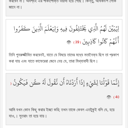
করবেন না। অবশ্যই এর পাকাপোক্ত ওয়াদা হয়ে গেছে। কিন্তু, অধিকাংশ লোক
জানে না।
لِيُبَيِّنَ لَهُمُ الَّذِي يَخْتَلِفُونَ فِيهِ وَلِيَعْلَمَ الَّذِينَ كَفَرُوا
أَنَّهُمْ كَانُوا كَاذِبِينَ
( 39 )
তিনি পুনরুজ্জীবিত করবেনই, যাতে যে বিষয়ে তাদের মধ্যে মতানৈক্য ছিল তা প্রকাশ
করা যায় এবং যাতে কাফেরেরা জেনে নেয় যে, তারা মিথ্যাবাদী ছিল।
إِنَّمَا قَوْلُنَا لِشَيْءٍ إِذَا أَرَدْنَاهُ أَن نَّقُولَ لَهُ كُن فَيَكُونُ
(
40 )
আমি যখন কোন কিছু করার ইচ্ছা করি; তখন তাকে কেবল এতটুকুই বলি যে, হয়ে
যাও,। সুতরাং তা হয়ে যায়।