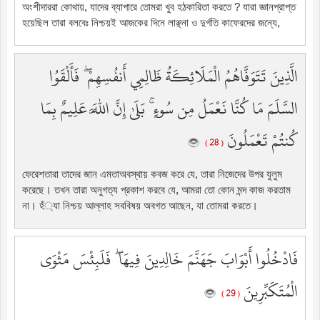
অংশীদাররা কোথায়, যাদের ব্যাপারে তোমরা খুব হঠকারিতা করতে ? যারা জ্ঞানপ্রাপ্ত
হয়েছিল তারা বলবেঃ নিশ্চয়ই আজকের দিনে লাঞ্ছনা ও দুর্গতি কাফেরদের জন্যে,
الَّذِينَ تَتَوَفَّاهُمُ الْمَلَائِكَةُ ظَالِمِي أَنفُسِهِمْ ۖ فَأَلْقَوُا
السَّلَمَ مَا كُنَّا نَعْمَلُ مِن سُوءٍ ۚ بَلَىٰ إِنَّ اللَّهَ عَلِيمٌ بِمَا
كُنتُمْ تَعْمَلُونَ
( 28 )
ফেরেশতারা তাদের জান এমতাঅবস্থায় কবজ করে যে, তারা নিজেদের উপর যুলুম
করেছে। তখন তারা অনুগত্য প্রকাশ করবে যে, আমরা তো কোন মন্দ কাজ করতাম
না। হঁ্যা নিশ্চয় আল্লাহ সববিষয় অবগত আছেন, যা তোমরা করতে।
فَادْخُلُوا أَبْوَابَ جَهَنَّمَ خَالِدِينَ فِيهَا ۖ فَلَبِئْسَ مَثْوَى
الْمُتَكَبِّرِينَ
( 29 )