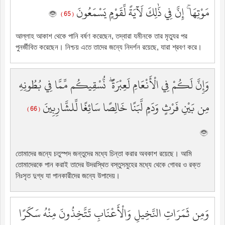
مَوْتِهَا ۚ إِنَّ فِي ذَٰلِكَ لَآيَةً لِّقَوْمٍ يَسْمَعُونَ
( 65 )
আল্লাহ আকাশ থেকে পানি বর্ষণ করেছেন, তদ্বারা যমীনকে তার মৃত্যুর পর
পুনর্জীবিত করেছেন। নিশ্চয় এতে তাদের জন্যে নিদর্শন রয়েছে, যারা শ্রবণ করে।
وَإِنَّ لَكُمْ فِي الْأَنْعَامِ لَعِبْرَةً ۖ نُّسْقِيكُم مِّمَّا فِي بُطُونِهِ
مِن بَيْنِ فَرْثٍ وَدَمٍ لَّبَنًا خَالِصًا سَائِغًا لِّلشَّارِبِينَ
( 66 )
তোমাদের জন্যে চতুস্পদ জন্তুদের মধ্যে চিন্তা করার অবকাশ রয়েছে। আমি
তোমাদেরকে পান করাই তাদের উদরস্থিত বস্তুসমুহের মধ্যে থেকে গোবর ও রক্ত
নিঃসৃত দুগ্ধ যা পানকারীদের জন্যে উপাদেয়।
وَمِن ثَمَرَاتِ النَّخِيلِ وَالْأَعْنَابِ تَتَّخِذُونَ مِنْهُ سَكَرًا