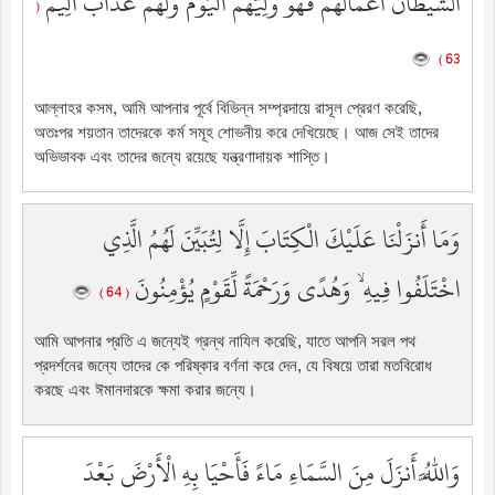
الشَّيْطَانُ أَعْمَالَهُمْ فَهُوَ وَلِيُّهُمُ الْيَوْمَ وَلَهُمْ عَذَابٌ أَلِيمٌ
(
63 )
আল্লাহর কসম, আমি আপনার পূর্বে বিভিন্ন সম্প্রদায়ে রাসূল প্রেরণ করেছি,
অতঃপর শয়তান তাদেরকে কর্ম সমূহ শোভনীয় করে দেখিয়েছে। আজ সেই তাদের
অভিভাবক এবং তাদের জন্যে রয়েছে যন্ত্রণাদায়ক শাস্তি।
وَمَا أَنزَلْنَا عَلَيْكَ الْكِتَابَ إِلَّا لِتُبَيِّنَ لَهُمُ الَّذِي
اخْتَلَفُوا فِيهِ ۙ وَهُدًى وَرَحْمَةً لِّقَوْمٍ يُؤْمِنُونَ
( 64 )
আমি আপনার প্রতি এ জন্যেই গ্রন্থ নাযিল করেছি, যাতে আপনি সরল পথ
প্রদর্শনের জন্যে তাদের কে পরিষ্কার বর্ণনা করে দেন, যে বিষয়ে তারা মতবিরোধ
করছে এবং ঈমানদারকে ক্ষমা করার জন্যে।
وَاللَّهُ أَنزَلَ مِنَ السَّمَاءِ مَاءً فَأَحْيَا بِهِ الْأَرْضَ بَعْدَ