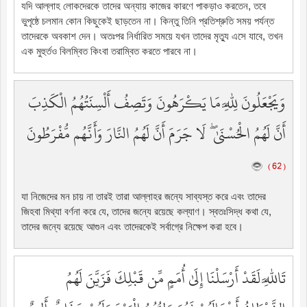
যদি আল্লাহ লোকদেরকে তাদের অন্যায় কাজের কারণে পাকড়াও করতেন, তবে
ভুপৃষ্ঠে চলমান কোন কিছুকেই ছাড়তেন না। কিন্তু তিনি প্রতিশ্রুতি সময় পর্যন্ত
তাদেরকে অবকাশ দেন। অতঃপর নির্ধারিত সময়ে যখন তাদের মৃত্যু এসে যাবে, তখন
এক মুহুর্তও বিলম্বিত কিংবা তরাম্বিত করতে পারবে না।
وَيَجْعَلُونَ لِلَّهِ مَا يَكْرَهُونَ وَتَصِفُ أَلْسِنَتُهُمُ الْكَذِبَ
أَنَّ لَهُمُ الْحُسْنَىٰ ۖ لَا جَرَمَ أَنَّ لَهُمُ النَّارَ وَأَنَّهُم مُّفْرَطُونَ
( 62 )
যা নিজেদের মন চায় না তারই তারা আল্লাহর জন্যে সাব্যস্ত করে এবং তাদের
জিহবা মিথ্যা বর্ণনা করে যে, তাদের জন্যে রয়েছে কল্যাণ। স্বতঃসিদ্ধ কথা যে,
তাদের জন্যে রয়েছে আগুন এবং তাদেরকেই সর্বাগ্রে নিক্ষেপ করা হবে।
تَاللَّهِ لَقَدْ أَرْسَلْنَا إِلَىٰ أُمَمٍ مِّن قَبْلِكَ فَزَيَّنَ لَهُمُ