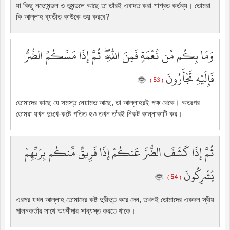
যা কিছু নভোমন্ডল ও ভুমন্ডলে আছে তা তাঁরই এবাদত করা শাশ্বত কর্তব্য। তোমরা
কি আল্লাহ ব্যতীত কাউকে ভয় করবে?
وَمَا بِكُم مِّن نِّعْمَةٍ فَمِنَ اللَّهِ ۖ ثُمَّ إِذَا مَسَّكُمُ الضُّرُّ
فَإِلَيْهِ تَجْأَرُونَ
( 53 )
তোমাদের কাছে যে সমস্ত নেয়ামত আছে, তা আল্লাহরই পক্ষ থেকে। অতঃপর
তোমরা যখন দুঃখে-কষ্টে পতিত হও তখন তাঁরই নিকট কান্নাকাটি কর।
ثُمَّ إِذَا كَشَفَ الضُّرَّ عَنكُمْ إِذَا فَرِيقٌ مِّنكُم بِرَبِّهِمْ
يُشْرِكُونَ
( 54 )
এরপর যখন আল্লাহ তোমাদের কষ্ট দুরীভূত করে দেন, তখনই তোমাদের একদল স্বীয়
পালনকর্তার সাথে অংশীদার সাব্যস্ত করতে থাকে।