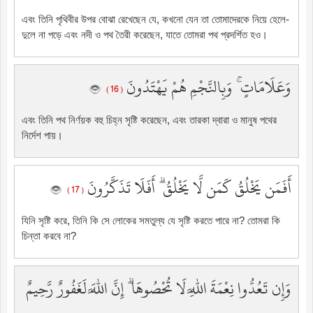
এবং তিনি পৃথিবীর উপর বোঝা রেখেছেন যে, কখনো যেন তা তোমাদেরকে নিয়ে হেলে-
দুলে না পড়ে এবং নদী ও পথ তৈরী করেছেন, যাতে তোমরা পথ প্রদর্শিত হও।
وَعَلَامَاتٍ ۚ وَبِالنَّجْمِ هُمْ يَهْتَدُونَ
( 16 )
এবং তিনি পথ নির্ণয়ক বহু চিহ্ন সৃষ্টি করেছেন, এবং তারকা দ্বারা ও মানুষ পথের
নির্দেশ পায়।
أَفَمَن يَخْلُقُ كَمَن لَّا يَخْلُقُ ۗ أَفَلَا تَذَكَّرُونَ
( 17 )
যিনি সৃষ্টি করে, তিনি কি সে লোকের সমতুল্য যে সৃষ্টি করতে পারে না? তোমরা কি
চিন্তা করবে না?
وَإِن تَعُدُّوا نِعْمَةَ اللَّهِ لَا تُحْصُوهَا ۗ إِنَّ اللَّهَ لَغَفُورٌ رَّحِيمٌ