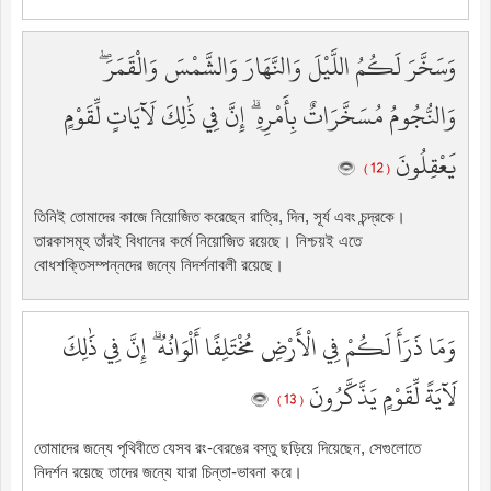
وَسَخَّرَ لَكُمُ اللَّيْلَ وَالنَّهَارَ وَالشَّمْسَ وَالْقَمَرَ ۖ
وَالنُّجُومُ مُسَخَّرَاتٌ بِأَمْرِهِ ۗ إِنَّ فِي ذَٰلِكَ لَآيَاتٍ لِّقَوْمٍ
يَعْقِلُونَ
( 12 )
তিনিই তোমাদের কাজে নিয়োজিত করেছেন রাত্রি, দিন, সূর্য এবং চন্দ্রকে।
তারকাসমূহ তাঁরই বিধানের কর্মে নিয়োজিত রয়েছে। নিশ্চয়ই এতে
বোধশক্তিসম্পন্নদের জন্যে নিদর্শনাবলী রয়েছে।
وَمَا ذَرَأَ لَكُمْ فِي الْأَرْضِ مُخْتَلِفًا أَلْوَانُهُ ۗ إِنَّ فِي ذَٰلِكَ
لَآيَةً لِّقَوْمٍ يَذَّكَّرُونَ
( 13 )
তোমাদের জন্যে পৃথিবীতে যেসব রং-বেরঙের বস্তু ছড়িয়ে দিয়েছেন, সেগুলোতে
নিদর্শন রয়েছে তাদের জন্যে যারা চিন্তা-ভাবনা করে।