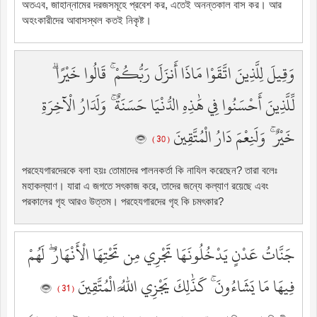
অতএব, জাহান্নামের দরজসমূহে প্রবেশ কর, এতেই অনন্তকাল বাস কর। আর
অহংকারীদের আবাসস্থল কতই নিকৃষ্ট।
وَقِيلَ لِلَّذِينَ اتَّقَوْا مَاذَا أَنزَلَ رَبُّكُمْ ۚ قَالُوا خَيْرًا ۗ
لِّلَّذِينَ أَحْسَنُوا فِي هَٰذِهِ الدُّنْيَا حَسَنَةٌ ۚ وَلَدَارُ الْآخِرَةِ
خَيْرٌ ۚ وَلَنِعْمَ دَارُ الْمُتَّقِينَ
( 30 )
পরহেযগারদেরকে বলা হয়ঃ তোমাদের পালনকর্তা কি নাযিল করেছেন? তারা বলেঃ
মহাকল্যাণ। যারা এ জগতে সৎকাজ করে, তাদের জন্যে কল্যাণ রয়েছে এবং
পরকালের গৃহ আরও উত্তম। পরহেযগারদের গৃহ কি চমৎকার?
جَنَّاتُ عَدْنٍ يَدْخُلُونَهَا تَجْرِي مِن تَحْتِهَا الْأَنْهَارُ ۖ لَهُمْ
فِيهَا مَا يَشَاءُونَ ۚ كَذَٰلِكَ يَجْزِي اللَّهُ الْمُتَّقِينَ
( 31 )