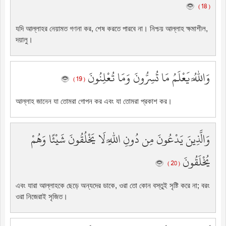
( 18 )
যদি আল্লাহর নেয়ামত গণনা কর, শেষ করতে পারবে না। নিশ্চয় আল্লাহ ক্ষমাশীল,
দয়ালু।
وَاللَّهُ يَعْلَمُ مَا تُسِرُّونَ وَمَا تُعْلِنُونَ
( 19 )
আল্লাহ জানেন যা তোমরা গোপন কর এবং যা তোমরা প্রকাশ কর।
وَالَّذِينَ يَدْعُونَ مِن دُونِ اللَّهِ لَا يَخْلُقُونَ شَيْئًا وَهُمْ
يُخْلَقُونَ
( 20 )
এবং যারা আল্লাহকে ছেড়ে অন্যদের ডাকে, ওরা তো কোন বস্তুই সৃষ্টি করে না; বরং
ওরা নিজেরাই সৃজিত।