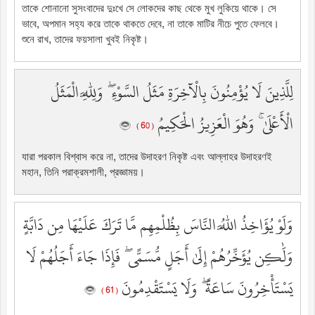
তাকে শোনানো সুসংবাদের দুঃখে সে লোকদের কাছ থেকে মুখ লুকিয়ে থাকে। সে
ভাবে, অপমান সহ্য করে তাকে থাকতে দেবে, না তাকে মাটির নীচে পুতে ফেলবে।
শুনে রাখ, তাদের ফয়সালা খুবই নিকৃষ্ট।
لِلَّذِينَ لَا يُؤْمِنُونَ بِالْآخِرَةِ مَثَلُ السَّوْءِ ۖ وَلِلَّهِ الْمَثَلُ
الْأَعْلَىٰ ۚ وَهُوَ الْعَزِيزُ الْحَكِيمُ
( 60 )
যারা পরকাল বিশ্বাস করে না, তাদের উদাহরণ নিকৃষ্ট এবং আল্লাহর উদাহরণই
মহান, তিনি পরাক্রমশালী, প্রজ্ঞাময়।
وَلَوْ يُؤَاخِذُ اللَّهُ النَّاسَ بِظُلْمِهِم مَّا تَرَكَ عَلَيْهَا مِن دَابَّةٍ
وَلَٰكِن يُؤَخِّرُهُمْ إِلَىٰ أَجَلٍ مُّسَمًّى ۖ فَإِذَا جَاءَ أَجَلُهُمْ لَا
يَسْتَأْخِرُونَ سَاعَةً ۖ وَلَا يَسْتَقْدِمُونَ
( 61 )