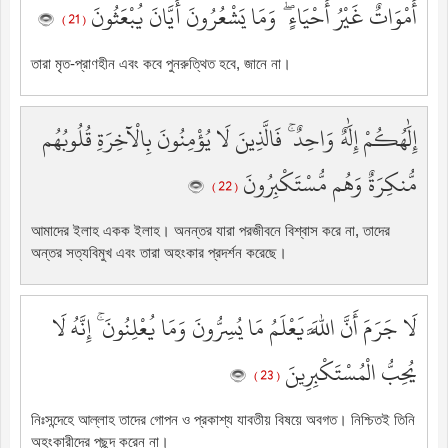
أَمْوَاتٌ غَيْرُ أَحْيَاءٍ ۖ وَمَا يَشْعُرُونَ أَيَّانَ يُبْعَثُونَ
( 21 )
তারা মৃত-প্রাণহীন এবং কবে পুনরুত্থিত হবে, জানে না।
إِلَٰهُكُمْ إِلَٰهٌ وَاحِدٌ ۚ فَالَّذِينَ لَا يُؤْمِنُونَ بِالْآخِرَةِ قُلُوبُهُم
مُّنكِرَةٌ وَهُم مُّسْتَكْبِرُونَ
( 22 )
আমাদের ইলাহ একক ইলাহ। অনন্তর যারা পরজীবনে বিশ্বাস করে না, তাদের
অন্তর সত্যবিমুখ এবং তারা অহংকার প্রদর্শন করেছে।
لَا جَرَمَ أَنَّ اللَّهَ يَعْلَمُ مَا يُسِرُّونَ وَمَا يُعْلِنُونَ ۚ إِنَّهُ لَا
يُحِبُّ الْمُسْتَكْبِرِينَ
( 23 )
নিঃসন্দেহে আল্লাহ তাদের গোপন ও প্রকাশ্য যাবতীয় বিষয়ে অবগত। নিশ্চিতই তিনি
অহংকারীদের পছন্দ করেন না।