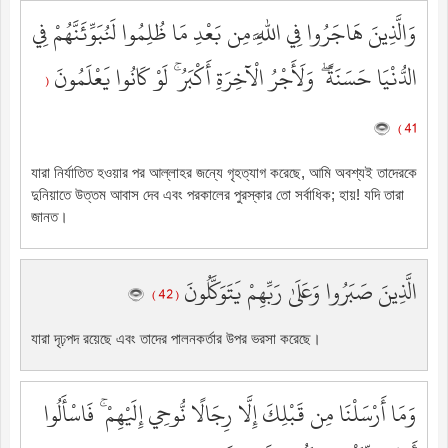
وَالَّذِينَ هَاجَرُوا فِي اللَّهِ مِن بَعْدِ مَا ظُلِمُوا لَنُبَوِّئَنَّهُمْ فِي
الدُّنْيَا حَسَنَةً ۖ وَلَأَجْرُ الْآخِرَةِ أَكْبَرُ ۚ لَوْ كَانُوا يَعْلَمُونَ
(
41 )
যারা নির্যাতিত হওয়ার পর আল্লাহর জন্যে গৃহত্যাগ করেছে, আমি অবশ্যই তাদেরকে
দুনিয়াতে উত্তম আবাস দেব এবং পরকালের পুরস্কার তো সর্বাধিক; হায়! যদি তারা
জানত।
الَّذِينَ صَبَرُوا وَعَلَىٰ رَبِّهِمْ يَتَوَكَّلُونَ
( 42 )
যারা দৃঢ়পদ রয়েছে এবং তাদের পালনকর্তার উপর ভরসা করেছে।
وَمَا أَرْسَلْنَا مِن قَبْلِكَ إِلَّا رِجَالًا نُّوحِي إِلَيْهِمْ ۚ فَاسْأَلُوا