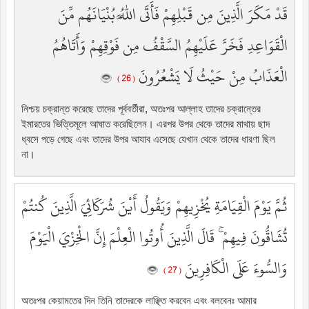
قَدْ مَكَرَ الَّذِينَ مِن قَبْلِهِمْ فَأَتَى اللَّهُ بُنْيَانَهُم مِّنَ
الْقَوَاعِدِ فَخَرَّ عَلَيْهِمُ السَّقْفُ مِن فَوْقِهِمْ وَأَتَاهُمُ
الْعَذَابُ مِنْ حَيْثُ لَا يَشْعُرُونَ
( 26 )
নিশ্চয় চক্রান্ত করেছে তাদের পূর্ববর্তীরা, অতঃপর আল্লাহ তাদের চক্রান্তের
ইমারতের ভিত্তিমূলে আঘাত করেছিলেন। এরপর উপর থেকে তাদের মাথায় ছাদ
ধ্বসে পড়ে গেছে এবং তাদের উপর আযাব এসেছে যেখান থেকে তাদের ধারণা ছিল
না।
ثُمَّ يَوْمَ الْقِيَامَةِ يُخْزِيهِمْ وَيَقُولُ أَيْنَ شُرَكَائِيَ الَّذِينَ كُنتُمْ
تُشَاقُّونَ فِيهِمْ ۚ قَالَ الَّذِينَ أُوتُوا الْعِلْمَ إِنَّ الْخِزْيَ الْيَوْمَ
وَالسُّوءَ عَلَى الْكَافِرِينَ
( 27 )
অতঃপর কেয়ামতের দিন তিনি তাদেরকে লাঞ্ছিত করবেন এবং বলবেনঃ আমার