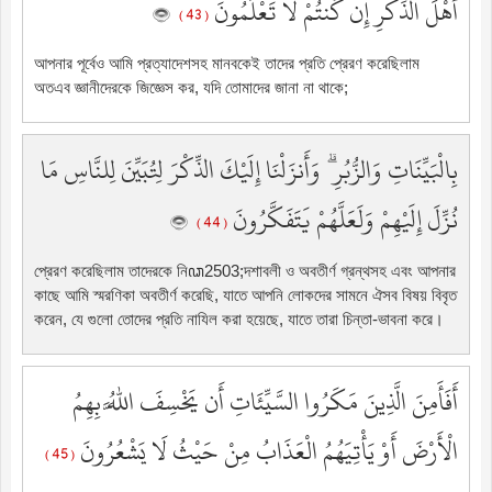
أَهْلَ الذِّكْرِ إِن كُنتُمْ لَا تَعْلَمُونَ
( 43 )
আপনার পূর্বেও আমি প্রত্যাদেশসহ মানবকেই তাদের প্রতি প্রেরণ করেছিলাম
অতএব জ্ঞানীদেরকে জিজ্ঞেস কর, যদি তোমাদের জানা না থাকে;
بِالْبَيِّنَاتِ وَالزُّبُرِ ۗ وَأَنزَلْنَا إِلَيْكَ الذِّكْرَ لِتُبَيِّنَ لِلنَّاسِ مَا
نُزِّلَ إِلَيْهِمْ وَلَعَلَّهُمْ يَتَفَكَّرُونَ
( 44 )
প্রেরণ করেছিলাম তাদেরকে নিꦣ2503;দশাবলী ও অবতীর্ণ গ্রন্থসহ এবং আপনার
কাছে আমি স্মরণিকা অবতীর্ণ করেছি, যাতে আপনি লোকদের সামনে ঐসব বিষয় বিবৃত
করেন, যে গুলো তোদের প্রতি নাযিল করা হয়েছে, যাতে তারা চিন্তা-ভাবনা করে।
أَفَأَمِنَ الَّذِينَ مَكَرُوا السَّيِّئَاتِ أَن يَخْسِفَ اللَّهُ بِهِمُ
الْأَرْضَ أَوْ يَأْتِيَهُمُ الْعَذَابُ مِنْ حَيْثُ لَا يَشْعُرُونَ
( 45 )