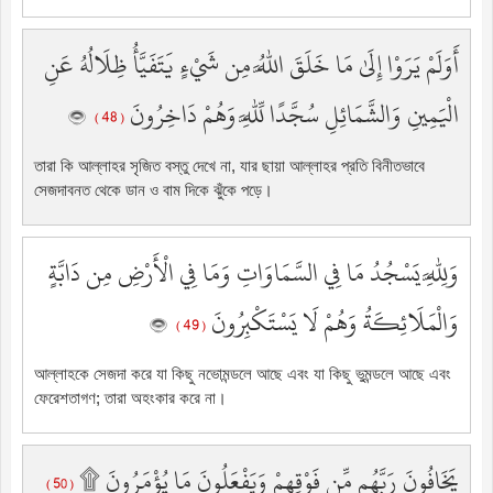
أَوَلَمْ يَرَوْا إِلَىٰ مَا خَلَقَ اللَّهُ مِن شَيْءٍ يَتَفَيَّأُ ظِلَالُهُ عَنِ
الْيَمِينِ وَالشَّمَائِلِ سُجَّدًا لِّلَّهِ وَهُمْ دَاخِرُونَ
( 48 )
তারা কি আল্লাহর সৃজিত বস্তু দেখে না, যার ছায়া আল্লাহর প্রতি বিনীতভাবে
সেজদাবনত থেকে ডান ও বাম দিকে ঝুঁকে পড়ে।
وَلِلَّهِ يَسْجُدُ مَا فِي السَّمَاوَاتِ وَمَا فِي الْأَرْضِ مِن دَابَّةٍ
وَالْمَلَائِكَةُ وَهُمْ لَا يَسْتَكْبِرُونَ
( 49 )
আল্লাহকে সেজদা করে যা কিছু নভোমন্ডলে আছে এবং যা কিছু ভুমন্ডলে আছে এবং
ফেরেশতাগণ; তারা অহংকার করে না।
يَخَافُونَ رَبَّهُم مِّن فَوْقِهِمْ وَيَفْعَلُونَ مَا يُؤْمَرُونَ ۩
( 50 )