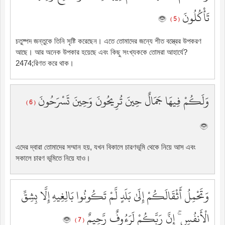
تَأْكُلُونَ
( 5 )
চতুষ্পদ জন্তুকে তিনি সৃষ্টি করেছেন। এতে তোমাদের জন্যে শীত বস্ত্রের উপকরণ
আছে। আর অনেক উপকার হয়েছে এবং কিছু সংখ্যককে তোমরা আহার্যে?
2474;রিণত করে থাক।
وَلَكُمْ فِيهَا جَمَالٌ حِينَ تُرِيحُونَ وَحِينَ تَسْرَحُونَ
( 6 )
এদের দ্বারা তোমাদের সম্মান হয়, যখন বিকালে চারণভূমি থেকে নিয়ে আস এবং
সকালে চারণ ভূমিতে নিয়ে যাও।
وَتَحْمِلُ أَثْقَالَكُمْ إِلَىٰ بَلَدٍ لَّمْ تَكُونُوا بَالِغِيهِ إِلَّا بِشِقِّ
الْأَنفُسِ ۚ إِنَّ رَبَّكُمْ لَرَءُوفٌ رَّحِيمٌ
( 7 )