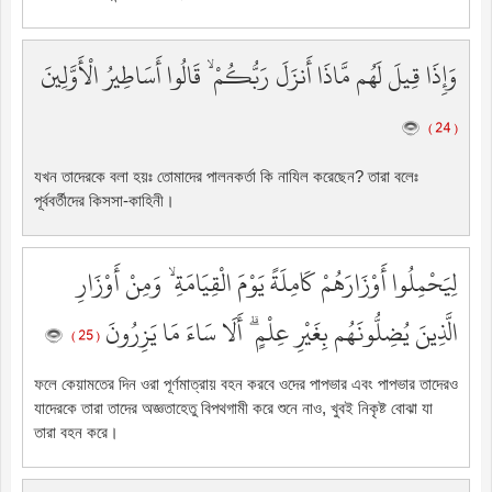
وَإِذَا قِيلَ لَهُم مَّاذَا أَنزَلَ رَبُّكُمْ ۙ قَالُوا أَسَاطِيرُ الْأَوَّلِينَ
( 24 )
যখন তাদেরকে বলা হয়ঃ তোমাদের পালনকর্তা কি নাযিল করেছেন? তারা বলেঃ
পূর্ববর্তীদের কিসসা-কাহিনী।
لِيَحْمِلُوا أَوْزَارَهُمْ كَامِلَةً يَوْمَ الْقِيَامَةِ ۙ وَمِنْ أَوْزَارِ
الَّذِينَ يُضِلُّونَهُم بِغَيْرِ عِلْمٍ ۗ أَلَا سَاءَ مَا يَزِرُونَ
( 25 )
ফলে কেয়ামতের দিন ওরা পূর্ণমাত্রায় বহন করবে ওদের পাপভার এবং পাপভার তাদেরও
যাদেরকে তারা তাদের অজ্ঞতাহেতু বিপথগামী করে শুনে নাও, খুবই নিকৃষ্ট বোঝা যা
তারা বহন করে।