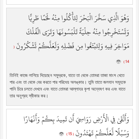
وَهُوَ الَّذِي سَخَّرَ الْبَحْرَ لِتَأْكُلُوا مِنْهُ لَحْمًا طَرِيًّا
وَتَسْتَخْرِجُوا مِنْهُ حِلْيَةً تَلْبَسُونَهَا وَتَرَى الْفُلْكَ
مَوَاخِرَ فِيهِ وَلِتَبْتَغُوا مِن فَضْلِهِ وَلَعَلَّكُمْ تَشْكُرُونَ
(
14 )
তিনিই কাজে লাগিয়ে দিয়েছেন সমুদ্রকে, যাতে তা থেকে তোমরা তাজা মাংস খেতে
পার এবং তা থেকে বের করতে পার পরিধেয় অলঙ্কার। তুমি তাতে জলযান সমূহকে
পানি চিরে চলতে দেখবে এবং যাতে তোমরা আল্লাহর কৃপা অন্বেষণ কর এবং যাতে
তার অনুগ্রহ স্বীকার কর।
وَأَلْقَىٰ فِي الْأَرْضِ رَوَاسِيَ أَن تَمِيدَ بِكُمْ وَأَنْهَارًا
وَسُبُلًا لَّعَلَّكُمْ تَهْتَدُونَ
( 15 )