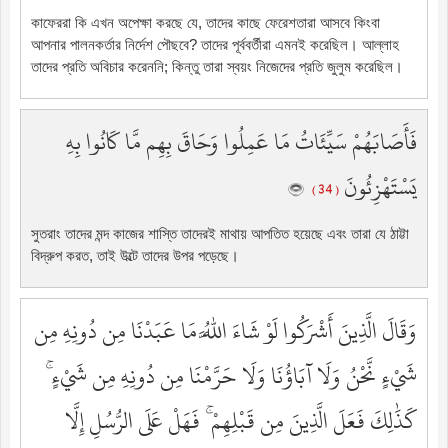
কাফেররা কি এখন অপেক্ষা করছে যে, তাদের কাছে ফেরেশতারা আসবে কিংবা
আপনার পালনকর্তার নির্দেশ পৌছবে? তাদের পূর্ববর্তীরা এমনই করেছিল। আল্লাহ
তাদের প্রতি অবিচার করেননি; কিন্তু তারা স্বয়ং নিজেদের প্রতি জুলুম করেছিল।
فَأَصَابَهُمْ سَيِّئَاتُ مَا عَمِلُوا وَحَاقَ بِهِم مَّا كَانُوا بِهِ
يَسْتَهْزِئُونَ
( 34 )
সুতরাং তাদের মন্দ কাজের শাস্তি তাদেরই মাথায় আপতিত হয়েছে এবং তারা যে ঠাট্টা
বিদ্রুপ করত, তাই উল্টে তাদের উপর পড়েছে।
وَقَالَ الَّذِينَ أَشْرَكُوا لَوْ شَاءَ اللَّهُ مَا عَبَدْنَا مِن دُونِهِ مِن
شَيْءٍ نَّحْنُ وَلَا آبَاؤُنَا وَلَا حَرَّمْنَا مِن دُونِهِ مِن شَيْءٍ ۚ
كَذَٰلِكَ فَعَلَ الَّذِينَ مِن قَبْلِهِمْ ۚ فَهَلْ عَلَى الرُّسُلِ إِلَّا