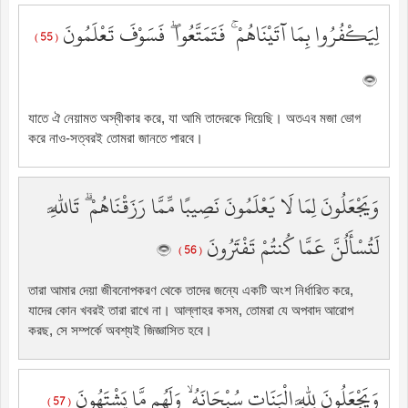
لِيَكْفُرُوا بِمَا آتَيْنَاهُمْ ۚ فَتَمَتَّعُوا ۖ فَسَوْفَ تَعْلَمُونَ
( 55 )
যাতে ঐ নেয়ামত অস্বীকার করে, যা আমি তাদেরকে দিয়েছি। অতএব মজা ভোগ
করে নাও-সত্বরই তোমরা জানতে পারবে।
وَيَجْعَلُونَ لِمَا لَا يَعْلَمُونَ نَصِيبًا مِّمَّا رَزَقْنَاهُمْ ۗ تَاللَّهِ
لَتُسْأَلُنَّ عَمَّا كُنتُمْ تَفْتَرُونَ
( 56 )
তারা আমার দেয়া জীবনোপকরণ থেকে তাদের জন্যে একটি অংশ নির্ধারিত করে,
যাদের কোন খবরই তারা রাখে না। আল্লাহর কসম, তোমরা যে অপবাদ আরোপ
করছ, সে সম্পর্কে অবশ্যই জিজ্ঞাসিত হবে।
وَيَجْعَلُونَ لِلَّهِ الْبَنَاتِ سُبْحَانَهُ ۙ وَلَهُم مَّا يَشْتَهُونَ
( 57 )