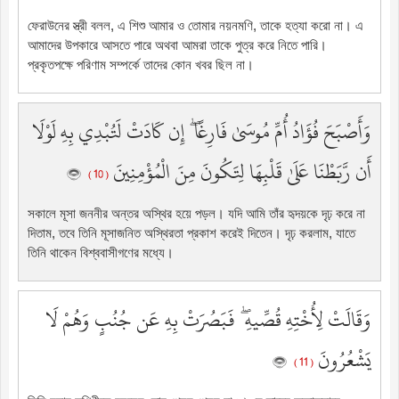
ফেরাউনের স্ত্রী বলল, এ শিশু আমার ও তোমার নয়নমণি, তাকে হত্যা করো না। এ
আমাদের উপকারে আসতে পারে অথবা আমরা তাকে পুত্র করে নিতে পারি।
প্রকৃতপক্ষে পরিণাম সম্পর্কে তাদের কোন খবর ছিল না।
وَأَصْبَحَ فُؤَادُ أُمِّ مُوسَىٰ فَارِغًا ۖ إِن كَادَتْ لَتُبْدِي بِهِ لَوْلَا
أَن رَّبَطْنَا عَلَىٰ قَلْبِهَا لِتَكُونَ مِنَ الْمُؤْمِنِينَ
( 10 )
সকালে মূসা জননীর অন্তর অস্থির হয়ে পড়ল। যদি আমি তাঁর হৃদয়কে দৃঢ় করে না
দিতাম, তবে তিনি মূসাজনিত অস্থিরতা প্রকাশ করেই দিতেন। দৃঢ় করলাম, যাতে
তিনি থাকেন বিশ্ববাসীগণের মধ্যে।
وَقَالَتْ لِأُخْتِهِ قُصِّيهِ ۖ فَبَصُرَتْ بِهِ عَن جُنُبٍ وَهُمْ لَا
يَشْعُرُونَ
( 11 )