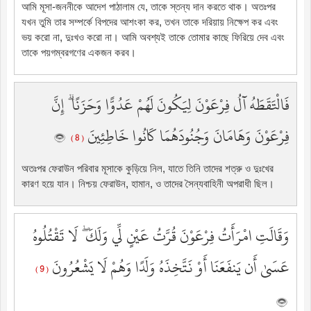
আমি মূসা-জননীকে আদেশ পাঠালাম যে, তাকে স্তন্য দান করতে থাক। অতঃপর
যখন তুমি তার সম্পর্কে বিপদের আশংকা কর, তখন তাকে দরিয়ায় নিক্ষেপ কর এবং
ভয় করো না, দুঃখও করো না। আমি অবশ্যই তাকে তোমার কাছে ফিরিয়ে দেব এবং
তাকে পয়গম্বরগণের একজন করব।
فَالْتَقَطَهُ آلُ فِرْعَوْنَ لِيَكُونَ لَهُمْ عَدُوًّا وَحَزَنًا ۗ إِنَّ
فِرْعَوْنَ وَهَامَانَ وَجُنُودَهُمَا كَانُوا خَاطِئِينَ
( 8 )
অতঃপর ফেরাউন পরিবার মূসাকে কুড়িয়ে নিল, যাতে তিনি তাদের শত্রু ও দুঃখের
কারণ হয়ে যান। নিশ্চয় ফেরাউন, হামান, ও তাদের সৈন্যবাহিনী অপরাধী ছিল।
وَقَالَتِ امْرَأَتُ فِرْعَوْنَ قُرَّتُ عَيْنٍ لِّي وَلَكَ ۖ لَا تَقْتُلُوهُ
عَسَىٰ أَن يَنفَعَنَا أَوْ نَتَّخِذَهُ وَلَدًا وَهُمْ لَا يَشْعُرُونَ
( 9 )