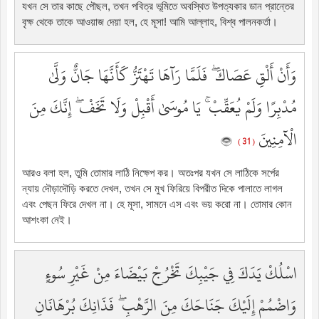
যখন সে তার কাছে পৌছল, তখন পবিত্র ভূমিতে অবস্থিত উপত্যকার ডান প্রান্তের
বৃক্ষ থেকে তাকে আওয়াজ দেয়া হল, হে মূসা! আমি আল্লাহ, বিশ্ব পালনকর্তা।
وَأَنْ أَلْقِ عَصَاكَ ۖ فَلَمَّا رَآهَا تَهْتَزُّ كَأَنَّهَا جَانٌّ وَلَّىٰ
مُدْبِرًا وَلَمْ يُعَقِّبْ ۚ يَا مُوسَىٰ أَقْبِلْ وَلَا تَخَفْ ۖ إِنَّكَ مِنَ
الْآمِنِينَ
( 31 )
আরও বলা হল, তুমি তোমার লাঠি নিক্ষেপ কর। অতঃপর যখন সে লাঠিকে সর্পের
ন্যায় দৌড়াদৌড়ি করতে দেখল, তখন সে মুখ ফিরিয়ে বিপরীত দিকে পালাতে লাগল
এবং পেছন ফিরে দেখল না। হে মূসা, সামনে এস এবং ভয় করো না। তোমার কোন
আশংকা নেই।
اسْلُكْ يَدَكَ فِي جَيْبِكَ تَخْرُجْ بَيْضَاءَ مِنْ غَيْرِ سُوءٍ
وَاضْمُمْ إِلَيْكَ جَنَاحَكَ مِنَ الرَّهْبِ ۖ فَذَانِكَ بُرْهَانَانِ