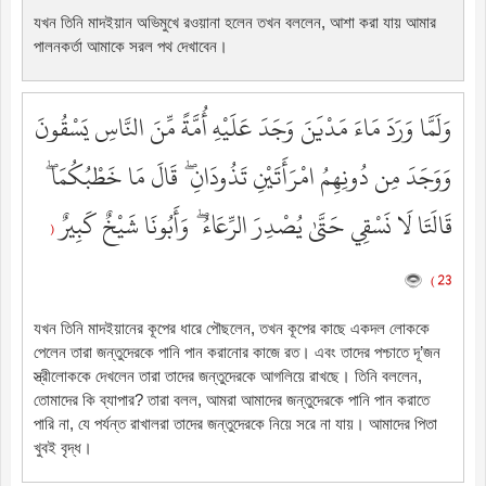
যখন তিনি মাদইয়ান অভিমুখে রওয়ানা হলেন তখন বললেন, আশা করা যায় আমার
পালনকর্তা আমাকে সরল পথ দেখাবেন।
وَلَمَّا وَرَدَ مَاءَ مَدْيَنَ وَجَدَ عَلَيْهِ أُمَّةً مِّنَ النَّاسِ يَسْقُونَ
وَوَجَدَ مِن دُونِهِمُ امْرَأَتَيْنِ تَذُودَانِ ۖ قَالَ مَا خَطْبُكُمَا ۖ
قَالَتَا لَا نَسْقِي حَتَّىٰ يُصْدِرَ الرِّعَاءُ ۖ وَأَبُونَا شَيْخٌ كَبِيرٌ
(
23 )
যখন তিনি মাদইয়ানের কূপের ধারে পৌছলেন, তখন কূপের কাছে একদল লোককে
পেলেন তারা জন্তুদেরকে পানি পান করানোর কাজে রত। এবং তাদের পশ্চাতে দূ’জন
স্ত্রীলোককে দেখলেন তারা তাদের জন্তুদেরকে আগলিয়ে রাখছে। তিনি বললেন,
তোমাদের কি ব্যাপার? তারা বলল, আমরা আমাদের জন্তুদেরকে পানি পান করাতে
পারি না, যে পর্যন্ত রাখালরা তাদের জন্তুদেরকে নিয়ে সরে না যায়। আমাদের পিতা
খুবই বৃদ্ধ।