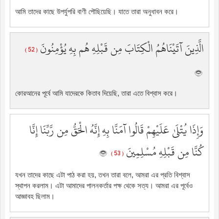
আমি তাদের কাছে উপর্যুপরি বাণী পৌছিয়েছি। যাতে তারা অনুধাবন করে।
الَّذِينَ آتَيْنَاهُمُ الْكِتَابَ مِن قَبْلِهِ هُم بِهِ يُؤْمِنُونَ
( 52 )
কোরআনের পূর্বে আমি যাদেরকে কিতাব দিয়েছি, তারা এতে বিশ্বাস করে।
وَإِذَا يُتْلَىٰ عَلَيْهِمْ قَالُوا آمَنَّا بِهِ إِنَّهُ الْحَقُّ مِن رَّبِّنَا إِنَّا
كُنَّا مِن قَبْلِهِ مُسْلِمِينَ
( 53 )
যখন তাদের কাছে এটা পাঠ করা হয়, তখন তারা বলে, আমরা এর প্রতি বিশ্বাস
স্থাপন করলাম। এটা আমাদের পালনকর্তার পক্ষ থেকে সত্য। আমরা এর পূর্বেও
আজ্ঞাবহ ছিলাম।