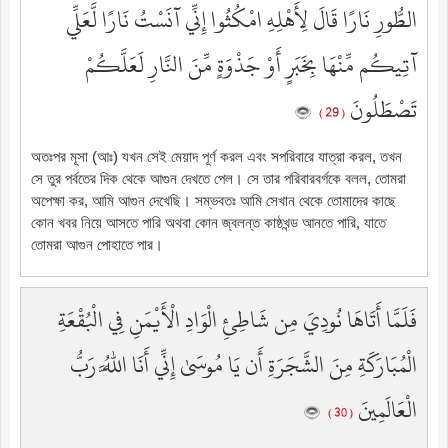
الطُّورِ نَارًا قَالَ لِأَهْلِهِ امْكُثُوا إِنِّي آنَسْتُ نَارًا لَّعَلِّي
آتِيكُم مِّنْهَا بِخَبَرٍ أَوْ جَذْوَةٍ مِّنَ النَّارِ لَعَلَّكُمْ
تَصْطَلُونَ
( 29 )
অতঃপর মূসা (আঃ) যখন সেই মেয়াদ পূর্ণ করল এবং সপরিবারে যাত্রা করল, তখন
সে তুর পর্বতের দিক থেকে আগুন দেখতে পেল। সে তার পরিবারবর্গকে বলল, তোমরা
অপেক্ষা কর, আমি আগুন দেখেছি। সম্ভবতঃ আমি সেখান থেকে তোমাদের কাছে
কোন খবর নিয়ে আসতে পারি অথবা কোন জ্বলন্ত কাষ্ঠখন্ড আনতে পারি, যাতে
তোমরা আগুন পোহাতে পার।
فَلَمَّا أَتَاهَا نُودِيَ مِن شَاطِئِ الْوَادِ الْأَيْمَنِ فِي الْبُقْعَةِ
الْمُبَارَكَةِ مِنَ الشَّجَرَةِ أَن يَا مُوسَىٰ إِنِّي أَنَا اللَّهُ رَبُّ
الْعَالَمِينَ
( 30 )