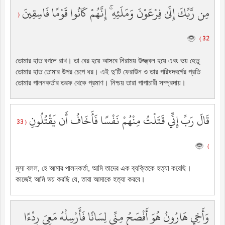
مِن رَّبِّكَ إِلَىٰ فِرْعَوْنَ وَمَلَئِهِ ۚ إِنَّهُمْ كَانُوا قَوْمًا فَاسِقِينَ
(
32 )
তোমার হাত বগলে রাখ। তা বের হয়ে আসবে নিরাময় উজ্জ্বল হয়ে এবং ভয় হেতু
তোমার হাত তোমার উপর চেপে ধর। এই দু’টি ফেরাউন ও তার পরিষদবর্গের প্রতি
তোমার পালনকর্তার তরফ থেকে প্রমাণ। নিশ্চয় তারা পাপাচারী সম্প্রদায়।
قَالَ رَبِّ إِنِّي قَتَلْتُ مِنْهُمْ نَفْسًا فَأَخَافُ أَن يَقْتُلُونِ
( 33
)
মূসা বলল, হে আমার পালনকর্তা, আমি তাদের এক ব্যক্তিকে হত্যা করেছি।
কাজেই আমি ভয় করছি যে, তারা আমাকে হত্যা করবে।
وَأَخِي هَارُونُ هُوَ أَفْصَحُ مِنِّي لِسَانًا فَأَرْسِلْهُ مَعِيَ رِدْءًا