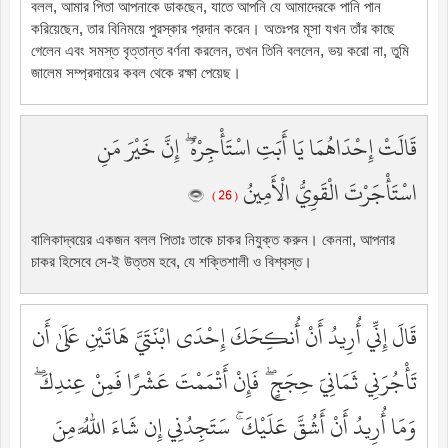
বলল, আমার পিতা আপনাকে ডাকছেন, যাতে আপনি যে আমাদেরকে পানি পান
করিয়েছেন, তার বিনিময়ে পুরস্কার প্রদান করেন। অতঃপর মূসা যখন তাঁর কাছে
গেলেন এবং সমস্ত বৃত্তান্ত বর্ণনা করলেন, তখন তিনি বললেন, ভয় করো না, তুমি
জালেম সম্প্রদায়ের কবল থেকে রক্ষা পেয়েছ।
قَالَتْ إِحْدَاهُمَا يَا أَبَتِ اسْتَأْجِرْهُ ۖ إِنَّ خَيْرَ مَنِ
اسْتَأْجَرْتَ الْقَوِيُّ الْأَمِينُ
( 26 )
বালিকাদ্বয়ের একজন বলল পিতাঃ তাকে চাকর নিযুক্ত করুন। কেননা, আপনার
চাকর হিসেবে সে-ই উত্তম হবে, যে শক্তিশালী ও বিশ্বস্ত।
قَالَ إِنِّي أُرِيدُ أَنْ أُنكِحَكَ إِحْدَى ابْنَتَيَّ هَاتَيْنِ عَلَىٰ أَن
تَأْجُرَنِي ثَمَانِيَ حِجَجٍ ۖ فَإِنْ أَتْمَمْتَ عَشْرًا فَمِنْ عِندِكَ ۖ
وَمَا أُرِيدُ أَنْ أَشُقَّ عَلَيْكَ ۚ سَتَجِدُنِي إِن شَاءَ اللَّهُ مِنَ