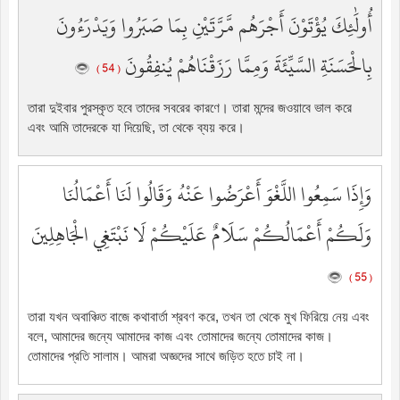
أُولَٰئِكَ يُؤْتَوْنَ أَجْرَهُم مَّرَّتَيْنِ بِمَا صَبَرُوا وَيَدْرَءُونَ
بِالْحَسَنَةِ السَّيِّئَةَ وَمِمَّا رَزَقْنَاهُمْ يُنفِقُونَ
( 54 )
তারা দুইবার পুরস্কৃত হবে তাদের সবরের কারণে। তারা মন্দের জওয়াবে ভাল করে
এবং আমি তাদেরকে যা দিয়েছি, তা থেকে ব্যয় করে।
وَإِذَا سَمِعُوا اللَّغْوَ أَعْرَضُوا عَنْهُ وَقَالُوا لَنَا أَعْمَالُنَا
وَلَكُمْ أَعْمَالُكُمْ سَلَامٌ عَلَيْكُمْ لَا نَبْتَغِي الْجَاهِلِينَ
( 55 )
তারা যখন অবাঞ্চিত বাজে কথাবার্তা শ্রবণ করে, তখন তা থেকে মুখ ফিরিয়ে নেয় এবং
বলে, আমাদের জন্যে আমাদের কাজ এবং তোমাদের জন্যে তোমাদের কাজ।
তোমাদের প্রতি সালাম। আমরা অজ্ঞদের সাথে জড়িত হতে চাই না।