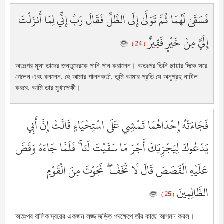
فَسَقَىٰ لَهُمَا ثُمَّ تَوَلَّىٰ إِلَى الظِّلِّ فَقَالَ رَبِّ إِنِّي لِمَا أَنزَلْتَ
إِلَيَّ مِنْ خَيْرٍ فَقِيرٌ
( 24 )
অতঃপর মূসা তাদের জন্তুদেরকে পানি পান করালেন। অতঃপর তিনি ছায়ার দিকে সরে
গেলেন এবং বললেন, হে আমার পালনকর্তা, তুমি আমার প্রতি যে অনুগ্রহ নাযিল
করবে, আমি তার মুখাপেক্ষী।
فَجَاءَتْهُ إِحْدَاهُمَا تَمْشِي عَلَى اسْتِحْيَاءٍ قَالَتْ إِنَّ أَبِي
يَدْعُوكَ لِيَجْزِيَكَ أَجْرَ مَا سَقَيْتَ لَنَا ۚ فَلَمَّا جَاءَهُ وَقَصَّ
عَلَيْهِ الْقَصَصَ قَالَ لَا تَخَفْ ۖ نَجَوْتَ مِنَ الْقَوْمِ
الظَّالِمِينَ
( 25 )
অতঃপর বালিকাদ্বয়ের একজন লজ্জাজড়িত পদক্ষেপে তাঁর কাছে আগমন করল।