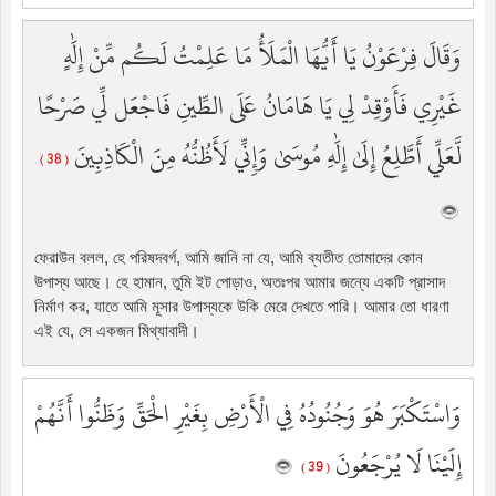
وَقَالَ فِرْعَوْنُ يَا أَيُّهَا الْمَلَأُ مَا عَلِمْتُ لَكُم مِّنْ إِلَٰهٍ
غَيْرِي فَأَوْقِدْ لِي يَا هَامَانُ عَلَى الطِّينِ فَاجْعَل لِّي صَرْحًا
لَّعَلِّي أَطَّلِعُ إِلَىٰ إِلَٰهِ مُوسَىٰ وَإِنِّي لَأَظُنُّهُ مِنَ الْكَاذِبِينَ
( 38 )
ফেরাউন বলল, হে পরিষদবর্গ, আমি জানি না যে, আমি ব্যতীত তোমাদের কোন
উপাস্য আছে। হে হামান, তুমি ইট পোড়াও, অতঃপর আমার জন্যে একটি প্রাসাদ
নির্মাণ কর, যাতে আমি মূসার উপাস্যকে উকি মেরে দেখতে পারি। আমার তো ধারণা
এই যে, সে একজন মিথ্যাবাদী।
وَاسْتَكْبَرَ هُوَ وَجُنُودُهُ فِي الْأَرْضِ بِغَيْرِ الْحَقِّ وَظَنُّوا أَنَّهُمْ
إِلَيْنَا لَا يُرْجَعُونَ
( 39 )