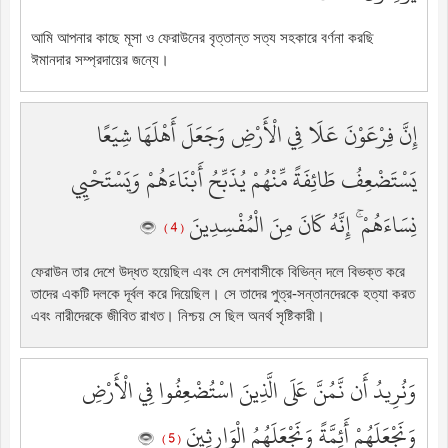
আমি আপনার কাছে মূসা ও ফেরাউনের বৃত্তান্ত সত্য সহকারে বর্ণনা করছি
ঈমানদার সম্প্রদায়ের জন্যে।
إِنَّ فِرْعَوْنَ عَلَا فِي الْأَرْضِ وَجَعَلَ أَهْلَهَا شِيَعًا
يَسْتَضْعِفُ طَائِفَةً مِّنْهُمْ يُذَبِّحُ أَبْنَاءَهُمْ وَيَسْتَحْيِي
نِسَاءَهُمْ ۚ إِنَّهُ كَانَ مِنَ الْمُفْسِدِينَ
( 4 )
ফেরাউন তার দেশে উদ্ধত হয়েছিল এবং সে দেশবাসীকে বিভিন্ন দলে বিভক্ত করে
তাদের একটি দলকে দূর্বল করে দিয়েছিল। সে তাদের পুত্র-সন্তানদেরকে হত্যা করত
এবং নারীদেরকে জীবিত রাখত। নিশ্চয় সে ছিল অনর্থ সৃষ্টিকারী।
وَنُرِيدُ أَن نَّمُنَّ عَلَى الَّذِينَ اسْتُضْعِفُوا فِي الْأَرْضِ
وَنَجْعَلَهُمْ أَئِمَّةً وَنَجْعَلَهُمُ الْوَارِثِينَ
( 5 )