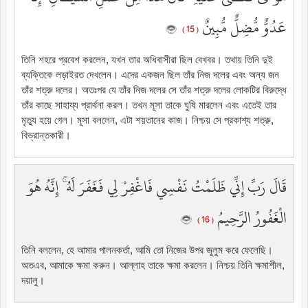
عَدُوٌّ مُّضِلٌّ مُّبِينٌ
( 15 )
তিনি শহরে প্রবেশ করলেন, যখন তার অধিবাসীরা ছিল বেখবর। তথায় তিনি দুই
ব্যক্তিকে লড়াইরত দেখলেন। এদের একজন ছিল তাঁর নিজ দলের এবং অন্য জন
তাঁর শত্রু দলের। অতঃপর যে তাঁর নিজ দলের সে তাঁর শত্রু দলের লোকটির বিরুদ্ধে
তাঁর কাছে সাহায্য প্রার্থনা করল। তখন মূসা তাকে ঘুষি মারলেন এবং এতেই তার
মৃত্যু হয়ে গেল। মূসা বললেন, এটা শয়তানের কাজ। নিশ্চয় সে প্রকাশ্য শত্রু,
বিভ্রান্তকারী।
قَالَ رَبِّ إِنِّي ظَلَمْتُ نَفْسِي فَاغْفِرْ لِي فَغَفَرَ لَهُ ۚ إِنَّهُ هُوَ
الْغَفُورُ الرَّحِيمُ
( 16 )
তিনি বললেন, হে আমার পালনকর্তা, আমি তো নিজের উপর জুলুম করে ফেলেছি।
অতএব, আমাকে ক্ষমা করুন। আল্লাহ তাকে ক্ষমা করলেন। নিশ্চয় তিনি ক্ষমাশীল,
দয়ালু।