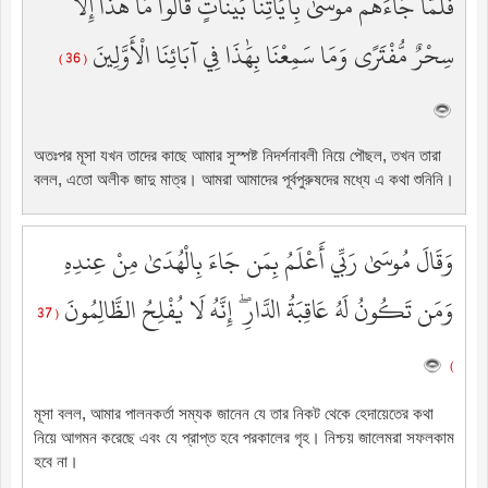
فَلَمَّا جَاءَهُم مُّوسَىٰ بِآيَاتِنَا بَيِّنَاتٍ قَالُوا مَا هَٰذَا إِلَّا
سِحْرٌ مُّفْتَرًى وَمَا سَمِعْنَا بِهَٰذَا فِي آبَائِنَا الْأَوَّلِينَ
( 36 )
অতঃপর মূসা যখন তাদের কাছে আমার সুস্পষ্ট নিদর্শনাবলী নিয়ে পৌছল, তখন তারা
বলল, এতো অলীক জাদু মাত্র। আমরা আমাদের পূর্বপুরুষদের মধ্যে এ কথা শুনিনি।
وَقَالَ مُوسَىٰ رَبِّي أَعْلَمُ بِمَن جَاءَ بِالْهُدَىٰ مِنْ عِندِهِ
وَمَن تَكُونُ لَهُ عَاقِبَةُ الدَّارِ ۖ إِنَّهُ لَا يُفْلِحُ الظَّالِمُونَ
( 37
)
মূসা বলল, আমার পালনকর্তা সম্যক জানেন যে তার নিকট থেকে হেদায়েতের কথা
নিয়ে আগমন করেছে এবং যে প্রাপ্ত হবে পরকালের গৃহ। নিশ্চয় জালেমরা সফলকাম
হবে না।