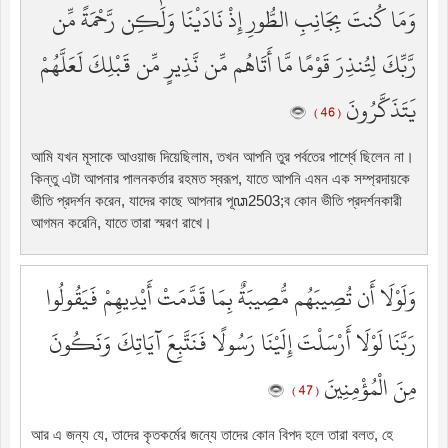
وَمَا كُنتَ بِجَانِبِ الطُّورِ إِذْ نَادَيْنَا وَلَٰكِن رَّحْمَةً مِّن
رَّبِّكَ لِتُنذِرَ قَوْمًا مَّا أَتَاهُم مِّن نَّذِيرٍ مِّن قَبْلِكَ لَعَلَّهُمْ
يَتَذَكَّرُونَ
( 46 )
আমি যখন মূসাকে আওয়াজ দিয়েছিলাম, তখন আপনি তুর পর্বতের পার্শ্বে ছিলেন না।
কিন্তু এটা আপনার পালনকর্তার রহমত স্বরূপ, যাতে আপনি এমন এক সম্প্রদায়কে
ভীতি প্রদর্শন করেন, যাদের কাছে আপনার পূꦣ2503;ব কোন ভীতি প্রদর্শনকারী
আগমন করেনি, যাতে তারা স্মরণ রাখে।
وَلَوْلَا أَن تُصِيبَهُم مُّصِيبَةٌ بِمَا قَدَّمَتْ أَيْدِيهِمْ فَيَقُولُوا
رَبَّنَا لَوْلَا أَرْسَلْتَ إِلَيْنَا رَسُولًا فَنَتَّبِعَ آيَاتِكَ وَنَكُونَ
مِنَ الْمُؤْمِنِينَ
( 47 )
আর এ জন্য যে, তাদের কৃতকর্মের জন্যে তাদের কোন বিপদ হলে তারা বলত, হে