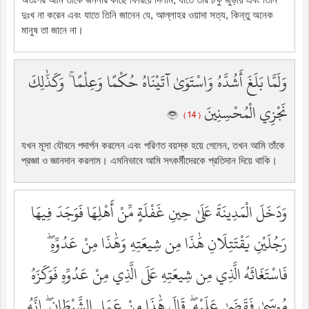
দুঃখ না করেন এবং যাতে তিনি জানেন যে, আল্লাহর ওয়াদা সত্য, কিন্তু অনেক
মানুষ তা জানে না।
وَلَمَّا بَلَغَ أَشُدَّهُ وَاسْتَوَىٰ آتَيْنَاهُ حُكْمًا وَعِلْمًا ۚ وَكَذَٰلِكَ
نَجْزِي الْمُحْسِنِينَ
( 14 )
যখন মূসা যৌবনে পদার্পন করলেন এবং পরিণত বয়স্ক হয়ে গেলেন, তখন আমি তাঁকে
প্রজ্ঞা ও জ্ঞানদান করলাম। এমনিভাবে আমি সৎকর্মীদেরকে প্রতিদান দিয়ে থাকি।
وَدَخَلَ الْمَدِينَةَ عَلَىٰ حِينِ غَفْلَةٍ مِّنْ أَهْلِهَا فَوَجَدَ فِيهَا
رَجُلَيْنِ يَقْتَتِلَانِ هَٰذَا مِن شِيعَتِهِ وَهَٰذَا مِنْ عَدُوِّهِ ۖ
فَاسْتَغَاثَهُ الَّذِي مِن شِيعَتِهِ عَلَى الَّذِي مِنْ عَدُوِّهِ فَوَكَزَهُ
مُوسَىٰ فَقَضَىٰ عَلَيْهِ ۖ قَالَ هَٰذَا مِنْ عَمَلِ الشَّيْطَانِ ۖ إِنَّهُ