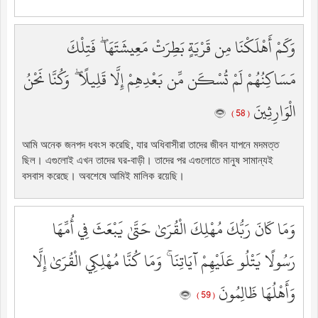
وَكَمْ أَهْلَكْنَا مِن قَرْيَةٍ بَطِرَتْ مَعِيشَتَهَا ۖ فَتِلْكَ
مَسَاكِنُهُمْ لَمْ تُسْكَن مِّن بَعْدِهِمْ إِلَّا قَلِيلًا ۖ وَكُنَّا نَحْنُ
الْوَارِثِينَ
( 58 )
আমি অনেক জনপদ ধবংস করেছি, যার অধিবাসীরা তাদের জীবন যাপনে মদমত্ত
ছিল। এগুলোই এখন তাদের ঘর-বাড়ী। তাদের পর এগুলোতে মানুষ সামান্যই
বসবাস করেছে। অবশেষে আমিই মালিক রয়েছি।
وَمَا كَانَ رَبُّكَ مُهْلِكَ الْقُرَىٰ حَتَّىٰ يَبْعَثَ فِي أُمِّهَا
رَسُولًا يَتْلُو عَلَيْهِمْ آيَاتِنَا ۚ وَمَا كُنَّا مُهْلِكِي الْقُرَىٰ إِلَّا
وَأَهْلُهَا ظَالِمُونَ
( 59 )