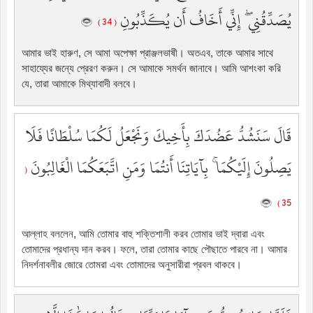
يُصَدِّقُنِي ۖ إِنِّي أَخَافُ أَن يُكَذِّبُونِ
( 34 )
আমার ভাই হারুণ, সে আমা অপেক্ষা প্রাঞ্জলভাষী। অতএব, তাকে আমার সাথে
সাহায্যের জন্যে প্রেরণ করুন। সে আমাকে সমর্থন জানাবে। আমি আশংকা করি
যে, তারা আমাকে মিথ্যাবাদী বলবে।
قَالَ سَنَشُدُّ عَضُدَكَ بِأَخِيكَ وَنَجْعَلُ لَكُمَا سُلْطَانًا فَلَا
يَصِلُونَ إِلَيْكُمَا ۚ بِآيَاتِنَا أَنتُمَا وَمَنِ اتَّبَعَكُمَا الْغَالِبُونَ
(
35 )
আল্লাহ বললেন, আমি তোমার বাহু শক্তিশালী করব তোমার ভাই দ্বারা এবং
তোমাদের প্রধান্য দান করব। ফলে, তারা তোমার কাছে পৌছাতে পারবে না। আমার
নিদর্শনাবলীর জোরে তোমরা এবং তোমাদের অনুসারীরা প্রবল থাকবে।