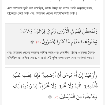
দেশে যাদেরকে দূর্বল করা হয়েছিল, আমার ইচ্ছা হল তাদের প্রতি অনুগ্রহ করার,
তাদেরকে নেতা করার এবং তাদেরকে দেশের উত্তরাধিকারী করার।
وَنُمَكِّنَ لَهُمْ فِي الْأَرْضِ وَنُرِيَ فِرْعَوْنَ وَهَامَانَ
وَجُنُودَهُمَا مِنْهُم مَّا كَانُوا يَحْذَرُونَ
( 6 )
এবং তাদেরকে দেশের ক্ষমতায় আসীন করার এবং ফেরাউন, হামান ও তাদের সৈন্য-
বাহিনীকে তা দেখিয়ে দেয়ার, যা তারা সেই দূর্বল দলের তরফ থেকে আশংকা করত।
وَأَوْحَيْنَا إِلَىٰ أُمِّ مُوسَىٰ أَنْ أَرْضِعِيهِ ۖ فَإِذَا خِفْتِ عَلَيْهِ
فَأَلْقِيهِ فِي الْيَمِّ وَلَا تَخَافِي وَلَا تَحْزَنِي ۖ إِنَّا رَادُّوهُ إِلَيْكِ
وَجَاعِلُوهُ مِنَ الْمُرْسَلِينَ
( 7 )