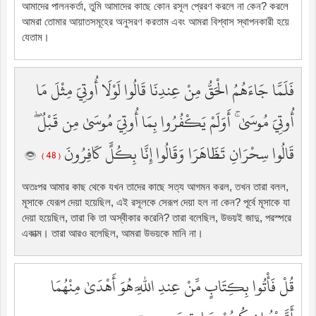
আমাদের পালনকর্তা, তুমি আমাদের কাছে কোন রসূল প্রেরণ করলে না কেন? করলে
আমরা তোমার আয়াতসমূহের অনুসরণ করতাম এবং আমরা বিশ্বাস স্থাপনকারী হয়ে
যেতাম।
فَلَمَّا جَاءَهُمُ الْحَقُّ مِنْ عِندِنَا قَالُوا لَوْلَا أُوتِيَ مِثْلَ مَا
أُوتِيَ مُوسَىٰ ۚ أَوَلَمْ يَكْفُرُوا بِمَا أُوتِيَ مُوسَىٰ مِن قَبْلُ ۖ
قَالُوا سِحْرَانِ تَظَاهَرَا وَقَالُوا إِنَّا بِكُلٍّ كَافِرُونَ
( 48 )
অতঃপর আমার কাছ থেকে যখন তাদের কাছে সত্য আগমন করল, তখন তারা বলল,
মূসাকে যেরূপ দেয়া হয়েছিল, এই রসূলকে সেরূপ দেয়া হল না কেন? পূর্বে মূসাকে যা
দেয়া হয়েছিল, তারা কি তা অস্বীকার করেনি? তারা বলেছিল, উভয়ই জাদু, পরস্পরে
একাত্ম। তারা আরও বলেছিল, আমরা উভয়কে মানি না।
قُلْ فَأْتُوا بِكِتَابٍ مِّنْ عِندِ اللَّهِ هُوَ أَهْدَىٰ مِنْهُمَا