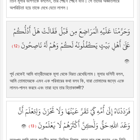
তিনি মূসার ভগিণীকে বললেন, তার পেছন পেছন যাও। সে তাদের অজ্ঞাতসারে
অপরিচিতা হয়ে তাকে দেখে যেতে লাগল।
وَحَرَّمْنَا عَلَيْهِ الْمَرَاضِعَ مِن قَبْلُ فَقَالَتْ هَلْ أَدُلُّكُمْ
عَلَىٰ أَهْلِ بَيْتٍ يَكْفُلُونَهُ لَكُمْ وَهُمْ لَهُ نَاصِحُونَ
( 12 )
পূর্ব থেকেই আমি ধাত্রীদেরকে মূসা থেকে বিরত রেখেছিলাম। মূসার ভগিনী বলল,
আমি তোমাদেরকে এমন এক পরিবারের কথা বলব কি, যারা তোমাদের জন্যে একে
লালন-পালন করবে এবং তারা হবে তার হিতাকাঙ্ক্ষী?
فَرَدَدْنَاهُ إِلَىٰ أُمِّهِ كَيْ تَقَرَّ عَيْنُهَا وَلَا تَحْزَنَ وَلِتَعْلَمَ أَنَّ
وَعْدَ اللَّهِ حَقٌّ وَلَٰكِنَّ أَكْثَرَهُمْ لَا يَعْلَمُونَ
( 13 )
অতঃপর আমি তাকে জননীর কাছে ফিরিয়ে দিলাম, যাতে তার চক্ষু জুড়ায় এবং তিনি