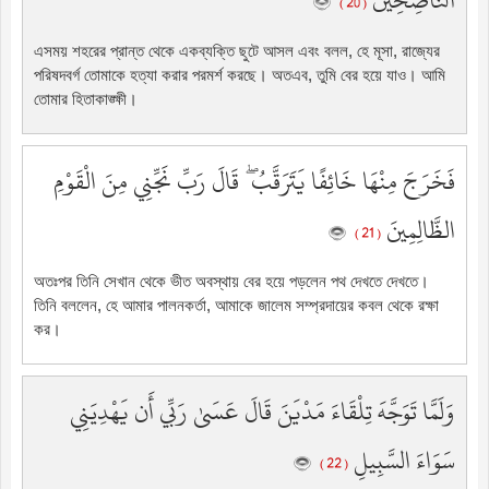
النَّاصِحِينَ
( 20 )
এসময় শহরের প্রান্ত থেকে একব্যক্তি ছুটে আসল এবং বলল, হে মূসা, রাজ্যের
পরিষদবর্গ তোমাকে হত্যা করার পরমর্শ করছে। অতএব, তুমি বের হয়ে যাও। আমি
তোমার হিতাকাঙ্ক্ষী।
فَخَرَجَ مِنْهَا خَائِفًا يَتَرَقَّبُ ۖ قَالَ رَبِّ نَجِّنِي مِنَ الْقَوْمِ
الظَّالِمِينَ
( 21 )
অতঃপর তিনি সেখান থেকে ভীত অবস্থায় বের হয়ে পড়লেন পথ দেখতে দেখতে।
তিনি বললেন, হে আমার পালনকর্তা, আমাকে জালেম সম্প্রদায়ের কবল থেকে রক্ষা
কর।
وَلَمَّا تَوَجَّهَ تِلْقَاءَ مَدْيَنَ قَالَ عَسَىٰ رَبِّي أَن يَهْدِيَنِي
سَوَاءَ السَّبِيلِ
( 22 )