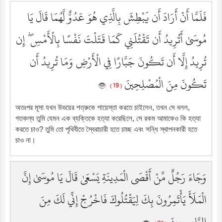
فَلَمَّا أَنْ أَرَادَ أَن يَبْطِشَ بِالَّذِي هُوَ عَدُوٌّ لَّهُمَا قَالَ يَا
مُوسَىٰ أَتُرِيدُ أَن تَقْتُلَنِي كَمَا قَتَلْتَ نَفْسًا بِالْأَمْسِ ۖ إِن
تُرِيدُ إِلَّا أَن تَكُونَ جَبَّارًا فِي الْأَرْضِ وَمَا تُرِيدُ أَن
تَكُونَ مِنَ الْمُصْلِحِينَ
( 19 )
অতঃপর মূসা যখন উভয়ের শত্রুকে শায়েস্তা করতে চাইলেন, তখন সে বলল,
গতকল্য তুমি যেমন এক ব্যক্তিকে হত্যা করেছিলে, সে রকম আমাকেও কি হত্যা
করতে চাও? তুমি তো পৃথিবীতে স্বৈরাচারী হতে চাচ্ছ এবং সন্ধি স্থাপনকারী হতে
চাও না।
وَجَاءَ رَجُلٌ مِّنْ أَقْصَى الْمَدِينَةِ يَسْعَىٰ قَالَ يَا مُوسَىٰ إِنَّ
الْمَلَأَ يَأْتَمِرُونَ بِكَ لِيَقْتُلُوكَ فَاخْرُجْ إِنِّي لَكَ مِنَ