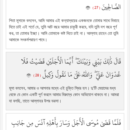
الصَّالِحِينَ
( 27 )
পিতা মূসাকে বললেন, আমি আমার এই কন্যাদ্বয়ের একজনকে তোমার সাথে বিবাহে
দিতে চাই এই শর্তে যে, তুমি আট বছর আমার চাকুরী করবে, যদি তুমি দশ বছর পূর্ণ
কর, তা তোমার ইচ্ছা। আমি তোমাকে কষ্ট দিতে চাই না। আল্লাহ চাহেন তো তুমি
আমাকে সৎকর্মপরায়ণ পাবে।
قَالَ ذَٰلِكَ بَيْنِي وَبَيْنَكَ ۖ أَيَّمَا الْأَجَلَيْنِ قَضَيْتُ فَلَا
عُدْوَانَ عَلَيَّ ۖ وَاللَّهُ عَلَىٰ مَا نَقُولُ وَكِيلٌ
( 28 )
মূসা বললেন, আমার ও আপনার মধ্যে এই চুক্তি স্থির হল। দু’টি মেয়াদের মধ্য
থেকে যে কোন একটি পূর্ণ করলে আমার বিরুদ্ধে কোন অভিযোগ থাকবে না। আমরা
যা বলছি, তাতে আল্লাহর উপর ভরসা।
فَلَمَّا قَضَىٰ مُوسَى الْأَجَلَ وَسَارَ بِأَهْلِهِ آنَسَ مِن جَانِبِ