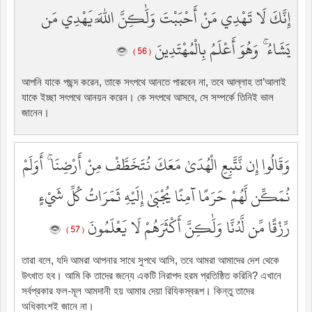
إِنَّكَ لَا تَهْدِي مَنْ أَحْبَبْتَ وَلَٰكِنَّ اللَّهَ يَهْدِي مَن
يَشَاءُ ۚ وَهُوَ أَعْلَمُ بِالْمُهْتَدِينَ
( 56 )
আপনি যাকে পছন্দ করেন, তাকে সৎপথে আনতে পারবেন না, তবে আল্লাহ তা’আলাই
যাকে ইচ্ছা সৎপথে আনয়ন করেন। কে সৎপথে আসবে, সে সম্পর্কে তিনিই ভাল
জানেন।
وَقَالُوا إِن نَّتَّبِعِ الْهُدَىٰ مَعَكَ نُتَخَطَّفْ مِنْ أَرْضِنَا ۚ أَوَلَمْ
نُمَكِّن لَّهُمْ حَرَمًا آمِنًا يُجْبَىٰ إِلَيْهِ ثَمَرَاتُ كُلِّ شَيْءٍ
رِّزْقًا مِّن لَّدُنَّا وَلَٰكِنَّ أَكْثَرَهُمْ لَا يَعْلَمُونَ
( 57 )
তারা বলে, যদি আমরা আপনার সাথে সুপথে আসি, তবে আমরা আমাদের দেশ থেকে
উৎখাত হব। আমি কি তাদের জন্যে একটি নিরাপদ হরম প্রতিষ্ঠিত করিনি? এখানে
সর্বপ্রকার ফল-মূল আমদানী হয় আমার দেয়া রিযিকস্বরূপ। কিন্তু তাদের
অধিকাংশই জানে না।