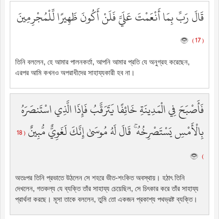
قَالَ رَبِّ بِمَا أَنْعَمْتَ عَلَيَّ فَلَنْ أَكُونَ ظَهِيرًا لِّلْمُجْرِمِينَ
( 17 )
তিনি বললেন, হে আমার পালনকর্তা, আপনি আমার প্রতি যে অনুগ্রহ করেছেন,
এরপর আমি কখনও অপরাধীদের সাহায্যকারী হব না।
فَأَصْبَحَ فِي الْمَدِينَةِ خَائِفًا يَتَرَقَّبُ فَإِذَا الَّذِي اسْتَنصَرَهُ
بِالْأَمْسِ يَسْتَصْرِخُهُ ۚ قَالَ لَهُ مُوسَىٰ إِنَّكَ لَغَوِيٌّ مُّبِينٌ
( 18
)
অতঃপর তিনি প্রভাতে উঠলেন সে শহরে ভীত-শংকিত অবস্থায়। হঠাৎ তিনি
দেখলেন, গতকল্য যে ব্যক্তি তাঁর সাহায্য চেয়েছিল, সে চিৎকার করে তাঁর সাহায্য
প্রার্থনা করছে। মূসা তাকে বললেন, তুমি তো একজন প্রকাশ্য পথভ্রষ্ট ব্যক্তি।