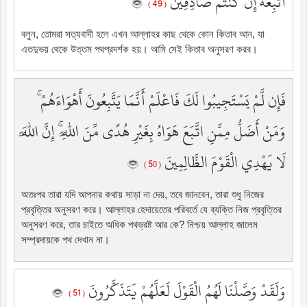
أَتَّبِعْهُ إِن كُنتُمْ صَادِقِينَ
( 49 )
বলুন, তোমরা সত্যবাদী হলে এখন আল্লাহর কাছ থেকে কোন কিতাব আন, যা
এতদুভয় থেকে উত্তম পথপ্রদর্শক হয়। আমি সেই কিতাব অনুসরণ করব।
فَإِن لَّمْ يَسْتَجِيبُوا لَكَ فَاعْلَمْ أَنَّمَا يَتَّبِعُونَ أَهْوَاءَهُمْ ۚ
وَمَنْ أَضَلُّ مِمَّنِ اتَّبَعَ هَوَاهُ بِغَيْرِ هُدًى مِّنَ اللَّهِ ۚ إِنَّ اللَّهَ
لَا يَهْدِي الْقَوْمَ الظَّالِمِينَ
( 50 )
অতঃপর তারা যদি আপনার কথায় সাড়া না দেয়, তবে জানবেন, তারা শুধু নিজের
প্রবৃত্তির অনুসরণ করে। আল্লাহর হেদায়েতের পরিবর্তে যে ব্যক্তি নিজ প্রবৃত্তির
অনুসরণ করে, তার চাইতে অধিক পথভ্রষ্ট আর কে? নিশ্চয় আল্লাহ জালেম
সম্প্রদায়কে পথ দেখান না।
وَلَقَدْ وَصَّلْنَا لَهُمُ الْقَوْلَ لَعَلَّهُمْ يَتَذَكَّرُونَ
( 51 )