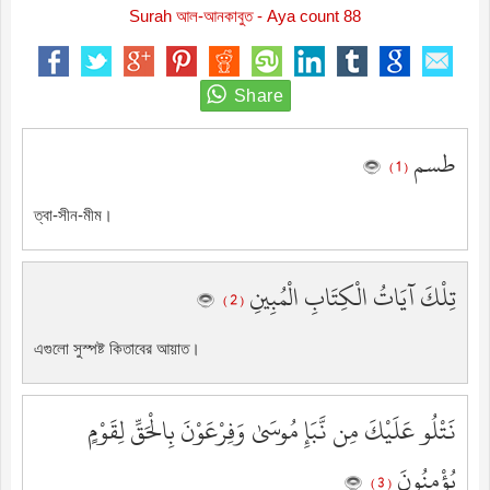
Surah আল-আনকাবুত - Aya count 88
طسم
( 1 )
ত্বা-সীন-মীম।
تِلْكَ آيَاتُ الْكِتَابِ الْمُبِينِ
( 2 )
এগুলো সুস্পষ্ট কিতাবের আয়াত।
نَتْلُو عَلَيْكَ مِن نَّبَإِ مُوسَىٰ وَفِرْعَوْنَ بِالْحَقِّ لِقَوْمٍ
يُؤْمِنُونَ
( 3 )