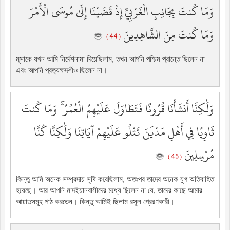
وَمَا كُنتَ بِجَانِبِ الْغَرْبِيِّ إِذْ قَضَيْنَا إِلَىٰ مُوسَى الْأَمْرَ
وَمَا كُنتَ مِنَ الشَّاهِدِينَ
( 44 )
মূসাকে যখন আমি নির্দেশনামা দিয়েছিলাম, তখন আপনি পশ্চিম প্রান্তে ছিলেন না
এবং আপনি প্রত্যক্ষদর্শীও ছিলেন না।
وَلَٰكِنَّا أَنشَأْنَا قُرُونًا فَتَطَاوَلَ عَلَيْهِمُ الْعُمُرُ ۚ وَمَا كُنتَ
ثَاوِيًا فِي أَهْلِ مَدْيَنَ تَتْلُو عَلَيْهِمْ آيَاتِنَا وَلَٰكِنَّا كُنَّا
مُرْسِلِينَ
( 45 )
কিন্তু আমি অনেক সম্প্রদায় সৃষ্টি করেছিলাম, অতঃপর তাদের অনেক যুগ অতিবাহিত
হয়েছে। আর আপনি মাদইয়ানবাসীদের মধ্যে ছিলেন না যে, তাদের কাছে আমার
আয়াতসমূহ পাঠ করতেন। কিন্তু আমিই ছিলাম রসূল প্রেরণকারী।