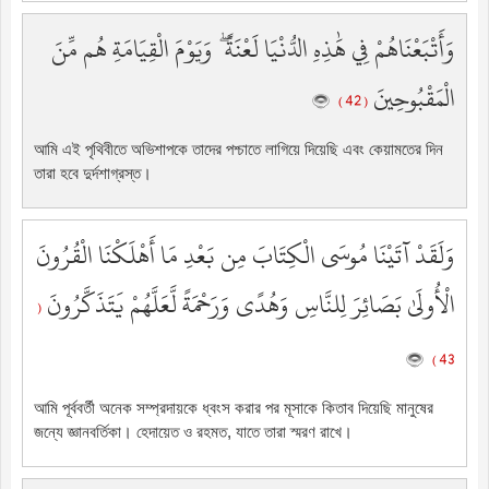
وَأَتْبَعْنَاهُمْ فِي هَٰذِهِ الدُّنْيَا لَعْنَةً ۖ وَيَوْمَ الْقِيَامَةِ هُم مِّنَ
الْمَقْبُوحِينَ
( 42 )
আমি এই পৃথিবীতে অভিশাপকে তাদের পশ্চাতে লাগিয়ে দিয়েছি এবং কেয়ামতের দিন
তারা হবে দুর্দশাগ্রস্ত।
وَلَقَدْ آتَيْنَا مُوسَى الْكِتَابَ مِن بَعْدِ مَا أَهْلَكْنَا الْقُرُونَ
الْأُولَىٰ بَصَائِرَ لِلنَّاسِ وَهُدًى وَرَحْمَةً لَّعَلَّهُمْ يَتَذَكَّرُونَ
(
43 )
আমি পূর্ববর্তী অনেক সম্প্রদায়কে ধ্বংস করার পর মূসাকে কিতাব দিয়েছি মানুষের
জন্যে জ্ঞানবর্তিকা। হেদায়েত ও রহমত, যাতে তারা স্মরণ রাখে।