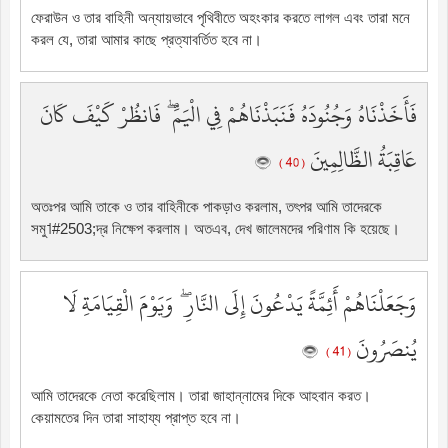
ফেরাউন ও তার বাহিনী অন্যায়ভাবে পৃথিবীতে অহংকার করতে লাগল এবং তারা মনে
করল যে, তারা আমার কাছে প্রত্যাবর্তিত হবে না।
فَأَخَذْنَاهُ وَجُنُودَهُ فَنَبَذْنَاهُمْ فِي الْيَمِّ ۖ فَانظُرْ كَيْفَ كَانَ
عَاقِبَةُ الظَّالِمِينَ
( 40 )
অতঃপর আমি তাকে ও তার বাহিনীকে পাকড়াও করলাম, তৎপর আমি তাদেরকে
সমু˦#2503;দ্র নিক্ষেপ করলাম। অতএব, দেখ জালেমদের পরিণাম কি হয়েছে।
وَجَعَلْنَاهُمْ أَئِمَّةً يَدْعُونَ إِلَى النَّارِ ۖ وَيَوْمَ الْقِيَامَةِ لَا
يُنصَرُونَ
( 41 )
আমি তাদেরকে নেতা করেছিলাম। তারা জাহান্নামের দিকে আহবান করত।
কেয়ামতের দিন তারা সাহায্য প্রাপ্ত হবে না।