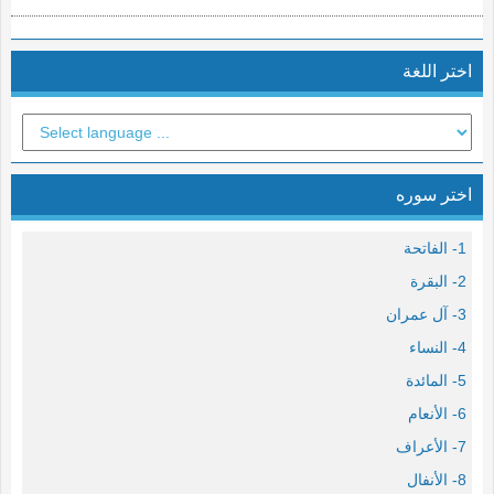
اختر اللغة
اختر سوره
1- الفاتحة
2- البقرة
3- آل عمران
4- النساء
5- المائدة
6- الأنعام
7- الأعراف
8- الأنفال