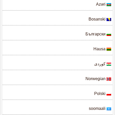
Azəri
Bosanski
Български
Hausa
كوردی
Norwegian
Polski
soomaali