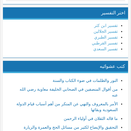
9- التوبة
اختر التفسير
10- يونس
11- هود
تفسير ابن كثر
12- يوسف
تفسير الجلالين
تفسير الطبري
13- الرعد
تفسير القرطبي
14- إبراهيم
تفسير السعدي
15- الحجر
كتب عشوائيه
16- النحل
17- الإسراء
النور والظلمات في ضوء الكتاب والسنة
18- الكهف
من أقوال المنصفين في الصحابي الخليفة معاوية رضي الله
19- مريم
عنه
20- طه
الأمر بالمعروف والنهي عن المنكر من أهم أسباب قيام الدولة
السعودية وبقائها
21- الأنبياء
ما قاله الثقلان في أولياء الرحمن
22- الحج
التحقيق والإيضاح لكثير من مسائل الحج والعمرة والزيارة
23- المؤمنون