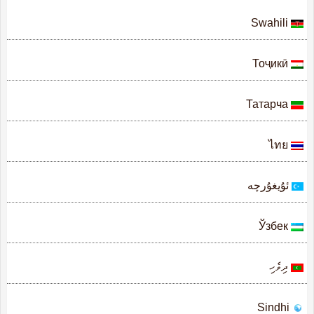
Swahili
Тоҷикӣ
Татарча
ไทย
ئۇيغۇرچە
Ўзбек
ދިވެހި
Sindhi