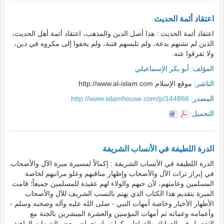
اعتقاد أئمة الحديث
اعتقاد أئمة الحديث : هذا أصل الدين والمذهب، اعتقاد أئمة أهل الحديث،
الذين لم تشنهم بدعة، ولم تلبسهم فتنة، ولم يخفوا إلى مكروه في دين،
ولا تفرقوا عنه.
المؤلف:
أبو بكر الإسماعيلي
الناشر:
موقع الإسلام http://www.al-islam.com
المصدر:
http://www.islamhouse.com/p/144866
التحميل:
الدرة اللطيفة في الأنساب الشريفة
الدرة اللطيفة في الأنساب الشريفة : إكمالاً لمسيرة مبرة الآل والأصحاب
في إبراز تراث الآل والأصحاب وإظهار مناقبهم وعلو مراتبهم لخاصة
المسلمين وعامتهم، لأن حبهم والولاء لهم عقيدة للمسلمين جميعاً؛ قامت
المبرة بتقديم هذا الكتاب الذي يهتم بالنسب الشريف للآل والأصحاب
الأطهار الأخيار وخاصة أمهات النبي - صلى الله عليه وآله وصحبه وسلم -
وأعمامه وعماته ثم أمهات المؤمنين والعشرة المبشرين بالجنة مع
التفصيل في العواتك والفواطم. كما تم استعراض بعض الشبهات الواهنة