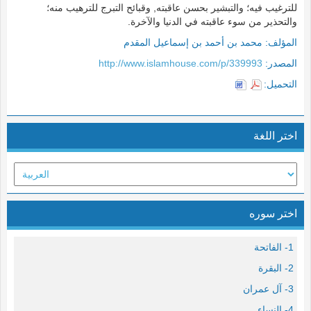
للترغيب فيه؛ والتبشير بحسن عاقبته, وقبائح التبرج للترهيب منه؛
والتحذير من سوء عاقبته في الدنيا والآخرة.
المؤلف:
محمد بن أحمد بن إسماعيل المقدم
المصدر:
http://www.islamhouse.com/p/339993
التحميل:
اختر اللغة
اختر سوره
1- الفاتحة
2- البقرة
3- آل عمران
4- النساء