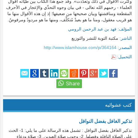
وكثُرت الأقوال في ذلك وتعدَّدت». وقد جمع هذا الكتاب بين طيَّاته أقوال
العلماء - رحمهم الله تعالى - في بيان وجوه التحدِّي والإعجاز في الأحرف
المقطعة ومناقشتها وبيان صحيحها من ضعيفها؛ إذ إن هذه الأقوال منها ما
هو قريب معقول، ومنا ما هو بعيدٌ مُتكلَّف، ومنها ما هو مردودٌ ومرفوضٌ.
المؤلف:
فهد بن عبد الرحمن الرومي
الناشر:
مكتبة التوبة للنشر والتوزيع
المصدر:
http://www.islamhouse.com/p/364164
التحميل:
كتب عشوائيه
تذكير الغافل بفضل النوافل
تذكير الغافل بفضل النوافل : تشمل هذه الرسالة على ما يلي: 1- الحث
على الصلاة النافلة وفضلها. 2- وجوب صلاة العيدين. 3- صلاة ودعاء