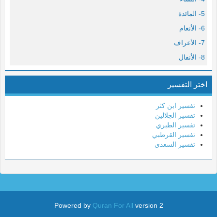
5- المائدة
6- الأنعام
7- الأعراف
8- الأنفال
9- التوبة
اختر التفسير
10- يونس
11- هود
تفسير ابن كثر
12- يوسف
تفسير الجلالين
تفسير الطبري
13- الرعد
تفسير القرطبي
14- إبراهيم
تفسير السعدي
15- الحجر
16- النحل
17- الإسراء
18- الكهف
Powered by
Quran For All
version 2