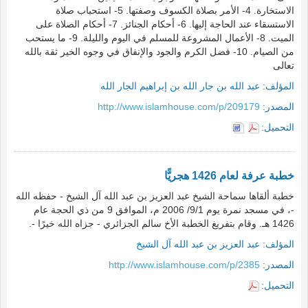
الاستخارة. 4- الأمر بصلاة الكسوف وصفتها. 5- استحباب صلاة
الاستسقاء عند الحاجة إليها. 6- أحكام الجنائز. 7- أحكام الصلاة على
الميت. 8- الأعمال المشروعة للمسلم في اليوم والليلة. 9- ما يستحب
من الصيام. 10- فضل الكرم والجود والإنفاق في وجوه الخير ثقة بالله
تعالى
المؤلف:
عبد الله بن جار الله بن إبراهيم الجار الله
المصدر:
http://www.islamhouse.com/p/209179
التحميل:
خطبة عرفة لعام 1426 هجريًّا
خطبة ألقاها سماحة الشيخ عبد العزيز بن عبد الله آل الشيخ - حفظه الله
-، في مسجد نمرة يوم 9/1/ 2006 م، الموافق 9 من ذي الحجة عام
1426 هـ. وقام بتفريغ الخطبة الأخ سالم الجزائري - جزاه الله خيرًا -.
المؤلف:
عبد العزيز بن عبد الله آل الشيخ
المصدر:
http://www.islamhouse.com/p/2385
التحميل: