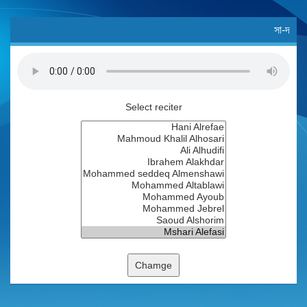
সা-দ
Select reciter