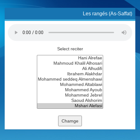
Les rangés (As-Saffat)
Select reciter