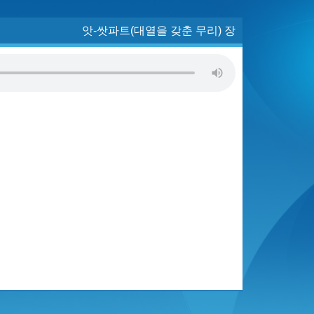
앗-쌋파트(대열을 갖춘 무리) 장