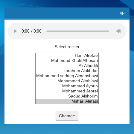
সা-দ
Select reciter