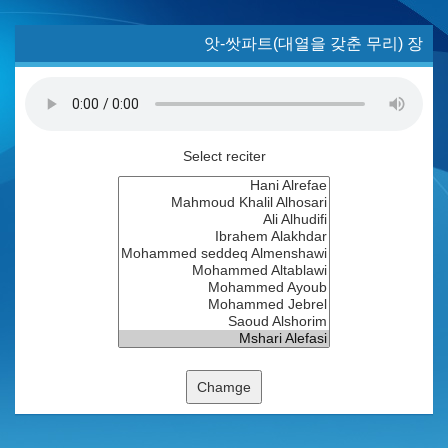
앗-쌋파트(대열을 갖춘 무리) 장
Select reciter