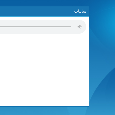
ساپپات