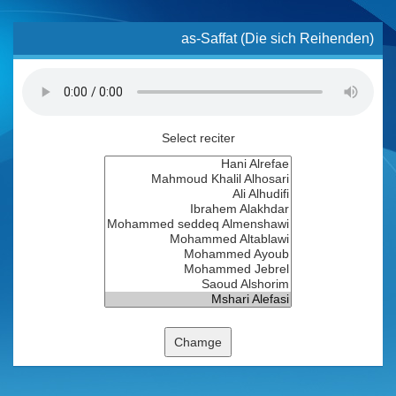
as-Saffat (Die sich Reihenden)
Select reciter