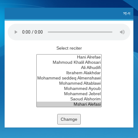
সা-দ
Select reciter