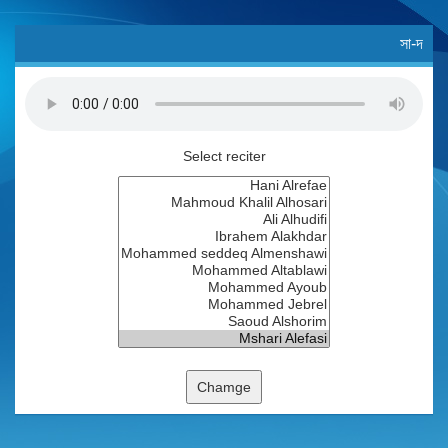
সা-দ
Select reciter