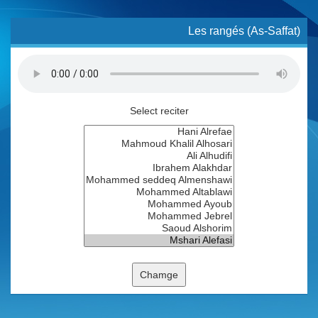
Les rangés (As-Saffat)
Select reciter