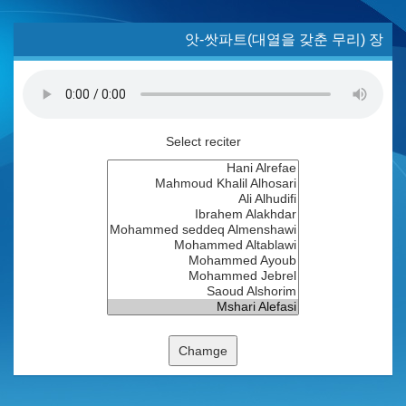
앗-쌋파트(대열을 갖춘 무리) 장
Select reciter