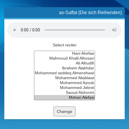
as-Saffat (Die sich Reihenden)
Select reciter