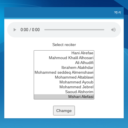
সা-দ
Select reciter