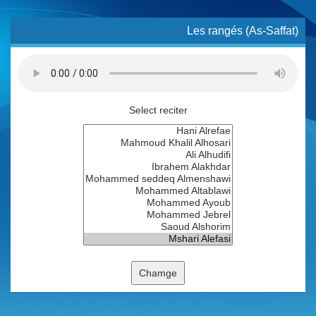
Les rangés (As-Saffat)
Select reciter