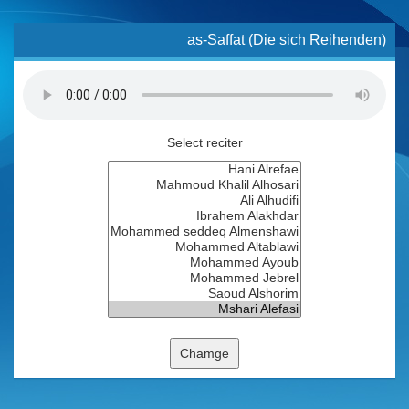
as-Saffat (Die sich Reihenden)
Select reciter