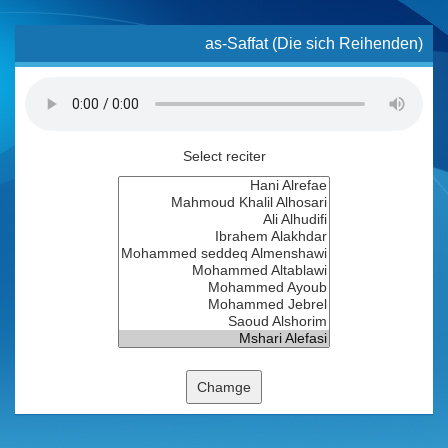
as-Saffat (Die sich Reihenden)
Select reciter