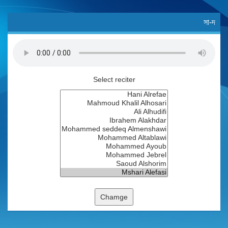
সা-দ
Select reciter