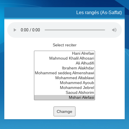
Les rangés (As-Saffat)
Select reciter