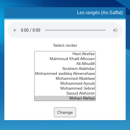
Les rangés (As-Saffat)
Select reciter