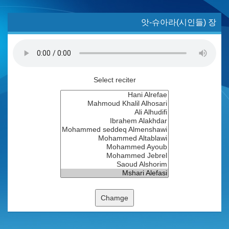
앗-슈아라(시인들) 장
Select reciter