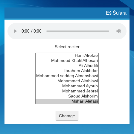
Eš Šu'ara
Select reciter