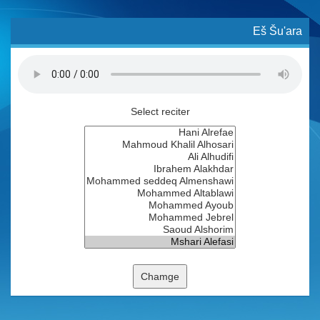
Eš Šu'ara
Select reciter