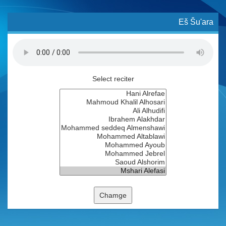
Eš Šu'ara
Select reciter