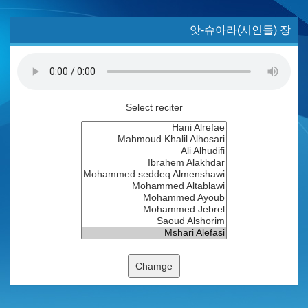
앗-슈아라(시인들) 장
Select reciter