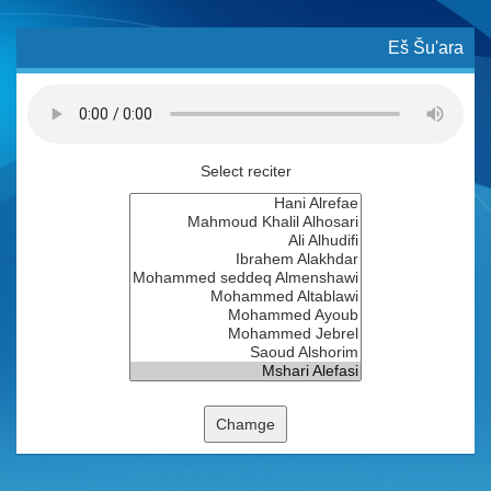
Eš Šu'ara
Select reciter