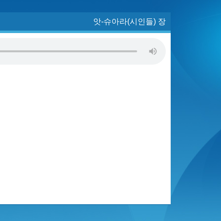
앗-슈아라(시인들) 장