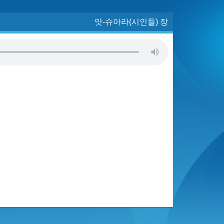
앗-슈아라(시인들) 장