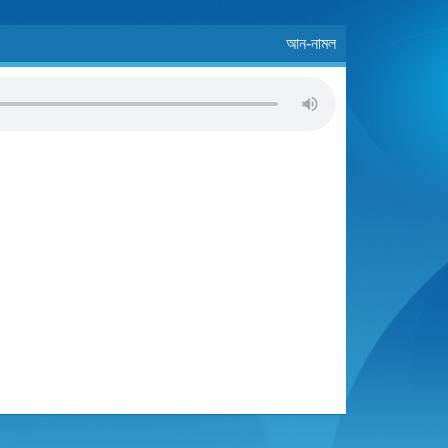
আন-নামল