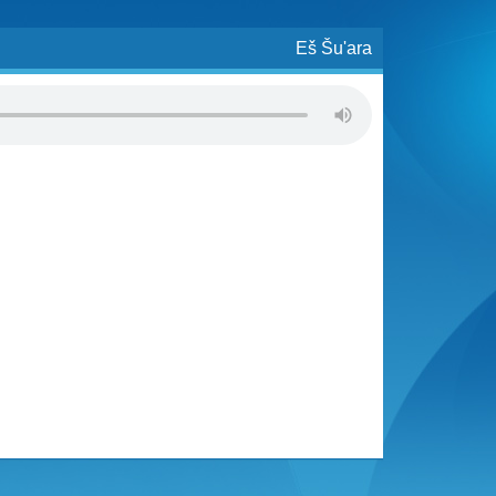
Eš Šu'ara