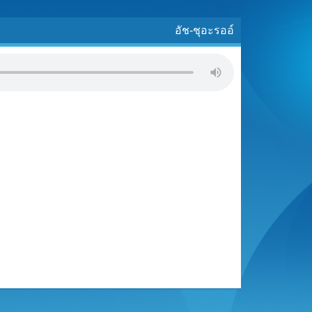
อัช-ชุอะรออ์