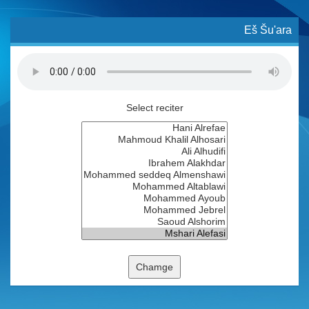
Eš Šu'ara
Select reciter