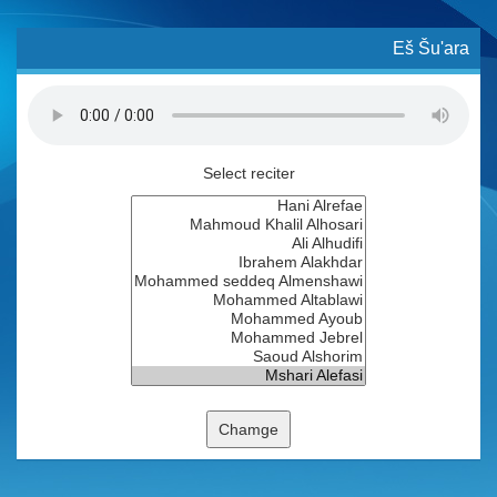
Eš Šu'ara
Select reciter